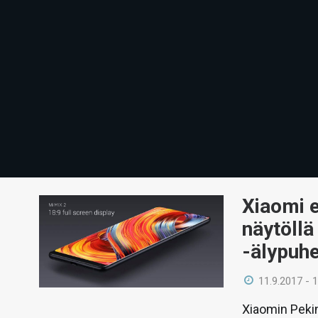
Xiaomi e
näytöllä
-älypuh
11.9.2017 - 
Xiaomin Peki