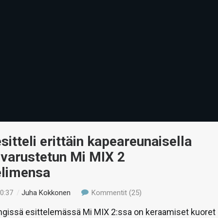
sitteli erittäin kapeareunaisella
 varustetun Mi MIX 2
elimensa
10:37
/
Juha Kokkonen
Kommentit (25)
ngissä esittelemässä Mi MIX 2:ssa on keraamiset kuoret