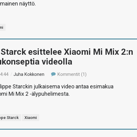
umainen näyttö.
mi
 Starck esittelee Xiaomi Mi Mix 2:n
konseptia videolla
14:44
/
Juha Kokkonen
Kommentit (1)
ilippe Starckin julkaisema video antaa esimakua
omi Mi Mix 2 -älypuhelimesta.
ippe Starck
Xiaomi