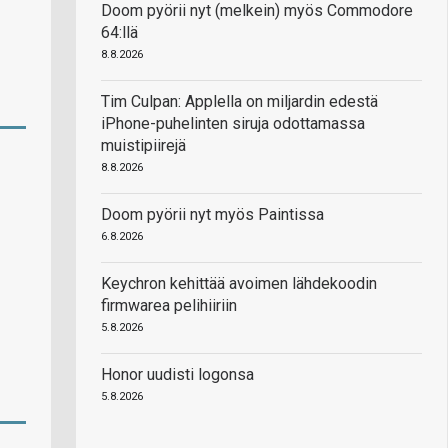
Doom pyörii nyt (melkein) myös Commodore
64:llä
8.8.2026
Tim Culpan: Applella on miljardin edestä
iPhone-puhelinten siruja odottamassa
muistipiirejä
8.8.2026
Doom pyörii nyt myös Paintissa
6.8.2026
Keychron kehittää avoimen lähdekoodin
firmwarea pelihiiriin
5.8.2026
Honor uudisti logonsa
5.8.2026