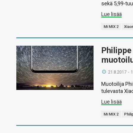
sekä 5,99-tu
Lue lisää
Mi MIX 2
Xiao
Philippe
muotoilu
21.8.2017 - 
Muotoilija Ph
tulevasta Xia
Lue lisää
Mi MIX 2
Phil