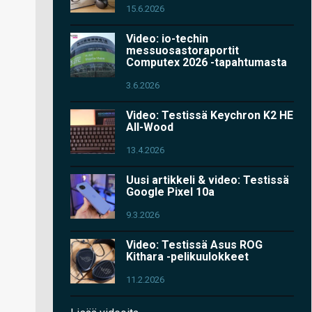
15.6.2026
Video: io-techin
messuosastoraportit
Computex 2026 -tapahtumasta
3.6.2026
Video: Testissä Keychron K2 HE
All-Wood
13.4.2026
Uusi artikkeli & video: Testissä
Google Pixel 10a
9.3.2026
Video: Testissä Asus ROG
Kithara -pelikuulokkeet
11.2.2026