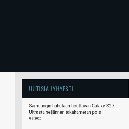
UUTISIA LYHYESTI
Samsungin huhutaan tiputtavan Galaxy S27
Ultrasta neljännen takakameran pois
8.8.2026