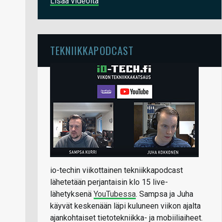
Lisää videoita
TEKNIIKKAPODCAST
io-techin viikottainen tekniikkapodcast
lähetetään perjantaisin klo 15 live-
lähetyksenä
YouTubessa
. Sampsa ja Juha
käyvät keskenään läpi kuluneen viikon ajalta
ajankohtaiset tietotekniikka- ja mobiiliaiheet.