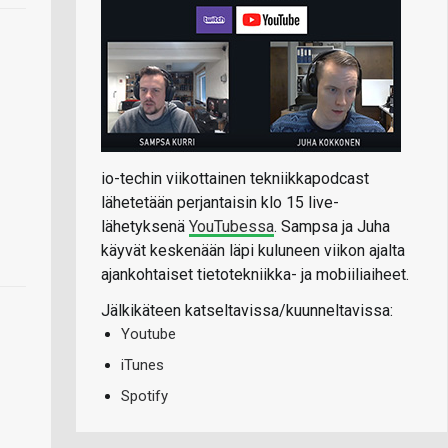
io-techin viikottainen tekniikkapodcast
lähetetään perjantaisin klo 15 live-
lähetyksenä
YouTubessa
. Sampsa ja Juha
käyvät keskenään läpi kuluneen viikon ajalta
ajankohtaiset tietotekniikka- ja mobiiliaiheet.
Jälkikäteen katseltavissa/kuunneltavissa:
Youtube
iTunes
Spotify