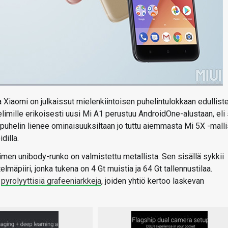
a Xiaomi on julkaissut mielenkiintoisen puhelintulokkaan edullist
limille erikoisesti uusi Mi A1 perustuu AndroidOne-alustaan, eli
 puhelin lienee ominaisuuksiltaan jo tuttu aiemmasta Mi 5X -malli
dilla.
men unibody-runko on valmistettu metallista. Sen sisällä sykkii
piiri, jonka tukena on 4 Gt muistia ja 64 Gt tallennustilaa.
n
pyrolyyttisiä grafeeniarkkeja
, joiden yhtiö kertoo laskevan