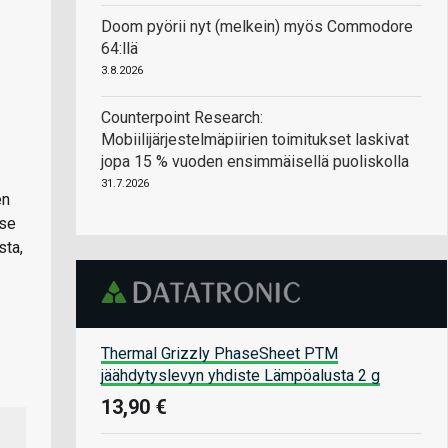
Doom pyörii nyt (melkein) myös Commodore
64:llä
3.8.2026
Counterpoint Research:
Mobiilijärjestelmäpiirien toimitukset laskivat
jopa 15 % vuoden ensimmäisellä puoliskolla
31.7.2026
en
 se
sta,
Thermal Grizzly PhaseSheet PTM
jäähdytyslevyn yhdiste Lämpöalusta 2 g
13,90 €