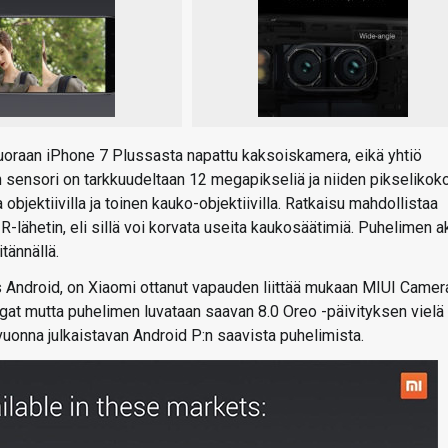
 suoraan iPhone 7 Plussasta napattu kaksoiskamera, eikä yhtiö
n sensori on tarkkuudeltaan 12 megapikseliä ja niiden pikselikok
bjektiivilla ja toinen kauko-objektiivilla. Ratkaisu mahdollistaa
-lähetin, eli sillä voi korvata useita kaukosäätimiä. Puhelimen a
tännällä.
s Android, on Xiaomi ottanut vapauden liittää mukaan MIUI Camer
gat mutta puhelimen luvataan saavan 8.0 Oreo -päivityksen vielä
uonna julkaistavan Android P:n saavista puhelimista.