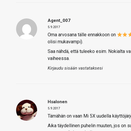
Agent_007
5.9.2017
Oma arvosana tälle ennakkoon on
olisi mukavampi).
Saa nähdä, että tuleeko esim. Nokialta va
vaiheessa.
Kirjaudu sisään vastataksesi
Hsalonen
5.9.2017
Tämähän on vaan Mi 5X uudella käyttöjärj
Aika täydellinen puhelin muuten, jos on s