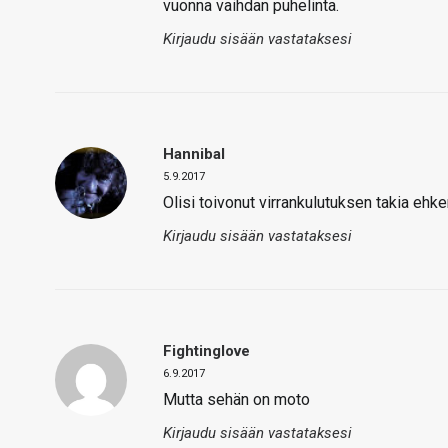
vuonna vaihdan puhelinta.
Kirjaudu sisään vastataksesi
Hannibal
5.9.2017
Olisi toivonut virrankulutuksen takia ehk
Kirjaudu sisään vastataksesi
Fightinglove
6.9.2017
Mutta sehän on moto
Kirjaudu sisään vastataksesi