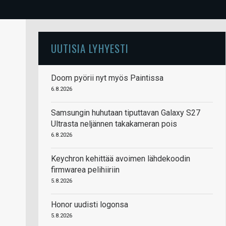
UUTISIA LYHYESTI
Doom pyörii nyt myös Paintissa
6.8.2026
Samsungin huhutaan tiputtavan Galaxy S27
Ultrasta neljännen takakameran pois
6.8.2026
Keychron kehittää avoimen lähdekoodin
firmwarea pelihiiriin
5.8.2026
Honor uudisti logonsa
5.8.2026