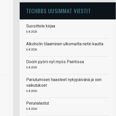
TECHBBS UUSIMMAT VIESTIT
Suosittele kirjaa
6.8.2026
Alkoholin tilaaminen ulkomailta netin kautta
6.8.2026
Doom pyörii nyt myös Paintissa
6.8.2026
Pariutumisen haasteet nykypäivänä ja sen
vaikutukset
6.8.2026
Perunalastut
6.8.2026