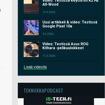
Video: Testissä Keychron K2 HE
All-Wood
i
13.4.2026
Uusi artikkeli & video: Testissä
Google Pixel 10a
9.3.2026
Video: Testissä Asus ROG
Kithara -pelikuulokkeet
11.2.2026
Lisää videoita
TEKNIIKKAPODCAST