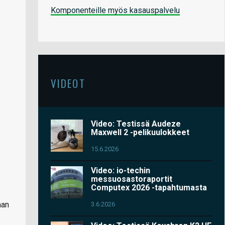
Komponenteille myös kasauspalvelu
VIDEOT
Video: Testissä Audeze
Maxwell 2 -pelikuulokkeet
15.6.2026
Video: io-techin
messuosastoraportit
Computex 2026 -tapahtumasta
aan
3.6.2026