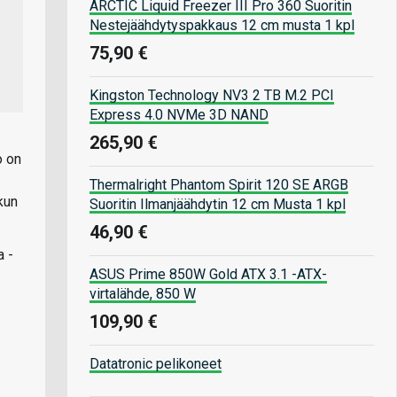
ARCTIC Liquid Freezer III Pro 360 Suoritin
Nestejäähdytyspakkaus 12 cm musta 1 kpl
75,90 €
Kingston Technology NV3 2 TB M.2 PCI
Express 4.0 NVMe 3D NAND
265,90 €
o on
Thermalright Phantom Spirit 120 SE ARGB
kun
Suoritin Ilmanjäähdytin 12 cm Musta 1 kpl
46,90 €
a -
ASUS Prime 850W Gold ATX 3.1 -ATX-
virtalähde, 850 W
109,90 €
Datatronic pelikoneet