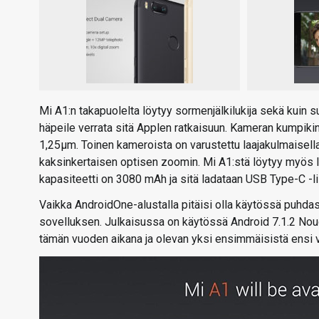
Mi A1:n takapuolelta löytyy sormenjälkilukija sekä kuin
häpeile verrata sitä Applen ratkaisuun. Kameran kumpiki
1,25µm. Toinen kameroista on varustettu laajakulmaisella o
kaksinkertaisen optisen zoomin. Mi A1:stä löytyy myös IR
kapasiteetti on 3080 mAh ja sitä ladataan USB Type-C -lii
Vaikka AndroidOne-alustalla pitäisi olla käytössä puhda
sovelluksen. Julkaisussa on käytössä Android 7.1.2 Nou
tämän vuoden aikana ja olevan yksi ensimmäisistä ensi v