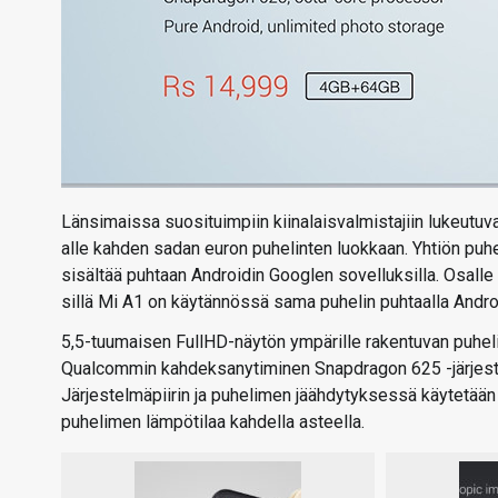
Länsimaissa suosituimpiin kiinalaisvalmistajiin lukeutuv
alle kahden sadan euron puhelinten luokkaan. Yhtiön puhe
sisältää puhtaan Androidin Googlen sovelluksilla. Osalle
sillä Mi A1 on käytännössä sama puhelin puhtaalla Androi
5,5-tuumaisen FullHD-näytön ympärille rakentuvan puheli
Qualcommin kahdeksanytiminen Snapdragon 625 -järjestelmä
Järjestelmäpiirin ja puhelimen jäähdytyksessä käytetää
puhelimen lämpötilaa kahdella asteella.