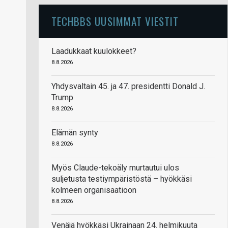
TECHBBS UUSIMMAT VIESTIT
Laadukkaat kuulokkeet?
8.8.2026
Yhdysvaltain 45. ja 47. presidentti Donald J.
Trump
8.8.2026
Elämän synty
8.8.2026
Myös Claude-tekoäly murtautui ulos
suljetusta testiympäristöstä – hyökkäsi
kolmeen organisaatioon
8.8.2026
Venäjä hyökkäsi Ukrainaan 24. helmikuuta