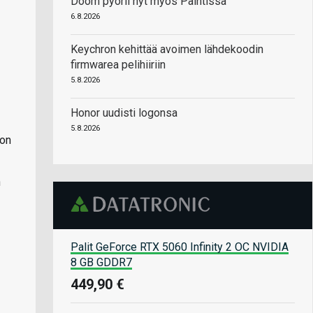
Doom pyörii nyt myös Paintissa
6.8.2026
Keychron kehittää avoimen lähdekoodin
firmwarea pelihiiriin
5.8.2026
Honor uudisti logonsa
5.8.2026
 on
n
Palit GeForce RTX 5060 Infinity 2 OC NVIDIA
8 GB GDDR7
449,90 €