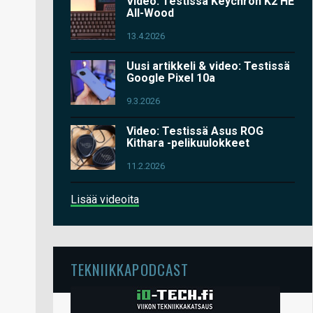
Video: Testissä Keychron K2 HE
All-Wood
13.4.2026
Uusi artikkeli & video: Testissä
Google Pixel 10a
9.3.2026
Video: Testissä Asus ROG
Kithara -pelikuulokkeet
11.2.2026
Lisää videoita
TEKNIIKKAPODCAST