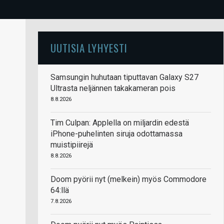
UUTISIA LYHYESTI
Samsungin huhutaan tiputtavan Galaxy S27
Ultrasta neljännen takakameran pois
8.8.2026
Tim Culpan: Applella on miljardin edestä
iPhone-puhelinten siruja odottamassa
muistipiirejä
8.8.2026
Doom pyörii nyt (melkein) myös Commodore
64:llä
7.8.2026