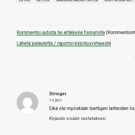
LG V30
NETFLIX
SAMSUNG GALAXY NOTE8
SONY XPERIA XZ1
Kommentoi uutista tai artikkelia foorumilla
(Kommentointi 
Lähetä palautetta / raportoi kirjoitusvirheestä
Stringer
7.9.2017
Eikä ole myöskään tuettujen laitteiden li
Kirjaudu sisään vastataksesi