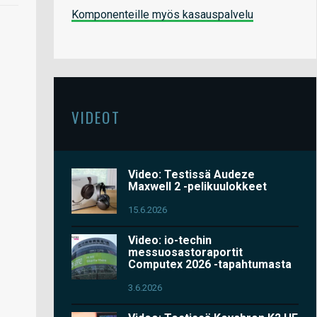
Komponenteille myös kasauspalvelu
VIDEOT
Video: Testissä Audeze
Maxwell 2 -pelikuulokkeet
15.6.2026
Video: io-techin
messuosastoraportit
Computex 2026 -tapahtumasta
3.6.2026