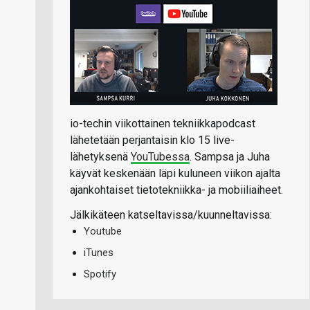
io-techin viikottainen tekniikkapodcast
lähetetään perjantaisin klo 15 live-
lähetyksenä
YouTubessa
. Sampsa ja Juha
käyvät keskenään läpi kuluneen viikon ajalta
ajankohtaiset tietotekniikka- ja mobiiliaiheet.
Jälkikäteen katseltavissa/kuunneltavissa:
Youtube
iTunes
Spotify