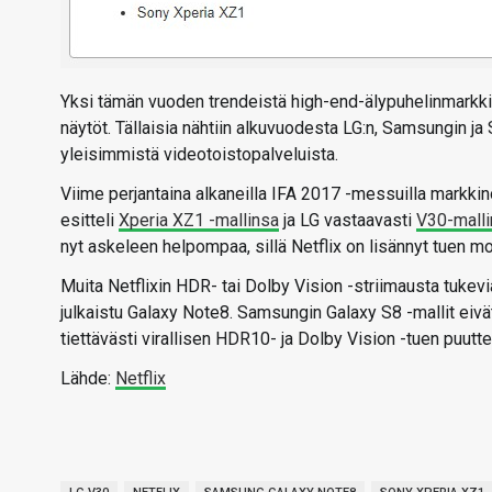
Yksi tämän vuoden trendeistä high-end-älypuhelinmarkkin
näytöt. Tällaisia nähtiin alkuvuodesta LG:n, Samsungin j
yleisimmistä videotoistopalveluista.
Viime perjantaina alkaneilla IFA 2017 -messuilla markkino
esitteli
Xperia XZ1 -mallinsa
ja LG vastaavasti
V30-malli
nyt askeleen helpompaa, sillä Netflix on lisännyt tuen m
Muita Netflixin HDR- tai Dolby Vision -striimausta tukevi
julkaistu Galaxy Note8. Samsungin Galaxy S8 -mallit eivät 
tiettävästi virallisen HDR10- ja Dolby Vision -tuen puutt
Lähde:
Netflix