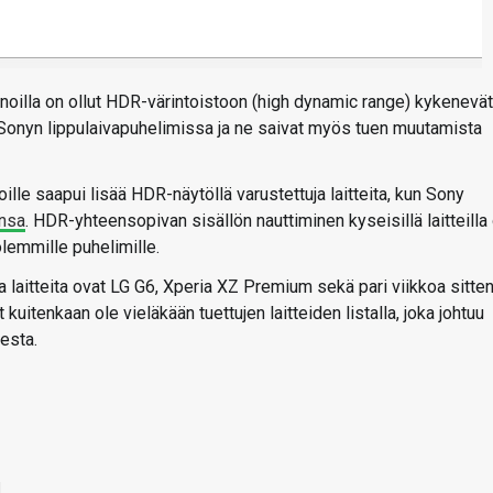
oilla on ollut HDR-värintoistoon (high dynamic range) kykenevät
a Sonyn lippulaivapuhelimissa ja ne saivat myös tuen muutamista
ille saapui lisää HDR-näytöllä varustettuja laitteita, kun Sony
nsa
. HDR-yhteensopivan sisällön nauttiminen kyseisillä laitteilla
olemmille puhelimille.
a laitteita ovat LG G6, Xperia XZ Premium sekä pari viikkoa sitte
kuitenkaan ole vieläkään tuettujen laitteiden listalla, joka johtuu
eesta.