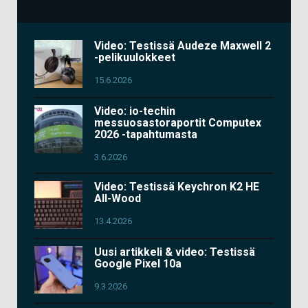
Video: Testissä Audeze Maxwell 2
-pelikuulokkeet
15.6.2026
Video: io-techin
messuosastoraportit Computex
2026 -tapahtumasta
3.6.2026
Video: Testissä Keychron K2 HE
All-Wood
13.4.2026
Uusi artikkeli & video: Testissä
Google Pixel 10a
9.3.2026