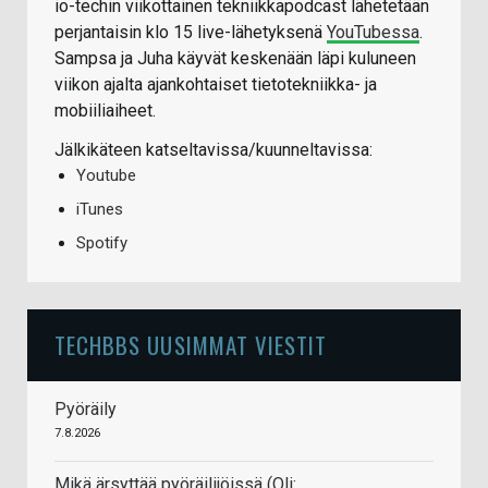
io-techin viikottainen tekniikkapodcast lähetetään
perjantaisin klo 15 live-lähetyksenä
YouTubessa
.
Sampsa ja Juha käyvät keskenään läpi kuluneen
viikon ajalta ajankohtaiset tietotekniikka- ja
mobiiliaiheet.
Jälkikäteen katseltavissa/kuunneltavissa:
Youtube
iTunes
Spotify
TECHBBS UUSIMMAT VIESTIT
Pyöräily
7.8.2026
Mikä ärsyttää pyöräilijöissä (Oli: