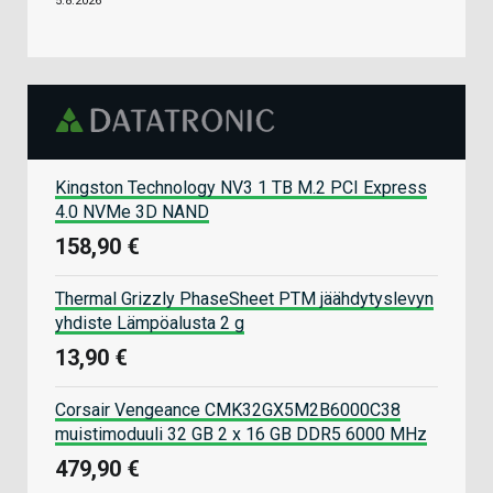
5.8.2026
Kingston Technology NV3 1 TB M.2 PCI Express
4.0 NVMe 3D NAND
158,90 €
Thermal Grizzly PhaseSheet PTM jäähdytyslevyn
yhdiste Lämpöalusta 2 g
13,90 €
Corsair Vengeance CMK32GX5M2B6000C38
muistimoduuli 32 GB 2 x 16 GB DDR5 6000 MHz
479,90 €