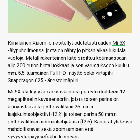
Kiinalainen Xiaomi on esitellyt odotetusti uuden
Mi 5X
-älypuhelimensa, josta on nähty jo pitkän aikaa lukuisia
vuotoja. Metallirakenteinen laite sijoittuu kotimaassaan
alle 200 euron hintaluokkaan ja sen varustukseen kuuluu
mm. 5,5-tuumainen Full HD -näyttö sekä virtapihi
Snapdragon 625 -järjestelmäpiiri.
Mi 5X:stä löytyvä kaksoiskamera perustuu kahteen 12
megapikselin kuvasensoriin, joista toisen parina on
kinovastaavalta polttoväliltään 26 mm:n
laajakulmaobjektiivi (f2.2) ja toisen parina 50 mm:n
polttovälillinen normaaliobjektiivi (f2.6). Kamerat yhdessä
mahdollistavat sekä zoomaamisen että
syvyysterävyysefektin luomisen.