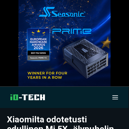
Xiaomilta odotetusti
UUTISET
edullinen Mi 5X -älypuhelin