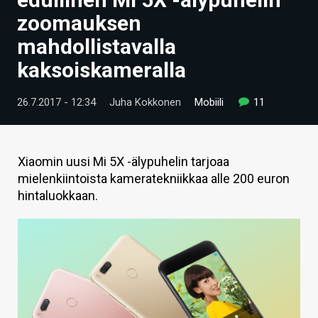
ARTIKKELIT
zoomauksen
mahdollistavalla
VIDEOT
kaksoiskameralla
TECHBBS
26.7.2017 - 12:34
Juha Kokkonen
Mobiili
11
TIETOA
HINTA.FI
Xiaomin uusi Mi 5X -älypuhelin tarjoaa
KAUPPA
mielenkiintoista kameratekniikkaa alle 200 euron
hintaluokkaan.
VAIHDA TEEMA
HAKU