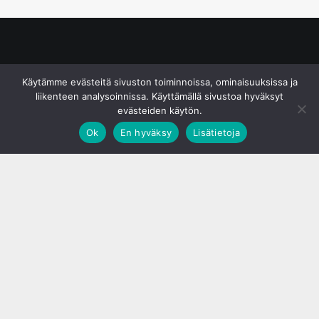
© S&J Media Oy
Käytämme evästeitä sivuston toiminnoissa, ominaisuuksissa ja
liikenteen analysoinnissa. Käyttämällä sivustoa hyväksyt
evästeiden käytön.
Ok
En hyväksy
Lisätietoja
;