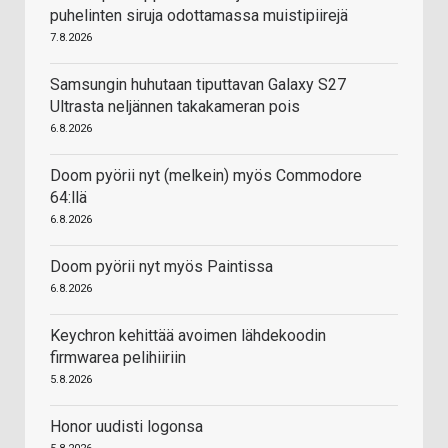
puhelinten siruja odottamassa muistipiirejä
7.8.2026
Samsungin huhutaan tiputtavan Galaxy S27
Ultrasta neljännen takakameran pois
6.8.2026
Doom pyörii nyt (melkein) myös Commodore
64:llä
6.8.2026
Doom pyörii nyt myös Paintissa
6.8.2026
Keychron kehittää avoimen lähdekoodin
firmwarea pelihiiriin
5.8.2026
Honor uudisti logonsa