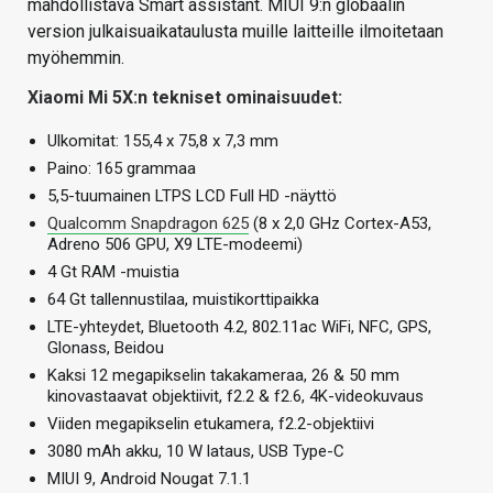
mahdollistava Smart assistant. MIUI 9:n globaalin
version julkaisuaikataulusta muille laitteille ilmoitetaan
myöhemmin.
Xiaomi Mi 5X:n tekniset ominaisuudet:
Ulkomitat: 155,4 x 75,8 x 7,3 mm
Paino: 165 grammaa
5,5-tuumainen LTPS LCD Full HD -näyttö
Qualcomm Snapdragon 625
(8 x 2,0 GHz Cortex-A53,
Adreno 506 GPU, X9 LTE-modeemi)
4 Gt RAM -muistia
64 Gt tallennustilaa, muistikorttipaikka
LTE-yhteydet, Bluetooth 4.2, 802.11ac WiFi, NFC, GPS,
Glonass, Beidou
Kaksi 12 megapikselin takakameraa, 26 & 50 mm
kinovastaavat objektiivit, f2.2 & f2.6, 4K-videokuvaus
Viiden megapikselin etukamera, f2.2-objektiivi
3080 mAh akku, 10 W lataus, USB Type-C
MIUI 9, Android Nougat 7.1.1