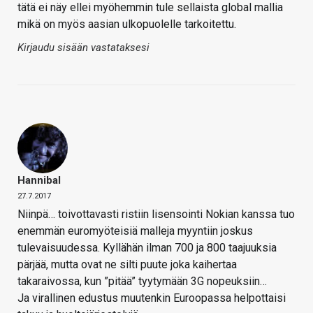
tätä ei näy ellei myöhemmin tule sellaista global mallia
mikä on myös aasian ulkopuolelle tarkoitettu.
Kirjaudu sisään vastataksesi
Hannibal
27.7.2017
Niinpä… toivottavasti ristiin lisensointi Nokian kanssa tuo
enemmän euromyöteisiä malleja myyntiin joskus
tulevaisuudessa. Kyllähän ilman 700 ja 800 taajuuksia
pärjää, mutta ovat ne silti puute joka kaihertaa
takaraivossa, kun ”pitää” tyytymään 3G nopeuksiin…
Ja virallinen edustus muutenkin Euroopassa helpottaisi