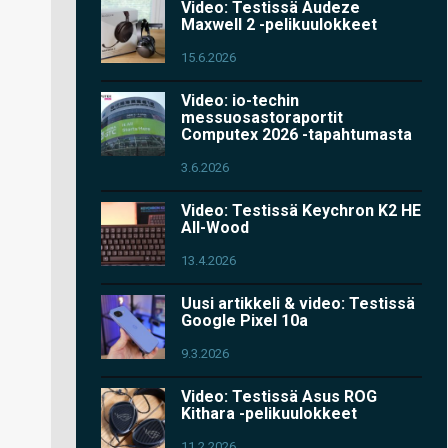
Video: Testissä Audeze
Maxwell 2 -pelikuulokkeet
15.6.2026
Video: io-techin
messuosastoraportit
Computex 2026 -tapahtumasta
3.6.2026
Video: Testissä Keychron K2 HE
All-Wood
13.4.2026
Uusi artikkeli & video: Testissä
Google Pixel 10a
9.3.2026
Video: Testissä Asus ROG
Kithara -pelikuulokkeet
11.2.2026