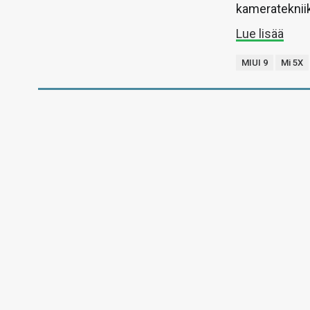
kameratekniik
Lue lisää
MIUI 9
Mi 5X