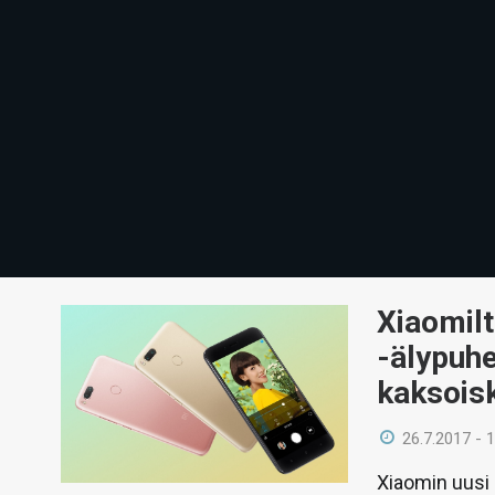
Xiaomilt
-älypuh
kaksois
26.7.2017 - 
Xiaomin uusi 