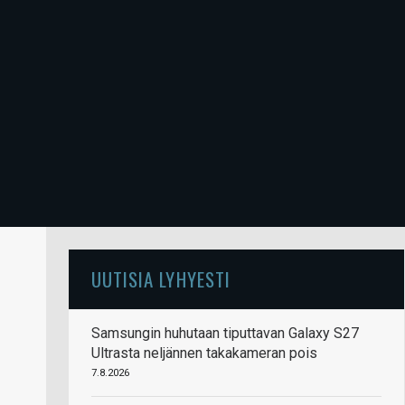
UUTISIA LYHYESTI
Samsungin huhutaan tiputtavan Galaxy S27
Ultrasta neljännen takakameran pois
7.8.2026