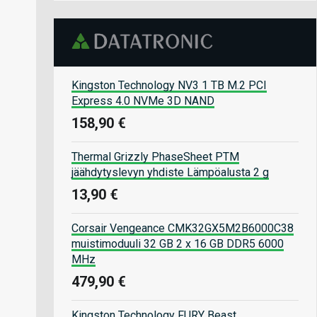
Kingston Technology NV3 1 TB M.2 PCI
Express 4.0 NVMe 3D NAND
158,90 €
Thermal Grizzly PhaseSheet PTM
jäähdytyslevyn yhdiste Lämpöalusta 2 g
13,90 €
Corsair Vengeance CMK32GX5M2B6000C38
muistimoduuli 32 GB 2 x 16 GB DDR5 6000
MHz
479,90 €
Kingston Technology FURY Beast