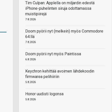
Tim Culpan: Applella on miljardin edestä
iPhone-puhelinten siruja odottamassa
muistipiirejä
7.8.2026
Doom pyörii nyt (melkein) myös Commodore
64:llä
7.8.2026
Doom pyörii nyt myös Paintissa
6.8.2026
Keychron kehittää avoimen lähdekoodin
firmwarea pelihiiriin
5.8.2026
Honor uudisti logonsa
5.8.2026