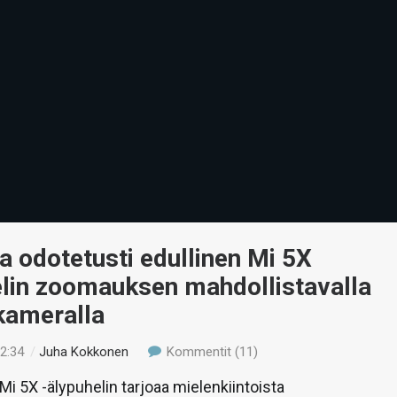
a odotetusti edullinen Mi 5X
elin zoomauksen mahdollistavalla
kameralla
12:34
/
Juha Kokkonen
Kommentit (11)
Mi 5X -älypuhelin tarjoaa mielenkiintoista