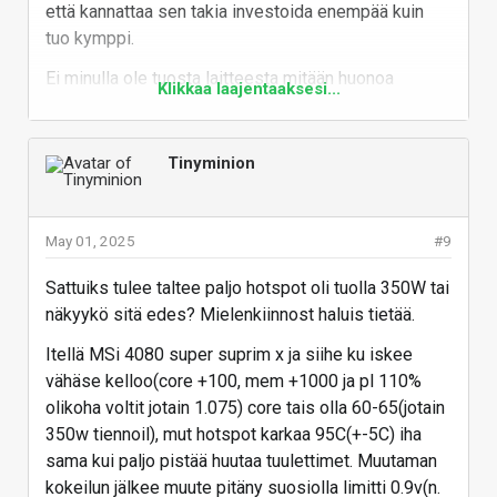
halvimmillaan about 100e kalliimpi kun perus 9070.
että kannattaa sen takia investoida enempää kuin
download software or data sheet about TL866 and
Enemmän jos noiden kanssa näpertelee, niin 70e
tuo kymppi.
ET7190
laitteeseen + adapterit/kaapelit ehkä on
Ei minulla ole tuosta laitteesta mitään huonoa
Klikkaa laajentaaksesi...
perusteltavissa, mutta jos puhutaan
sanottavaa, kunhan kontakti oli kunnossa niin se
kertaluontoisesta päivityksestä, niin en näe mitään
wiki/en/hardware-
toimi hienosti. Tunnistui, luki ja kirjoitti nätisti.
järkeä ostaa tuota sen 10e tikun sijaan.
programmer-ch341a-
Tinyminion
Vastaa
voltage-fix.md at master ·
Vastaa
OpenIPC/wiki
Current Wiki. Contribute to
May 01, 2025
#9
OpenIPC/wiki development by
creating an account on GitHub.
Sattuiks tulee taltee paljo hotspot oli tuolla 350W tai
näkyykö sitä edes? Mielenkiinnost haluis tietää.
github.com
Itellä MSi 4080 super suprim x ja siihe ku iskee
vähäse kelloo(core +100, mem +1000 ja pl 110%
olikoha voltit jotain 1.075) core tais olla 60-65(jotain
350w tiennoil), mut hotspot karkaa 95C(+-5C) iha
sama kui paljo pistää huutaa tuulettimet. Muutaman
kokeilun jälkee muute pitäny suosiolla limitti 0.9v(n.