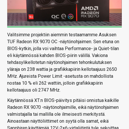
Valitsimme projektiin aiemmin testaamamme Asuksen
TUF Radeon RX 9070 OC -näytönohjaimen. Sen etuna on
BIOS-kytkin, jolla voi vaihtaa Performance- ja Quiet-tilan
eli käytännössä kahden BIOS-piirin välillä. Vakiona
tehdasylikellotetun näytönohjaimen tehonkulutuksen
yläraja on 238 wattia ja grafiikkapiirin kellotaajuus 2650
MHz. Ajureista Power Limit -asetusta on mahdollista
nostaa 10 % eli 262 wattiin, jolloin grafiikkapiirin
kellotaajuus oli 2747 MHz.
Käytännössä XT:n BIOS-päivitys pitäisi onnistua kaikille
Radeon RX 9070 -näytönohjaimille, eikä näytönohjaimen
valmistajalla tai mallilla ole ilmeisesti merkitystä.
Ainoastaan näyttöliittimet on syytä olla samat, eikä
Sapphiren käyttämää 12V-2×6-virtaliitintä tule sekoittaa