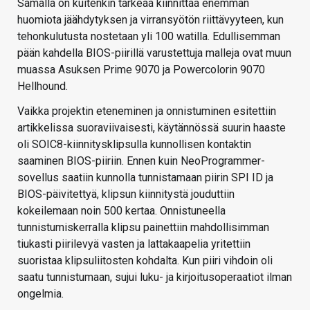
Samalla on kuitenkin tärkeää kiinnittää enemmän
huomiota jäähdytyksen ja virransyötön riittävyyteen, kun
tehonkulutusta nostetaan yli 100 watilla. Edullisemman
pään kahdella BIOS-piirillä varustettuja malleja ovat muun
muassa Asuksen Prime 9070 ja Powercolorin 9070
Hellhound.
Vaikka projektin eteneminen ja onnistuminen esitettiin
artikkelissa suoraviivaisesti, käytännössä suurin haaste
oli SOIC8-kiinnitysklipsulla kunnollisen kontaktin
saaminen BIOS-piiriin. Ennen kuin NeoProgrammer-
sovellus saatiin kunnolla tunnistamaan piirin SPI ID ja
BIOS-päivitettyä, klipsun kiinnitystä jouduttiin
kokeilemaan noin 500 kertaa. Onnistuneella
tunnistumiskerralla klipsu painettiin mahdollisimman
tiukasti piirilevyä vasten ja lattakaapelia yritettiin
suoristaa klipsuliitosten kohdalta. Kun piiri vihdoin oli
saatu tunnistumaan, sujui luku- ja kirjoitusoperaatiot ilman
ongelmia.