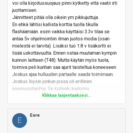
voi olla kirjoitussuojaus pinni kytketty että vaatii irti
juottamisen.
Jännitteet pitää olla oikein ym pikkujuttuja.
En ehkä lähtisi kallista korttia tuolla tikulla
flashäämään. esim vaikka käyttäisi 3.3v tilaa se
antaa 5v ohjelmointiin ilman juotos modia (osan
mielestä ei tarvita). Lisäksi tuo 1.8 v lisäkortti ei
lisää uskottavuutta. Ennen ostaa muutaman kympin
kunnon laitteen (T48). Mutta käytän myös tuota,
toimiva peli kunhan saa ajurit taisteltua koneeseen.
Joskus ajaa hulluuden partaalle saada toimimaan.
Joskus löysin jonkun jossa oli erillinen
asennusohjelma. Se kuitenki kadonnu.
Klikkaa laajentaaksesi...
XGECU T48 Programmer 56
Pin ISP Support with 30
Eore
E
Adapters
Smarter Shopping, Better Living!
Aliexpress.com