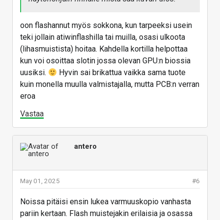
oon flashannut myös sokkona, kun tarpeeksi usein
teki jollain atiwinflashilla tai muilla, osasi ulkoota
(lihasmuistista) hoitaa. Kahdella kortilla helpottaa
kun voi osoittaa slotin jossa olevan GPU:n biossia
uusiksi.
Hyvin sai brikattua vaikka sama tuote
kuin monella muulla valmistajalla, mutta PCB:n verran
eroa
Vastaa
antero
May 01, 2025
#6
Noissa pitäisi ensin lukea varmuuskopio vanhasta
pariin kertaan. Flash muistejakin erilaisia ja osassa