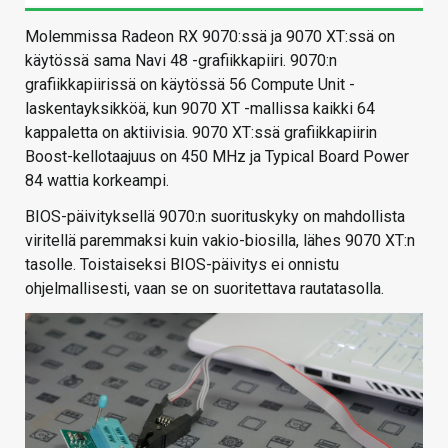
Molemmissa Radeon RX 9070:ssä ja 9070 XT:ssä on
käytössä sama Navi 48 -grafiikkapiiri. 9070:n
grafiikkapiirissä on käytössä 56 Compute Unit -
laskentayksikköä, kun 9070 XT -mallissa kaikki 64
kappaletta on aktiivisia. 9070 XT:ssä grafiikkapiirin
Boost-kellotaajuus on 450 MHz ja Typical Board Power
84 wattia korkeampi.
BIOS-päivityksellä 9070:n suorituskyky on mahdollista
viritellä paremmaksi kuin vakio-biosilla, lähes 9070 XT:n
tasolle. Toistaiseksi BIOS-päivitys ei onnistu
ohjelmallisesti, vaan se on suoritettava rautatasolla.