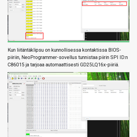
Kun liitäntäklipsu on kunnollisessa kontaktissa BIOS-
piiriin, NeoProgrammer-sovellus tunnistaa piirin SPI ID:n
C86015 ja tarjoaa automaattisesti GD25LQ16x-piiriä.