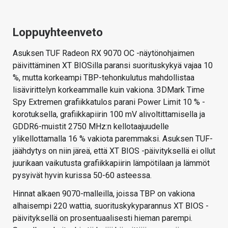
Loppuyhteenveto
Asuksen TUF Radeon RX 9070 OC -näytönohjaimen
päivittäminen XT BIOSilla paransi suorituskykyä vajaa 10
%, mutta korkeampi TBP-tehonkulutus mahdollistaa
lisävirittelyn korkeammalle kuin vakiona. 3DMark Time
Spy Extremen grafiikkatulos parani Power Limit 10 % -
korotuksella, grafiikkapiirin 100 mV alivoltittamisella ja
GDDR6-muistit 2750 MHz:n kellotaajuudelle
ylikellottamalla 16 % vakiota paremmaksi. Asuksen TUF-
jäähdytys on niin järeä, että XT BIOS -päivityksellä ei ollut
juurikaan vaikutusta grafiikkapiirin lämpötilaan ja lämmöt
pysyivät hyvin kurissa 50-60 asteessa.
Hinnat alkaen 9070-malleilla, joissa TBP on vakiona
alhaisempi 220 wattia, suorituskykyparannus XT BIOS -
päivityksellä on prosentuaalisesti hieman parempi.