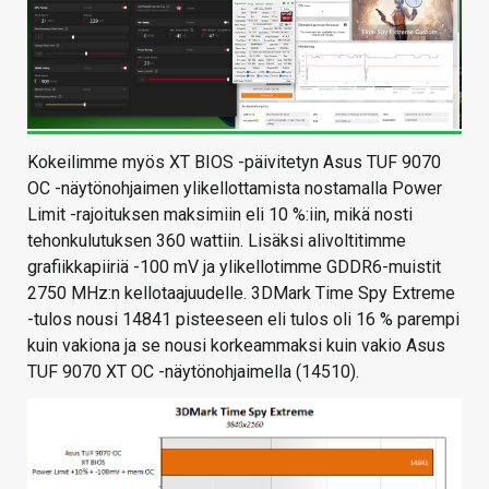
Kokeilimme myös XT BIOS -päivitetyn Asus TUF 9070
OC -näytönohjaimen ylikellottamista nostamalla Power
Limit -rajoituksen maksimiin eli 10 %:iin, mikä nosti
tehonkulutuksen 360 wattiin. Lisäksi alivoltitimme
grafiikkapiiriä -100 mV ja ylikellotimme GDDR6-muistit
2750 MHz:n kellotaajuudelle. 3DMark Time Spy Extreme
-tulos nousi 14841 pisteeseen eli tulos oli 16 % parempi
kuin vakiona ja se nousi korkeammaksi kuin vakio Asus
TUF 9070 XT OC -näytönohjaimella (14510).