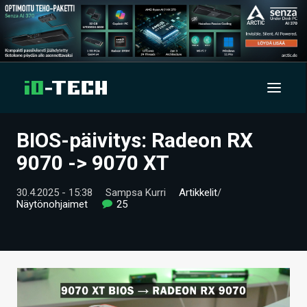
BIOS-päivitys: Radeon RX
UUTISET
9070 -> 9070 XT
ARTIKKELIT
30.4.2025 - 15:38
Sampsa Kurri
Artikkelit
/
Näytönohjaimet
25
VIDEOT
TECHBBS
TIETOA
HINTA.FI