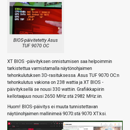
BIOS-päivitetetty Asus
TUF 9070 OC
XT BIOS -päivityksen onnistumisen saa helpoimmin
tarkistettua varmistamalla näytönohjaimen
tehonkulutuksen 3D-rasituksessa. Asus TUF 9070 OC:n
tehonkulutus vakiona on 238 wattia ja XT BIOS -
päivityksellä se nousi 330 wattiin. Grafiikkapiirin
kellotaajuus nousi 2650 MHz:stä 2982 MHz:iin.
Huom! BIOS-päivitys ei muuta tunnistettavan
näytönohjaimen mallinimeä 9070:stä 9070 XT:ksi.