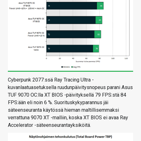
Cyberpunk 2077:ssä Ray Tracing Ultra -
kuvanlaatuasetuksella ruudunpäivitysnopeus parani Asus
TUF 9070 OC:lla XT BIOS -päivityksellä 79 FPS:stä 84
FPS:ään eli noin 6 %. Suorituskykyparannus jäi
säteenseuranta käytössä hieman maltillisemmaksi
verrattuna 9070 XT -malliin, koska XT BIOS ei avaa Ray
Accelerator -säteenseurantayksiköitä.