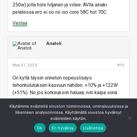
250w) jolla hiire hiljanen ja viilee. AVlla ainaki
pelatessa ero ei oo nii iso core 58C hot 70C.
Vastaa
Anatoli
May 01, 2025
#10
On kyllä täysin onneton nopeuslisäys
tehonkulutuksen kasvuun nähden. +10% ja +122W
(+51%). No jos korkeuksiin haluaa, niin kaipa siinä
siivet pitää polttaa.
Käytämme evästeitä sivuston toiminnoissa, ominaisuuksissa ja
Vastaa
liikenteen analysoinnissa. Käyttämällä sivustoa hyväksyt
evästeiden käytön.
Ok
En hyväksy
Lisätietoja
Lebensraum
L