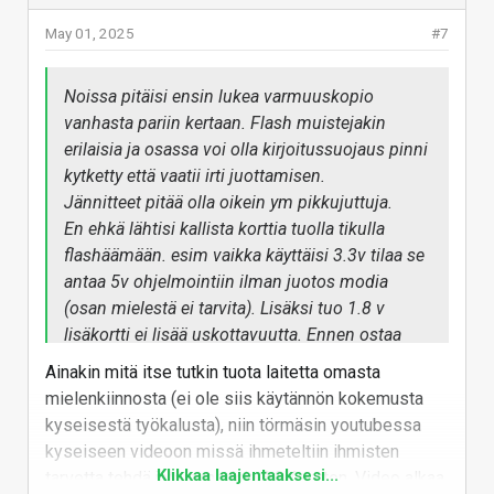
May 01, 2025
#7
www.aliexpress.com
Noissa pitäisi ensin lukea varmuuskopio
Aliexpressistä ostaminen on siiten oma taiteenlaji,
vanhasta pariin kertaan. Flash muistejakin
puhelimella saa parhaat alennukset ja hinnat on
erilaisia ja osassa voi olla kirjoitussuojaus pinni
yleensä halvimmillaan alkukuusta. Lisäksi on
kytketty että vaatii irti juottamisen.
lapsellinen kolikkojen keräystapa, sitten kolikko
Jännitteet pitää olla oikein ym pikkujuttuja.
sivulta tuotetta hakemalla voi löytää kohtuu hintaan.
En ehkä lähtisi kallista korttia tuolla tikulla
Noin 45€ on ok + piuha joita kannattaa ostella
flashäämään. esim vaikka käyttäisi 3.3v tilaa se
muutama kun ei niin tasalaatuisia ole, kaikki joissa
antaa 5v ohjelmointiin ilman juotos modia
sopiva liitin käy. Nämä nykyisin noin 3-4€
(osan mielestä ei tarvita). Lisäksi tuo 1.8 v
download software or data sheet about TL866 and
lisäkortti ei lisää uskottavuutta. Ennen ostaa
ET7190
muutaman kympin kunnon laitteen (T48). Mutta
Ainakin mitä itse tutkin tuota laitetta omasta
käytän myös tuota, toimiva peli kunhan saa
mielenkiinnosta (ei ole siis käytännön kokemusta
ajurit taisteltua koneeseen. Joskus ajaa
wiki/en/hardware-
kyseisestä työkalusta), niin törmäsin youtubessa
hulluuden partaalle saada toimimaan.
programmer-ch341a-
kyseiseen videoon missä ihmeteltiin ihmisten
Joskus löysin jonkun jossa oli erillinen
voltage-fix.md at master ·
Klikkaa laajentaaksesi...
tarvetta tehdä jotain modeja 3,3V varten. Video alkaa
OpenIPC/wiki
asennusohjelma. Se kuitenki kadonnu.