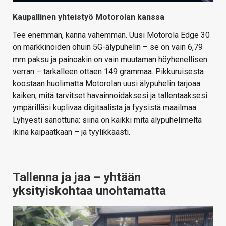
Kaupallinen yhteistyö Motorolan kanssa
Tee enemmän, kanna vähemmän. Uusi Motorola Edge 30
on markkinoiden ohuin 5G-älypuhelin – se on vain 6,79
mm paksu ja painoakin on vain muutaman höyhenellisen
verran – tarkalleen ottaen 149 grammaa. Pikkuruisesta
koostaan huolimatta Motorolan uusi älypuhelin tarjoaa
kaiken, mitä tarvitset havainnoidaksesi ja tallentaaksesi
ympärilläsi kuplivaa digitaalista ja fyysistä maailmaa.
Lyhyesti sanottuna: siinä on kaikki mitä älypuhelimelta
ikinä kaipaatkaan – ja tyylikkäästi.
Tallenna ja jaa – yhtään
yksityiskohtaa unohtamatta