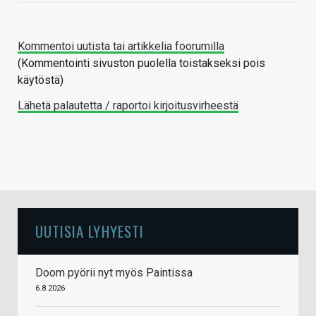
Kommentoi uutista tai artikkelia foorumilla
(Kommentointi sivuston puolella toistakseksi pois
käytöstä)
Lähetä palautetta / raportoi kirjoitusvirheestä
UUTISIA LYHYESTI
Doom pyörii nyt myös Paintissa
6.8.2026