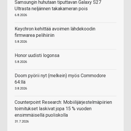
Samsungin huhutaan tiputtavan Galaxy S27
Ultrasta neljännen takakameran pois
6.8.2026
Keychron kehittää avoimen lähdekoodin
firmwarea pelihiiriin
5.8.2026
Honor uudisti logonsa
5.8.2026
Doom pyörii nyt (melkein) myös Commodore
64:llä
3.8.2026
Counterpoint Research: Mobiilijärjestelmäpiirien
toimitukset laskivat jopa 15 % vuoden
ensimmäisellä puoliskolla
31.7.2026