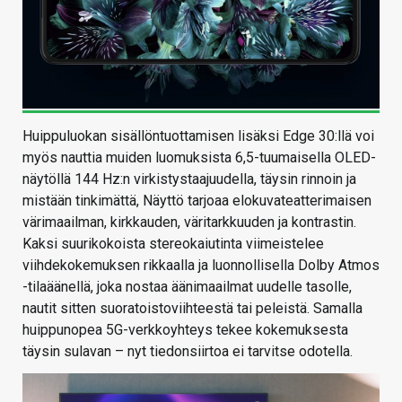
Huippuluokan sisällöntuottamisen lisäksi Edge 30:llä voi
myös nauttia muiden luomuksista 6,5-tuumaisella OLED-
näytöllä 144 Hz:n virkistystaajuudella, täysin rinnoin ja
mistään tinkimättä, Näyttö tarjoaa elokuvateatterimaisen
värimaailman, kirkkauden, väritarkkuuden ja kontrastin.
Kaksi suurikokoista stereokaiutinta viimeistelee
viihdekokemuksen rikkaalla ja luonnollisella Dolby Atmos
-tilaäänellä, joka nostaa äänimaailmat uudelle tasolle,
nautit sitten suoratoistoviihteestä tai peleistä. Samalla
huippunopea 5G-verkkoyhteys tekee kokemuksesta
täysin sulavan – nyt tiedonsiirtoa ei tarvitse odotella.