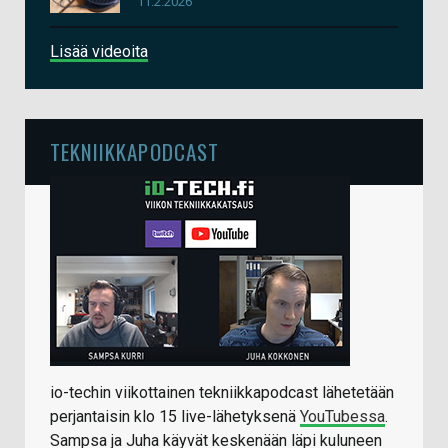
11.2.2026
Lisää videoita
TEKNIIKKAPODCAST
io-techin viikottainen tekniikkapodcast lähetetään
perjantaisin klo 15 live-lähetyksenä
YouTubessa
.
Sampsa ja Juha käyvät keskenään läpi kuluneen