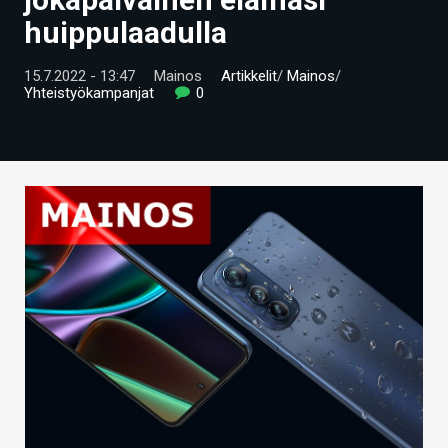
ARTIKKELIT
huippulaadulla
VIDEOT
15.7.2022 - 13:47
Mainos
Artikkelit
/
Mainos
/
Yhteistyökampanjat
0
TECHBBS
TIETOA
HINTA.FI
KAUPPA
VAIHDA TEEMA
HAKU