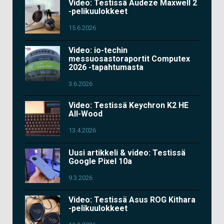
Video: Testissä Audeze Maxwell 2
-pelikuulokkeet
15.6.2026
Video: io-techin
messuosastoraportit Computex
2026 -tapahtumasta
3.6.2026
Video: Testissä Keychron K2 HE
All-Wood
13.4.2026
Uusi artikkeli & video: Testissä
Google Pixel 10a
9.3.2026
Video: Testissä Asus ROG Kithara
-pelikuulokkeet