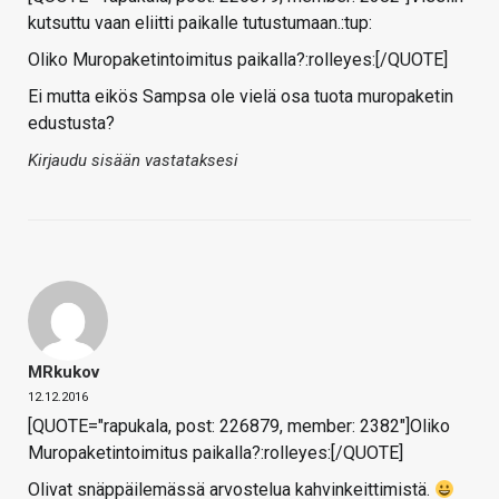
kutsuttu vaan eliitti paikalle tutustumaan.:tup:
Oliko Muropaketintoimitus paikalla?:rolleyes:[/QUOTE]
Ei mutta eikös Sampsa ole vielä osa tuota muropaketin
edustusta?
Kirjaudu sisään vastataksesi
MRkukov
12.12.2016
[QUOTE="rapukala, post: 226879, member: 2382"]Oliko
Muropaketintoimitus paikalla?:rolleyes:[/QUOTE]
Olivat snäppäilemässä arvostelua kahvinkeittimistä.