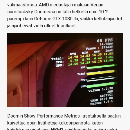
välimaastossa. AMD:n edustajan mukaan Vegan
suorituskyky Doomissa on tällä hetkellä noin 10 %
parempi kuin GeForce GTX 1080:llä, vaikka kellotaajuudet
ja ajurit eivät vielä olleet lopulliset.
Doomin Show Performance Metrics -asetuksella saatiin
kaivettua esiin lisätietoja kokoonpanosta, kuten
kahdeksan gigatavun HBM2-näyttömuistin määrä sekä