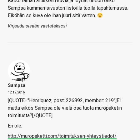
Katso tämän artikkelin kuvia ja löydät tiedon oliko
Sampsa kumman sivuston listoilla tuolla tapahtumassa.
Eiköhän se kuva ole ihan juuri sitä varten.
Kirjaudu sisään vastataksesi
Sampsa
12.12.2016
[QUOTE="Henriquez, post: 226892, member: 219"]Ei
mutta eikös Sampsa ole vielä osa tuota muropaketin
toimitusta?[/QUOTE]
En ole:
http://muropaketti.com/toimituksen-yhteystiedot/