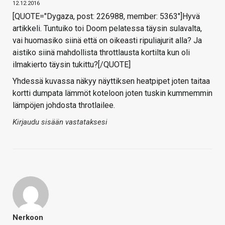
12.12.2016
[QUOTE="Dygaza, post: 226988, member: 5363"]Hyvä
artikkeli. Tuntuiko toi Doom pelatessa täysin sulavalta,
vai huomasiko siinä että on oikeasti ripuliajurit alla? Ja
aistiko siinä mahdollista throttlausta kortilta kun oli
ilmakierto täysin tukittu?[/QUOTE]
Yhdessä kuvassa näkyy näyttiksen heatpipet joten taitaa
kortti dumpata lämmöt koteloon joten tuskin kummemmin
lämpöjen johdosta throtlailee.
Kirjaudu sisään vastataksesi
Nerkoon