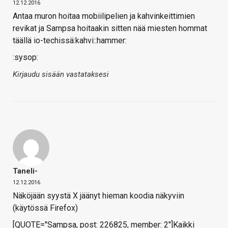
12.12.2016
Antaa muron hoitaa mobiilipelien ja kahvinkeittimien
revikat ja Sampsa hoitaakin sitten nää miesten hommat
täällä io-techissä:kahvi::hammer:
:sysop:
Kirjaudu sisään vastataksesi
Taneli-
12.12.2016
Näköjään syystä X jäänyt hieman koodia näkyviin
(käytössä Firefox)
[QUOTE="Sampsa, post: 226825, member: 2"]Kaikki