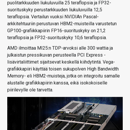
puolitarkkuuden liukuluvuilla 25 teraflopsia ja FP32-
suorituskyky perustarkkuuden liukuluvuilla 12,5
teraflopsia. Vertailun vuoksi NVIDIAn Pascal-
arkkitehtuuriin perustuvan HBM2-muisteilla varustetun
GP100-grafiikkapiirin FP16-suorituskyky on 21,2
teraflopsia ja FP32-suorituskyky 10,6 teraflopsia.
AMD ilmoittaa MI25:n TDP-arvoksi alle 300 wattia ja
julkaistun pressikuvan perusteella PCI Express -
lisävirtaliittimet sijaitsevat keskellä kiihdytintä. Vega-
grafiikkapiiri käyttää toisen sukupolven High Bandwidth
Memory- eli HBM2-muisteja, jotka on integroitu samalle
alustalle grafiikkapiirin kanssa, eikä isokokoiselle
piirilevylle ole tarvetta.