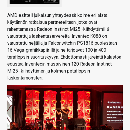
AMD esitteli julkaisun yhteydessä kolme erilaista
käytännön ratkaisua partnereiltaan, jotka ovat
rakentamassa Radeon Instinct MI25 -kiihdyttimillä
varustettuja laskentaservereitä. Inventec K888 on
varustettu neljällä ja Falconwitchin PS1816 puolestaan
16 Vega-grafiikkapiirillä ja ne tarjoavat 100 ja 400
teraflopsin suorituskyvyn. Ehdottomasti järeintä kalustoa
edustaa Inventecin massivinen 120 Radeon Instinct
MI25 -kiihdyttimen ja kolmen petaflopsin
laskentamonsteri.