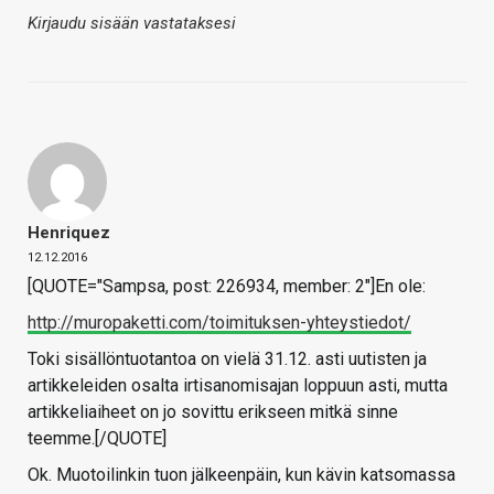
Kirjaudu sisään vastataksesi
Henriquez
12.12.2016
[QUOTE="Sampsa, post: 226934, member: 2"]En ole:
http://muropaketti.com/toimituksen-yhteystiedot/
Toki sisällöntuotantoa on vielä 31.12. asti uutisten ja
artikkeleiden osalta irtisanomisajan loppuun asti, mutta
artikkeliaiheet on jo sovittu erikseen mitkä sinne
teemme.[/QUOTE]
Ok. Muotoilinkin tuon jälkeenpäin, kun kävin katsomassa