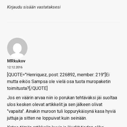
Kirjaudu sisään vastataksesi
MRkukov
12.12.2016
[QUOTE="Henriquez, post: 226892, member: 219"]Ei
mutta eikös Sampsa ole vielä osa tuota muropaketin
toimitusta?[/QUOTE]
Jos en väärin arvaa niin io porukan tehtäväksi jäi suoltaa
ulos kesken olevat artikkelit ja sen jälkeen olivat
"vapaita". Ainakin muroon tuli loppurykäisynä kasa hyviä
juttuja ja sitten ne loppuivat kuin seinään.