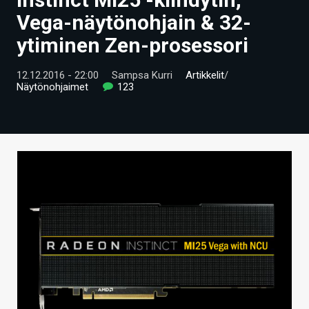
ARTIKKELIT
Vega-näytönohjain & 32-
ytiminen Zen-prosessori
VIDEOT
TECHBBS
12.12.2016 - 22:00
Sampsa Kurri
Artikkelit
/
Näytönohjaimet
123
TIETOA
HINTA.FI
KAUPPA
VAIHDA TEEMA
HAKU