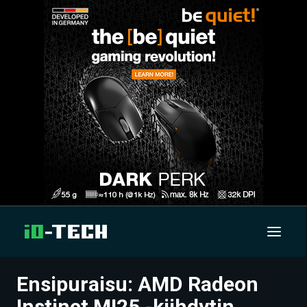
Ensipuraisu: AMD Radeon
UUTISET
Instinct MI25 -kiihdytin,