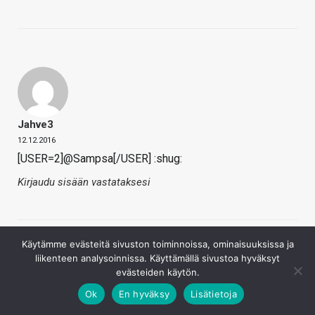
Jahve3
12.12.2016
[USER=2]@Sampsa[/USER] :shug:
Kirjaudu sisään vastataksesi
Käytämme evästeitä sivuston toiminnoissa, ominaisuuksissa ja
liikenteen analysoinnissa. Käyttämällä sivustoa hyväksyt
evästeiden käytön.
Ok
En hyväksy
Lisätietoja