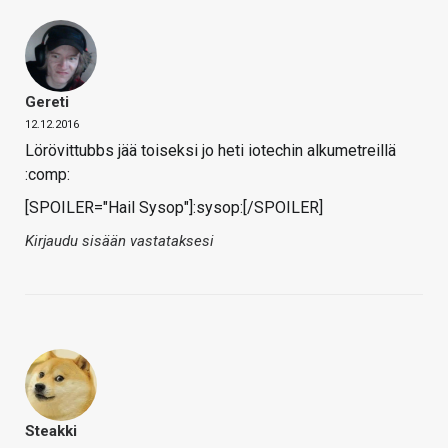
Gereti
12.12.2016
Lörövittubbs jää toiseksi jo heti iotechin alkumetreillä
:comp:
[SPOILER="Hail Sysop"]:sysop:[/SPOILER]
Kirjaudu sisään vastataksesi
Steakki