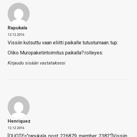
Rapukala
12.12.2016
Vissiin kutsuttu vaan eliitti paikalle tutustumaan.:tup:
Oliko Muropaketintoimitus paikalla?:rolleyes:
Kirjaudu sisään vastataksesi
Henriquez
12.12.2016
[QUOTE="rapukala, post: 226879, member: 2382"]Vissiin