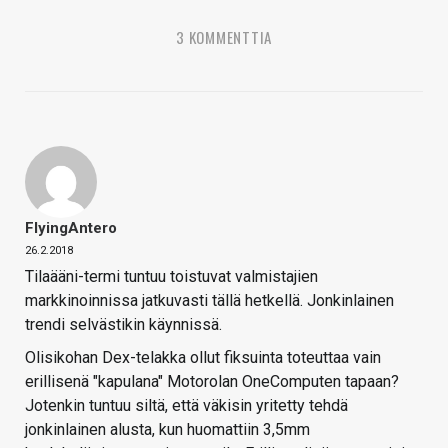
3 KOMMENTTIA
FlyingAntero
26.2.2018
Tilaääni-termi tuntuu toistuvat valmistajien
markkinoinnissa jatkuvasti tällä hetkellä. Jonkinlainen
trendi selvästikin käynnissä.
Olisikohan Dex-telakka ollut fiksuinta toteuttaa vain
erillisenä "kapulana" Motorolan OneComputen tapaan?
Jotenkin tuntuu siltä, että väkisin yritetty tehdä
jonkinlainen alusta, kun huomattiin 3,5mm