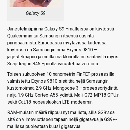
Galaxy S9
Järjestelmäpiirinä Galaxy S9 –malleissa on käytössä
Qualcommin tai Samsungin itsensä uusinta
piiriosaamista. Euroopassa myytävissä laitteissa
käytössä on Samsungin oma Exynos 9810 –
järjestelmäpiiri ja muilla markkinoilla on saatavilla myös
Snapdragon 845 –piirillä varustettua versiota.
Toisen sukupolven 10 nanometrin FinFET-prosessilla
valmistettu Exynos 9810 sisältää neljä Samsungin
kustomoimaa 2,9 GHz Mongoose 3 –prosessoriydintä,
neljä 1,9 GHz Cortex-A55-ydintä, Mali-G72 MP18 GPU:n
sekä Cat.18-nopeusluokan LTE-modeemin.
RAM-muistin määrä riippuu nyt mallista, sillä GS9:ssä
sitä on viimevuotiseen tapaan neljä gigatavua ja GS9+-
mallissa puolestaan kuusi gigatavua.