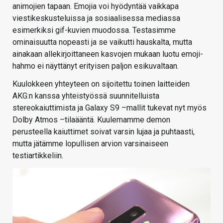
animojien tapaan. Emojia voi hyödyntää vaikkapa
viestikeskusteluissa ja sosiaalisessa mediassa
esimerkiksi gif-kuvien muodossa. Testasimme
ominaisuutta nopeasti ja se vaikutti hauskalta, mutta
ainakaan allekirjoittaneen kasvojen mukaan luotu emoji-
hahmo ei näyttänyt erityisen paljon esikuvaltaan.
Kuulokkeen yhteyteen on sijoitettu toinen laitteiden
AKG:n kanssa yhteistyössä suunnitelluista
stereokaiuttimista ja Galaxy S9 –mallit tukevat nyt myös
Dolby Atmos –tilaääntä. Kuulemamme demon
perusteella kaiuttimet soivat varsin lujaa ja puhtaasti,
mutta jätämme lopullisen arvion varsinaiseen
testiartikkeliin.