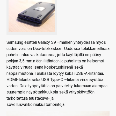
Samsung esitteli Galaxy S9 –mallien yhteydessä myös
uuden version Dex-telakastaan. Uudessa telakkamallissa
puhelin istuu vaakatasossa, jotta käyttäjällä on pääsy
pohjan 3,5 mm:n ääniliitäntään ja puhelinta on helpompi
käyttää virtuaalisena kosketushiirenä sekä
näppäimistönä. Telakasta löytyy kaksi USB-A-liitäntää,
HDMI-liitäntä sekä USB Type-C –liitäntä virransyöttöä
varten. Dex-työpöytätila on päivitetty tukemaan aiempaa
suurempia näyttötarkkuuksia sekä yrityskäyttöön
tarkoitettuja taustakuva- ja
sovellusvalikoimakustomointeja.