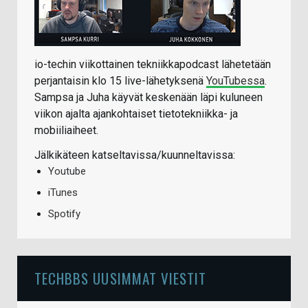
io-techin viikottainen tekniikkapodcast lähetetään
perjantaisin klo 15 live-lähetyksenä
YouTubessa
.
Sampsa ja Juha käyvät keskenään läpi kuluneen
viikon ajalta ajankohtaiset tietotekniikka- ja
mobiiliaiheet.
Jälkikäteen katseltavissa/kuunneltavissa:
Youtube
iTunes
Spotify
TECHBBS UUSIMMAT VIESTIT