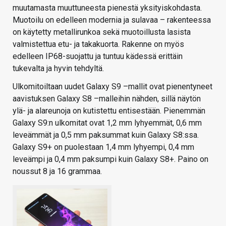
muutamasta muuttuneesta pienestä yksityiskohdasta.
Muotoilu on edelleen modernia ja sulavaa – rakenteessa
on käytetty metallirunkoa sekä muotoillusta lasista
valmistettua etu- ja takakuorta. Rakenne on myös
edelleen IP68-suojattu ja tuntuu kädessä erittäin
tukevalta ja hyvin tehdyltä.
Ulkomitoiltaan uudet Galaxy S9 –mallit ovat pienentyneet
aavistuksen Galaxy S8 –malleihin nähden, sillä näytön
ylä- ja alareunoja on kutistettu entisestään. Pienemmän
Galaxy S9:n ulkomitat ovat 1,2 mm lyhyemmät, 0,6 mm
leveämmät ja 0,5 mm paksummat kuin Galaxy S8:ssa.
Galaxy S9+ on puolestaan 1,4 mm lyhyempi, 0,4 mm
leveämpi ja 0,4 mm paksumpi kuin Galaxy S8+. Paino on
noussut 8 ja 16 grammaa.