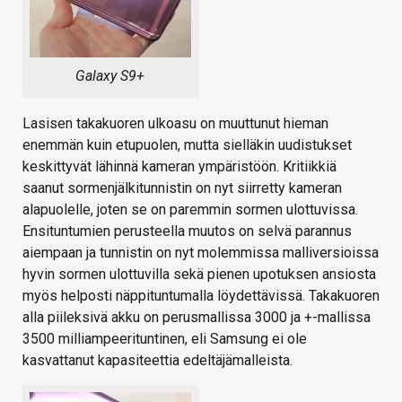
Galaxy S9+
Lasisen takakuoren ulkoasu on muuttunut hieman
enemmän kuin etupuolen, mutta sielläkin uudistukset
keskittyvät lähinnä kameran ympäristöön. Kritiikkiä
saanut sormenjälkitunnistin on nyt siirretty kameran
alapuolelle, joten se on paremmin sormen ulottuvissa.
Ensituntumien perusteella muutos on selvä parannus
aiempaan ja tunnistin on nyt molemmissa malliversioissa
hyvin sormen ulottuvilla sekä pienen upotuksen ansiosta
myös helposti näppituntumalla löydettävissä. Takakuoren
alla piileksivä akku on perusmallissa 3000 ja +-mallissa
3500 milliampeerituntinen, eli Samsung ei ole
kasvattanut kapasiteettia edeltäjämalleista.