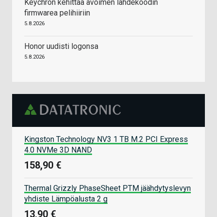
Keychron kehittää avoimen lähdekoodin
firmwarea pelihiiriin
5.8.2026
Honor uudisti logonsa
5.8.2026
Kingston Technology NV3 1 TB M.2 PCI Express
4.0 NVMe 3D NAND
158,90 €
Thermal Grizzly PhaseSheet PTM jäähdytyslevyn
yhdiste Lämpöalusta 2 g
13,90 €