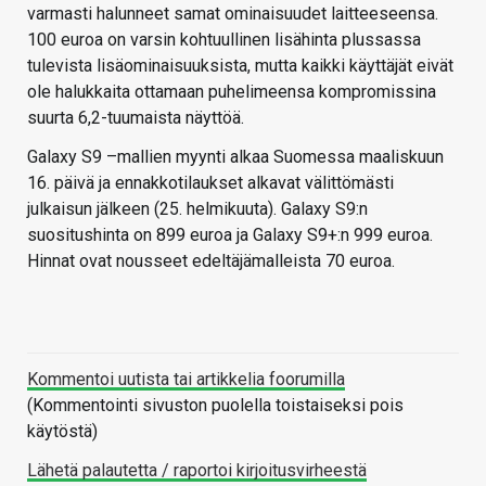
varmasti halunneet samat ominaisuudet laitteeseensa.
100 euroa on varsin kohtuullinen lisähinta plussassa
tulevista lisäominaisuuksista, mutta kaikki käyttäjät eivät
ole halukkaita ottamaan puhelimeensa kompromissina
suurta 6,2-tuumaista näyttöä.
Galaxy S9 –mallien myynti alkaa Suomessa maaliskuun
16. päivä ja ennakkotilaukset alkavat välittömästi
julkaisun jälkeen (25. helmikuuta). Galaxy S9:n
suositushinta on 899 euroa ja Galaxy S9+:n 999 euroa.
Hinnat ovat nousseet edeltäjämalleista 70 euroa.
Kommentoi uutista tai artikkelia foorumilla
(Kommentointi sivuston puolella toistaiseksi pois
käytöstä)
Lähetä palautetta / raportoi kirjoitusvirheestä