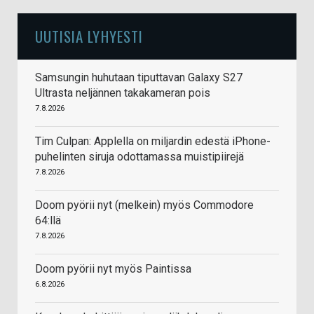
UUTISIA LYHYESTI
Samsungin huhutaan tiputtavan Galaxy S27
Ultrasta neljännen takakameran pois
7.8.2026
Tim Culpan: Applella on miljardin edestä iPhone-
puhelinten siruja odottamassa muistipiirejä
7.8.2026
Doom pyörii nyt (melkein) myös Commodore
64:llä
7.8.2026
Doom pyörii nyt myös Paintissa
6.8.2026