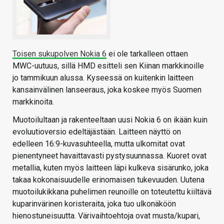
Toisen sukupolven Nokia 6
ei ole tarkalleen ottaen
MWC-uutuus, sillä HMD esitteli sen Kiinan markkinoille
jo tammikuun alussa. Kyseessä on kuitenkin laitteen
kansainvälinen lanseeraus, joka koskee myös Suomen
markkinoita.
Muotoilultaan ja rakenteeltaan uusi Nokia 6 on ikään kuin
evoluutioversio edeltäjästään. Laitteen näyttö on
edelleen 16:9-kuvasuhteella, mutta ulkomitat ovat
pienentyneet havaittavasti pystysuunnassa. Kuoret ovat
metallia, kuten myös laitteen läpi kulkeva sisärunko, joka
takaa kokonaisuudelle erinomaisen tukevuuden. Uutena
muotoilukikkana puhelimen reunoille on toteutettu kiiltävä
kuparinvärinen koristeraita, joka tuo ulkonäköön
hienostuneisuutta. Värivaihtoehtoja ovat musta/kupari,