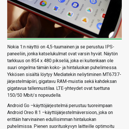
Nokia 1:n näyttö on 4,5-tuumainen ja se perustuu IPS-
paneeliin, jonka katselukulmat ovat varsin hyvät. Näytön
tarkkuus on 854 x 480 pikseliä, joka ei kuitenkaan ole
suuri ongelma tämän koko- ja hintaluokan puhelimessa.
Ykkösen sisältä löytyy Mediatekin neliytiminen MT6737-
järjestelmäpiiri, gigatavu RAM-muistia sekä kahdeksan
gigatavua tallennustilaa. LTE-yhteydet ovat tuettuna
150/50 Mbit/s nopeudella.
Android Go –käyttöjärjestelmä perustuu tuoreimpaan
Android Oreo 8.1 –käyttöjärjestelmäversioon, joka on
erittäin harvinainen edullisimman hintaluokan
puhelimissa. Pienen suorituskyvyn laitteille optimoitu