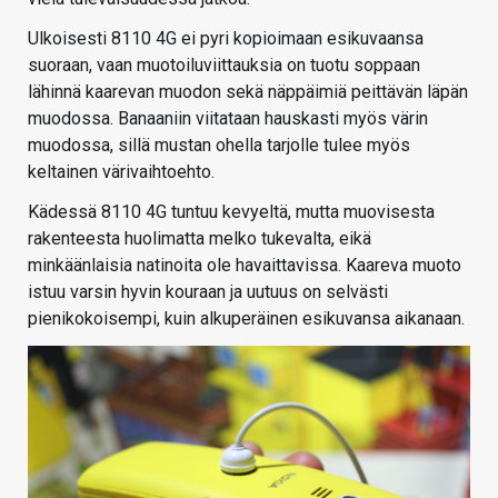
Ulkoisesti 8110 4G ei pyri kopioimaan esikuvaansa
suoraan, vaan muotoiluviittauksia on tuotu soppaan
lähinnä kaarevan muodon sekä näppäimiä peittävän läpän
muodossa. Banaaniin viitataan hauskasti myös värin
muodossa, sillä mustan ohella tarjolle tulee myös
keltainen värivaihtoehto.
Kädessä 8110 4G tuntuu kevyeltä, mutta muovisesta
rakenteesta huolimatta melko tukevalta, eikä
minkäänlaisia natinoita ole havaittavissa. Kaareva muoto
istuu varsin hyvin kouraan ja uutuus on selvästi
pienikokoisempi, kuin alkuperäinen esikuvansa aikanaan.