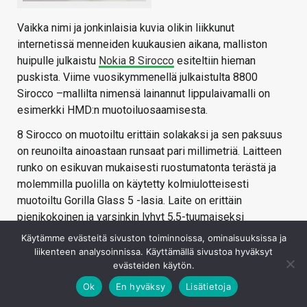
Vaikka nimi ja jonkinlaisia kuvia olikin liikkunut
internetissä menneiden kuukausien aikana, malliston
huipulle julkaistu
Nokia 8 Sirocco
esiteltiin hieman
puskista. Viime vuosikymmenellä julkaistulta 8800
Sirocco –mallilta nimensä lainannut lippulaivamalli on
esimerkki HMD:n muotoiluosaamisesta.
8 Sirocco on muotoiltu erittäin solakaksi ja sen paksuus
on reunoilta ainoastaan runsaat pari millimetriä. Laitteen
runko on esikuvan mukaisesti ruostumatonta terästä ja
molemmilla puolilla on käytetty kolmiulotteisesti
muotoiltu Gorilla Glass 5 -lasia. Laite on erittäin
pienikokoinen ja varsinkin lyhyt 5,5-tuumaiseksi
puhelimeksi.
Käytämme evästeitä sivuston toiminnoissa, ominaisuuksissa ja
liikenteen analysoinnissa. Käyttämällä sivustoa hyväksyt
Laite tuntuu kädessä raskaalta ja laadukkaalta. Myös
evästeiden käytön.
sana ”tiheä” kuvaa Siroccoa varsin hyvin. Puhelimen
Ok
En hyväksy
Lisätietoja
muotoilu kapenee reunoja kohti ja pitkiltä sivuilta laite on