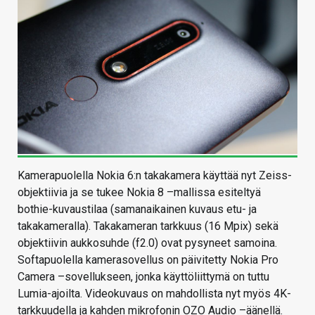
Kamerapuolella Nokia 6:n takakamera käyttää nyt Zeiss-
objektiivia ja se tukee Nokia 8 –mallissa esiteltyä
bothie-kuvaustilaa (samanaikainen kuvaus etu- ja
takakameralla). Takakameran tarkkuus (16 Mpix) sekä
objektiivin aukkosuhde (f2.0) ovat pysyneet samoina.
Softapuolella kamerasovellus on päivitetty Nokia Pro
Camera –sovellukseen, jonka käyttöliittymä on tuttu
Lumia-ajoilta. Videokuvaus on mahdollista nyt myös 4K-
tarkkuudella ja kahden mikrofonin OZO Audio –äänellä.