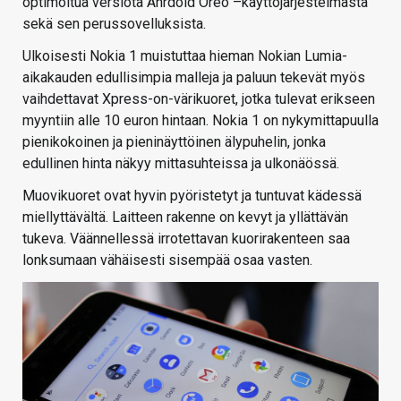
optimoitua versiota Anrdoid Oreo –käyttöjärjestelmästä
sekä sen perussovelluksista.
Ulkoisesti Nokia 1 muistuttaa hieman Nokian Lumia-
aikakauden edullisimpia malleja ja paluun tekevät myös
vaihdettavat Xpress-on-värikuoret, jotka tulevat erikseen
myyntiin alle 10 euron hintaan. Nokia 1 on nykymittapuulla
pienikokoinen ja pieninäyttöinen älypuhelin, jonka
edullinen hinta näkyy mittasuhteissa ja ulkonäössä.
Muovikuoret ovat hyvin pyöristetyt ja tuntuvat kädessä
miellyttävältä. Laitteen rakenne on kevyt ja yllättävän
tukeva. Väännellessä irrotettavan kuorirakenteen saa
lonksumaan vähäisesti sisempää osaa vasten.