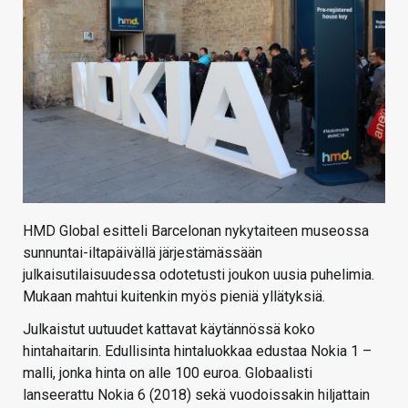
KAUPPA
VAIHDA TEEMA
HAKU
HMD Global esitteli Barcelonan nykytaiteen museossa
sunnuntai-iltapäivällä järjestämässään
julkaisutilaisuudessa odotetusti joukon uusia puhelimia.
Mukaan mahtui kuitenkin myös pieniä yllätyksiä.
Julkaistut uutuudet kattavat käytännössä koko
hintahaitarin. Edullisinta hintaluokkaa edustaa Nokia 1 –
malli, jonka hinta on alle 100 euroa. Globaalisti
lanseerattu Nokia 6 (2018) sekä vuodoissakin hiljattain