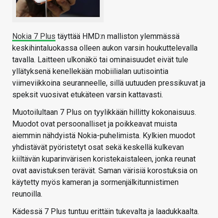
Nokia 7 Plus
täyttää HMD:n malliston ylemmässä
keskihintaluokassa olleen aukon varsin houkuttelevalla
tavalla. Laitteen ulkonäkö tai ominaisuudet eivät tule
yllätyksenä kenellekään mobiilialan uutisointia
viimeviikkoina seuranneelle, sillä uutuuden pressikuvat ja
speksit vuosivat etukäteen varsin kattavasti.
Muotoilultaan 7 Plus on tyylikkään hillitty kokonaisuus.
Muodot ovat persoonalliset ja poikkeavat muista
aiemmin nähdyistä Nokia-puhelimista. Kylkien muodot
yhdistävät pyöristetyt osat sekä keskellä kulkevan
kiiltävän kuparinvärisen koristekaistaleen, jonka reunat
ovat aavistuksen terävät. Saman värisiä korostuksia on
käytetty myös kameran ja sormenjälkitunnistimen
reunoilla.
Kädessä 7 Plus tuntuu erittäin tukevalta ja laadukkaalta.