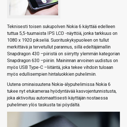
Teknisesti toisen sukupolven Nokia 6 käyttää edelleen
tuttua 5,5-tuumaista IPS LCD -näyttöä, jonka tarkkuus on
1080 x 1920 pikseliä. Suorituskykypuoleen on tullut
merkittävä ja tervetullut parannus, sillä edeltäjämallin
Snapdragon 430 –piiristä on siirrytty ylemmän kategorian
Snapdragon 630 –piiriin. Maininnan arvoinen uudistus on
myös USB Type-C –liitäntä, joka tekee vihdoin tuloaan
myös edullisempien hintaluokkien puhelimiin.
Uutena ominaisuutena Nokia-älypuhelimissa Nokia 6
tukee nyt etukameraa hyödyntävää kasvojentunnistusta,
joka aktivoituu automaattisesti käyttäjän nostaessa
puhelimen ylös taskusta tai pöydältä.