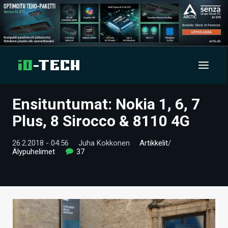
Ensituntumat: Nokia 1, 6, 7
UUTISET
Plus, 8 Sirocco & 8110 4G
ARTIKKELIT
26.2.2018 - 04:56
Juha Kokkonen
Artikkelit
/
Älypuhelimet
37
VIDEOT
TECHBBS
TIETOA
HINTA.FI