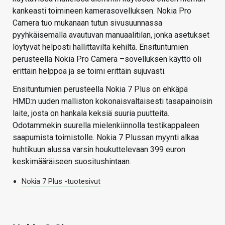
kankeasti toimineen kamerasovelluksen. Nokia Pro
Camera tuo mukanaan tutun sivusuunnassa
pyyhkäisemällä avautuvan manuaalitilan, jonka asetukset
löytyvät helposti hallittavilta kehiltä. Ensituntumien
perusteella Nokia Pro Camera –sovelluksen käyttö oli
erittäin helppoa ja se toimi erittäin sujuvasti.
Ensituntumien perusteella Nokia 7 Plus on ehkäpä
HMD:n uuden malliston kokonaisvaltaisesti tasapainoisin
laite, josta on hankala keksiä suuria puutteita.
Odotammekin suurella mielenkiinnolla testikappaleen
saapumista toimistolle. Nokia 7 Plussan myynti alkaa
huhtikuun alussa varsin houkuttelevaan 399 euron
keskimääräiseen suositushintaan.
Nokia 7 Plus -tuotesivut