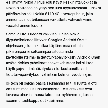
esiintynyt Nokia 7 Plus edustavat keskihintaluokkaa ja
Nokia 8 Sirocco on yrityksen uusi lippulaivamalli. Lisäksi
päivänvalon näki Nokia 8110 4G –peruspuhelin, joka
ammentaa muotoilussaan vaikutteita vahvasti viime
vuosituhannen lopulta.
Samalla HMD tiedotti kaikkien uusien Nokia-
älypuhelimiensa liittyvän Googlen Android One –
ohjelmaan, joka tarkoittaa käytännössä entistä
julkisempaa ja selkeämpää sitoutumista
käyttöjärjestelmä- ja tietoturvapäivityksiin. Android Onen
myötä Nokian puhelimet saavat vähintään kaksi isoa
käyttöjärjestelmäpäivitystä sekä kuukausittaiset
tietoturvapäivitykset vähintään kolmen vuoden ajan.
io-tech oli paikan päällä seuraamassa tilaisuutta ja otti
ensituntumat uutuuspuhelimista. Testiartikkelit ovat
luvassa ainakin osasta laitteista myöhemmin, kunhan
saamme testikappaleet käsiimme.