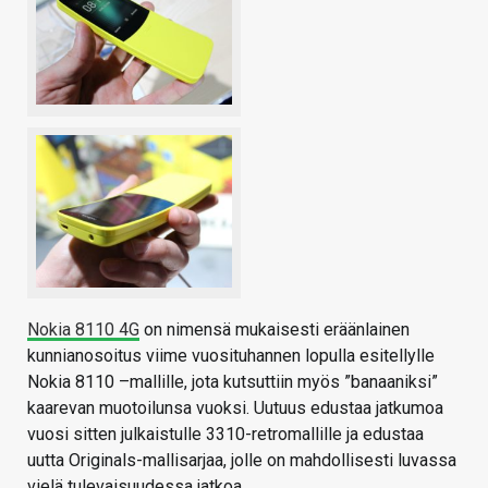
Nokia 8110 4G
on nimensä mukaisesti eräänlainen
kunnianosoitus viime vuosituhannen lopulla esitellylle
Nokia 8110 –mallille, jota kutsuttiin myös ”banaaniksi”
kaarevan muotoilunsa vuoksi. Uutuus edustaa jatkumoa
vuosi sitten julkaistulle 3310-retromallille ja edustaa
uutta Originals-mallisarjaa, jolle on mahdollisesti luvassa
vielä tulevaisuudessa jatkoa.