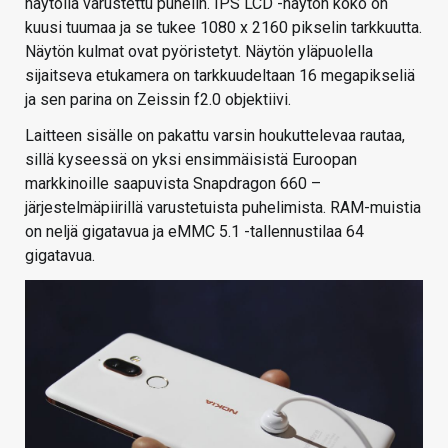
näytöllä varustettu puhelin. IPS LCD -näytön koko on
kuusi tuumaa ja se tukee 1080 x 2160 pikselin tarkkuutta.
Näytön kulmat ovat pyöristetyt. Näytön yläpuolella
sijaitseva etukamera on tarkkuudeltaan 16 megapikseliä
ja sen parina on Zeissin f2.0 objektiivi.
Laitteen sisälle on pakattu varsin houkuttelevaa rautaa,
sillä kyseessä on yksi ensimmäisistä Euroopan
markkinoille saapuvista Snapdragon 660 –
järjestelmäpiirillä varustetuista puhelimista. RAM-muistia
on neljä gigatavua ja eMMC 5.1 -tallennustilaa 64
gigatavua.