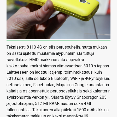
Teknisesti 8110 4G on siis peruspuhelin, mutta mukaan
on saatu ujutettu muutamia älypuhelimista tuttuja
sovelluksia. HMD markkinoi sitä sopivaksi
kakkospuhelimeksi hieman viimevuotisen 3310:n tapaan.
Laitteeseen on ladattu laajempi toimintokattaus, kuin
3310:ssä, sillä se tukee Bluetooth, WiFi- ja 4G-yhteyksiä,
nettiselaimen, Facebookin, Mapsin ja Google assistantin
kaltaisia esiasennettuja perussovelluksia sekä kalenterin
synkronointia verkon yli. Sisältä löytyy Snapdragon 205 –
järjestelmäpiiri, 512 Mt RAM-muistia sekä 4 Gt
tallennustilaa. Takakuoren alla piileksii 1500 mAh akku ja
takakameran tarkkuus on kaksi megapikseliä.