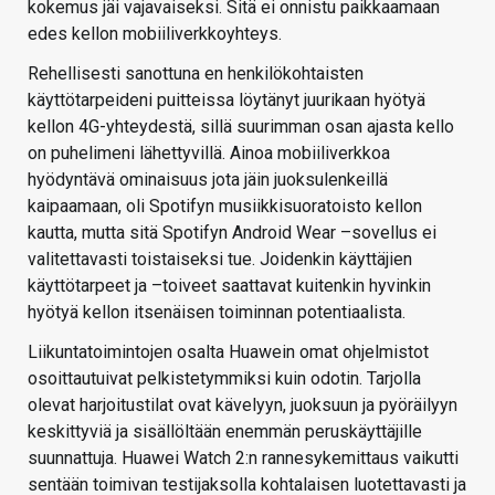
kokemus jäi vajavaiseksi. Sitä ei onnistu paikkaamaan
edes kellon mobiiliverkkoyhteys.
Rehellisesti sanottuna en henkilökohtaisten
käyttötarpeideni puitteissa löytänyt juurikaan hyötyä
kellon 4G-yhteydestä, sillä suurimman osan ajasta kello
on puhelimeni lähettyvillä. Ainoa mobiiliverkkoa
hyödyntävä ominaisuus jota jäin juoksulenkeillä
kaipaamaan, oli Spotifyn musiikkisuoratoisto kellon
kautta, mutta sitä Spotifyn Android Wear –sovellus ei
valitettavasti toistaiseksi tue. Joidenkin käyttäjien
käyttötarpeet ja –toiveet saattavat kuitenkin hyvinkin
hyötyä kellon itsenäisen toiminnan potentiaalista.
Liikuntatoimintojen osalta Huawein omat ohjelmistot
osoittautuivat pelkistetymmiksi kuin odotin. Tarjolla
olevat harjoitustilat ovat kävelyyn, juoksuun ja pyöräilyyn
keskittyviä ja sisällöltään enemmän peruskäyttäjille
suunnattuja. Huawei Watch 2:n rannesykemittaus vaikutti
sentään toimivan testijaksolla kohtalaisen luotettavasti ja