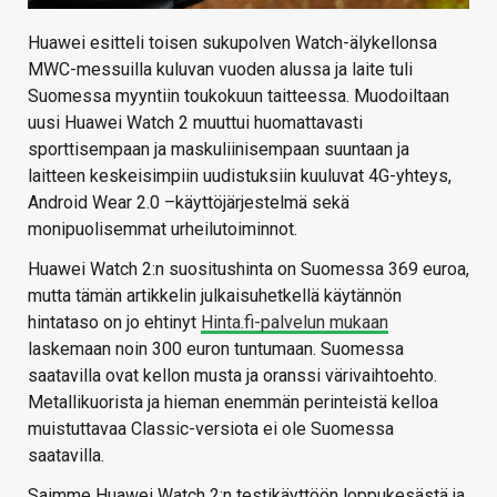
Huawei esitteli toisen sukupolven Watch-älykellonsa
MWC-messuilla kuluvan vuoden alussa ja laite tuli
Suomessa myyntiin toukokuun taitteessa. Muodoiltaan
uusi Huawei Watch 2 muuttui huomattavasti
sporttisempaan ja maskuliinisempaan suuntaan ja
laitteen keskeisimpiin uudistuksiin kuuluvat 4G-yhteys,
Android Wear 2.0 –käyttöjärjestelmä sekä
monipuolisemmat urheilutoiminnot.
Huawei Watch 2:n suositushinta on Suomessa 369 euroa,
mutta tämän artikkelin julkaisuhetkellä käytännön
hintataso on jo ehtinyt
Hinta.fi-palvelun mukaan
laskemaan noin 300 euron tuntumaan. Suomessa
saatavilla ovat kellon musta ja oranssi värivaihtoehto.
Metallikuorista ja hieman enemmän perinteistä kelloa
muistuttavaa Classic-versiota ei ole Suomessa
saatavilla.
Saimme Huawei Watch 2:n testikäyttöön loppukesästä ja