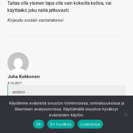
Taitaa olla yleinen tapa olla vain kokeilla kelloa, vai
käyttääkö joku näitä jatkuvasti.
Kirjaudu sisään vastataksesi
Juha Kokkonen
3.10.2017
antero
Taitaa olla yleinen tapa olla vain kokeilla kelloa, vai
Käytämme evästeitä sivuston toiminnoissa, ominaisuuksissa ja
käyttääkö joku näitä jatkuvasti.
liikenteen analysoinnissa. Käyttämällä sivustoa hyväksyt
evästeiden käytön.
Ps. ei kuvia valkoisista esineistä valkoisella
Ok
En hyväksy
Lisätietoja
taustalla.