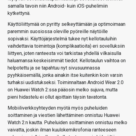
samalla tavoin niin Android- kuin iOS-puhelimiin
kytkettynä.
Käyttöliittymää on pyritty selkeyttämään ja optimoimaan
paremmin suosiossa oleville pyöreille näytöille
sopivaksi. Käyttöjärjestelmä tukee nyt kellotauluihin
vaihdettavia toimintoja (komplikaatioita) eri sovelluksiin
liittyen, joten ranteesta voi tarkistaa yhdellä vilkaisulla
haluamansa keskeisimmät tiedot. Kellotaulun vaihtoa on
helpotettu ja se tapahtuu nyt sivusuunnassa
pyyhkäisemällä, jonka ainakin itse kuitenkin koin varsin
turhaksi uudistukseksi. Toiminnaltaan Android Wear 2.0
on Huawei Watch 2:ssa pääosin melko sujuva, mutta
pieni hidastelu ei ollut ajoittain täysin tavatonta.
Mobiiliverkkoyhteyden myötä myös puheluiden
soittaminen ja viestien lähettäminen onnistuu Huawei
Watch 2:n kautta. Puheluiden soittaminen onnistuu melko
vaivatta, joskin ilman kuulokemikrofonia ranteeseen