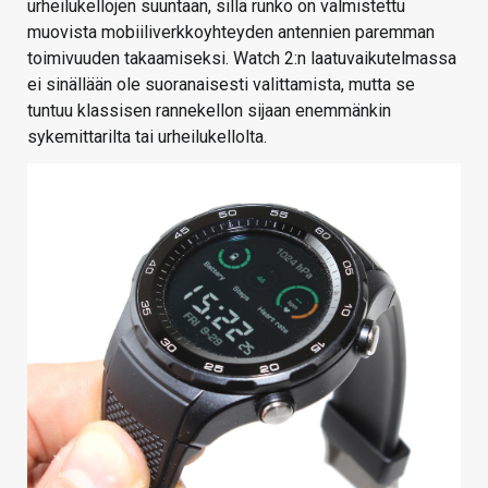
urheilukellojen suuntaan, sillä runko on valmistettu
muovista mobiiliverkkoyhteyden antennien paremman
toimivuuden takaamiseksi. Watch 2:n laatuvaikutelmassa
ei sinällään ole suoranaisesti valittamista, mutta se
tuntuu klassisen rannekellon sijaan enemmänkin
sykemittarilta tai urheilukellolta.