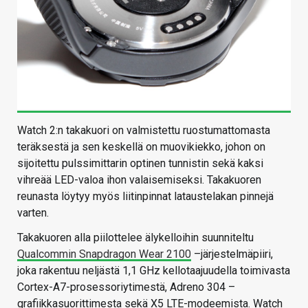
Watch 2:n takakuori on valmistettu ruostumattomasta
teräksestä ja sen keskellä on muovikiekko, johon on
sijoitettu pulssimittarin optinen tunnistin sekä kaksi
vihreää LED-valoa ihon valaisemiseksi. Takakuoren
reunasta löytyy myös liitinpinnat lataustelakan pinnejä
varten.
Takakuoren alla piilottelee älykelloihin suunniteltu
Qualcommin Snapdragon Wear 2100
–järjestelmäpiiri,
joka rakentuu neljästä 1,1 GHz kellotaajuudella toimivasta
Cortex-A7-prosessoriytimestä, Adreno 304 –
grafiikkasuorittimesta sekä X5 LTE-modeemista. Watch