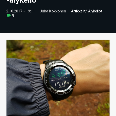
ARTIKKELIT
2.10.2017 - 19:11
Juha Kokkonen
Artikkelit
/
Älykellot
9
VIDEOT
TECHBBS
TIETOA
HINTA.FI
KAUPPA
VAIHDA TEEMA
HAKU