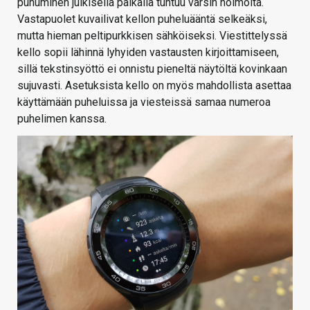
puhuminen julkisella paikalla tuntuu varsin hölmöltä.
Vastapuolet kuvailivat kellon puheluääntä selkeäksi,
mutta hieman peltipurkkisen sähköiseksi. Viestittelyssä
kello sopii lähinnä lyhyiden vastausten kirjoittamiseen,
sillä tekstinsyöttö ei onnistu pieneltä näytöltä kovinkaan
sujuvasti. Asetuksista kello on myös mahdollista asettaa
käyttämään puheluissa ja viesteissä samaa numeroa
puhelimen kanssa.