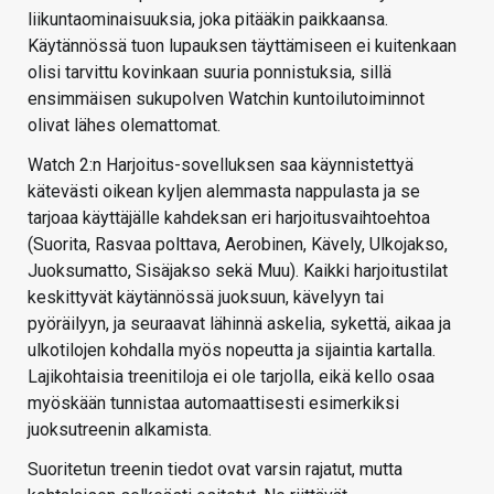
liikuntaominaisuuksia, joka pitääkin paikkaansa.
Käytännössä tuon lupauksen täyttämiseen ei kuitenkaan
olisi tarvittu kovinkaan suuria ponnistuksia, sillä
ensimmäisen sukupolven Watchin kuntoilutoiminnot
olivat lähes olemattomat.
Watch 2:n Harjoitus-sovelluksen saa käynnistettyä
kätevästi oikean kyljen alemmasta nappulasta ja se
tarjoaa käyttäjälle kahdeksan eri harjoitusvaihtoehtoa
(Suorita, Rasvaa polttava, Aerobinen, Kävely, Ulkojakso,
Juoksumatto, Sisäjakso sekä Muu). Kaikki harjoitustilat
keskittyvät käytännössä juoksuun, kävelyyn tai
pyöräilyyn, ja seuraavat lähinnä askelia, sykettä, aikaa ja
ulkotilojen kohdalla myös nopeutta ja sijaintia kartalla.
Lajikohtaisia treenitiloja ei ole tarjolla, eikä kello osaa
myöskään tunnistaa automaattisesti esimerkiksi
juoksutreenin alkamista.
Suoritetun treenin tiedot ovat varsin rajatut, mutta