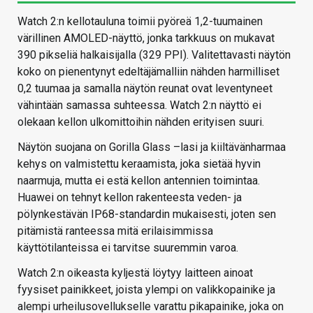
Watch 2:n kellotauluna toimii pyöreä 1,2-tuumainen
värillinen AMOLED-näyttö, jonka tarkkuus on mukavat
390 pikseliä halkaisijalla (329 PPI). Valitettavasti näytön
koko on pienentynyt edeltäjämalliin nähden harmilliset
0,2 tuumaa ja samalla näytön reunat ovat leventyneet
vähintään samassa suhteessa. Watch 2:n näyttö ei
olekaan kellon ulkomittoihin nähden erityisen suuri.
Näytön suojana on Gorilla Glass –lasi ja kiiltävänharmaa
kehys on valmistettu keraamista, joka sietää hyvin
naarmuja, mutta ei estä kellon antennien toimintaa.
Huawei on tehnyt kellon rakenteesta veden- ja
pölynkestävän IP68-standardin mukaisesti, joten sen
pitämistä ranteessa mitä erilaisimmissa
käyttötilanteissa ei tarvitse suuremmin varoa.
Watch 2:n oikeasta kyljestä löytyy laitteen ainoat
fyysiset painikkeet, joista ylempi on valikkopainike ja
alempi urheilusovellukselle varattu pikapainike, joka on