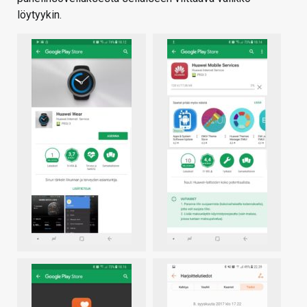
löytyykin.