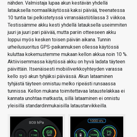
nähden. Valmistaja lupaa akun kestävän yhdellä
latauksella normaalikäytössä kaksi päivää, treenatessa
10 tuntia tai pelkistetyssä virransäästötilassa 3 viikkoa.
Testissämme akku kesti yhdellä latauksella useimmiten
juuri ja juuri pari päivää, mutta pariin otteeseen akku
loppui myös kesken toisen päivän aikana. Tunnin
urheilusuoritus GPS-paikannuksen ollessa käytössä
kuluttaa kokemustemme mukaan kellon akkua noin 10 %.
Aktiivisemmassa käytössä akku on hyvä ladata täyteen
päivittäin. Itsenäisesti mobiiliverkkoyhteyden varassa
kello syö akun tyhjäksi päivässä. Akun lataaminen
tyhjästä täyteen onnistuu melko ripeästi runsaassa
tunnissa. Kellon mukana toimitettavaa lataustelakkaa ei
kannata unohtaa matkasta, sillä lataaminen ei onnistu
yleisillä standardinmukaisilla lataustarvikkeilla.