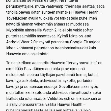
kohtalaisen selkeästi esitetyt. Ne riittävät
peruskäyttäjälle, mutta vaativampi treenaaja saattaa jäädä
tarjolla olevan datan suhteen kylmäksi. Huawei Health –
sovelluksen avulla tuloksia voi tarkastella puhelimen
näytöltä hieman vähemmän ahtaassa muodossa.
Myöskään uimareille Watch 2:lla ei ole vakiosoftan
puitteissa mitään annettavaa. Kylmä fakta on, että
Android Wear 2.0:n myötä parannettu Google Fit tarjoaa
lähes vastaavat perustason treeniominaisuudet kuin
Huawein oma ohjelmisto.
Toinen kelloon asennettu Huawein ”terveyssovellus” on
nimeltään Päivittäinen seuranta ja se nimensä
mukaisesti seuraa käyttäjän päivittäisiä toimia, kuten
käveltyjä askeleita, aktiivisuutta, sykettä, portaiden
kävelyä ja seisomaan nousuja. Sovelluksen saa myös
muistuttamaan asetetusta aktiivisuustavoitteesta sekä
liiallisesta istumisesta. Valitettavasti ominaisuuksiin ei
sisälly unenseurantaa, vaikka Huawei Health –
puhelinsovelluksesta sellaiseen viittaava valikko