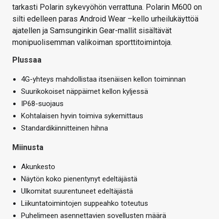
tarkasti Polarin sykevyöhön verrattuna. Polarin M600 on
silti edelleen paras Android Wear –kello urheilukäyttöä
ajatellen ja Samsunginkin Gear-mallit sisältävät
monipuolisemman valikoiman sporttitoimintoja.
Plussaa
4G-yhteys mahdollistaa itsenäisen kellon toiminnan
Suurikokoiset näppäimet kellon kyljessä
IP68-suojaus
Kohtalaisen hyvin toimiva sykemittaus
Standardikiinnitteinen hihna
Miinusta
Akunkesto
Näytön koko pienentynyt edeltäjästä
Ulkomitat suurentuneet edeltäjästä
Liikuntatoimintojen suppeahko toteutus
Puhelimeen asennettavien sovellusten määrä