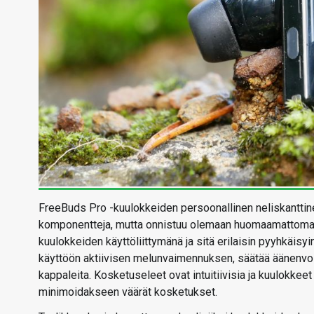
FreeBuds Pro -kuulokkeiden persoonallinen neliskanttinen
komponentteja, mutta onnistuu olemaan huomaamattoman t
kuulokkeiden käyttöliittymänä ja sitä erilaisin pyyhkäisyi
käyttöön aktiivisen melunvaimennuksen, säätää äänenvoim
kappaleita. Kosketuseleet ovat intuitiivisia ja kuulokkeet
minimoidakseen väärät kosketukset.