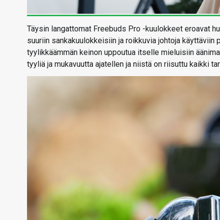
Täysin langattomat Freebuds Pro -kuulokkeet eroavat h
suuriin sankakuulokkeisiin ja roikkuvia johtoja käyttävi
tyylikkäämmän keinon uppoutua itselle mieluisiin äänim
tyyliä ja mukavuutta ajatellen ja niistä on riisuttu kaikki 