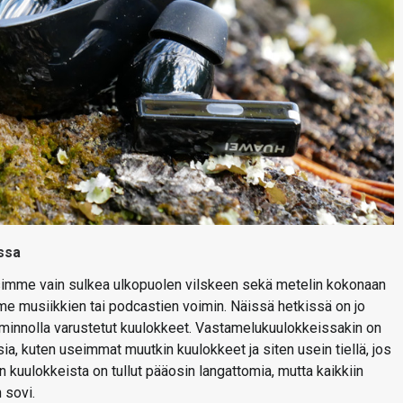
ssa
luaisimme vain sulkea ulkopuolen vilskeen sekä metelin kokonaan
e musiikkien tai podcastien voimin. Näissä hetkissä on jo
iminnolla varustetut kuulokkeet. Vastamelukuulokkeissakin on
sia, kuten useimmat muutkin kuulokkeet ja siten usein tiellä, jos
kuulokkeista on tullut pääosin langattomia, mutta kaikkiin
 sovi.