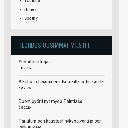
Youtube
iTunes
Spotify
TECHBBS UUSIMMAT VIESTIT
Suosittele kirjaa
6.8.2026
Alkoholin tilaaminen ulkomailta netin kautta
6.8.2026
Doom pyörii nyt myös Paintissa
6.8.2026
Pariutumisen haasteet nykypäivänä ja sen
vaikutukset