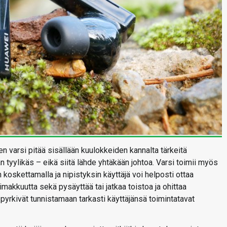
 varsi pitää sisällään kuulokkeiden kannalta tärkeitä
yylikäs – eikä siitä lähde yhtäkään johtoa. Varsi toimii myös
n koskettamalla ja nipistyksin käyttäjä voi helposti ottaa
akkuutta sekä pysäyttää tai jatkaa toistoa ja ohittaa
 pyrkivät tunnistamaan tarkasti käyttäjänsä toimintatavat