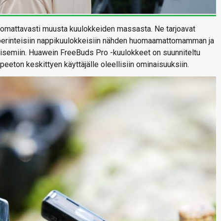
uomattavasti muusta kuulokkeiden massasta. Ne tarjoavat
in perinteisiin nappikuulokkeisiin nähden huomaamattomamman ja
aisemiin. Huawein FreeBuds Pro -kuulokkeet on suunniteltu
tarpeeton keskittyen käyttäjälle oleellisiin ominaisuuksiin.