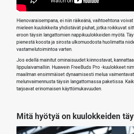
Hienovaraisempana, ei niin räikeänä, vaihtoehtona voivat
mieleen kuulokkeita yhdistävät piuhat, jotka roikkuvat sit
eroon täysin langattomien nappikuulokkeiden myötä. Tä
pienestä koosta ja sirosta ulkomuodosta huolimatta niide
vastamelutoimintoa varten.
Jos edellä mainitut ominaisuudet kiinnostavat, kannatta
lippulaivamalliin. Huawein FreeBuds Pro -kuulokkeet nimi
maailman ensimmäiset dynaamisesti melua vaimentavat n
melunvaimennusta täysin langattomassa paketissa. Kaiken
tarjoavat erinomaisen käyttömukavuuden.
Mitä hyötyä on kuulokkeiden tä