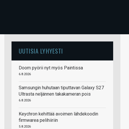
UUTISIA LYHYESTI
Doom pyörii nyt myös Paintissa
6.8.2026
Samsungin huhutaan tiputtavan Galaxy S27
Ultrasta neljännen takakameran pois
6.8.2026
Keychron kehittää avoimen lähdekoodin
firmwarea pelihiiriin
5.8.2026