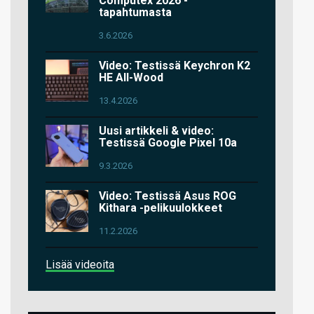
Computex 2026 -
tapahtumasta
3.6.2026
Video: Testissä Keychron K2
HE All-Wood
13.4.2026
Uusi artikkeli & video:
Testissä Google Pixel 10a
9.3.2026
Video: Testissä Asus ROG
Kithara -pelikuulokkeet
11.2.2026
Lisää videoita