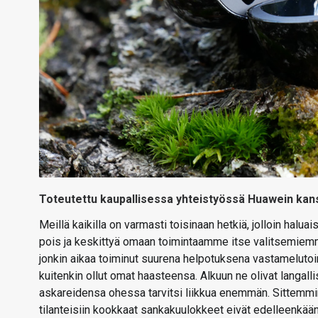
Toteutettu kaupallisessa yhteistyössä Huawein kan
Meillä kaikilla on varmasti toisinaan hetkiä, jolloin ha
pois ja keskittyä omaan toimintaamme itse valitsemiemm
jonkin aikaa toiminut suurena helpotuksena vastameluto
kuitenkin ollut omat haasteensa. Alkuun ne olivat langalli
askareidensa ohessa tarvitsi liikkua enemmän. Sittemmin 
tilanteisiin kookkaat sankakuulokkeet eivät edelleenkään