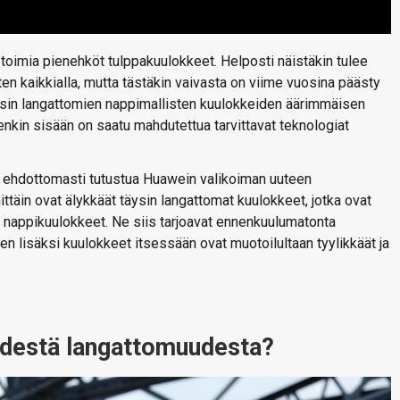
 toimia pienehköt tulppakuulokkeet. Helposti näistäkin tulee
ten kaikkialla, mutta tästäkin vaivasta on viime vuosina päästy
ysin langattomien nappimallisten kuulokkeiden äärimmäisen
nkin sisään on saatu mahdutettua tarvittavat teknologiat
a ehdottomasti tutustua Huawein valikoiman uuteen
ttäin ovat älykkäät täysin langattomat kuulokkeet, jotka ovat
appikuulokkeet. Ne siis tarjoavat ennenkuulumatonta
 lisäksi kuulokkeet itsessään ovat muotoilultaan tyylikkäät ja
ydestä langattomuudesta?