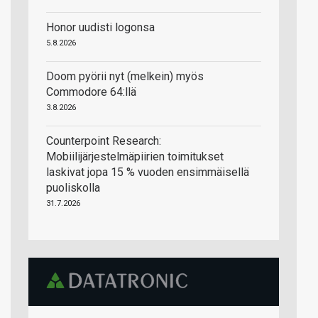
Honor uudisti logonsa
5.8.2026
Doom pyörii nyt (melkein) myös
Commodore 64:llä
3.8.2026
Counterpoint Research:
Mobiilijärjestelmäpiirien toimitukset
laskivat jopa 15 % vuoden ensimmäisellä
puoliskolla
31.7.2026