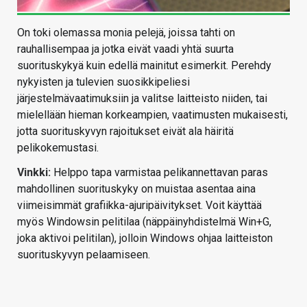
On toki olemassa monia pelejä, joissa tahti on
rauhallisempaa ja jotka eivät vaadi yhtä suurta
suorituskykyä kuin edellä mainitut esimerkit. Perehdy
nykyisten ja tulevien suosikkipeliesi
järjestelmävaatimuksiin ja valitse laitteisto niiden, tai
mielellään hieman korkeampien, vaatimusten mukaisesti,
jotta suorituskyvyn rajoitukset eivät ala häiritä
pelikokemustasi.
Vinkki:
Helppo tapa varmistaa pelikannettavan paras
mahdollinen suorituskyky on muistaa asentaa aina
viimeisimmät grafiikka-ajuripäivitykset. Voit käyttää
myös Windowsin pelitilaa (näppäinyhdistelmä Win+G,
joka aktivoi pelitilan), jolloin Windows ohjaa laitteiston
suorituskyvyn pelaamiseen.