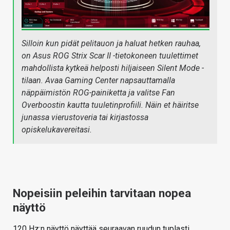
Silloin kun pidät pelitauon ja haluat hetken rauhaa,
on Asus ROG Strix Scar II -tietokoneen tuulettimet
mahdollista kytkeä helposti hiljaiseen Silent Mode -
tilaan. Avaa Gaming Center napsauttamalla
näppäimistön ROG-painiketta ja valitse Fan
Overboostin kautta tuuletinprofiili. Näin et häiritse
junassa vierustoveria tai kirjastossa
opiskelukavereitasi.
Nopeisiin peleihin tarvitaan nopea
näyttö
120 Hz:n näyttö näyttää seuraavan ruudun tuplasti