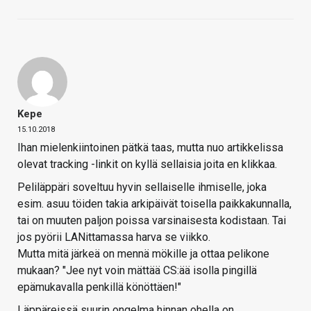
Kepe
15.10.2018
Ihan mielenkiintoinen pätkä taas, mutta nuo artikkelissa
olevat tracking -linkit on kyllä sellaisia joita en klikkaa.
Peliläppäri soveltuu hyvin sellaiselle ihmiselle, joka
esim. asuu töiden takia arkipäivät toisella paikkakunnalla,
tai on muuten paljon poissa varsinaisesta kodistaan. Tai
jos pyörii LANittamassa harva se viikko.
Mutta mitä järkeä on mennä mökille ja ottaa pelikone
mukaan? "Jee nyt voin mättää CS:ää isolla pingillä
epämukavalla penkillä könöttäen!"
Läppäreissä suurin ongelma hinnan ohella on