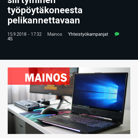
ARTIKKELIT
työpöytäkoneesta
pelikannettavaan
VIDEOT
TECHBBS
15.9.2018 - 17:32
Mainos
Yhteistyökampanjat
45
TIETOA
HINTA.FI
KAUPPA
VAIHDA TEEMA
HAKU