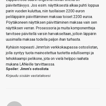
päivitettävyys. Jos esim. näyttiksestä alkaa puhti loppua
parin vuoden kuluttua, niin tuollaisen 2200 euron
peliläppärin päivittäminen maksaa toiset 2200 euroa.
Pöytäkoneen näyttiksen päivittäminen maksaa vain sen
näyttiksen verran. Prosessoria ja muita komponentteja
tarvitsee päivitellä varsin harvakseltaan, jolloin läppärin
uusimalla maksaa todella paljon ihan turhasta.
Kyhäsin nopeasti Jimm'sin verkkokaupassa ostoslistan,
jolla syntyy tuota mainostettua tuotetta edullisempi ja
tehokkaampi pelikone, jota on vielä helppo raahata
mukana LANeille tarvittaessa.
Spoiler: Jimm’s ostoslista
Kirjaudu sisään vastataksesi