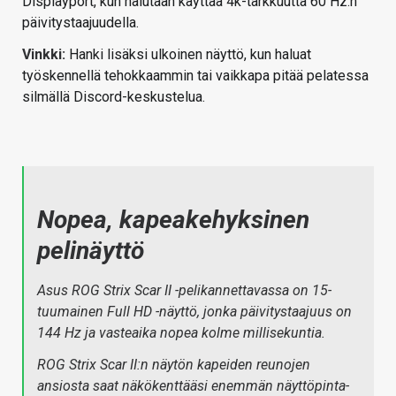
Displayport, kun halutaan käyttää 4k-tarkkuutta 60 Hz:n
päivitystaajuudella.
Vinkki:
Hanki lisäksi ulkoinen näyttö, kun haluat
työskennellä tehokkaammin tai vaikkapa pitää pelatessa
silmällä Discord-keskustelua.
Nopea, kapeakehyksinen
pelinäyttö
Asus ROG Strix Scar II -pelikannettavassa on 15-
tuumainen Full HD -näyttö, jonka päivitystaajuus on
144 Hz ja vasteaika nopea kolme millisekuntia.
ROG Strix Scar II:n näytön kapeiden reunojen
ansiosta saat näkökenttääsi enemmän näyttöpinta-