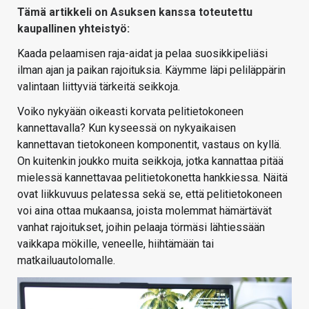
Tämä artikkeli on Asuksen kanssa toteutettu
kaupallinen yhteistyö:
Kaada pelaamisen raja-aidat ja pelaa suosikkipeliäsi
ilman ajan ja paikan rajoituksia. Käymme läpi peliläppärin
valintaan liittyviä tärkeitä seikkoja.
Voiko nykyään oikeasti korvata pelitietokoneen
kannettavalla? Kun kyseessä on nykyaikaisen
kannettavan tietokoneen komponentit, vastaus on kyllä.
On kuitenkin joukko muita seikkoja, jotka kannattaa pitää
mielessä kannettavaa pelitietokonetta hankkiessa. Näitä
ovat liikkuvuus pelatessa sekä se, että pelitietokoneen
voi aina ottaa mukaansa, joista molemmat hämärtävät
vanhat rajoitukset, joihin pelaaja törmäsi lähtiessään
vaikkapa mökille, veneelle, hiihtämään tai
matkailuautolomalle.