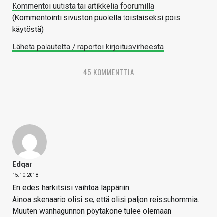
Kommentoi uutista tai artikkelia foorumilla
(Kommentointi sivuston puolella toistaiseksi pois
käytöstä)
Lähetä palautetta / raportoi kirjoitusvirheestä
45 KOMMENTTIA
Edqar
15.10.2018
En edes harkitsisi vaihtoa läppäriin.
Ainoa skenaario olisi se, että olisi paljon reissuhommia.
Muuten wanhagunnon pöytäkone tulee olemaan