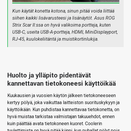
Kun käytät konetta kotona, sinun pitää voida liittää
siihen kaikki lisävarusteesi ja lisänäytöt. Asus ROG
Strix Scar II:ssa on hyvä valikoima portteja, kuten
USB-C, useita USB-A-portteja, HDMI, MiniDisplayport,
RJ-45, kuulokeliitäntä ja muistikortinlukija.
Huolto ja ylläpito pidentävät
kannettavan tietokoneesi käyttöikää
Kuukausien ja vuosien käytön jälkeen tietokoneeseen
kertyy pölyä, joka vaikuttaa laitteiston suorituskykyyn ja
käyttöikään. Kun puhdistaa kannettavaa tietokonetta, on
hyvä muistaa tarkistaa valmistajan takuuehdot, ennen
kuin päättää avata tietokoneen kuoret. Coolerin
tuulettimista on hyvä pitää kiinni, kun puhallat pölyt pois