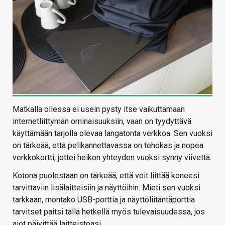
Matkalla ollessa ei usein pysty itse vaikuttamaan
internetliittymän ominaisuuksiin, vaan on tyydyttävä
käyttämään tarjolla olevaa langatonta verkkoa. Sen vuoksi
on tärkeää, että pelikannettavassa on tehokas ja nopea
verkkokortti, jottei heikon yhteyden vuoksi synny viivettä.
Kotona puolestaan on tärkeää, että voit liittää koneesi
tarvittaviin lisälaitteisiin ja näyttöihin. Mieti sen vuoksi
tarkkaan, montako USB-porttia ja näyttöliitäntäporttia
tarvitset paitsi tällä hetkellä myös tulevaisuudessa, jos
aiot päivittää laitteistoasi.