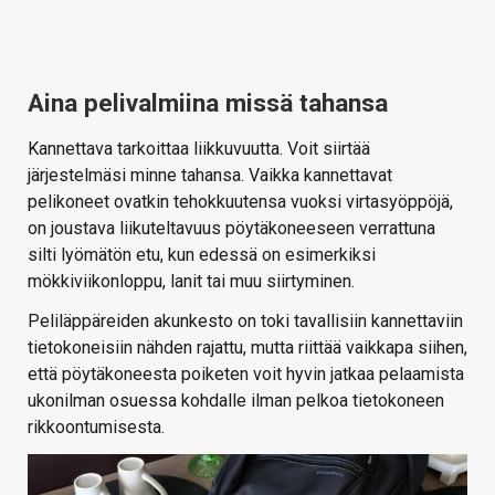
Aina pelivalmiina missä tahansa
Kannettava tarkoittaa liikkuvuutta. Voit siirtää
järjestelmäsi minne tahansa. Vaikka kannettavat
pelikoneet ovatkin tehokkuutensa vuoksi virtasyöppöjä,
on joustava liikuteltavuus pöytäkoneeseen verrattuna
silti lyömätön etu, kun edessä on esimerkiksi
mökkiviikonloppu, lanit tai muu siirtyminen.
Peliläppäreiden akunkesto on toki tavallisiin kannettaviin
tietokoneisiin nähden rajattu, mutta riittää vaikkapa siihen,
että pöytäkoneesta poiketen voit hyvin jatkaa pelaamista
ukonilman osuessa kohdalle ilman pelkoa tietokoneen
rikkoontumisesta.