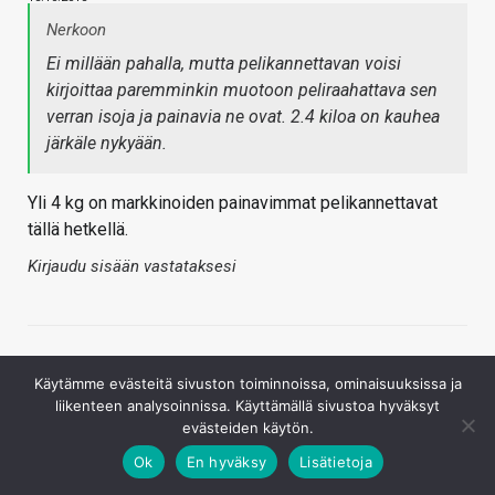
Nerkoon
Ei millään pahalla, mutta pelikannettavan voisi
kirjoittaa paremminkin muotoon peliraahattava sen
verran isoja ja painavia ne ovat. 2.4 kiloa on kauhea
järkäle nykyään.
Yli 4 kg on markkinoiden painavimmat pelikannettavat
tällä hetkellä.
Kirjaudu sisään vastataksesi
Käytämme evästeitä sivuston toiminnoissa, ominaisuuksissa ja
liikenteen analysoinnissa. Käyttämällä sivustoa hyväksyt
evästeiden käytön.
Ok
En hyväksy
Lisätietoja
Kepe