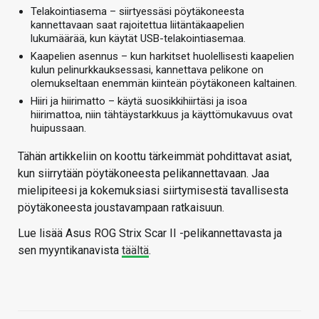
Telakointiasema – siirtyessäsi pöytäkoneesta
kannettavaan saat rajoitettua liitäntäkaapelien
lukumäärää, kun käytät USB-telakointiasemaa.
Kaapelien asennus – kun harkitset huolellisesti kaapelien
kulun pelinurkkauksessasi, kannettava pelikone on
olemukseltaan enemmän kiinteän pöytäkoneen kaltainen.
Hiiri ja hiirimatto – käytä suosikkihiirtäsi ja isoa
hiirimattoa, niin tähtäystarkkuus ja käyttömukavuus ovat
huipussaan.
Tähän artikkeliin on koottu tärkeimmät pohdittavat asiat,
kun siirrytään pöytäkoneesta pelikannettavaan. Jaa
mielipiteesi ja kokemuksiasi siirtymisestä tavallisesta
pöytäkoneesta joustavampaan ratkaisuun.
Lue lisää Asus ROG Strix Scar II -pelikannettavasta ja
sen myyntikanavista
täältä
.