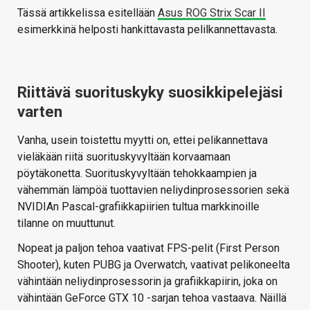
Tässä artikkelissa esitellään
Asus ROG Strix Scar II
esimerkkinä helposti hankittavasta pelilkannettavasta.
Riittävä suorituskyky suosikkipelejäsi
varten
Vanha, usein toistettu myytti on, ettei pelikannettava
vieläkään riitä suorituskyvyltään korvaamaan
pöytäkonetta. Suorituskyvyltään tehokkaampien ja
vähemmän lämpöä tuottavien neliydinprosessorien sekä
NVIDIAn Pascal-grafiikkapiirien tultua markkinoille
tilanne on muuttunut.
Nopeat ja paljon tehoa vaativat FPS-pelit (First Person
Shooter), kuten PUBG ja Overwatch, vaativat pelikoneelta
vähintään neliydinprosessorin ja grafiikkapiirin, joka on
vähintään GeForce GTX 10 -sarjan tehoa vastaava. Näillä