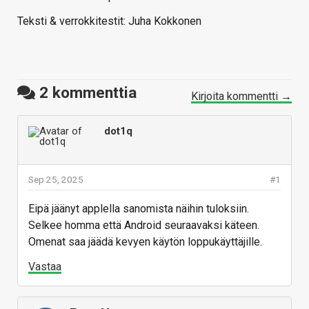
Teksti & verrokkitestit: Juha Kokkonen
2
kommenttia
Kirjoita kommentti →
dot1q
Sep 25, 2025
#1
Eipä jäänyt applella sanomista näihin tuloksiin.
Selkee homma että Android seuraavaksi käteen.
Omenat saa jäädä kevyen käytön loppukäyttäjille.
Vastaa