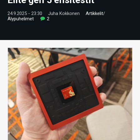
ARTIKKELIT
24.9.2025 - 23:30
Juha Kokkonen
Artikkelit
/
Älypuhelimet
2
VIDEOT
TECHBBS
TIETOA
HINTA.FI
KAUPPA
VAIHDA TEEMA
HAKU