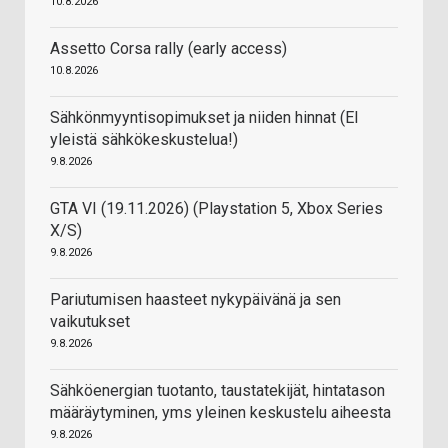
10.8.2026
Assetto Corsa rally (early access)
10.8.2026
Sähkönmyyntisopimukset ja niiden hinnat (EI
yleistä sähkökeskustelua!)
9.8.2026
GTA VI (19.11.2026) (Playstation 5, Xbox Series
X/S)
9.8.2026
Pariutumisen haasteet nykypäivänä ja sen
vaikutukset
9.8.2026
Sähköenergian tuotanto, taustatekijät, hintatason
määräytyminen, yms yleinen keskustelu aiheesta
9.8.2026