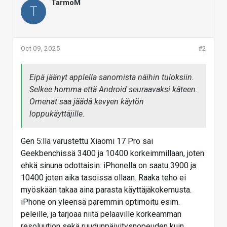
TarmoM
T
Oct 09, 2025
#2
Eipä jäänyt applella sanomista näihin tuloksiin.
Selkee homma että Android seuraavaksi käteen.
Omenat saa jäädä kevyen käytön
loppukäyttäjille.
Gen 5:llä varustettu Xiaomi 17 Pro sai
Geekbenchissä 3400 ja 10400 korkeimmillaan, joten
ehkä sinuna odottaisin. iPhonella on saatu 3900 ja
10400 joten aika tasoissa ollaan. Raaka teho ei
myöskään takaa aina parasta käyttäjäkokemusta.
iPhone on yleensä paremmin optimoitu esim.
peleille, ja tarjoaa niitä pelaaville korkeamman
resoluution sekä ruudunpäivitysnopeuden kuin