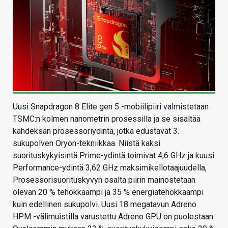
Uusi Snapdragon 8 Elite gen 5 -mobiilipiiri valmistetaan
TSMC:n kolmen nanometrin prosessilla ja se sisältää
kahdeksan prosessoriydintä, jotka edustavat 3.
sukupolven Oryon-tekniikkaa. Niistä kaksi
suorituskykyisintä Prime-ydintä toimivat 4,6 GHz ja kuusi
Performance-ydintä 3,62 GHz maksimikellotaajuudella,
Prosessorisuorituskyvyn osalta piirin mainostetaan
olevan 20 % tehokkaampi ja 35 % energiatehokkaampi
kuin edellinen sukupolvi. Uusi 18 megatavun Adreno
HPM -välimuistilla varustettu Adreno GPU on puolestaan