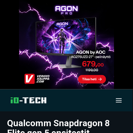
Qualcomm Snapdragon 8
UUTISET
Elite gen 5 ensitestit