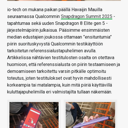
io-tech on mukana paikan päällä Havaijin Mauilla
seuraamassa Qualcommin
Snapdragon Summit 2025
-
tapahtumaa sekä uuden Snapdragon 8 Elite gen 5 -
järjestelmäpiirin julkaisua. Pääsimme ensimmäisten
median edustajien joukossa ottamaan ”ensituntumia”
piirin suorituskyvystä Qualcommin testikäyttöön
tarkoitetun referenssialustapuhelimen avulla.
Artikkelissa nähtävien testitulosten osalta on otettava
huomioon, että referenssialusta on piirin testaamiseen ja
demoamiseen tarkoitettu varsin pitkälle optimoitu
toteutus, joten testitulokset ovat hyvin mahdollisesti
korkeampia tai matalampia, kuin mitä piiriä käyttävillä
kuluttajapuhelimilla eri valmistajilta tullaan näkemään.