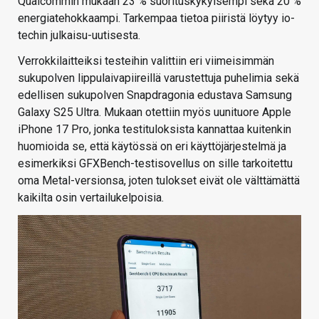
Qualcommin mukaan 23 % suorituskykyisempi sekä 20 %
energiatehokkaampi. Tarkempaa tietoa piiristä löytyy io-
techin julkaisu-uutisesta.
Verrokkilaitteiksi testeihin valittiin eri viimeisimmän
sukupolven lippulaivapiireillä varustettuja puhelimia sekä
edellisen sukupolven Snapdragonia edustava Samsung
Galaxy S25 Ultra. Mukaan otettiin myös uunituore Apple
iPhone 17 Pro, jonka testituloksista kannattaa kuitenkin
huomioida se, että käytössä on eri käyttöjärjestelmä ja
esimerkiksi GFXBench-testisovellus on sille tarkoitettu
oma Metal-versionsa, joten tulokset eivät ole välttämättä
kaikilta osin vertailukelpoisia.