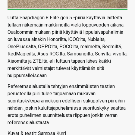
Uutta Snapdragon 8 Elite gen 5 -piiriä käyttäviä laitteita
tullaan näkemään markkinoilla vielä loppuvuoden aikana.
Qualcommin mukaan piiriä käyttäviä lippulaivapuhelimia
on luvassa ainakin Honorilta, iQOO:lta, Nubialta,
OnePlussalta, OPPO:lta, POCO:lta, realmelta, Redmiltä,
RedMagicilta, Asus ROG:lta, Samsungilta, Sonylta, vivolta,
Xiaomilta ja ZTE:ltä, eli tuttuun tapaan lähes kaikki
merkittävät valmistajat tulevat käyttämään sitä
huippumalleissaan.
Referernssialustalla tehtyjen ensimmäisten testien
perusteella piiri tulee tarjoamaan mukavan
suorituskykyparannuksen edellisen sukupolven piireihin
nähden, joskin kuluttajapuhelimissa suorituskyky saattaa
erota puhelimen suunnittelusta riippuen jonkin verran
referenssialustasta.
Kuvat & testit: Sampsa Kurri