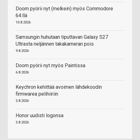
Doom pyörii nyt (melkein) myös Commodore
64:llä
10.8.2026
Samsungin huhutaan tiputtavan Galaxy S27
Ultrasta neljännen takakameran pois
9.8.2026
Doom pyörii nyt myös Paintissa
6.8.2026
Keychron kehittää avoimen lähdekoodin
firmwarea pelihiiriin
5.8.2026
Honor uudisti logonsa
5.8.2026