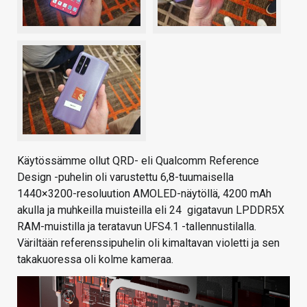
Käytössämme ollut QRD- eli Qualcomm Reference
Design -puhelin oli varustettu 6,8-tuumaisella
1440×3200-resoluution AMOLED-näytöllä, 4200 mAh
akulla ja muhkeilla muisteilla eli 24 gigatavun LPDDR5X
RAM-muistilla ja teratavun UFS4.1 -tallennustilalla.
Väriltään referenssipuhelin oli kimaltavan violetti ja sen
takakuoressa oli kolme kameraa.