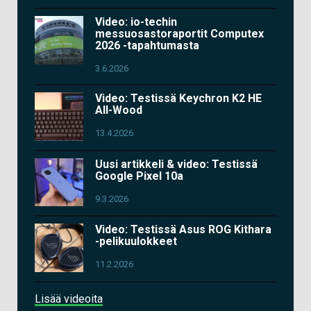
Video: io-techin
messuosastoraportit Computex
2026 -tapahtumasta
3.6.2026
Video: Testissä Keychron K2 HE
All-Wood
13.4.2026
Uusi artikkeli & video: Testissä
Google Pixel 10a
9.3.2026
Video: Testissä Asus ROG Kithara
-pelikuulokkeet
11.2.2026
Lisää videoita