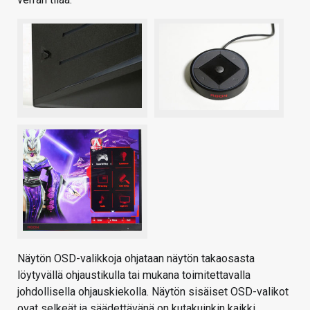
Näytön OSD-valikkoja ohjataan näytön takaosasta
löytyvällä ohjaustikulla tai mukana toimitettavalla
johdollisella ohjauskiekolla. Näytön sisäiset OSD-valikot
ovat selkeät ja säädettävänä on kutakuinkin kaikki