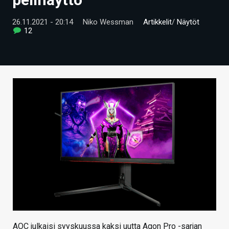
ARTIKKELIT
26.11.2021 - 20:14
Niko Wessman
Artikkelit
/
Näytöt
12
VIDEOT
TECHBBS
TIETOA
HINTA.FI
KAUPPA
VAIHDA TEEMA
HAKU
AOC julkaisi syyskuussa kaksi uutta Agon Pro -sarjan