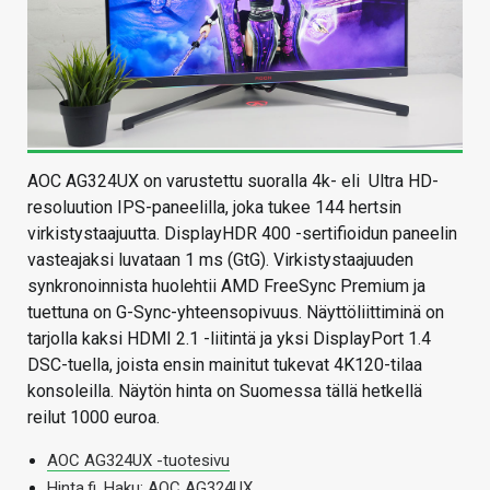
AOC AG324UX on varustettu suoralla 4k- eli Ultra HD-
resoluution IPS-paneelilla, joka tukee 144 hertsin
virkistystaajuutta. DisplayHDR 400 -sertifioidun paneelin
vasteajaksi luvataan 1 ms (GtG). Virkistystaajuuden
synkronoinnista huolehtii AMD FreeSync Premium ja
tuettuna on G-Sync-yhteensopivuus. Näyttöliittiminä on
tarjolla kaksi HDMI 2.1 -liitintä ja yksi DisplayPort 1.4
DSC-tuella, joista ensin mainitut tukevat 4K120-tilaa
konsoleilla. Näytön hinta on Suomessa tällä hetkellä
reilut 1000 euroa.
AOC AG324UX -tuotesivu
Hinta.fi, Haku: AOC AG324UX