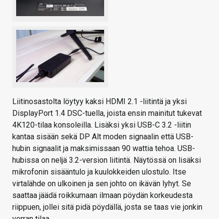
Liitinosastolta löytyy kaksi HDMI 2.1 -liitintä ja yksi
DisplayPort 1.4 DSC-tuella, joista ensin mainitut tukevat
4K120-tilaa konsoleilla. Lisäksi yksi USB-C 3.2 -liitin
kantaa sisään sekä DP Alt moden signaalin että USB-
hubin signaalit ja maksimissaan 90 wattia tehoa. USB-
hubissa on neljä 3.2-version liitintä. Näytössä on lisäksi
mikrofonin sisääntulo ja kuulokkeiden ulostulo. Itse
virtalähde on ulkoinen ja sen johto on ikävän lyhyt. Se
saattaa jäädä roikkumaan ilmaan pöydän korkeudesta
riippuen, jollei sitä pidä pöydällä, josta se taas vie jonkin
verran tilaa.