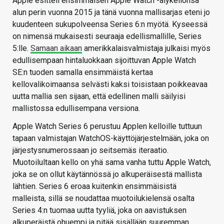
Apple esitteli ensimmäisen Apple Watch -älykellonsa
alun perin vuonna 2015 ja tänä vuonna mallisarjas eteni jo
kuudenteen sukupolveensa Series 6:n myötä. Kyseessä
on nimensä mukaisesti seuraaja edellismallille, Series
5:lle.
Samaan aikaan
amerikkalaisvalmistaja julkaisi myös
edullisempaan hintaluokkaan sijoittuvan Apple Watch
SE:n tuoden samalla ensimmäistä kertaa
kellovalikoimaansa selvästi kaksi toisistaan poikkeavaa
uutta mallia sen sijaan, että edellinen malli säilyisi
mallistossa edullisempana versiona.
Apple Watch Series 6 perustuu Applen kelloille tuttuun
tapaan valmistajan WatchOS-käyttöjärjestelmään, joka on
järjestysnumerossaan jo seitsemäs iteraatio.
Muotoilultaan kello on yhä sama vanha tuttu Apple Watch,
joka se on ollut käytännössä jo alkuperäisestä mallista
lähtien. Series 6 eroaa kuitenkin ensimmäisistä
malleista, sillä se noudattaa muotoilukielensä osalta
Series 4:n tuomaa uutta tyyliä, joka on aavistuksen
alkuperäistä ohuempi ja pitää sisällään suuremman