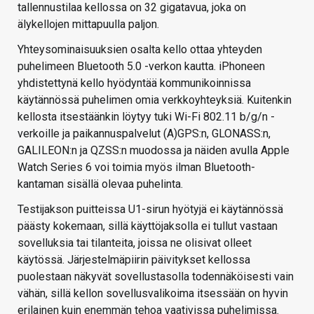
tallennustilaa kellossa on 32 gigatavua, joka on
älykellojen mittapuulla paljon.
Yhteysominaisuuksien osalta kello ottaa yhteyden
puhelimeen Bluetooth 5.0 -verkon kautta. iPhoneen
yhdistettynä kello hyödyntää kommunikoinnissa
käytännössä puhelimen omia verkkoyhteyksiä. Kuitenkin
kellosta itsestäänkin löytyy tuki Wi-Fi 802.11 b/g/n -
verkoille ja paikannuspalvelut (A)GPS:n, GLONASS:n,
GALILEON:n ja QZSS:n muodossa ja näiden avulla Apple
Watch Series 6 voi toimia myös ilman Bluetooth-
kantaman sisällä olevaa puhelinta.
Testijakson puitteissa U1-sirun hyötyjä ei käytännössä
päästy kokemaan, sillä käyttöjaksolla ei tullut vastaan
sovelluksia tai tilanteita, joissa ne olisivat olleet
käytössä. Järjestelmäpiirin päivitykset kellossa
puolestaan näkyvät sovellustasolla todennäköisesti vain
vähän, sillä kellon sovellusvalikoima itsessään on hyvin
erilainen kuin enemmän tehoa vaativissa puhelimissa.