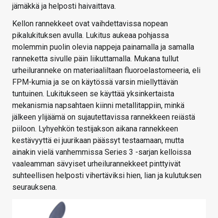
jämäkkä ja helposti haivaittava.
Kellon rannekkeet ovat vaihdettavissa nopean
pikalukituksen avulla. Lukitus aukeaa pohjassa
molemmin puolin olevia nappeja painamalla ja samalla
ranneketta sivulle päin liikuttamalla. Mukana tullut
urheiluranneke on materiaaliltaan fluoroelastomeeria, eli
FPM-kumia ja se on käytössä varsin miellyttävän
tuntuinen. Lukitukseen se käyttää yksinkertaista
mekanismia napsahtaen kiinni metallitappiin, minkä
jälkeen ylijäämä on sujautettavissa rannekkeen reiästä
piiloon. Lyhyehkön testijakson aikana rannekkeen
kestävyyttä ei juurikaan päässyt testaamaan, mutta
ainakin vielä vanhemmissa Series 3 -sarjan kelloissa
vaaleamman sävyiset urheilurannekkeet pinttyivät
suhteellisen helposti vihertäviksi hien, lian ja kulutuksen
seurauksena.