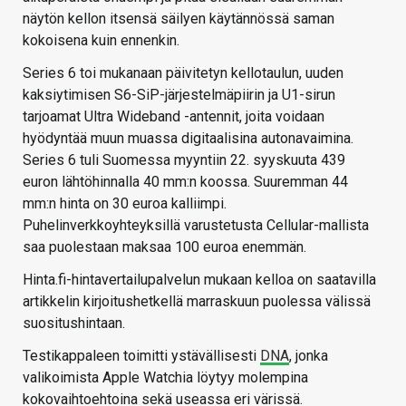
näytön kellon itsensä säilyen käytännössä saman
kokoisena kuin ennenkin.
Series 6 toi mukanaan päivitetyn kellotaulun, uuden
kaksiytimisen S6-SiP-järjestelmäpiirin ja U1-sirun
tarjoamat Ultra Wideband -antennit, joita voidaan
hyödyntää muun muassa digitaalisina autonavaimina.
Series 6 tuli Suomessa myyntiin 22. syyskuuta 439
euron lähtöhinnalla 40 mm:n koossa. Suuremman 44
mm:n hinta on 30 euroa kalliimpi.
Puhelinverkkoyhteyksillä varustetusta Cellular-mallista
saa puolestaan maksaa 100 euroa enemmän.
Hinta.fi-hintavertailupalvelun mukaan kelloa on saatavilla
artikkelin kirjoitushetkellä marraskuun puolessa välissä
suositushintaan.
Testikappaleen toimitti ystävällisesti
DNA
, jonka
valikoimista Apple Watchia löytyy molempina
kokovaihtoehtoina sekä useassa eri värissä.