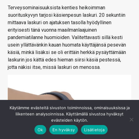
Terveysominaisuuksista kenties heikoimman
suorituskyvyn tarjosi käsienpesun laskuri. 20 sekuntiin
mittaava laskuri on ajatuksen tasolla hyödyllinen
erityisesti tänä vuonna maailmanlaajuinen
pandemiatilanne huomioiden. Valitettavasti sillä kesti
usein yllättävänkin kauan huomata käyttäjänsä pesevän
käsiä, minkä lisäksi se oli erittäin herkkä pysäyttämään
laskurin jos kättä edes hieman siirsi käsiä pestessä,
jotta näkisi itse, missä laskuri on menossa.
Käytämme evästeitä sivuston toiminnoissa, ominaisuuksissa ja
liikenteen analysoinnissa. Käyttämällä sivustoa hyväksyt
evästeiden käytön.
Ok
En hyväksy
Lisätietoja