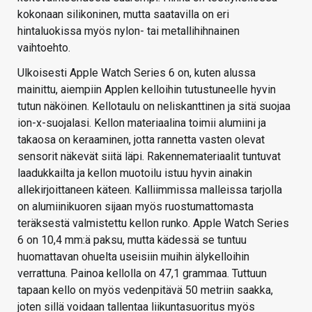
kokonaan silikoninen, mutta saatavilla on eri
hintaluokissa myös nylon- tai metallihihnainen
vaihtoehto.
Ulkoisesti Apple Watch Series 6 on, kuten alussa
mainittu, aiempiin Applen kelloihin tutustuneelle hyvin
tutun näköinen. Kellotaulu on neliskanttinen ja sitä suojaa
ion-x-suojalasi. Kellon materiaalina toimii alumiini ja
takaosa on keraaminen, jotta rannetta vasten olevat
sensorit näkevät siitä läpi. Rakennemateriaalit tuntuvat
laadukkailta ja kellon muotoilu istuu hyvin ainakin
allekirjoittaneen käteen. Kalliimmissa malleissa tarjolla
on alumiinikuoren sijaan myös ruostumattomasta
teräksestä valmistettu kellon runko. Apple Watch Series
6 on 10,4 mm:ä paksu, mutta kädessä se tuntuu
huomattavan ohuelta useisiin muihin älykelloihin
verrattuna. Painoa kellolla on 47,1 grammaa. Tuttuun
tapaan kello on myös vedenpitävä 50 metriin saakka,
joten sillä voidaan tallentaa liikuntasuoritus myös