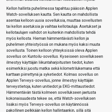
Kellon hallinta puhelimessa tapahtuu pääosin Applen
Watch-sovelluksen kautta. Sen kautta on mahdollista
asentaa kelloon uusia sovelluksia, muuttaa sovellusten
tai kellon asetuksia ja vaihtaa kellotauluja. Asetukset ja
kellotaulujen vaihdot on kuitenkin mahdollista tehdä
myös kellosta. Hieman hämmentävästi kellon ja
puhelimen yhteistyössä on mukana myös kaksi muuta
sovellusta. Toinen kelloon yhteyksissä oleva Applen
sovellus on Kuntoilu-sovellus. Kyseiseen sovellukseen
ilmestyy käyttäjän liikuntaharjoitusten tiedot, kuten
esimerkiksi juostu matka sekä kilometrilukemana että
karttaan piirrettynä ja syketiedot. Kolmas sovellus on
Applen Terveys-sovellus, jonne ilmestyy käyttäjän
terveystietoja, kuten unitiedot ja EKG-mittaustiedot.
Hämmentävän tästä kolmeen sovellukseen jaetusta
kokonaisuudesta tekee se, että Watch-sovelluksen
lisäksi myös Terveys-sovellus on käytännössä
pakollinen pelkkään kellon hallintaankin, sillä sitä