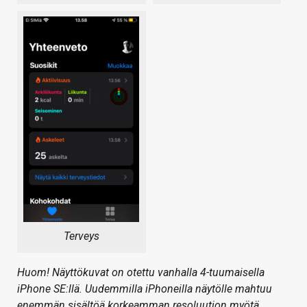
Terveys
Huom! Näyttökuvat on otettu vanhalla 4-tuumaisella
iPhone SE:llä. Uudemmilla iPhoneilla näytölle mahtuu
enemmän sisältöä korkeamman resoluution myötä.