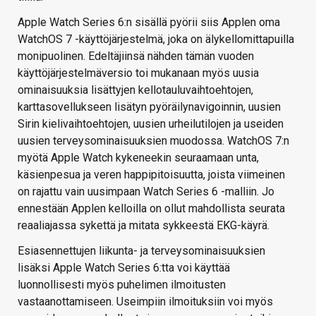
Apple Watch Series 6:n sisällä pyörii siis Applen oma
WatchOS 7 -käyttöjärjestelmä, joka on älykellomittapuilla
monipuolinen. Edeltäjiinsä nähden tämän vuoden
käyttöjärjestelmäversio toi mukanaan myös uusia
ominaisuuksia lisättyjen kellotauluvaihtoehtojen,
karttasovellukseen lisätyn pyöräilynavigoinnin, uusien
Sirin kielivaihtoehtojen, uusien urheilutilojen ja useiden
uusien terveysominaisuuksien muodossa. WatchOS 7:n
myötä Apple Watch kykeneekin seuraamaan unta,
käsienpesua ja veren happipitoisuutta, joista viimeinen
on rajattu vain uusimpaan Watch Series 6 -malliin. Jo
ennestään Applen kelloilla on ollut mahdollista seurata
reaaliajassa sykettä ja mitata sykkeestä EKG-käyrä.
Esiasennettujen liikunta- ja terveysominaisuuksien
lisäksi Apple Watch Series 6:tta voi käyttää
luonnollisesti myös puhelimen ilmoitusten
vastaanottamiseen. Useimpiin ilmoituksiin voi myös