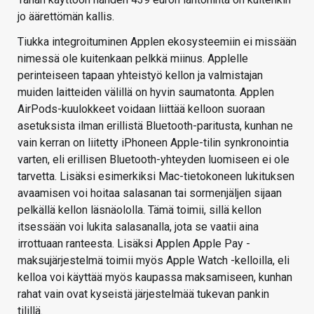
jo äärettömän kallis.
Tiukka integroituminen Applen ekosysteemiin ei missään
nimessä ole kuitenkaan pelkkä miinus. Applelle
perinteiseen tapaan yhteistyö kellon ja valmistajan
muiden laitteiden välillä on hyvin saumatonta. Applen
AirPods-kuulokkeet voidaan liittää kelloon suoraan
asetuksista ilman erillistä Bluetooth-paritusta, kunhan ne
vain kerran on liitetty iPhoneen Apple-tilin synkronointia
varten, eli erillisen Bluetooth-yhteyden luomiseen ei ole
tarvetta. Lisäksi esimerkiksi Mac-tietokoneen lukituksen
avaamisen voi hoitaa salasanan tai sormenjäljen sijaan
pelkällä kellon läsnäololla. Tämä toimii, sillä kellon
itsessään voi lukita salasanalla, jota se vaatii aina
irrottuaan ranteesta. Lisäksi Applen Apple Pay -
maksujärjestelmä toimii myös Apple Watch -kelloilla, eli
kelloa voi käyttää myös kaupassa maksamiseen, kunhan
rahat vain ovat kyseistä järjestelmää tukevan pankin
tilillä.