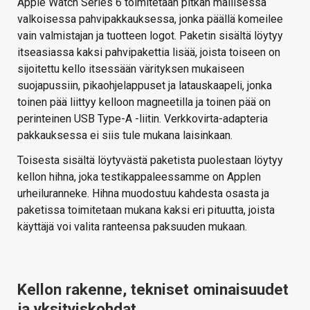
Apple Watch Series 6 toimitetaan pitkän mallisessa
valkoisessa pahvipakkauksessa, jonka päällä komeilee
vain valmistajan ja tuotteen logot. Paketin sisältä löytyy
itseasiassa kaksi pahvipakettia lisää, joista toiseen on
sijoitettu kello itsessään värityksen mukaiseen
suojapussiin, pikaohjelappuset ja latauskaapeli, jonka
toinen pää liittyy kelloon magneetilla ja toinen pää on
perinteinen USB Type-A -liitin. Verkkovirta-adapteria
pakkauksessa ei siis tule mukana laisinkaan.
Toisesta sisältä löytyvästä paketista puolestaan löytyy
kellon hihna, joka testikappaleessamme on Applen
urheiluranneke. Hihna muodostuu kahdesta osasta ja
paketissa toimitetaan mukana kaksi eri pituutta, joista
käyttäjä voi valita ranteensa paksuuden mukaan.
Kellon rakenne, tekniset ominaisuudet
ja yksityiskohdat