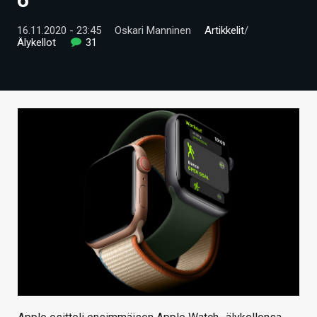
ARTIKKELIT
16.11.2020 - 23:45
Oskari Manninen
Artikkelit
/
Älykellot
31
VIDEOT
TECHBBS
TIETOA
HINTA.FI
KAUPPA
VAIHDA TEEMA
HAKU