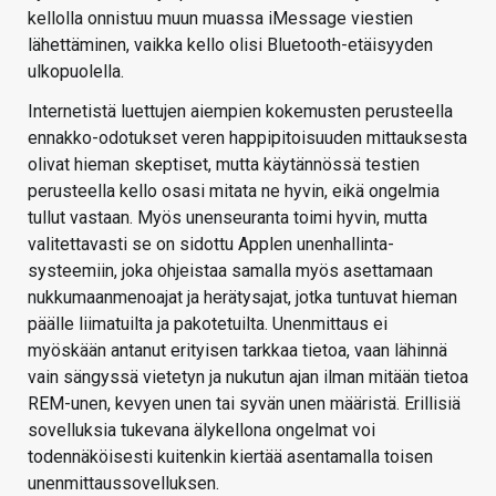
kellolla onnistuu muun muassa iMessage viestien
lähettäminen, vaikka kello olisi Bluetooth-etäisyyden
ulkopuolella.
Internetistä luettujen aiempien kokemusten perusteella
ennakko-odotukset veren happipitoisuuden mittauksesta
olivat hieman skeptiset, mutta käytännössä testien
perusteella kello osasi mitata ne hyvin, eikä ongelmia
tullut vastaan. Myös unenseuranta toimi hyvin, mutta
valitettavasti se on sidottu Applen unenhallinta-
systeemiin, joka ohjeistaa samalla myös asettamaan
nukkumaanmenoajat ja herätysajat, jotka tuntuvat hieman
päälle liimatuilta ja pakotetuilta. Unenmittaus ei
myöskään antanut erityisen tarkkaa tietoa, vaan lähinnä
vain sängyssä vietetyn ja nukutun ajan ilman mitään tietoa
REM-unen, kevyen unen tai syvän unen määristä. Erillisiä
sovelluksia tukevana älykellona ongelmat voi
todennäköisesti kuitenkin kiertää asentamalla toisen
unenmittaussovelluksen.