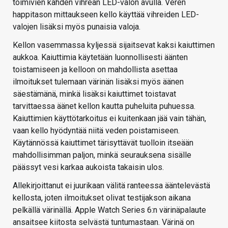
toimivien kahden vihreän LED-valon avulla. Veren
happitason mittaukseen kello käyttää vihreiden LED-
valojen lisäksi myös punaisia valoja.
Kellon vasemmassa kyljessä sijaitsevat kaksi kaiuttimen
aukkoa. Kaiuttimia käytetään luonnollisesti äänten
toistamiseen ja kelloon on mahdollista asettaa
ilmoitukset tulemaan värinän lisäksi myös äänen
säestämänä, minkä lisäksi kaiuttimet toistavat
tarvittaessa äänet kellon kautta puheluita puhuessa.
Kaiuttimien käyttötarkoitus ei kuitenkaan jää vain tähän,
vaan kello hyödyntää niitä veden poistamiseen.
Käytännössä kaiuttimet tärisyttävät tuolloin itseään
mahdollisimman paljon, minkä seurauksena sisälle
päässyt vesi karkaa aukoista takaisin ulos.
Allekirjoittanut ei juurikaan välitä ranteessa ääntelevästä
kellosta, joten ilmoitukset olivat testijakson aikana
pelkällä värinällä. Apple Watch Series 6:n värinäpalaute
ansaitsee kiitosta selvästä tuntumastaan. Värinä on