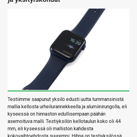
Testiimme saapunut yksilö edusti uutta tummansinistä
mallia kellosta urheilurannekkeella ja alumiinirungolla, eli
kyseessä on hinnaston edullisempaan päähän
asemoituva malli. Testiyksilön kellotaulun koko oli 44
mm, eli kyseessä oli malliston kahdesta
kokovaihtoehdosta suurempi. Hihna on testiyksilössä