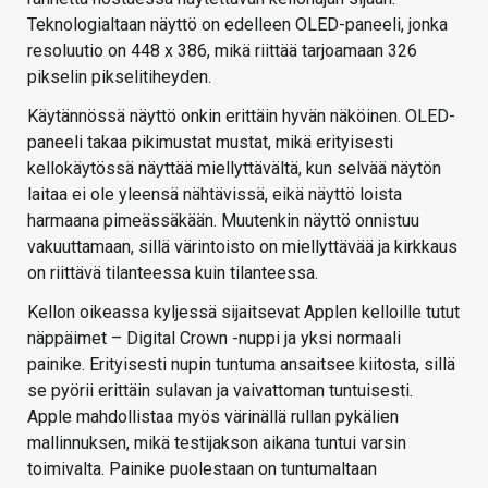
Teknologialtaan näyttö on edelleen OLED-paneeli, jonka
resoluutio on 448 x 386, mikä riittää tarjoamaan 326
pikselin pikselitiheyden.
Käytännössä näyttö onkin erittäin hyvän näköinen. OLED-
paneeli takaa pikimustat mustat, mikä erityisesti
kellokäytössä näyttää miellyttävältä, kun selvää näytön
laitaa ei ole yleensä nähtävissä, eikä näyttö loista
harmaana pimeässäkään. Muutenkin näyttö onnistuu
vakuuttamaan, sillä värintoisto on miellyttävää ja kirkkaus
on riittävä tilanteessa kuin tilanteessa.
Kellon oikeassa kyljessä sijaitsevat Applen kelloille tutut
näppäimet – Digital Crown -nuppi ja yksi normaali
painike. Erityisesti nupin tuntuma ansaitsee kiitosta, sillä
se pyörii erittäin sulavan ja vaivattoman tuntuisesti.
Apple mahdollistaa myös värinällä rullan pykälien
mallinnuksen, mikä testijakson aikana tuntui varsin
toimivalta. Painike puolestaan on tuntumaltaan