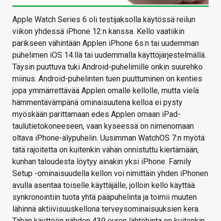
Apple Watch Series 6 oli testijaksolla käytössä reilun
viikon yhdessä iPhone 12:n kanssa. Kello vaatiikin
parikseen vähintään Applen iPhone 6s:n tai uudemman
puhelimen iOS 14:llä tai uudemmalla käyttöjärjestelmällä.
Täysin puuttuva tuki Android-puhelimille onkin suurehko
miinus. Android-puhelinten tuen puuttuminen on kenties
jopa ymmärrettävää Applen omalle kellolle, mutta vielä
hämmentävämpänä ominaisuutena kelloa ei pysty
myöskään parittamaan edes Applen omaan iPad-
taulutietokoneeseen, vaan kyseessä on nimenomaan
oltava iPhone-älypuhelin. Uusimman WatchOS 7:n myötä
tätä rajoitetta on kuitenkin vähän onnistuttu kiertämään,
kunhan taloudesta löytyy ainakin yksi iPhone. Family
Setup -ominaisuudella kellon voi nimittäin yhden iPhonen
avulla asentaa toiselle käyttäjälle, jolloin kello käyttää
synkronointiin tuota yhtä pääpuhelinta ja toimii muuten
lähinnä aktiivisuuskellona terveysominaisuuksien kera.
Tähän käyttöön nähden 439 euron lähtöhinta on kuitenkin