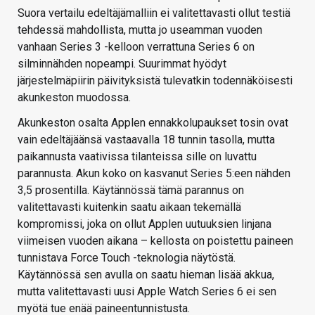
Suora vertailu edeltäjämalliin ei valitettavasti ollut testiä
tehdessä mahdollista, mutta jo useamman vuoden
vanhaan Series 3 -kelloon verrattuna Series 6 on
silminnähden nopeampi. Suurimmat hyödyt
järjestelmäpiirin päivityksistä tulevatkin todennäköisesti
akunkeston muodossa.
Akunkeston osalta Applen ennakkolupaukset tosin ovat
vain edeltäjäänsä vastaavalla 18 tunnin tasolla, mutta
paikannusta vaativissa tilanteissa sille on luvattu
parannusta. Akun koko on kasvanut Series 5:een nähden
3,5 prosentilla. Käytännössä tämä parannus on
valitettavasti kuitenkin saatu aikaan tekemällä
kompromissi, joka on ollut Applen uutuuksien linjana
viimeisen vuoden aikana – kellosta on poistettu paineen
tunnistava Force Touch -teknologia näytöstä.
Käytännössä sen avulla on saatu hieman lisää akkua,
mutta valitettavasti uusi Apple Watch Series 6 ei sen
myötä tue enää paineentunnistusta.