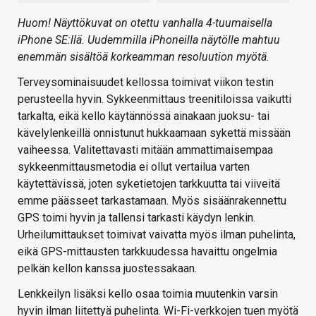
Huom! Näyttökuvat on otettu vanhalla 4-tuumaisella
iPhone SE:llä. Uudemmilla iPhoneilla näytölle mahtuu
enemmän sisältöä korkeamman resoluution myötä.
Terveysominaisuudet kellossa toimivat viikon testin
perusteella hyvin. Sykkeenmittaus treenitiloissa vaikutti
tarkalta, eikä kello käytännössä ainakaan juoksu- tai
kävelylenkeillä onnistunut hukkaamaan sykettä missään
vaiheessa. Valitettavasti mitään ammattimaisempaa
sykkeenmittausmetodia ei ollut vertailua varten
käytettävissä, joten syketietojen tarkkuutta tai viiveitä
emme päässeet tarkastamaan. Myös sisäänrakennettu
GPS toimi hyvin ja tallensi tarkasti käydyn lenkin.
Urheilumittaukset toimivat vaivatta myös ilman puhelinta,
eikä GPS-mittausten tarkkuudessa havaittu ongelmia
pelkän kellon kanssa juostessakaan.
Lenkkeilyn lisäksi kello osaa toimia muutenkin varsin
hyvin ilman liitettyä puhelinta. Wi-Fi-verkkojen tuen myötä