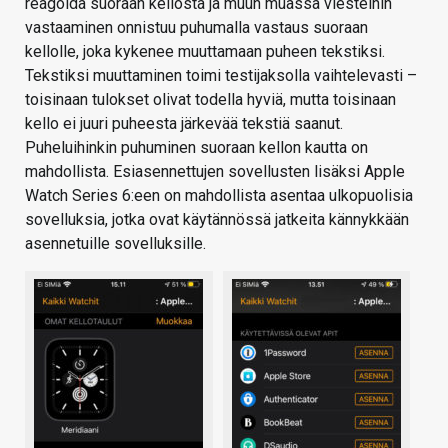
reagoida suoraan kellosta ja muun muassa viesteihin
vastaaminen onnistuu puhumalla vastaus suoraan
kellolle, joka kykenee muuttamaan puheen tekstiksi.
Tekstiksi muuttaminen toimi testijaksolla vaihtelevasti –
toisinaan tulokset olivat todella hyviä, mutta toisinaan
kello ei juuri puheesta järkevää tekstiä saanut.
Puheluihinkin puhuminen suoraan kellon kautta on
mahdollista. Esiasennettujen sovellusten lisäksi Apple
Watch Series 6:een on mahdollista asentaa ulkopuolisia
sovelluksia, jotka ovat käytännössä jatkeita kännykkään
asennetuille sovelluksille.