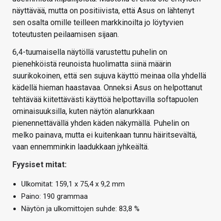
näyttävää, mutta on positiivista, että Asus on lähtenyt
sen osalta omille teilleen markkinoilta jo löytyvien
toteutusten peilaamisen sijaan.
6,4-tuumaisella näytöllä varustettu puhelin on
pienehköistä reunoista huolimatta siinä määrin
suurikokoinen, että sen sujuva käyttö meinaa olla yhdellä
kädellä hieman haastavaa. Onneksi Asus on helpottanut
tehtävää kiitettävästi käyttöä helpottavilla softapuolen
ominaisuuksilla, kuten näytön alanurkkaan
pienennettävällä yhden käden näkymällä. Puhelin on
melko painava, mutta ei kuitenkaan tunnu häiritsevältä,
vaan ennemminkin laadukkaan jyhkeältä.
Fyysiset mitat:
Ulkomitat: 159,1 x 75,4 x 9,2 mm
Paino: 190 grammaa
Näytön ja ulkomittojen suhde: 83,8 %