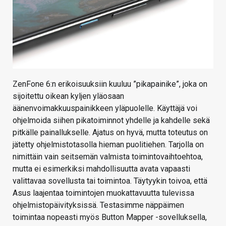
ZenFone 6:n erikoisuuksiin kuuluu ”pikapainike”, joka on
sijoitettu oikean kyljen yläosaan
äänenvoimakkuuspainikkeen yläpuolelle. Käyttäjä voi
ohjelmoida siihen pikatoiminnot yhdelle ja kahdelle sekä
pitkälle painallukselle. Ajatus on hyvä, mutta toteutus on
jätetty ohjelmistotasolla hieman puolitiehen. Tarjolla on
nimittäin vain seitsemän valmista toimintovaihtoehtoa,
mutta ei esimerkiksi mahdollisuutta avata vapaasti
valittavaa sovellusta tai toimintoa. Täytyykin toivoa, että
Asus laajentaa toimintojen muokattavuutta tulevissa
ohjelmistopäivityksissä. Testasimme näppäimen
toimintaa nopeasti myös Button Mapper -sovelluksella,