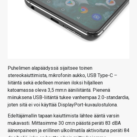
Puhelimen alapäädyssä sijaitsee toinen
stereokaiuttimista, mikrofonin aukko, USB Type-C –
liitäntä sekä edelleen monien iloksi hiljalleen
katoamassa oleva 3,5 mm:n ääniliitäntä. Pienenä
miinuksena USB-liitäntä tukee vanhempaa 2.0-standardia,
joten sitä ei voi käyttää DisplayPort-kuvaulostulona.
Edeltäjämallin tapaan kaiuttimista lähtee ääntä varsin
mukavasti. Mittasimme 30 cm:n päästä peräti 83 dBA
äänenpaineen ja erillinen ulkoilmatila aktivoituna peräti 84