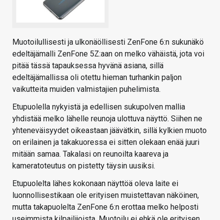
Muotoilullisesti ja ulkonäöllisesti ZenFone 6:n sukunäkö
edeltäjämalli ZenFone 5Z:aan on melko vähäistä, jota voi
pitää tässä tapauksessa hyvänä asiana, sillä
edeltäjämallissa oli otettu hieman turhankin paljon
vaikutteita muiden valmistajien puhelimista.
Etupuolella nykyistä ja edellisen sukupolven mallia
yhdistää melko lähelle reunoja ulottuva näyttö. Siihen ne
yhteneväisyydet oikeastaan jäävätkin, sillä kylkien muoto
on erilainen ja takakuoressa ei sitten olekaan enää juuri
mitään samaa. Takalasi on reunoilta kaareva ja
kameratoteutus on pistetty täysin uusiksi.
Etupuolelta lähes kokonaan näyttöä oleva laite ei
luonnollisestikaan ole erityisen muistettavan näköinen,
mutta takapuolelta ZenFone 6:n erottaa melko helposti
useimmista kilpailijoista. Muotoilu ei ehkä ole erityisen