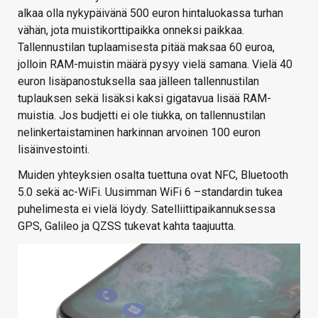
alkaa olla nykypäivänä 500 euron hintaluokassa turhan
vähän, jota muistikorttipaikka onneksi paikkaa.
Tallennustilan tuplaamisesta pitää maksaa 60 euroa,
jolloin RAM-muistin määrä pysyy vielä samana. Vielä 40
euron lisäpanostuksella saa jälleen tallennustilan
tuplauksen sekä lisäksi kaksi gigatavua lisää RAM-
muistia. Jos budjetti ei ole tiukka, on tallennustilan
nelinkertaistaminen harkinnan arvoinen 100 euron
lisäinvestointi.
Muiden yhteyksien osalta tuettuna ovat NFC, Bluetooth
5.0 sekä ac-WiFi. Uusimman WiFi 6 –standardin tukea
puhelimesta ei vielä löydy. Satelliittipaikannuksessa
GPS, Galileo ja QZSS tukevat kahta taajuutta.