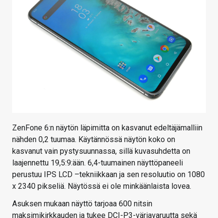
ZenFone 6:n näytön läpimitta on kasvanut edeltäjämalliin
nähden 0,2 tuumaa. Käytännössä näytön koko on
kasvanut vain pystysuunnassa, sillä kuvasuhdetta on
laajennettu 19,5:9:ään. 6,4-tuumainen näyttöpaneeli
perustuu IPS LCD –tekniikkaan ja sen resoluutio on 1080
x 2340 pikseliä. Näytössä ei ole minkäänlaista lovea.
Asuksen mukaan näyttö tarjoaa 600 nitsin
maksimikirkkauden ja tukee DCI-P3-väriavaruutta sekä