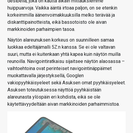
desibeliä, joka on kautta aikain mittauksiemme
huippuarvoja. Vaikka ääntä irtoaa paljon, on se etenkin
korkeimmilla äänenvoimakkuuksilla melko terävää ja
diskanttipainotteista, eikä bassotoisto ole aivan
markkinoiden parhaimpien tasoa.
Näytön alareunuksen korkeus on suunnilleen samaa
luokkaa edeltäjämalli 5Z:n kanssa. Se ei ole valtavan
suuri, mutta ei kuitenkaan yhtä kapea kuin näytön muilla
reunoilla. Navigointiratkaisu sijaitsee näytön alaosassa –
vaihtoehtoina ovat perinteiset navigointinäppäimet
muokattavalla järjestyksellä, Googlen
vakiopyyhkäisyeleet sekä Asuksen omat pyyhkäisyeleet.
Asuksen toteutuksessa näyttöä pyyhkäistään
alareunasta ylöspäin eri kohdista, eikä se ole
käytettävyydeltään aivan markkinoiden parhaimmistoa.