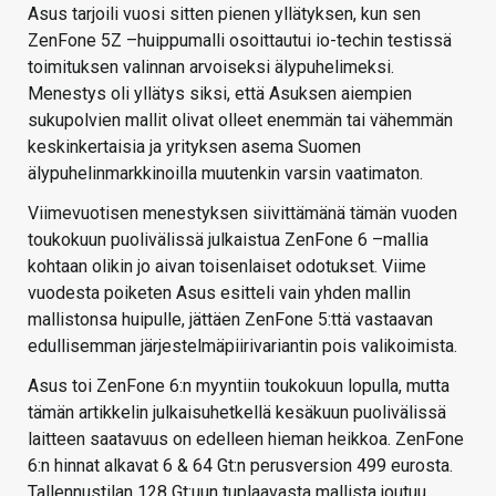
Asus tarjoili vuosi sitten pienen yllätyksen, kun sen
ZenFone 5Z –huippumalli osoittautui io-techin testissä
toimituksen valinnan arvoiseksi älypuhelimeksi.
Menestys oli yllätys siksi, että Asuksen aiempien
sukupolvien mallit olivat olleet enemmän tai vähemmän
keskinkertaisia ja yrityksen asema Suomen
älypuhelinmarkkinoilla muutenkin varsin vaatimaton.
Viimevuotisen menestyksen siivittämänä tämän vuoden
toukokuun puolivälissä julkaistua ZenFone 6 –mallia
kohtaan olikin jo aivan toisenlaiset odotukset. Viime
vuodesta poiketen Asus esitteli vain yhden mallin
mallistonsa huipulle, jättäen ZenFone 5:ttä vastaavan
edullisemman järjestelmäpiirivariantin pois valikoimista.
Asus toi ZenFone 6:n myyntiin toukokuun lopulla, mutta
tämän artikkelin julkaisuhetkellä kesäkuun puolivälissä
laitteen saatavuus on edelleen hieman heikkoa. ZenFone
6:n hinnat alkavat 6 & 64 Gt:n perusversion 499 eurosta.
Tallennustilan 128 Gt:uun tuplaavasta mallista joutuu