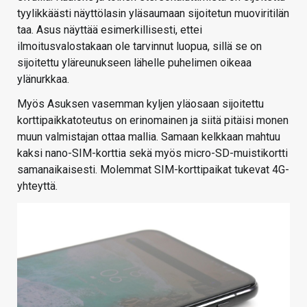
tyylikkäästi näyttölasin yläsaumaan sijoitetun muoviritilän
taa. Asus näyttää esimerkillisesti, ettei
ilmoitusvalostakaan ole tarvinnut luopua, sillä se on
sijoitettu yläreunukseen lähelle puhelimen oikeaa
ylänurkkaa.
Myös Asuksen vasemman kyljen yläosaan sijoitettu
korttipaikkatoteutus on erinomainen ja siitä pitäisi monen
muun valmistajan ottaa mallia. Samaan kelkkaan mahtuu
kaksi nano-SIM-korttia sekä myös micro-SD-muistikortti
samanaikaisesti. Molemmat SIM-korttipaikat tukevat 4G-
yhteyttä.