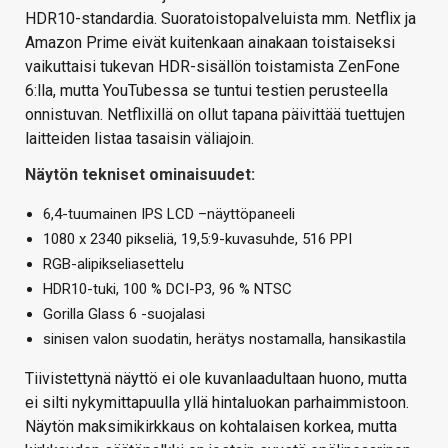
HDR10-standardia. Suoratoistopalveluista mm. Netflix ja
Amazon Prime eivät kuitenkaan ainakaan toistaiseksi
vaikuttaisi tukevan HDR-sisällön toistamista ZenFone
6:lla, mutta YouTubessa se tuntui testien perusteella
onnistuvan. Netflixillä on ollut tapana päivittää tuettujen
laitteiden listaa tasaisin väliajoin.
Näytön tekniset ominaisuudet:
6,4-tuumainen IPS LCD –näyttöpaneeli
1080 x 2340 pikseliä, 19,5:9-kuvasuhde, 516 PPI
RGB-alipikseliasettelu
HDR10-tuki, 100 % DCI-P3, 96 % NTSC
Gorilla Glass 6 -suojalasi
sinisen valon suodatin, herätys nostamalla, hansikastila
Tiivistettynä näyttö ei ole kuvanlaadultaan huono, mutta
ei silti nykymittapuulla yllä hintaluokan parhaimmistoon.
Näytön maksimikirkkaus on kohtalaisen korkea, mutta