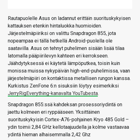
Rautapuolelle Asus on ladannut erittäin suorituskykyisen
kattauksen etenkin hintaluokka huomioiden.
Järjestelmäpiiriksi on valittu Snapdragon 855, jota
nopeampaa ei tällä hetkellä Android-puolella ole
saatavilla. Asus on tehnyt puhelimen sisään lisää tilaa
latomalla pääpiirilevyn kahteen eri kerrokseen.
Jäähdytyksessä ei käytetä lämpöputkea, toisin kuin
monissa muissa nykypäivän high-end-puhelimissa, vaan
järjestelmäpiiri on kontaktissa metallisen rungon kanssa.
Kurkistus ZenFone 6:n sisuksiin löytyy esimerkiksi
JerryRigEverything-kanavalta YouTubesta
.
Snapdragon 855:ssä kahdeksan prosessoriydintä on
jaettu kolmeen eri ryppääseen. Yksittäinen
suorituskykyisin Cortex-A76-pohjainen Kryo 485 Gold –
ydin toimii 2,84 GHz kellotaajuudella ja kolme vastaavaa
ydintä hieman alhaisemmalla 2,42 Ghz