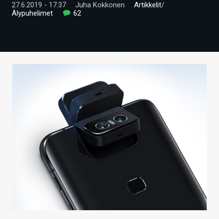
27.6.2019 - 17:37
Juha Kokkonen
Artikkelit
/
ARTIKKELIT
Älypuhelimet
62
VIDEOT
TECHBBS
TIETOA
HINTA.FI
KAUPPA
VAIHDA TEEMA
HAKU