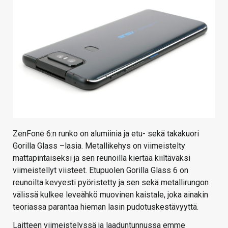
ZenFone 6:n runko on alumiinia ja etu- sekä takakuori
Gorilla Glass –lasia. Metallikehys on viimeistelty
mattapintaiseksi ja sen reunoilla kiertää kiiltäväksi
viimeistellyt viisteet. Etupuolen Gorilla Glass 6 on
reunoilta kevyesti pyöristetty ja sen sekä metallirungon
välissä kulkee leveähkö muovinen kaistale, joka ainakin
teoriassa parantaa hieman lasin pudotuskestävyyttä.
Laitteen viimeistelyssä ja laaduntunnussa emme