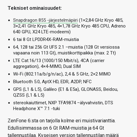
Tekniset ominaisuudet:
Snapdragon 855 -järjestelmäpiiri
(1×2,84 GHz Kryo 485,
3×2,41 GHz Kryo 485, 4×1,78 GHz Kryo 485 CPU, Adreno
640 GPU, X24 LTE-modeemi)
6 tai 8 Gt LPDDR4X-RAM-muistia
64, 128 tai 256 Gt UFS 2.1 –muistia (128 Gt versiossa
vapaana noin 113 Gt), muistikorttipaikka (max. 2 Tt)
LTE Cat.16/13 (1000/150 Mbit/s), 4CA (carrier
aggregation), 4×4-MIMO, Dual SIM
Wi-Fi (802.11a/b/g/n/ac), 2,4 & 5 GHz, 2×2 MIMO
Bluetooth 5.0, AptX HD, EDR, A2DP, NFC
GPS (L1 & L5), Galileo (E1 & E5a), GLONASS, Beidou,
QZSS (L1 & L5)
stereokaiuttimet, NXP TFA9874 –älyvahvistin, DTS
Headphone X™ 7.1 -tuki
ZenFone 6:sta on tarjolla kolme eri muistivarianttia.
Edullisimmassa on 6 Gt RAM-muistia ja 64 Gt
tallennustilaa. Kyseisen version tallennustilan määrä