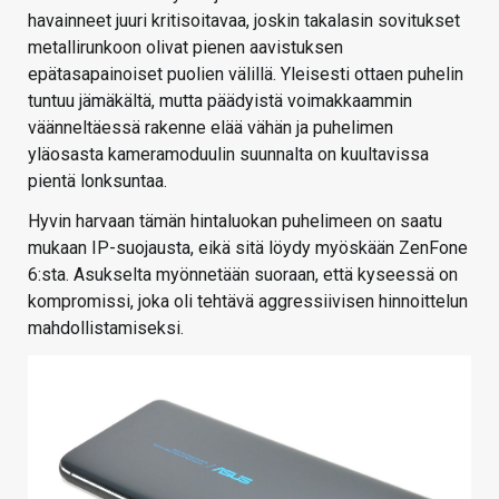
havainneet juuri kritisoitavaa, joskin takalasin sovitukset
metallirunkoon olivat pienen aavistuksen
epätasapainoiset puolien välillä. Yleisesti ottaen puhelin
tuntuu jämäkältä, mutta päädyistä voimakkaammin
väänneltäessä rakenne elää vähän ja puhelimen
yläosasta kameramoduulin suunnalta on kuultavissa
pientä lonksuntaa.
Hyvin harvaan tämän hintaluokan puhelimeen on saatu
mukaan IP-suojausta, eikä sitä löydy myöskään ZenFone
6:sta. Asukselta myönnetään suoraan, että kyseessä on
kompromissi, joka oli tehtävä aggressiivisen hinnoittelun
mahdollistamiseksi.