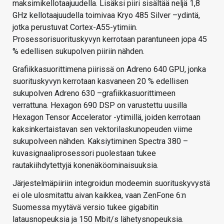
maksimikellotaajuudella. Lisäksi piiri sisältää neljä 1,8
GHz kellotaajuudella toimivaa Kryo 485 Silver –ydintä,
jotka perustuvat Cortex-A55-ytimiin.
Prosessorisuorituskyvyn kerrotaan parantuneen jopa 45
% edellisen sukupolven piiriin nähden.
Grafiikkasuorittimena piirissä on Adreno 640 GPU, jonka
suorituskyvyn kerrotaan kasvaneen 20 % edellisen
sukupolven Adreno 630 –grafiikkasuorittimeen
verrattuna. Hexagon 690 DSP on varustettu uusilla
Hexagon Tensor Accelerator -ytimillä, joiden kerrotaan
kaksinkertaistavan sen vektorilaskunopeuden viime
sukupolveen nähden. Kaksiytiminen Spectra 380 –
kuvasignaaliprosessori puolestaan tukee
rautakiihdytettyjä konenäköominaisuuksia.
Järjestelmäpiiriin integroidun modeemin suorituskyvystä
ei ole ulosmitattu aivan kaikkea, vaan ZenFone 6:n
Suomessa myytävä versio tukee gigabitin
latausnopeuksia ja 150 Mbit/s lähetysnopeuksia.