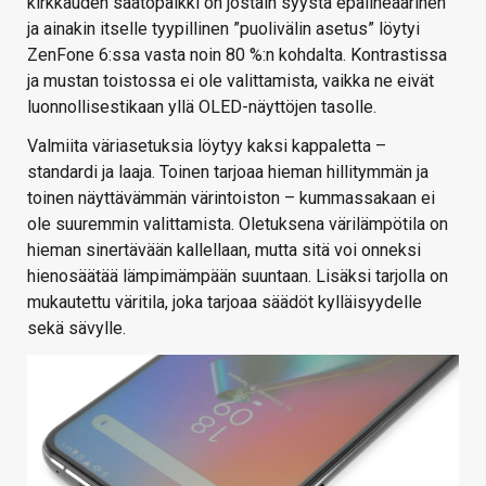
kirkkauden säätöpalkki on jostain syystä epälineaarinen
ja ainakin itselle tyypillinen ”puolivälin asetus” löytyi
ZenFone 6:ssa vasta noin 80 %:n kohdalta. Kontrastissa
ja mustan toistossa ei ole valittamista, vaikka ne eivät
luonnollisestikaan yllä OLED-näyttöjen tasolle.
Valmiita väriasetuksia löytyy kaksi kappaletta –
standardi ja laaja. Toinen tarjoaa hieman hillitymmän ja
toinen näyttävämmän värintoiston – kummassakaan ei
ole suuremmin valittamista. Oletuksena värilämpötila on
hieman sinertävään kallellaan, mutta sitä voi onneksi
hienosäätää lämpimämpään suuntaan. Lisäksi tarjolla on
mukautettu väritila, joka tarjoaa säädöt kylläisyydelle
sekä sävylle.