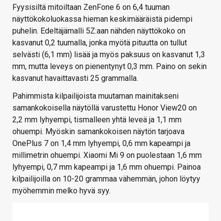
Fyysisiltä mitoiltaan ZenFone 6 on 6,4 tuuman
näyttökokoluokassa hieman keskimääräistä pidempi
puhelin. Edeltäjämalli 5Z:aan nähden näyttökoko on
kasvanut 0,2 tuumalla, jonka myötä pituutta on tullut
selvästi (6,1 mm) lisää ja myös paksuus on kasvanut 1,3
mm, mutta leveys on pienentynyt 0,3 mm. Paino on sekin
kasvanut havaittavasti 25 grammalla.
Pahimmista kilpailijoista muutaman mainitakseni
samankokoisella näytöllä varustettu Honor View20 on
2,2 mm lyhyempi, tismalleen yhtä leveä ja 1,1 mm
ohuempi. Myöskin samankokoisen näytön tarjoava
OnePlus 7 on 1,4 mm lyhyempi, 0,6 mm kapeampi ja
millimetrin ohuempi. Xiaomi Mi 9 on puolestaan 1,6 mm
lyhyempi, 0,7 mm kapeampi ja 1,6 mm ohuempi. Painoa
kilpailijoilla on 10-20 grammaa vähemmän, johon löytyy
myöhemmin melko hyvä syy.