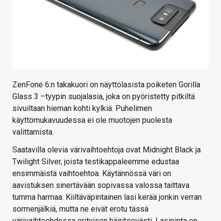
ZenFone 6:n takakuori on näyttölasista poiketen Gorilla
Glass 3 –tyypin suojalasia, joka on pyöristetty pitkiltä
sivuiltaan hieman kohti kylkiä. Puhelimen
käyttömukavuudessa ei ole muotojen puolesta
valittamista.
Saatavilla olevia värivaihtoehtoja ovat Midnight Black ja
Twilight Silver, joista testikappaleemme edustaa
ensimmäistä vaihtoehtoa. Käytännössä väri on
aavistuksen sinertävään sopivassa valossa taittava
tumma harmaa. Kiiltäväpintainen lasi kerää jonkin verran
sormenjälkiä, mutta ne eivät erotu tässä
värivaihtoehdossa erityisen häiritsevästi. Lasipinta on