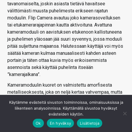
tavanomaiselta, joskin asiasta tietävä havaitsee
välittömästi muusta puhelimesta erikseen rajatun
moduulin. Flip Camera avautuu joko kamerasovelluksen
tai etukamerarajapinnan kautta aktivoituna. Avattuna
kameramoduuli on aavistuksen etukenoon kallistuneena
ja puhelimen yläosaan jää suuri syvennys, jossa moduuli
pitää suljettuna majaansa. Halutessaan käyttäjä voi myös
säätää kameran kulmaa manuaalisesti kahden asteen
portain ja täten ottaa kuvia myös erikoisemmista
asennoista sekä käyttää puhelinta itseään
”kamerajalkana”.
Kameramoduulin kuoret on valmistettu amorfisesta
metalliseoksesta, joka on neljä kertaa vahvempaa, mutta
20 % kevyempää kuin teräs. Kameramoduuli on kiinnitetty
Käytämme evästeitä sivuston toiminnoissa, ominaisuuksissa ja
molemmilta puolin metallisilla saranoilla puhelimen
liikenteen analysoinnissa. Käyttämällä sivustoa hyväksyt
metallirunkoon ja sitä liikuttaa tarkoitukseen suunniteltu
evästeiden käytön.
askelmoottori, jonka yhteydessä sijaitseva vaihteisto
Ok
En hyväksy
Lisätietoja
sisältää 13 ratasta. Kameraan kulkee kaksi millimetriä