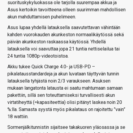
suorituskykyluokassa ole tarjolla suurempaa akkua ja
Asus kertoikin tavoitteena olleen suurimman mahdollisen
akun mahduttamisen puhelimeen.
Asus lupaa yhdellä latauksella saavutettavan vähintään
kahden vuorokauden akunkeston normaalikäytössä sekä
päivän akunkeston raskaassa käytössä. Yhdellä
latauksella voi saavuttaa jopa 21 tuntia nettiselailua tai
24 tuntia 1080p-videotoistoa.
Akku tukee Quick Charge 4.0- ja USB-PD –
pikalatausstandardeja ja akun luvataan täyttyvän tunnin
latauksella tyhjästä noin 2/3 varaukseen. Asuksen
mukaan langatonta latausta ei saatu mahtumaan samaan
pakettiin, sillä sen toteuttamiseksi turvallisesti akun
virtatiheyttä (=kapasiteettia) olisi pitänyt laskea noin 20
%:lla. Samasta syystä myös pikalataus on rajoitettu ”vain”
18 wattiin.
Sormenjälkitunnistin sijaitsee takakuoren yläosassa ja se