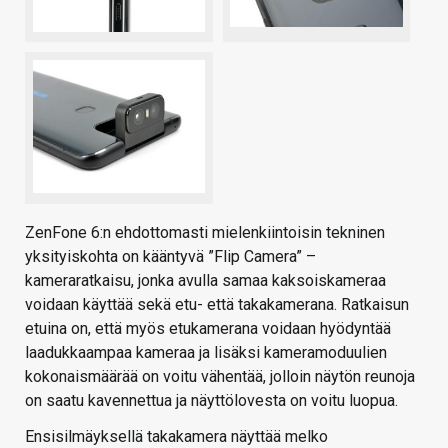
ZenFone 6:n ehdottomasti mielenkiintoisin tekninen
yksityiskohta on kääntyvä ”Flip Camera” –
kameraratkaisu, jonka avulla samaa kaksoiskameraa
voidaan käyttää sekä etu- että takakamerana. Ratkaisun
etuina on, että myös etukamerana voidaan hyödyntää
laadukkaampaa kameraa ja lisäksi kameramoduulien
kokonaismäärää on voitu vähentää, jolloin näytön reunoja
on saatu kavennettua ja näyttölovesta on voitu luopua.
Ensisilmäyksellä takakamera näyttää melko