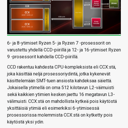
6- ja 8-ytimiset Ryzen 5- ja Ryzen 7 -prosessorit on
varustettu yhdellä CCD-piirillä ja 12- ja 16-ytimiset Ryzen
9 -prosessorit kahdella CCD-piirillä.
CCD rakentuu kahdesta CPU-kompleksista eli CCX:stä,
joka käsittää neljä prosessoriydintä, jotka kykenevät
käsittelemään SMT-tuen ansiosta kahdeksaa säiettä.
Jokaisella ytimellä on oma 512 kilotavun L2-väimuisti
sekä kaikkien ytimien kesken jaettu 16 megatavun L3-
välimuisti. CCX:stä on mahdollista kytkeä pois käytöstä
yksittäisiä ytimiä eli esimerkiksi 6-ytimisessä
prosessorissa molemmista CCX:stä on kytketty pois
käytöstä yksi ydin.