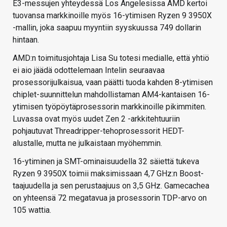
E3-messujen yhteydessä Los Angelesissa AMD kertoi
tuovansa markkinoille myös 16-ytimisen Ryzen 9 3950X
-mallin, joka saapuu myyntiin syyskuussa 749 dollarin
hintaan.
AMD:n toimitusjohtaja Lisa Su totesi medialle, että yhtiö
ei aio jäädä odottelemaan Intelin seuraavaa
prosessorijulkaisua, vaan päätti tuoda kahden 8-ytimisen
chiplet-suunnittelun mahdollistaman AM4-kantaisen 16-
ytimisen työpöytäprosessorin markkinoille pikimmiten.
Luvassa ovat myös uudet Zen 2 -arkkitehtuuriin
pohjautuvat Threadripper-tehoprosessorit HEDT-
alustalle, mutta ne julkaistaan myöhemmin.
16-ytiminen ja SMT-ominaisuudella 32 säiettä tukeva
Ryzen 9 3950X toimii maksimissaan 4,7 GHz:n Boost-
taajuudella ja sen perustaajuus on 3,5 GHz. Gamecachea
on yhteensä 72 megatavua ja prosessorin TDP-arvo on
105 wattia.