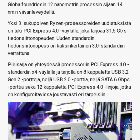
Globalfoundriesin 12 nanometrin prosessin sijaan 14
nm:n viivanleveydellä.
Yksi 3. sukupolven Ryzen-prosessoreiden uudistuksista
on tuki PCI Express 4.0 -väylälle, joka tarjoaa 31,5 Gt/s
tiedonsiirtonopeuden. Uuden standardin
tiedonsiirtonopeus on kaksinkertainen 3.0-standardiin
verrattuna.
Piirisarja on yhteydessä prosessoriin PCI Express 4.0 -
standardin x4-väylällä ja tarjolla on 8 kappaletta USB 3.2
Gen 2 -portteja, neljä USB 2.0 -porttia, neljä SATA 6 Gbps
-porttia sekä 12 kappaletta PCI Express 4.0 -linjoja, jotka
on konfiguroitavissa joustavasti eri tarpeisiin.