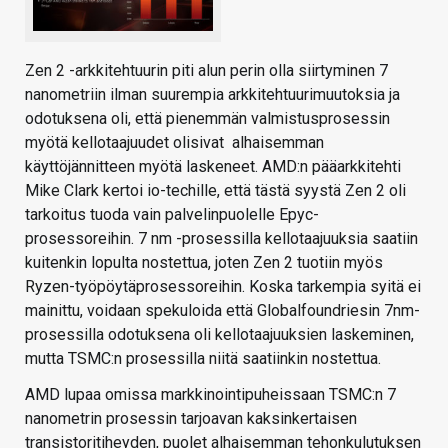
Zen 2 -arkkitehtuurin piti alun perin olla siirtyminen 7
nanometriin ilman suurempia arkkitehtuurimuutoksia ja
odotuksena oli, että pienemmän valmistusprosessin
myötä kellotaajuudet olisivat alhaisemman
käyttöjännitteen myötä laskeneet. AMD:n pääarkkitehti
Mike Clark kertoi io-techille, että tästä syystä Zen 2 oli
tarkoitus tuoda vain palvelinpuolelle Epyc-
prosessoreihin. 7 nm -prosessilla kellotaajuuksia saatiin
kuitenkin lopulta nostettua, joten Zen 2 tuotiin myös
Ryzen-työpöytäprosessoreihin. Koska tarkempia syitä ei
mainittu, voidaan spekuloida että Globalfoundriesin 7nm-
prosessilla odotuksena oli kellotaajuuksien laskeminen,
mutta TSMC:n prosessilla niitä saatiinkin nostettua.
AMD lupaa omissa markkinointipuheissaan TSMC:n 7
nanometrin prosessin tarjoavan kaksinkertaisen
transistoritiheyden, puolet alhaisemman tehonkulutuksen