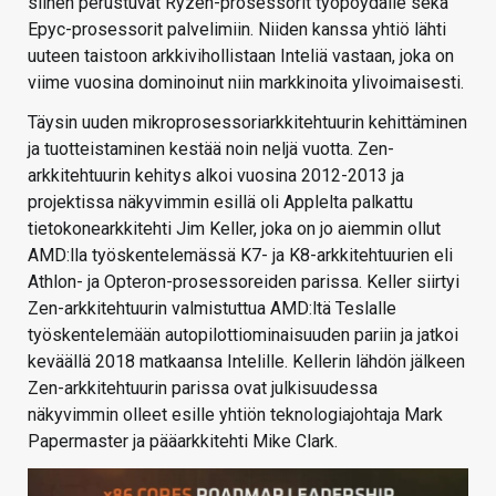
siihen perustuvat Ryzen-prosessorit työpöydälle sekä
Epyc-prosessorit palvelimiin. Niiden kanssa yhtiö lähti
uuteen taistoon arkkivihollistaan Inteliä vastaan, joka on
viime vuosina dominoinut niin markkinoita ylivoimaisesti.
Täysin uuden mikroprosessoriarkkitehtuurin kehittäminen
ja tuotteistaminen kestää noin neljä vuotta. Zen-
arkkitehtuurin kehitys alkoi vuosina 2012-2013 ja
projektissa näkyvimmin esillä oli Applelta palkattu
tietokonearkkitehti Jim Keller, joka on jo aiemmin ollut
AMD:lla työskentelemässä K7- ja K8-arkkitehtuurien eli
Athlon- ja Opteron-prosessoreiden parissa. Keller siirtyi
Zen-arkkitehtuurin valmistuttua AMD:ltä Teslalle
työskentelemään autopilottiominaisuuden pariin ja jatkoi
keväällä 2018 matkaansa Intelille. Kellerin lähdön jälkeen
Zen-arkkitehtuurin parissa ovat julkisuudessa
näkyvimmin olleet esille yhtiön teknologiajohtaja Mark
Papermaster ja pääarkkitehti Mike Clark.