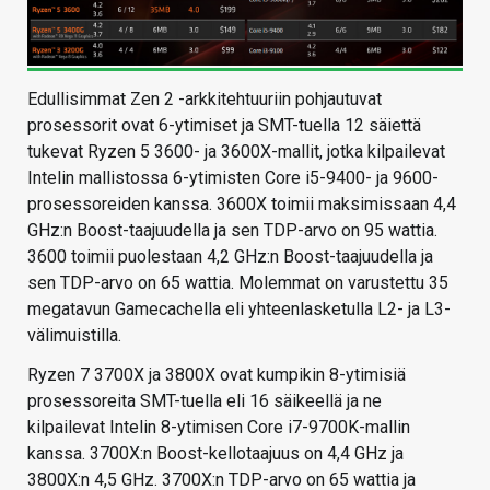
Edullisimmat Zen 2 -arkkitehtuuriin pohjautuvat
prosessorit ovat 6-ytimiset ja SMT-tuella 12 säiettä
tukevat Ryzen 5 3600- ja 3600X-mallit, jotka kilpailevat
Intelin mallistossa 6-ytimisten Core i5-9400- ja 9600-
prosessoreiden kanssa. 3600X toimii maksimissaan 4,4
GHz:n Boost-taajuudella ja sen TDP-arvo on 95 wattia.
3600 toimii puolestaan 4,2 GHz:n Boost-taajuudella ja
sen TDP-arvo on 65 wattia. Molemmat on varustettu 35
megatavun Gamecachella eli yhteenlasketulla L2- ja L3-
välimuistilla.
Ryzen 7 3700X ja 3800X ovat kumpikin 8-ytimisiä
prosessoreita SMT-tuella eli 16 säikeellä ja ne
kilpailevat Intelin 8-ytimisen Core i7-9700K-mallin
kanssa. 3700X:n Boost-kellotaajuus on 4,4 GHz ja
3800X:n 4,5 GHz. 3700X:n TDP-arvo on 65 wattia ja