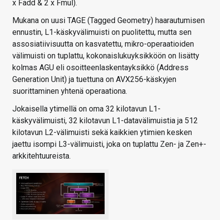
x Fadd & 2 x Fmul).
Mukana on uusi TAGE (Tagged Geometry) haarautumisen
ennustin, L1-käskyvälimuisti on puolitettu, mutta sen
assosiatiivisuutta on kasvatettu, mikro-operaatioiden
välimuisti on tuplattu, kokonaislukuyksikköön on lisätty
kolmas AGU eli osoitteenlaskentayksikkö (Address
Generation Unit) ja tuettuna on AVX256-käskyjen
suorittaminen yhtenä operaationa.
Jokaisella ytimellä on oma 32 kilotavun L1-
käskyvälimuisti, 32 kilotavun L1-datavälimuistia ja 512
kilotavun L2-välimuisti sekä kaikkien ytimien kesken
jaettu isompi L3-välimuisti, joka on tuplattu Zen- ja Zen+-
arkkitehtuureista.