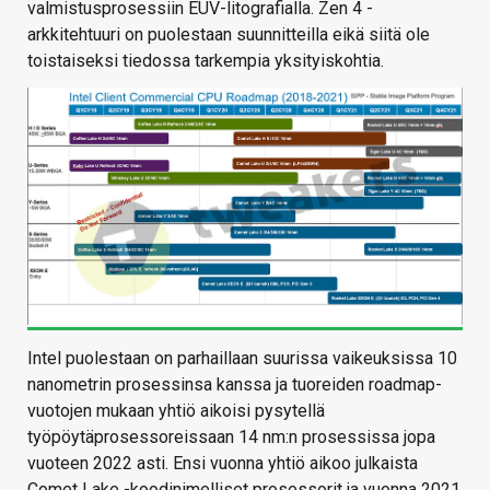
valmistusprosessiin EUV-litografialla. Zen 4 -
arkkitehtuuri on puolestaan suunnitteilla eikä siitä ole
toistaiseksi tiedossa tarkempia yksityiskohtia.
Intel puolestaan on parhaillaan suurissa vaikeuksissa 10
nanometrin prosessinsa kanssa ja tuoreiden roadmap-
vuotojen mukaan yhtiö aikoisi pysytellä
työpöytäprosessoreissaan 14 nm:n prosessissa jopa
vuoteen 2022 asti. Ensi vuonna yhtiö aikoo julkaista
Comet Lake -koodinimelliset prosessorit ja vuonna 2021