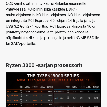
CCD-piirit ovat Infinity Fabric -liitäntärajapinnalla
yhteydessä I/O-piiriin, joka käsittää DDR4-
muistiohjaimen ja I/O Hub -ohjaimen. I/O Hub -ohjaimeen
on integroitu PCI Express 4.0 -ohjain 24 linjalla ja neljä
USB 3.2 Gen 2×1 -porttia. PCI Express -linjoista 16 on
pyhitetty näytönohjaimelle tai jaettavissa kahdelle
näytönohjaimelle, neljä piirisarjalle ja neljä NVME SSD:lle
tai SATA-porteille.
Ryzen 3000 -sarjan prosessorit