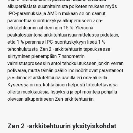
alkuperäisistä suunnitelmista poiketen mukaan myös
IPC-parannuksia ja AMD:n mukaan se on saanut
parannettua suorituskykyä alkuperäiseen Zen-
arkkitehtuuriin nähden noin 15 %. Yleisenä
peukalosääntönä arkkitehtuurisuunnittelussa pidetään,
että 1 % parannus IPC-suorituskykyyn lisää 1 %
tehonkulutusta. Zen 2 -arkkitehtuurin tapauksessa
siirtyminen pienempään 7 nanometrin
valmistusprosessiin antoi tehokulutukseen jonkin verran
pelivaraa, mutta tämän päälle insinöörit ovat parantaneet
ja viilanneet arkkitehtuuria useilla eri osa-alueilla.
Kyseessä on ns. kohtalaisen helposti toteutettavissa
olleita muokkauksia, lisäyksiä ja optimointeja pohjalla
olevaan alkuperäiseen Zen-arkkitehtuuriin.
Zen 2 -arkkitehtuurin yksityiskohdat