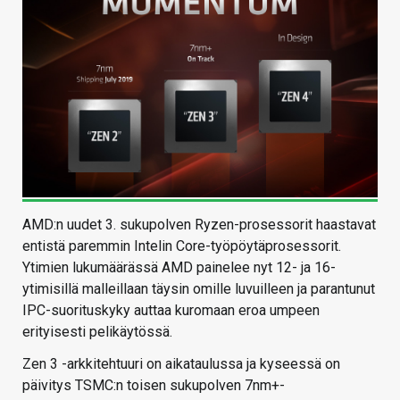
AMD:n uudet 3. sukupolven Ryzen-prosessorit haastavat
entistä paremmin Intelin Core-työpöytäprosessorit.
Ytimien lukumäärässä AMD painelee nyt 12- ja 16-
ytimisillä malleillaan täysin omille luvuilleen ja parantunut
IPC-suorituskyky auttaa kuromaan eroa umpeen
erityisesti pelikäytössä.
Zen 3 -arkkitehtuuri on aikataulussa ja kyseessä on
päivitys TSMC:n toisen sukupolven 7nm+-