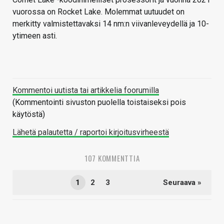
vuorossa on Rocket Lake. Molemmat uutuudet on
merkitty valmistettavaksi 14 nm:n viivanleveydellä ja 10-
ytimeen asti.
Kommentoi uutista tai artikkelia foorumilla
(Kommentointi sivuston puolella toistaiseksi pois
käytöstä)
Lähetä palautetta / raportoi kirjoitusvirheestä
107 KOMMENTTIA
1
2
3
Seuraava »