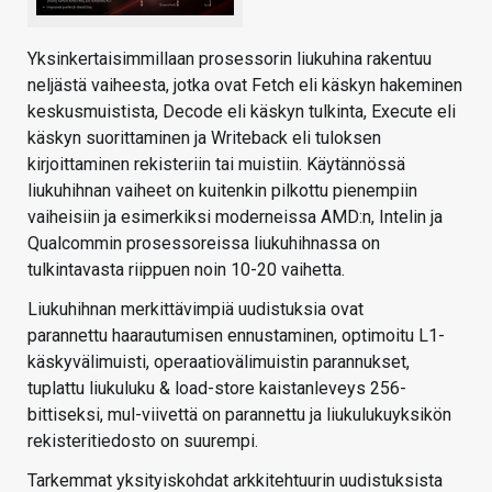
Yksinkertaisimmillaan prosessorin liukuhina rakentuu
neljästä vaiheesta, jotka ovat Fetch eli käskyn hakeminen
keskusmuistista, Decode eli käskyn tulkinta, Execute eli
käskyn suorittaminen ja Writeback eli tuloksen
kirjoittaminen rekisteriin tai muistiin. Käytännössä
liukuhihnan vaiheet on kuitenkin pilkottu pienempiin
vaiheisiin ja esimerkiksi moderneissa AMD:n, Intelin ja
Qualcommin prosessoreissa liukuhihnassa on
tulkintavasta riippuen noin 10-20 vaihetta.
Liukuhihnan merkittävimpiä uudistuksia ovat
parannettu haarautumisen ennustaminen, optimoitu L1-
käskyvälimuisti, operaatiovälimuistin parannukset,
tuplattu liukuluku & load-store kaistanleveys 256-
bittiseksi, mul-viivettä on parannettu ja liukulukuyksikön
rekisteritiedosto on suurempi.
Tarkemmat yksityiskohdat arkkitehtuurin uudistuksista