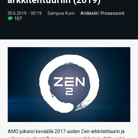
ARTIKKELIT
30.6.2019 - 00:19
Sampsa Kurri
Artikkelit
/
Prosessorit
107
VIDEOT
TECHBBS
TIETOA
HINTA.FI
KAUPPA
VAIHDA TEEMA
HAKU
AMD julkaisi keväällä 2017 uuden Zen-arkkitehtuurin ja