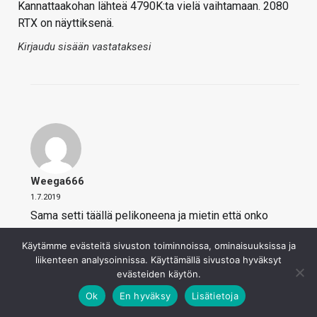
Kannattaakohan lähteä 4790K:ta vielä vaihtamaan. 2080
RTX on näyttiksenä.
Kirjaudu sisään vastataksesi
Weega666
1.7.2019
Sama setti täällä pelikoneena ja mietin että onko
hyötyä vaihtaa 3000X sarjaan. Muistien hinnat on
Käytämme evästeitä sivuston toiminnoissa, ominaisuuksissa ja
onneksi alkaneet jo tippua joten eiköhän sitä palata
liikenteen analysoinnissa. Käyttämällä sivustoa hyväksyt
jossain vaiheessa vanhaan hyvään aikaan milloin
evästeiden käytön.
muistit oli todella halpoja.
Ok
En hyväksy
Lisätietoja
Kirjaudu sisään vastataksesi