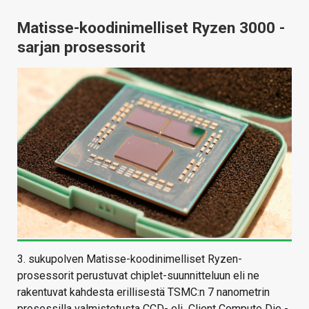
Matisse-koodinimelliset Ryzen 3000 -
sarjan prosessorit
3. sukupolven Matisse-koodinimelliset Ryzen-
prosessorit perustuvat chiplet-suunnitteluun eli ne
rakentuvat kahdesta erillisestä TSMC:n 7 nanometrin
prosessilla valmistetusta CCD- eli Client Compute Die -