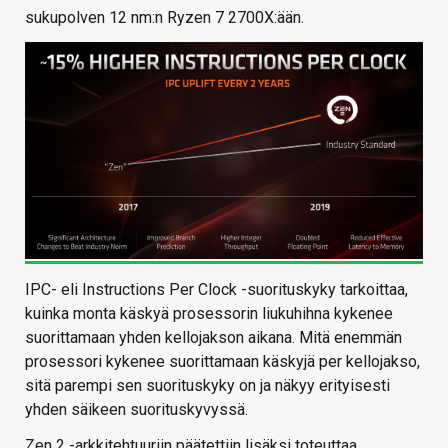
sukupolven 12 nm:n Ryzen 7 2700X:ään.
IPC- eli Instructions Per Clock -suorituskyky tarkoittaa,
kuinka monta käskyä prosessorin liukuhihna kykenee
suorittamaan yhden kellojakson aikana. Mitä enemmän
prosessori kykenee suorittamaan käskyjä per kellojakso,
sitä parempi sen suorituskyky on ja näkyy erityisesti
yhden säikeen suorituskyvyssä.
Zen 2 -arkkitehtuuriin päätettiin lisäksi toteuttaa