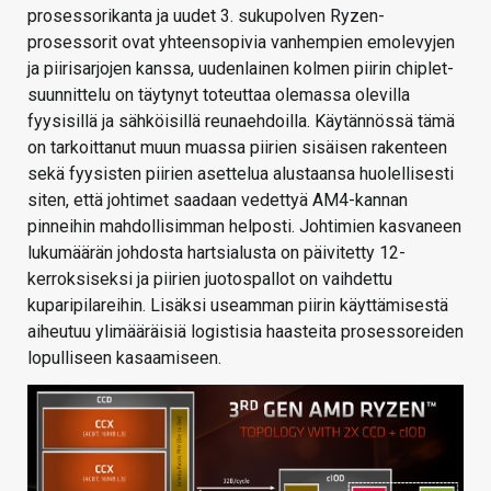
prosessorikanta ja uudet 3. sukupolven Ryzen-
prosessorit ovat yhteensopivia vanhempien emolevyjen
ja piirisarjojen kanssa, uudenlainen kolmen piirin chiplet-
suunnittelu on täytynyt toteuttaa olemassa olevilla
fyysisillä ja sähköisillä reunaehdoilla. Käytännössä tämä
on tarkoittanut muun muassa piirien sisäisen rakenteen
sekä fyysisten piirien asettelua alustaansa huolellisesti
siten, että johtimet saadaan vedettyä AM4-kannan
pinneihin mahdollisimman helposti. Johtimien kasvaneen
lukumäärän johdosta hartsialusta on päivitetty 12-
kerroksiseksi ja piirien juotospallot on vaihdettu
kuparipilareihin. Lisäksi useamman piirin käyttämisestä
aiheutuu ylimääräisiä logistisia haasteita prosessoreiden
lopulliseen kasaamiseen.