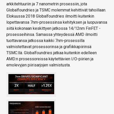
arkkitehtuuriin ja 7 nanometrin prosessiin, jota
Globalfoundries ja TSMC molemmat kehittivät tahoillaan.
Elokuussa 2018 Globalfoundries ilmoitti kuitenkin
lopettavansa 7nm-prosessinsa kehityksen ja luopuvansa
siitä kokonaan keskittyen jatkossa 14/12nm FinFET -
prosesseihinsa. Samassa yhteydessä AMD ilmoitti
tuottavansa jatkossa kaikki 7nm-prosessilla
valmistettavat prosessorinsa ja grafiikkapiirinsä
TSMC:llä. Globalfoundries jatkaa kuitenkin edelleen
AMD:n prosessoreissa käytettävien I/O-piirien ja
emolevyjen piirisarjojen valmistusta.