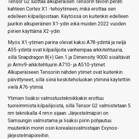
Tensor G2 luottaa alkuperäisen Tensorin tavoin peräti
kahteen Cortex X1 -tehoytimeen, mikä erottaa sen
edelleen kilpailijoistaan. Käytössä on kuitenkin edelleen
juurikin alkuperäinen X1-ydin eikä muiden 2022 vuoden
piirien käyttämä X2-ydin.
Myös X1-ytimen parina olevat kaksi A78-ydintä ja neljä
A55-ydintä ovat kilpailijoita vanhempaa arkkitehtuuria,
sillä Snapdragon 8(+) Gen 1 ja Dimensity 9000 sisältävät
jo Armv9-arkkitehtuurin A710- ja A510-ytimet.
Alkuperäiseen Tensoriin nähden ytimet ovat kuitenkin
päivittyneet, sillä siinä keskiteholuokan ytiminä käytettiin
vielä A76-ytimiä.
Ytimien lisäksi valmistustekniikkakin erottuu
tuoreimmista kilpailijoista, sillä Tensor G2 valmistetaan 5
nm tekniikalla 4 nm:n sijaan. Järjestelmäpiiri on
Samsungin valmistama ja lisäksi piirin pohjautuu
muutenkin monin osin korealaisvalmistajan Exynos-
järjestelmäpiireihin.