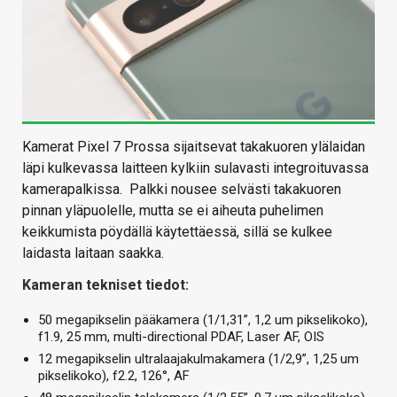
Kamerat Pixel 7 Prossa sijaitsevat takakuoren ylälaidan
läpi kulkevassa laitteen kylkiin sulavasti integroituvassa
kamerapalkissa. Palkki nousee selvästi takakuoren
pinnan yläpuolelle, mutta se ei aiheuta puhelimen
keikkumista pöydällä käytettäessä, sillä se kulkee
laidasta laitaan saakka.
Kameran tekniset tiedot:
50 megapikselin pääkamera (1/1,31”, 1,2 um pikselikoko),
f1.9, 25 mm, multi-directional PDAF, Laser AF, OIS
12 megapikselin ultralaajakulmakamera (1/2,9”, 1,25 um
pikselikoko), f2.2, 126°, AF