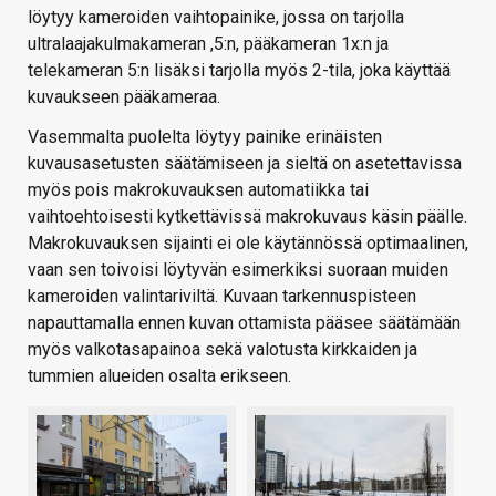
löytyy kameroiden vaihtopainike, jossa on tarjolla
ultralaajakulmakameran ,5:n, pääkameran 1x:n ja
telekameran 5:n lisäksi tarjolla myös 2-tila, joka käyttää
kuvaukseen pääkameraa.
Vasemmalta puolelta löytyy painike erinäisten
kuvausasetusten säätämiseen ja sieltä on asetettavissa
myös pois makrokuvauksen automatiikka tai
vaihtoehtoisesti kytkettävissä makrokuvaus käsin päälle.
Makrokuvauksen sijainti ei ole käytännössä optimaalinen,
vaan sen toivoisi löytyvän esimerkiksi suoraan muiden
kameroiden valintariviltä. Kuvaan tarkennuspisteen
napauttamalla ennen kuvan ottamista pääsee säätämään
myös valkotasapainoa sekä valotusta kirkkaiden ja
tummien alueiden osalta erikseen.