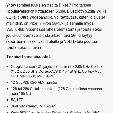
Yhteysominaisuuksien osalta Pixel 7 Pro tarjoaa
lippulaivaluokan kattauksen 5G:llä, Bluetooth 5.2:lla, Wi-Fi
6E:llä ja Ultra Widebandillä. Valitettavasti, kuten jo alussa
mainittiin, on Pixel 7 Pron 5G-tuki ja samalla myös
VoLTE-tuki Suomessa lähes olematonta ja toistaiseksi
joulukuun beetaversiosta alkaen tuki 5G:lle löytyy
raporttien mukaan vain Telialta ja VoLTE-tuki puuttuu
toistaiseksi siltäkin.
Tekniset ominaisuudet:
Google Tensor G2 -järjestelmäpiiri (2 x 2,85 GHz Cortex-
X1, 2 x 2,35 GHz Cortex-A78 & 4 x 1,8 GHz Cortex-A55
CPU, Mali-G710 MP7 -GPU)
12 Gt LPDDR5-RAM-muistia
128 tai 256 Gt tallennustilaa (128 Gt:n mallissa vapaana
noin 105 Gt)
5G, LTE
Dual SIM (NanoSIM + eSIM)
Wi-Fi 802.11a/b/n/ac/ax (Wi-Fi 6E), Bluetooth 5.2, NFC,