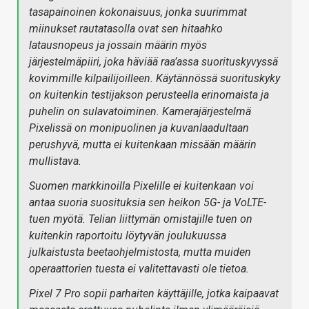
tasapainoinen kokonaisuus, jonka suurimmat
miinukset rautatasolla ovat sen hitaahko
latausnopeus ja jossain määrin myös
järjestelmäpiiri, joka häviää raa’assa suorituskyvyssä
kovimmille kilpailijoilleen. Käytännössä suorituskyky
on kuitenkin testijakson perusteella erinomaista ja
puhelin on sulavatoiminen. Kamerajärjestelmä
Pixelissä on monipuolinen ja kuvanlaadultaan
perushyvä, mutta ei kuitenkaan missään määrin
mullistava.
Suomen markkinoilla Pixelille ei kuitenkaan voi
antaa suoria suosituksia sen heikon 5G- ja VoLTE-
tuen myötä. Telian liittymän omistajille tuen on
kuitenkin raportoitu löytyvän joulukuussa
julkaistusta beetaohjelmistosta, mutta muiden
operaattorien tuesta ei valitettavasti ole tietoa.
Pixel 7 Pro sopii parhaiten käyttäjille, jotka kaipaavat