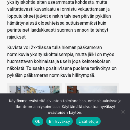
yksityiskohtia siten useammasta kohdasta, mutta
valitettavasti kuvanlaatu ei onnistu vakuuttamaan ja
lopputulokset jäävät ainakin talvisen päivän pykälän
hämärtyneissä olosuhteissa suttuisemmiksi kuin
perinteiset laadukkaasti suoraan sensorilta tehdyt
rajaukset.
Kuvista voi 2x-tilassa tulla hieman pääkameran
normikuvia yksityiskohtaisempia, mutta jälki on myös
huomattavan kohinaista ja usein jopa keinotekoisen
näköistä. Toisaalta positiivisena puolena terävöitys on
pykälän pääkameran normikuvia hillitympää.
Käytämme evästeitä sivuston toiminnoissa, ominaisuuksissa ja
liikenteen analysoinnissa. Käyttämällä sivustoa hyväksyt
evästeiden käytön.
Ok
En hyväksy
Lisätietoja