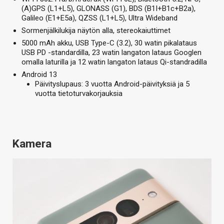
(A)GPS (L1+L5), GLONASS (G1), BDS (B1I+B1c+B2a),
Galileo (E1+E5a), QZSS (L1+L5), Ultra Wideband
Sormenjälkilukija näytön alla, stereokaiuttimet
5000 mAh akku, USB Type-C (3.2), 30 watin pikalataus
USB PD -standardilla, 23 watin langaton lataus Googlen
omalla laturilla ja 12 watin langaton lataus Qi-standradilla
Android 13
Päivityslupaus: 3 vuotta Android-päivityksiä ja 5
vuotta tietoturvakorjauksia
Kamera