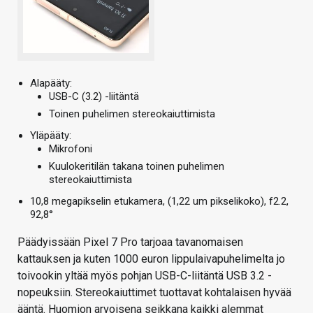
Alapääty:
USB-C (3.2) -liitäntä
Toinen puhelimen stereokaiuttimista
Yläpääty:
Mikrofoni
Kuulokeritilän takana toinen puhelimen
stereokaiuttimista
10,8 megapikselin etukamera, (1,22 um pikselikoko), f2.2,
92,8°
Päädyissään Pixel 7 Pro tarjoaa tavanomaisen
kattauksen ja kuten 1000 euron lippulaivapuhelimelta jo
toivookin yltää myös pohjan USB-C-liitäntä USB 3.2 -
nopeuksiin. Stereokaiuttimet tuottavat kohtalaisen hyvää
ääntä. Huomion arvoisena seikkana kaikki alemmat