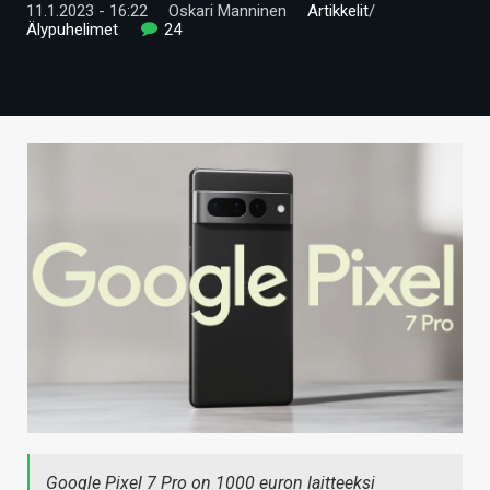
11.1.2023 - 16:22
Oskari Manninen
Artikkelit
/
ARTIKKELIT
Älypuhelimet
24
VIDEOT
TECHBBS
TIETOA
HINTA.FI
KAUPPA
VAIHDA TEEMA
HAKU
Google Pixel 7 Pro on 1000 euron laitteeksi