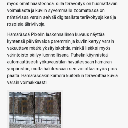
myös omat haasteensa, sillä terävöitys on huomattavan
voimakasta ja kuviin syvemmälle zoomatessa on
nähtävissä varsin selvää digitaalista terävöitysjälkeä ja
rosoisia ääriviivoja.
Hämärässä Pixelin laskennallinen kuvaus näyttää
kyntensä päivänvaloa paremmin ja kuviin kertyy varsin
vakuuttava määrä yksityiskohtia, minkä lisäksi myös
värintoisto säilyy luonnollisena. Puhelin käynnistää
automaattisesti yökuvaustilan havaitessaan hämärän
ympäristön, mutta halutessaan sen voi ottaa myös pois
päältä. Hämärässäkin kamera kuitenkin terävöittää kuvia
varsin voimakkaasti.