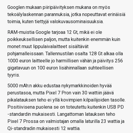
Googlen mukaan piiripäivityksen mukana on myös
tekoälylaskennan parannuksia, jotka nopeuttavat erinäisiä
toimia, kuten tiettyjä valokuvausominaisuuksia.
RAM-muistia Google tarjoaa 12 Gt, mikä ei ole
poikkeuksellisen paljon, mutta kuitenkin enemmän kuin
monet muut lippulaivalaitteet sisältävät
pohjamalleissaan. Tallennustilan osalta 128 Gt alkaa olla
1000 euron laitteelle jo harmillisen vähän ja päivitys 256
gigatavuun on 100 euron lisähinnallaan suhteellisen
tyyris.
5000 mAh:n akku edustaa nykymarkkinoiden hyvää
perustasoa, mutta Pixel 7 Pron vain 30 wattiin jäävä
pikalatauksen teho ei yllä kovimpien kilpailijoiden tasolle.
Positiivisena puolena se on toteutettu kuitenkin USB PD
-standardin mukaisesti. Langattoman latauksen teho
Pixel 7 Prossa on valmistajan omalla laturilla 23 wattia ja
Qi-standradin mukaisesti 12 wattia.