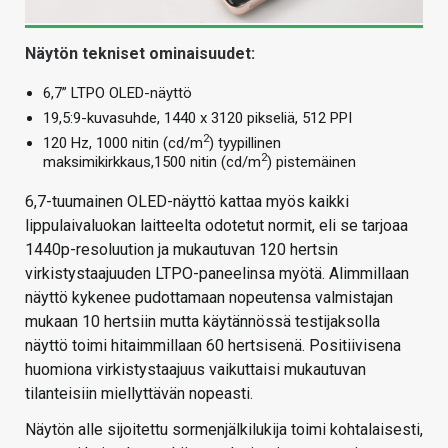
Näytön tekniset ominaisuudet:
6,7” LTPO OLED-näyttö
19,5:9-kuvasuhde, 1440 x 3120 pikseliä, 512 PPI
2
120 Hz, 1000 nitin (cd/m
) tyypillinen
2
maksimikirkkaus,1500 nitin (cd/m
) pistemäinen
6,7-tuumainen OLED-näyttö kattaa myös kaikki
lippulaivaluokan laitteelta odotetut normit, eli se tarjoaa
1440p-resoluution ja mukautuvan 120 hertsin
virkistystaajuuden LTPO-paneelinsa myötä. Alimmillaan
näyttö kykenee pudottamaan nopeutensa valmistajan
mukaan 10 hertsiin mutta käytännössä testijaksolla
näyttö toimi hitaimmillaan 60 hertsisenä. Positiivisena
huomiona virkistystaajuus vaikuttaisi mukautuvan
tilanteisiin miellyttävän nopeasti.
Näytön alle sijoitettu sormenjälkilukija toimi kohtalaisesti,