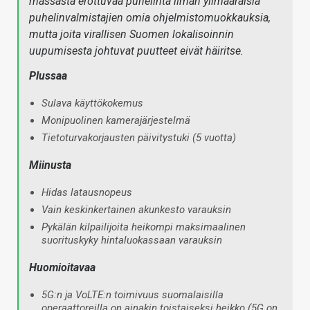
massasta erottuvaa puhelinta ilman ylimääräisiä
puhelinvalmistajien omia ohjelmistomuokkauksia,
mutta joita virallisen Suomen lokalisoinnin
uupumisesta johtuvat puutteet eivät häiritse.
Plussaa
Sulava käyttökokemus
Monipuolinen kamerajärjestelmä
Tietoturvakorjausten päivitystuki (5 vuotta)
Miinusta
Hidas latausnopeus
Vain keskinkertainen akunkesto varauksin
Pykälän kilpailijoita heikompi maksimaalinen
suorituskyky hintaluokassaan varauksin
Huomioitavaa
5G:n ja VoLTE:n toimivuus suomalaisilla
operaattoreilla on ainakin toistaiseksi heikko (5G on