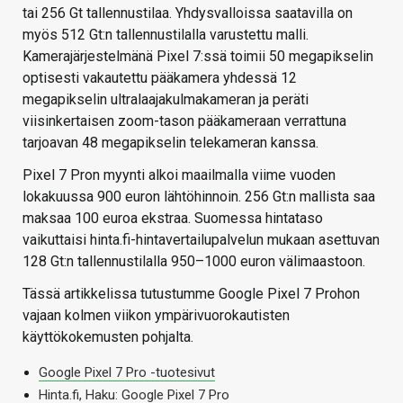
tai 256 Gt tallennustilaa. Yhdysvalloissa saatavilla on
myös 512 Gt:n tallennustilalla varustettu malli.
Kamerajärjestelmänä Pixel 7:ssä toimii 50 megapikselin
optisesti vakautettu pääkamera yhdessä 12
megapikselin ultralaajakulmakameran ja peräti
viisinkertaisen zoom-tason pääkameraan verrattuna
tarjoavan 48 megapikselin telekameran kanssa.
Pixel 7 Pron myynti alkoi maailmalla viime vuoden
lokakuussa 900 euron lähtöhinnoin. 256 Gt:n mallista saa
maksaa 100 euroa ekstraa. Suomessa hintataso
vaikuttaisi hinta.fi-hintavertailupalvelun mukaan asettuvan
128 Gt:n tallennustilalla 950–1000 euron välimaastoon.
Tässä artikkelissa tutustumme Google Pixel 7 Prohon
vajaan kolmen viikon ympärivuorokautisten
käyttökokemusten pohjalta.
Google Pixel 7 Pro -tuotesivut
Hinta.fi, Haku: Google Pixel 7 Pro