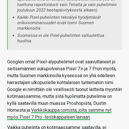
tuettuna raportoidusti vain Telialla ja vain puhelimen
joulukuun 2022 beetapäivityksestä alkaen)
Kaikki Pixel-puhelinten tekoälyä hyödyntävät
erikoisominaisuudet eivät toimi Suomen
markkinoilla
Suomessa ei ole Pixel-puhelinten valtuutettua
huoltoa
Googlen omat Pixel-älypuhelimet ovat saavuttaneet jo
seitsemännen sukupolvensa Pixel 7:n ja 7 Pron myötä,
mutta Suomen markkinoilla kyseessä on yhä edelleen
harrastajien ulkopuolelle kohtalaisen tuntematon nimi.
Google ei nimittäin ole virallisesti tuonut laitteita myyntiin
kotimaassamme, mutta siitä huolimatta puhelimia on
kyllä saatavilla muun muassa Proshopista, Dustin
Homesta ja
Verkkokauppa.comista, jolta saimme nyt
myös Pixel 7 Pro -testikappaleen lainaan
.
Vaikka puhelinta on kotimaassamme saatavilla, ei