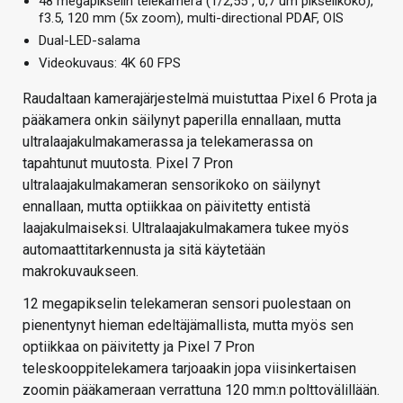
48 megapikselin telekamera (1/2,55”, 0,7 um pikselikoko),
f3.5, 120 mm (5x zoom), multi-directional PDAF, OIS
Dual-LED-salama
Videokuvaus: 4K 60 FPS
Raudaltaan kamerajärjestelmä muistuttaa Pixel 6 Prota ja
pääkamera onkin säilynyt paperilla ennallaan, mutta
ultralaajakulmakamerassa ja telekamerassa on
tapahtunut muutosta. Pixel 7 Pron
ultralaajakulmakameran sensorikoko on säilynyt
ennallaan, mutta optiikkaa on päivitetty entistä
laajakulmaiseksi. Ultralaajakulmakamera tukee myös
automaattitarkennusta ja sitä käytetään
makrokuvaukseen.
12 megapikselin telekameran sensori puolestaan on
pienentynyt hieman edeltäjämallista, mutta myös sen
optiikkaa on päivitetty ja Pixel 7 Pron
teleskooppitelekamera tarjoaakin jopa viisinkertaisen
zoomin pääkameraan verrattuna 120 mm:n polttovälillään.