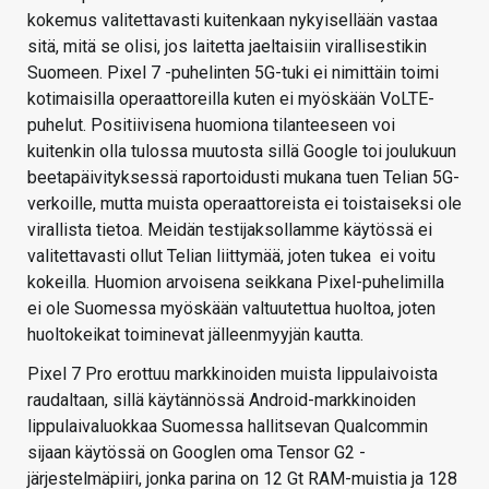
kokemus valitettavasti kuitenkaan nykyisellään vastaa
sitä, mitä se olisi, jos laitetta jaeltaisiin virallisestikin
Suomeen. Pixel 7 -puhelinten 5G-tuki ei nimittäin toimi
kotimaisilla operaattoreilla kuten ei myöskään VoLTE-
puhelut. Positiivisena huomiona tilanteeseen voi
kuitenkin olla tulossa muutosta sillä Google toi joulukuun
beetapäivityksessä raportoidusti mukana tuen Telian 5G-
verkoille, mutta muista operaattoreista ei toistaiseksi ole
virallista tietoa. Meidän testijaksollamme käytössä ei
valitettavasti ollut Telian liittymää, joten tukea ei voitu
kokeilla. Huomion arvoisena seikkana Pixel-puhelimilla
ei ole Suomessa myöskään valtuutettua huoltoa, joten
huoltokeikat toiminevat jälleenmyyjän kautta.
Pixel 7 Pro erottuu markkinoiden muista lippulaivoista
raudaltaan, sillä käytännössä Android-markkinoiden
lippulaivaluokkaa Suomessa hallitsevan Qualcommin
sijaan käytössä on Googlen oma Tensor G2 -
järjestelmäpiiri, jonka parina on 12 Gt RAM-muistia ja 128