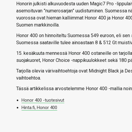
Honorin julkisti alkuvuodesta uuden Magic7 Pro -lippulai
asemoituvan ”numerosarjan” uudistuminen. Suomessa nähti
vuorossa ovat hieman kalliimmat Honor 400 ja Honor 400 P
Suomen markkinoilla.
Honor 400 on hinnoiteltu Suomessa 549 euroon, eli sen s
Suomessa saataville tulee ainoastaan 8 & 512 Gt muistiva
15. kesäkuuta mennessä Honor 400 ostaneille on tarjolla 
suojakuoret, Honor Choice -nappikuulokkeet sekä 180 pä
Tarjolla olevia värivaihtoehtoja ovat Midnight Black ja D
vaihtoehtoa.
Tässä artikkelissa arvostelemme Honor 400 -mallia noin 
Honor 400 -tuotesivut
Hinta.fi, Honor 400