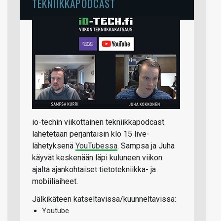
TEKNIIKKAPODCAST
io-techin viikottainen tekniikkapodcast
lähetetään perjantaisin klo 15 live-
lähetyksenä
YouTubessa
. Sampsa ja Juha
käyvät keskenään läpi kuluneen viikon
ajalta ajankohtaiset tietotekniikka- ja
mobiiliaiheet.
Jälkikäteen katseltavissa/kuunneltavissa:
Youtube