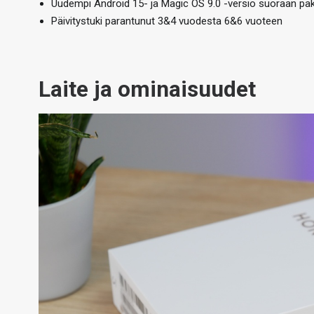
Uudempi Android 15- ja Magic OS 9.0 -versio suoraan pa
Päivitystuki parantunut 3&4 vuodesta 6&6 vuoteen
Laite ja ominaisuudet