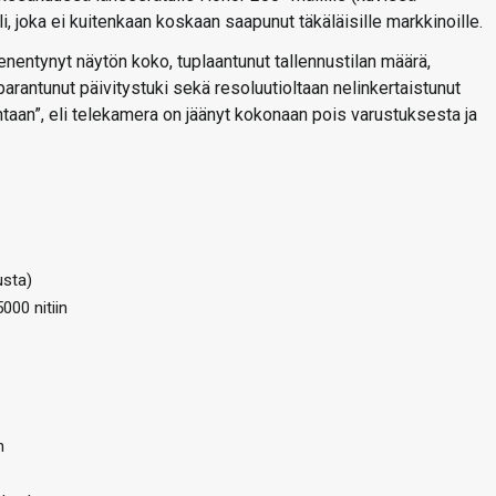
, joka ei kuitenkaan koskaan saapunut täkäläisille markkinoille.
enentynyt näytön koko, tuplaantunut tallennustilan määrä,
arantunut päivitystuki sekä resoluutioltaan nelinkertaistunut
aan”, eli telekamera on jäänyt kokonaan pois varustuksesta ja
usta)
00 nitiin
n