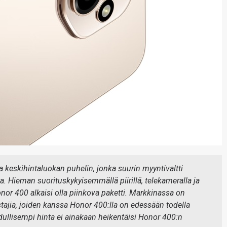
keskihintaluokan puhelin, jonka suurin myyntivaltti
a. Hieman suorituskykyisemmällä piirillä, telekameralla ja
nor 400 alkaisi olla piinkova paketti. Markkinassa on
ustajia, joiden kanssa Honor 400:lla on edessään todella
dullisempi hinta ei ainakaan heikentäisi Honor 400:n