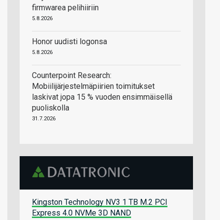
firmwarea pelihiiriin
5.8.2026
Honor uudisti logonsa
5.8.2026
Counterpoint Research:
Mobiilijärjestelmäpiirien toimitukset
laskivat jopa 15 % vuoden ensimmäisellä
puoliskolla
31.7.2026
Kingston Technology NV3 1 TB M.2 PCI
Express 4.0 NVMe 3D NAND