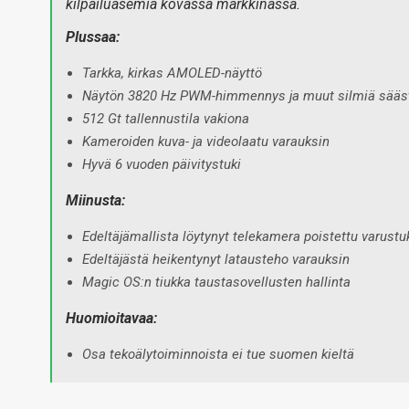
kilpailuasemia kovassa markkinassa.
Plussaa:
Tarkka, kirkas AMOLED-näyttö
Näytön 3820 Hz PWM-himmennys ja muut silmiä sääs
512 Gt tallennustila vakiona
Kameroiden kuva- ja videolaatu varauksin
Hyvä 6 vuoden päivitystuki
Miinusta:
Edeltäjämallista löytynyt telekamera poistettu varust
Edeltäjästä heikentynyt latausteho varauksin
Magic OS:n tiukka taustasovellusten hallinta
Huomioitavaa:
Osa tekoälytoiminnoista ei tue suomen kieltä