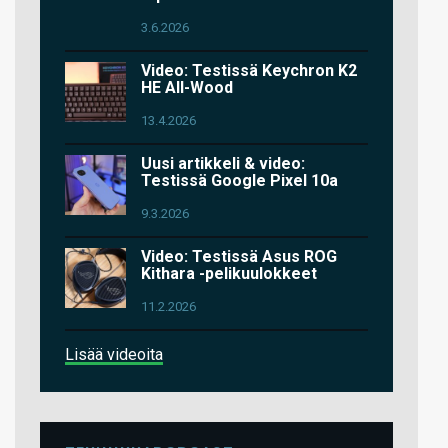
3.6.2026
Video: Testissä Keychron K2
HE All-Wood
13.4.2026
Uusi artikkeli & video:
Testissä Google Pixel 10a
9.3.2026
Video: Testissä Asus ROG
Kithara -pelikuulokkeet
11.2.2026
Lisää videoita