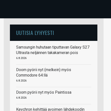
UUTISIA LYHYESTI
Samsungin huhutaan tiputtavan Galaxy S27
Ultrasta neljännen takakameran pois
6.8.2026
Doom pyörii nyt (melkein) myös
Commodore 64:llä
6.8.2026
Doom pyörii nyt myös Paintissa
6.8.2026
Keychron kehittää avoimen lähdekoodin