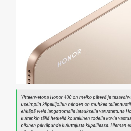
Yhteenvetona Honor 400 on melko pätevä ja tasavahva 
useimpiin kilpailijoihin nähden on muhkea tallennustil
ehkäpä vielä langattomalla latauksella varustettuna Ho
kuitenkin tällä hetkellä kourallinen todella kovia vast
hikinen päiväpuhde kuluttajista kilpaillessa. Hieman e