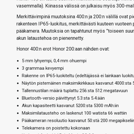
vasemmalla). Kiinassa välissä on julkaisu myös 300-malli
Merkittävimpinä muutoksina 400:n ja 200:n välillä ovat pi
rakenteen IP65-luokitus, merkittävästi kuuteen vuoteen p
pääkamera. Muutoksia on tapahtunut myös ”toiseen suunt
akun lataustehoa on pienennetty.
Honor 400:n erot Honor 200:aan nähden ovat:
5 mm lyhyempi, 0,4 mm ohuempi
3 grammaa kevyempi
Rakenne on IP65-luokiteltu (edeltäjässä ei lainkaan luokit
Näytön pistemäinen maksimikirkkaus kasvanut 4000:sta 50
Tallennustilan määrä tuplattu 256:sta 512 megatavuun
Bluetooth-versio päivittynyt 5.3:sta 5.4:ään
Akun kapasiteetti kasvanut 5200:sta 5300 mAh:iin
Maksimilatausteho on laskenut 100 watista 66 wattiin
Pääkameran resoluutio kasvanut 50:stä 200 megapikselii
Telekamera on poistettu kokonaan