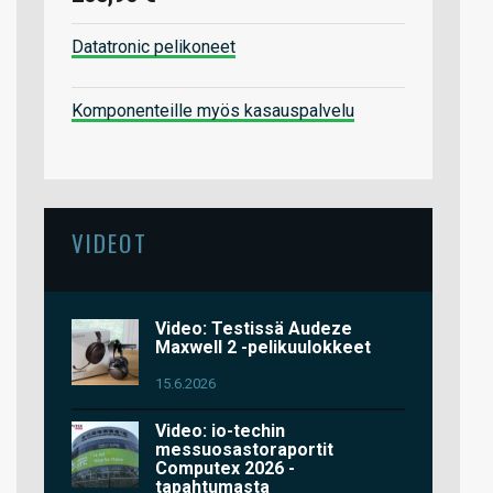
Datatronic pelikoneet
Komponenteille myös kasauspalvelu
VIDEOT
Video: Testissä Audeze
Maxwell 2 -pelikuulokkeet
15.6.2026
Video: io-techin
messuosastoraportit
Computex 2026 -
tapahtumasta