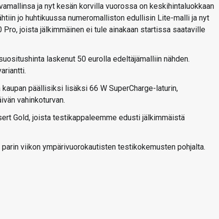
vamallinsa ja nyt kesän korvilla vuorossa on keskihintaluokkaan
in jo huhtikuussa numeromalliston edullisin Lite-malli ja nyt
ro, joista jälkimmäinen ei tule ainakaan startissa saataville
uositushinta laskenut 50 eurolla edeltäjämalliin nähden.
riantti.
kaupan päällisiksi lisäksi 66 W SuperCharge-laturin,
ivän vahinkoturvan.
esert Gold, joista testikappaleemme edusti jälkimmäistä
parin viikon ympärivuorokautisten testikokemusten pohjalta.