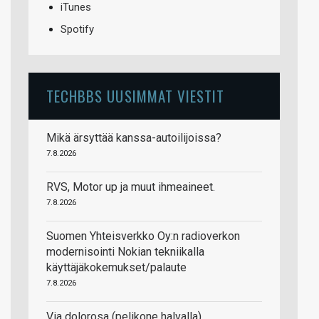
iTunes
Spotify
TECHBBS UUSIMMAT VIESTIT
Mikä ärsyttää kanssa-autoilijoissa?
7.8.2026
RVS, Motor up ja muut ihmeaineet.
7.8.2026
Suomen Yhteisverkko Oy:n radioverkon
modernisointi Nokian tekniikalla
käyttäjäkokemukset/palaute
7.8.2026
Via dolorosa (pelikone halvalla)