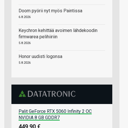
Doom pyörii nyt myös Paintissa
6.8.2026
Keychron kehittää avoimen lähdekoodin
firmwarea pelihiiriin
5.8.2026
Honor uudisti logonsa
5.8.2026
Palit GeForce RTX 5060 Infinity 2 OC
NVIDIA 8 GB GDDR7
449,90 €