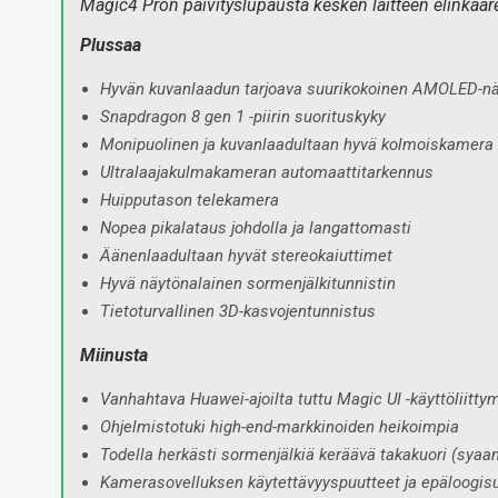
Magic4 Pron päivityslupausta kesken laitteen elinkaaren
Plussaa
Hyvän kuvanlaadun tarjoava suurikokoinen AMOLED-nä
Snapdragon 8 gen 1 -piirin suorituskyky
Monipuolinen ja kuvanlaadultaan hyvä kolmoiskamera
Ultralaajakulmakameran automaattitarkennus
Huipputason telekamera
Nopea pikalataus johdolla ja langattomasti
Äänenlaadultaan hyvät stereokaiuttimet
Hyvä näytönalainen sormenjälkitunnistin
Tietoturvallinen 3D-kasvojentunnistus
Miinusta
Vanhahtava Huawei-ajoilta tuttu Magic UI -käyttöliitty
Ohjelmistotuki high-end-markkinoiden heikoimpia
Todella herkästi sormenjälkiä keräävä takakuori (syaan
Kamerasovelluksen käytettävyyspuutteet ja epäloogis