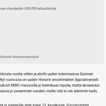
eisen standardin USB-PD-lataustehoja
ttisesti kosteusvaurioita
toista vuotta sitten ja aloitti uuden tulemisensa Suomen
 Nyt vuorossa on uuden Honorin ensimmäinen lippulaivamalli
ulkisti MWC-messuilla jo helmikuun lopulla, mutta lanseerasi
massa jo useamman vuoden, mutta sitä ei ole aiemmin tuotu
a saataville laite tulee 13. kesäkuuta. Suositushinta