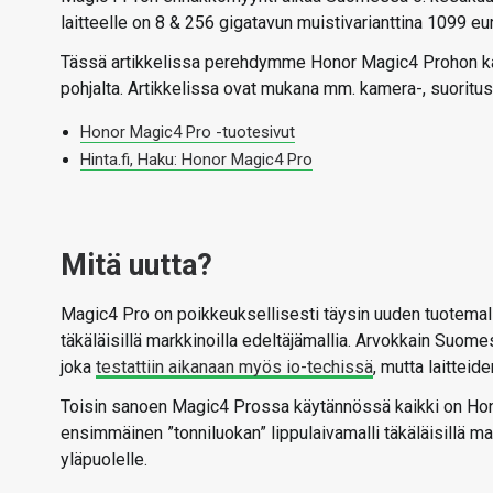
laitteelle on 8 & 256 gigatavun muistivarianttina 1099 eur
Tässä artikkelissa perehdymme Honor Magic4 Prohon katt
pohjalta. Artikkelissa ovat mukana mm. kamera-, suoritus
Honor Magic4 Pro -tuotesivut
Hinta.fi, Haku: Honor Magic4 Pro
Mitä uutta?
Magic4 Pro on poikkeuksellisesti täysin uuden tuotemallis
täkäläisillä markkinoilla edeltäjämallia. Arvokkain Suom
joka
testattiin aikanaan myös io-techissä
, mutta laitteid
Toisin sanoen Magic4 Prossa käytännössä kaikki on Honor
ensimmäinen ”tonniluokan” lippulaivamalli täkäläisillä m
yläpuolelle.