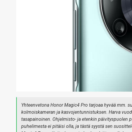
Yhteenvetona Honor Magic4 Pro tarjoaa hyvää mm. suo
kolmoiskameran ja kasvojentunnistuksen. Harva vuode
tasapainoinen. Ohjelmisto- ja etenkin päivityspuolen p
puhelimesta ei pitäisi olla, ja tästä syystä sen suositt