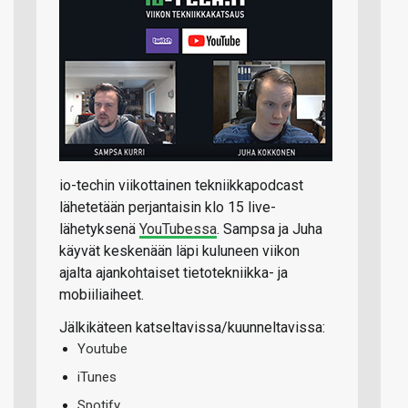
io-techin viikottainen tekniikkapodcast
lähetetään perjantaisin klo 15 live-
lähetyksenä
YouTubessa
. Sampsa ja Juha
käyvät keskenään läpi kuluneen viikon
ajalta ajankohtaiset tietotekniikka- ja
mobiiliaiheet.
Jälkikäteen katseltavissa/kuunneltavissa:
Youtube
iTunes
Spotify