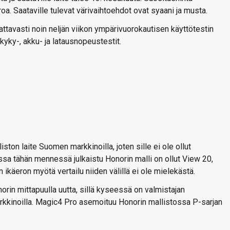
oa. Saataville tulevat värivaihtoehdot ovat syaani ja musta.
avasti noin neljän viikon ympärivuorokautisen käyttötestin
kyky-, akku- ja latausnopeustestit.
ton laite Suomen markkinoilla, joten sille ei ole ollut
essa tähän mennessä julkaistu Honorin malli on ollut View 20,
en ikäeron myötä vertailu niiden välillä ei ole mielekästä.
in mittapuulla uutta, sillä kyseessä on valmistajan
arkkinoilla. Magic4 Pro asemoituu Honorin mallistossa P-sarjan