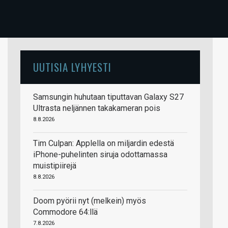
UUTISIA LYHYESTI
Samsungin huhutaan tiputtavan Galaxy S27
Ultrasta neljännen takakameran pois
8.8.2026
Tim Culpan: Applella on miljardin edestä
iPhone-puhelinten siruja odottamassa
muistipiirejä
8.8.2026
Doom pyörii nyt (melkein) myös
Commodore 64:llä
7.8.2026