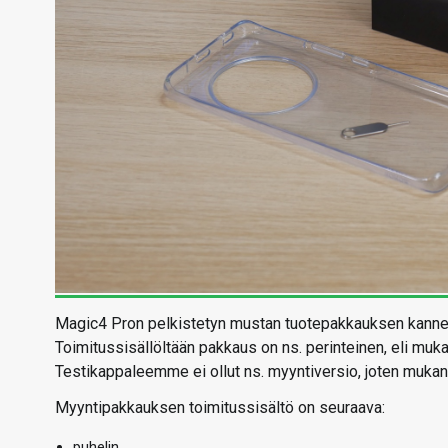
Magic4 Pron pelkistetyn mustan tuotepakkauksen kanne
Toimitussisällöltään pakkaus on ns. perinteinen, eli mukan
Testikappaleemme ei ollut ns. myyntiversio, joten mukana 
Myyntipakkauksen toimitussisältö on seuraava:
puhelin