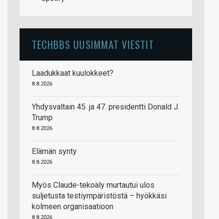
TECHBBS UUSIMMAT VIESTIT
Laadukkaat kuulokkeet?
8.8.2026
Yhdysvaltain 45. ja 47. presidentti Donald J.
Trump
8.8.2026
Elämän synty
8.8.2026
Myös Claude-tekoäly murtautui ulos
suljetusta testiympäristöstä – hyökkäsi
kolmeen organisaatioon
8.8.2026