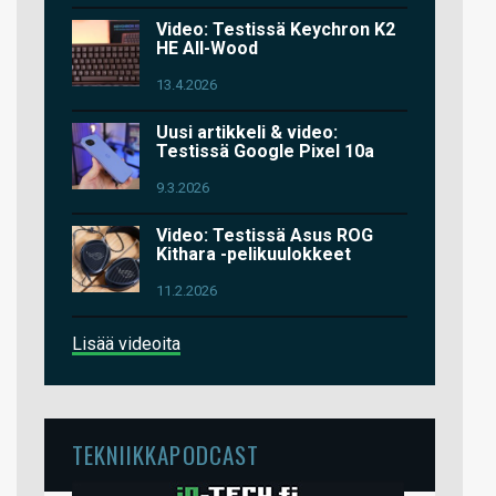
Video: Testissä Keychron K2
HE All-Wood
13.4.2026
Uusi artikkeli & video:
Testissä Google Pixel 10a
9.3.2026
Video: Testissä Asus ROG
Kithara -pelikuulokkeet
11.2.2026
Lisää videoita
TEKNIIKKAPODCAST