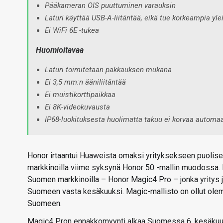
Pääkameran OIS puuttuminen varauksin
Laturi käyttää USB-A-liitäntää, eikä tue korkeampia yl
Ei WiFi 6E -tukea
Huomioitavaa
Laturi toimitetaan pakkauksen mukana
Ei 3,5 mm:n ääniliitäntää
Ei muistikorttipaikkaa
Ei 8K-videokuvausta
IP68-luokituksesta huolimatta takuu ei korvaa automaa
Honor irtaantui Huaweista omaksi yrityksekseen puolisen
markkinoilla viime syksynä Honor 50 -mallin muodossa.
Suomen markkinoilla – Honor Magic4 Pro – jonka yritys j
Suomeen vasta kesäkuuksi. Magic-mallisto on ollut ole
Suomeen.
Magic4 Pron ennakkomyynti alkaa Suomessa 6. kesäkuuta j