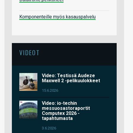
Komponenteille myös kasauspalvelu
VIDEOT
Video: Testissä Audeze
Maxwell 2 -pelikuulokkeet
15.6.2026
Video: io-techin
messuosastoraportit
Computex 2026 -
tapahtumasta
3.6.2026