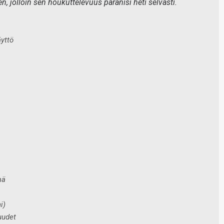
, jolloin sen houkuttelevuus paranisi heti selvästi.
yttö
mä
i)
uudet