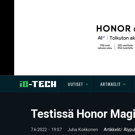
UUTISET
ARTIKKELIT
Testissä Honor Magi
7.6.2022 - 19:07
Juha Kokkonen
Artikkelit
/
Älypu