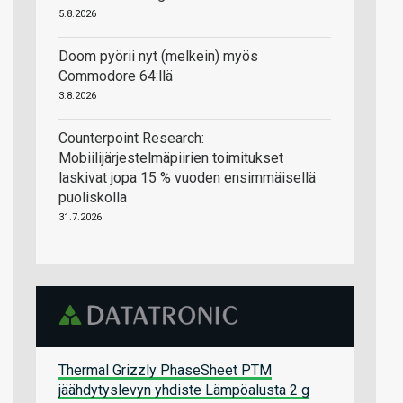
5.8.2026
Doom pyörii nyt (melkein) myös
Commodore 64:llä
3.8.2026
Counterpoint Research:
Mobiilijärjestelmäpiirien toimitukset
laskivat jopa 15 % vuoden ensimmäisellä
puoliskolla
31.7.2026
Thermal Grizzly PhaseSheet PTM
jäähdytyslevyn yhdiste Lämpöalusta 2 g