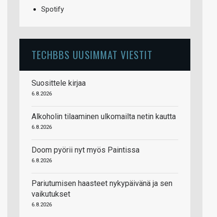
Spotify
TECHBBS UUSIMMAT VIESTIT
Suosittele kirjaa
6.8.2026
Alkoholin tilaaminen ulkomailta netin kautta
6.8.2026
Doom pyörii nyt myös Paintissa
6.8.2026
Pariutumisen haasteet nykypäivänä ja sen
vaikutukset
6.8.2026