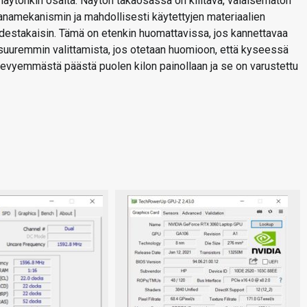
 näytönkin osalta. Näytön takaosassa on kiiltävä, valaisematon
ranamekanismin ja mahdollisesti käytettyjen materiaalien
destakaisin. Tämä on etenkin huomattavissa, jos kannettavaa
 suuremmin valittamista, jos otetaan huomioon, että kyseessä
kevyemmästä päästä puolen kilon painollaan ja se on varustettu