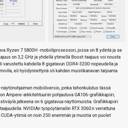
uva Ryzen 7 5800H -mobiiliprosessori, jossa on 8 ydintä ja se
juus on 3,2 GHz ja yhdellä ytimellä Boost-taajuus voi nousta
li varustettu kahdella 8 gigatavun DDR4-3200-nopeudella ja
mmoilla, eli hyödynnettynä oli kahden muistikanavan tarjoama
näytönohjaimen mobiiliversio, jonka tehonkulutus tässä
 on Ampere-arkkitehtuuriin pohjautuva GA106-grafiikkapiiri,
iväylä jatkeena on 6 gigatavua näyttömuistia. Grafiikkapiiri
taajuudella. NVIDIAn työpöytämallin RTX 3060:n verrattuna
, CUDA-ytimiä on noin 250 enemmän ja muistia on puolet