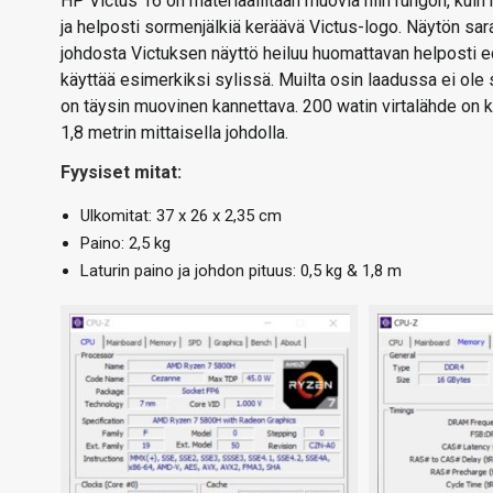
HP Victus 16 on materiaaliltaan muovia niin rungon, kuin
ja helposti sormenjälkiä keräävä Victus-logo. Näytön sa
johdosta Victuksen näyttö heiluu huomattavan helposti e
käyttää esimerkiksi sylissä. Muilta osin laadussa ei ole
on täysin muovinen kannettava. 200 watin virtalähde on 
1,8 metrin mittaisella johdolla.
Fyysiset mitat:
Ulkomitat: 37 x 26 x 2,35 cm
Paino: 2,5 kg
Laturin paino ja johdon pituus: 0,5 kg & 1,8 m