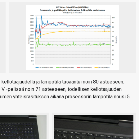
ellotaajuudella ja lämpötila tasaantui noin 80 asteeseen.
d V -pelissä noin 71 asteeseen, todellisen kellotaajuuden
imen yhteisrasituksen aikana prosessorin lämpötila nousi 5