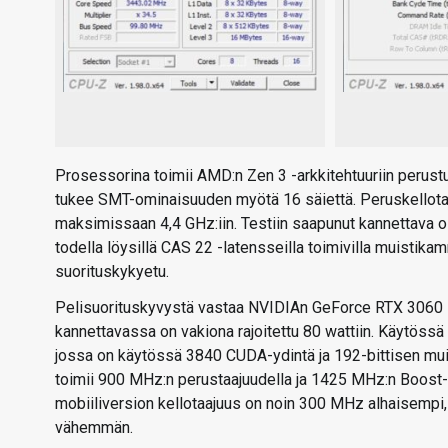
Prosessorina toimii AMD:n Zen 3 -arkkitehtuuriin perust
tukee SMT-ominaisuuden myötä 16 säiettä. Peruskellotaa
maksimissaan 4,4 GHz:iin. Testiin saapunut kannettava o
todella löysillä CAS 22 -latensseilla toimivilla muistika
suorituskykyetu.
Pelisuorituskyvystä vastaa NVIDIAn GeForce RTX 3060 -
kannettavassa on vakiona rajoitettu 80 wattiin. Käytössä
jossa on käytössä 3840 CUDA-ydintä ja 192-bittisen muist
toimii 900 MHz:n perustaajuudella ja 1425 MHz:n Boost-
mobiiliversion kellotaajuus on noin 300 MHz alhaisempi
vähemmän.