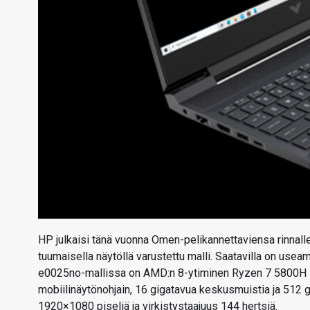
HP julkaisi tänä vuonna Omen-pelikannettaviensa rinnall
tuumaisella näytöllä varustettu malli. Saatavilla on usea
e0025no-mallissa on AMD:n 8-ytiminen Ryzen 7 5800H 
mobiilinäytönohjain, 16 gigatavua keskusmuistia ja 512 gi
1920×1080 piseliä ja virkistystaajuus 144 hertsiä.