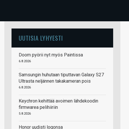
UUTISIA LYHYESTI
Doom pyörii nyt myös Paintissa
6.8.2026
Samsungin huhutaan tiputtavan Galaxy S27
Ultrasta neljännen takakameran pois
6.8.2026
Keychron kehittää avoimen lähdekoodin
firmwarea pelihiiriin
5.8.2026
Honor uudisti logonsa