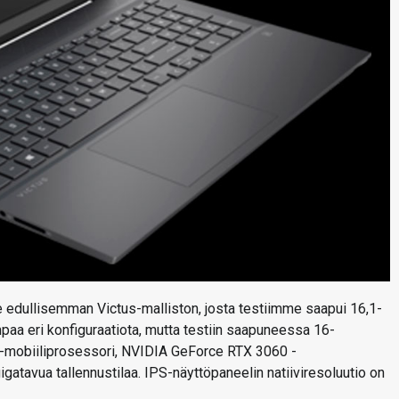
e edullisemman Victus-malliston, josta testiimme saapui 16,1-
mpaa eri konfiguraatiota, mutta testiin saapuneessa 16-
-mobiiliprosessori, NVIDIA GeForce RTX 3060 -
gatavua tallennustilaa. IPS-näyttöpaneelin natiiviresoluutio on