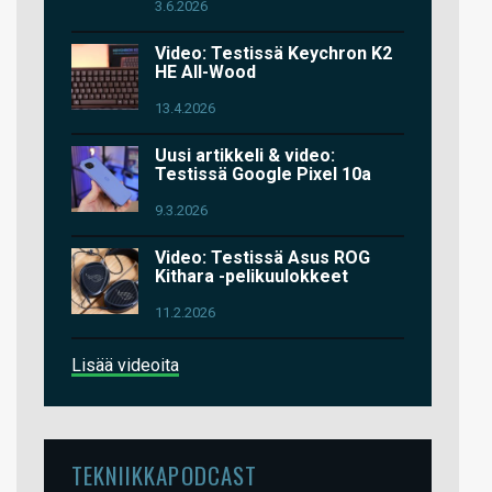
3.6.2026
Video: Testissä Keychron K2
HE All-Wood
13.4.2026
Uusi artikkeli & video:
Testissä Google Pixel 10a
9.3.2026
Video: Testissä Asus ROG
Kithara -pelikuulokkeet
11.2.2026
Lisää videoita
TEKNIIKKAPODCAST