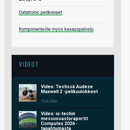
Datatronic pelikoneet
Komponenteille myös kasauspalvelu
VIDEOT
Video: Testissä Audeze
Maxwell 2 -pelikuulokkeet
15.6.2026
Video: io-techin
messuosastoraportit
Computex 2026 -
tapahtumasta