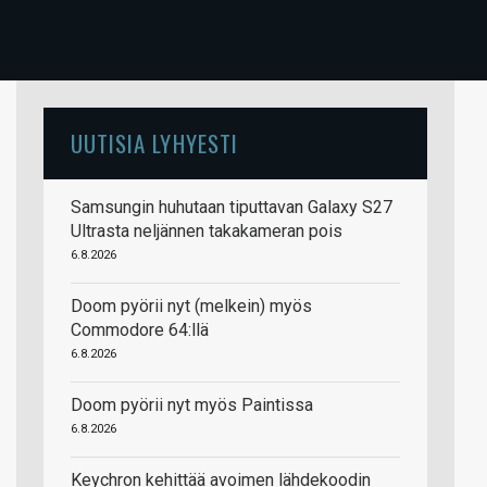
UUTISIA LYHYESTI
Samsungin huhutaan tiputtavan Galaxy S27
Ultrasta neljännen takakameran pois
6.8.2026
Doom pyörii nyt (melkein) myös
Commodore 64:llä
6.8.2026
Doom pyörii nyt myös Paintissa
6.8.2026
Keychron kehittää avoimen lähdekoodin