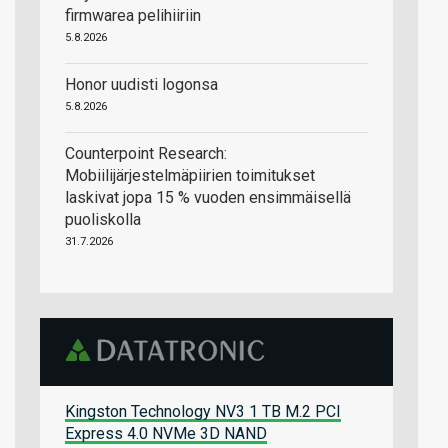
firmwarea pelihiiriin
5.8.2026
Honor uudisti logonsa
5.8.2026
Counterpoint Research:
Mobiilijärjestelmäpiirien toimitukset
laskivat jopa 15 % vuoden ensimmäisellä
puoliskolla
31.7.2026
Kingston Technology NV3 1 TB M.2 PCI
Express 4.0 NVMe 3D NAND