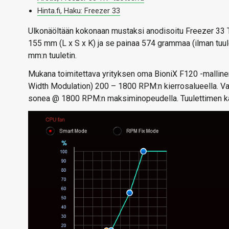
Hinta.fi, Haku: Freezer 33
Ulkonäöltään kokonaan mustaksi anodisoitu Freezer 33 TR
155 mm (L x S x K) ja se painaa 574 grammaa (ilman tuule
mm:n tuuletin.
Mukana toimitettava yrityksen oma BioniX F120 -mallin
Width Modulation) 200 – 1800 RPM:n kierrosalueella. Val
sonea @ 1800 RPM:n maksiminopeudella. Tuulettimen ka