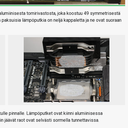
lumiinisesta tornirivastosta, joka koostuu 49 symmetrisestä
 paksuisia lämpöputkia on neljä kappaletta ja ne ovat suoraan
tulle pinnalle. Lämpöputket ovat kiinni alumiinisessa
iin jäävät raot ovat selvästi sormella tunnettavissa.