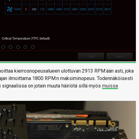
lmoittaa kierrosnopeusalueen ulottuvan 2913 RPM:ään asti, joka
stajan ilmoittama 1800 RPM:n maksiminopeus. Todennäköisesti
 signaalissa on jotain muuta häiriötä sillä myös
muissa