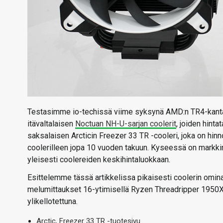
Testasimme io-techissä viime syksynä AMD:n TR4-kantais
itävaltalaisen
Noctuan NH-U-sarjan coolerit
, joiden hint
saksalaisen Arcticin Freezer 33 TR -cooleri, joka on hinn
coolerilleen jopa 10 vuoden takuun. Kyseessä on markkino
yleisesti coolereiden keskihintaluokkaan.
Esittelemme tässä artikkelissa pikaisesti coolerin omi
melumittaukset 16-ytimisellä Ryzen Threadripper 1950X -
ylikellotettuna.
Arctic, Freezer 33 TR -tuotesivu