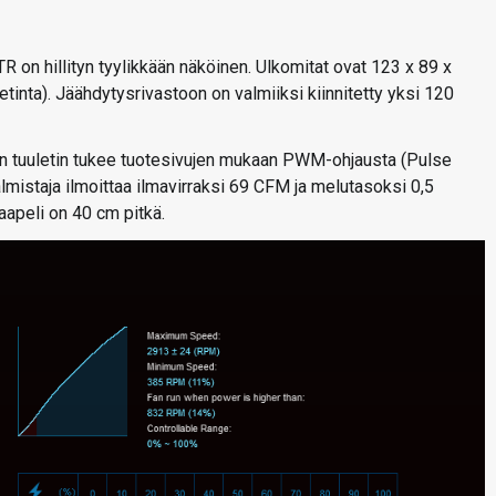
 on hillityn tyylikkään näköinen. Ulkomitat ovat 123 x 89 x
tinta). Jäähdytysrivastoon on valmiiksi kiinnitetty yksi 120
en tuuletin tukee tuotesivujen mukaan PWM-ohjausta (Pulse
mistaja ilmoittaa ilmavirraksi 69 CFM ja melutasoksi 0,5
apeli on 40 cm pitkä.