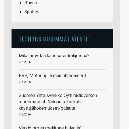
iTunes
Spotify
TECHBBS UUSIMMAT VIESTIT
Mikä ärsyttää kanssa-autoilijoissa?
7.8.2026
RVS, Motor up ja muut ihmeaineet.
7.8.2026
Suomen Yhteisverkko Oy:n radioverkon
modernisointi Nokian tekniikalla
käyttäjäkokemukset/palaute
7.8.2026
Via dolorosa (pelikone halvalla)