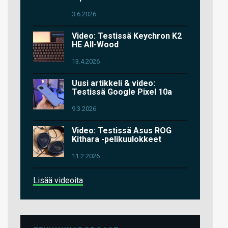
3.6.2026
Video: Testissä Keychron K2
HE All-Wood
13.4.2026
Uusi artikkeli & video:
Testissä Google Pixel 10a
9.3.2026
Video: Testissä Asus ROG
Kithara -pelikuulokkeet
11.2.2026
Lisää videoita