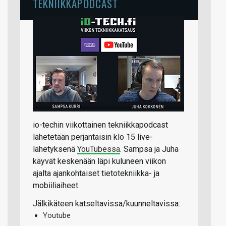
TEKNIIKKAPODCAST
io-techin viikottainen tekniikkapodcast
lähetetään perjantaisin klo 15 live-
lähetyksenä
YouTubessa
. Sampsa ja Juha
käyvät keskenään läpi kuluneen viikon
ajalta ajankohtaiset tietotekniikka- ja
mobiiliaiheet.
Jälkikäteen katseltavissa/kuunneltavissa:
Youtube