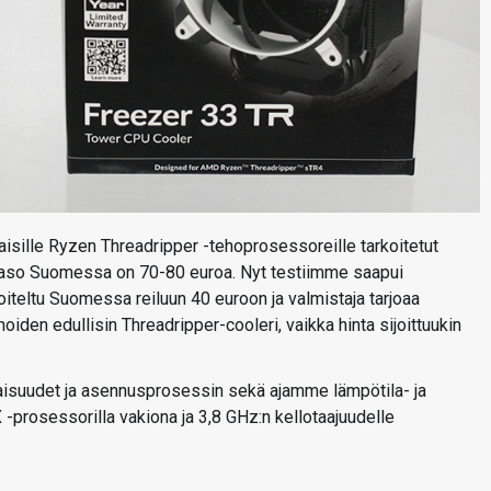
ille Ryzen Threadripper -tehoprosessoreille tarkoitetut
ataso Suomessa on 70-80 euroa. Nyt testiimme saapui
oiteltu Suomessa reiluun 40 euroon ja valmistaja tarjoaa
iden edullisin Threadripper-cooleri, vaikka hinta sijoittuukin
naisuudet ja asennusprosessin sekä ajamme lämpötila- ja
prosessorilla vakiona ja 3,8 GHz:n kellotaajuudelle