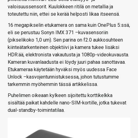
valoisuussensorit. Kuulokkeen ritilä on metallia ja
toteutettu niin, ettei se kerää helposti likaa itseensä.
16 megapikselin etukamera on sama kuin OnePlus 5:ssä,
eli se perustuu Sonyn IMX 371 –kuvasensoriin
(pikselikoko 1,0 um). Sen parina on f2.0 aukkosuhteen
kiinteätarkenteinen objektiivi ja kamera tukee lisäksi
HDR:ää, elektronista vakautusta ja 1080p-videokuvausta.
Kameran kuvanlaadusta ei löydy juuri pahaa sanottavaa.
Etukameraa käytetään hyväksi myös uudessa Face
Unlock –kasvojentunnistuksessa, johon tutustumme
tarkemmin myöhemmin tässä artikkelissa.
Puhelimen oikeaan kylkeen sijoitettu korttikelkka
sisältää paikat kahdelle nano-SIM-kortille, jotka tukevat
dual-standby-toimintatilaa.