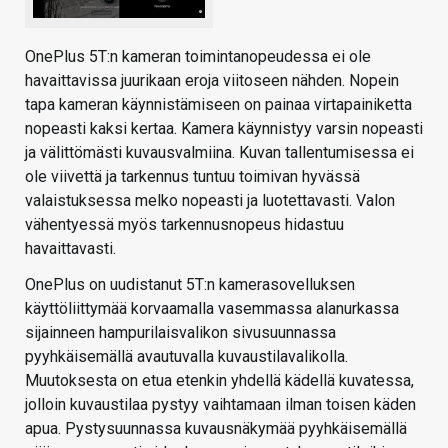
OnePlus 5T:n kameran toimintanopeudessa ei ole
havaittavissa juurikaan eroja viitoseen nähden. Nopein
tapa kameran käynnistämiseen on painaa virtapainiketta
nopeasti kaksi kertaa. Kamera käynnistyy varsin nopeasti
ja välittömästi kuvausvalmiina. Kuvan tallentumisessa ei
ole viivettä ja tarkennus tuntuu toimivan hyvässä
valaistuksessa melko nopeasti ja luotettavasti. Valon
vähentyessä myös tarkennusnopeus hidastuu
havaittavasti.
OnePlus on uudistanut 5T:n kamerasovelluksen
käyttöliittymää korvaamalla vasemmassa alanurkassa
sijainneen hampurilaisvalikon sivusuunnassa
pyyhkäisemällä avautuvalla kuvaustilavalikolla.
Muutoksesta on etua etenkin yhdellä kädellä kuvatessa,
jolloin kuvaustilaa pystyy vaihtamaan ilman toisen käden
apua. Pystysuunnassa kuvausnäkymää pyyhkäisemällä