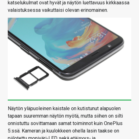
katselukulmat ovat hyvät ja näytön luettavuus kirkkaassa
valaistuksessa vaikuttaisi olevan erinomainen.
Näytön yläpuoleinen kaistale on kutistunut alapuolen
tapaan suuremman näytön myötä, mutta siihen on silti
onnistuttu sovittamaan samat toiminnot kuin OnePlus
5:ssä. Kameran ja kuulokkeen ohella lasin taakse on
piilotettu moniväri-LED sekä etäisyys- ja