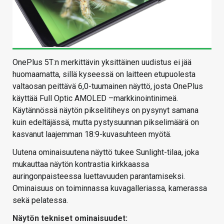
OnePlus 5T:n merkittävin yksittäinen uudistus ei jää
huomaamatta, sillä kyseessä on laitteen etupuolesta
valtaosan peittävä 6,0-tuumainen näyttö, josta OnePlus
käyttää Full Optic AMOLED –markkinointinimeä.
Käytännössä näytön pikselitiheys on pysynyt samana
kuin edeltäjässä, mutta pystysuunnan pikselimäärä on
kasvanut laajemman 18:9-kuvasuhteen myötä.
Uutena ominaisuutena näyttö tukee Sunlight-tilaa, joka
mukauttaa näytön kontrastia kirkkaassa
auringonpaisteessa luettavuuden parantamiseksi.
Ominaisuus on toiminnassa kuvagalleriassa, kamerassa
sekä pelatessa.
Näytön tekniset ominaisuudet: