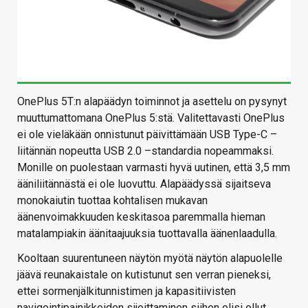
OnePlus 5T:n alapäädyn toiminnot ja asettelu on pysynyt
muuttumattomana OnePlus 5:stä. Valitettavasti OnePlus
ei ole vieläkään onnistunut päivittämään USB Type-C –
liitännän nopeutta USB 2.0 –standardia nopeammaksi.
Monille on puolestaan varmasti hyvä uutinen, että 3,5 mm
ääniliitännästä ei ole luovuttu. Alapäädyssä sijaitseva
monokaiutin tuottaa kohtalisen mukavan
äänenvoimakkuuden keskitasoa paremmalla hieman
matalampiakin äänitaajuuksia tuottavalla äänenlaadulla.
Kooltaan suurentuneen näytön myötä näytön alapuolelle
jäävä reunakaistale on kutistunut sen verran pieneksi,
ettei sormenjälkitunnistimen ja kapasitiivisten
navigointipainikkeiden sijoittaminen siihen olisi ollut