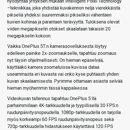
hyödyntää yrityksen mukaan Intelligent Pixel Technology
–tekniikkaa, joka yhdistää kuvakennon neljä vierekkäistä
pikseliä yhdeksi suuremmaksi pikseliksi vähentäen
kuvien kohinaa ja parantaen terävyyttä. Tuloksena olevat
viiden megapikselin otokset skaalataan takaisin 20
megapikselin kokoon.
Vaikka OnePlus 5T:n kamerasovelluksesta löytyy
edelleen painike 2x-zoomaukselle, tapahtuu zoomaus
nyt täysin ohjelmallisesti. On hieman epäselvää,
käyttääkö kamera zoomatuissa kuvissa dataa
useammasta eri kuvasta vai onko kyse puhtaasti yhden
kuvan skaalaamisesta. Pyrimme ottamaan asiasta selvää
hieman myöhemmin tässä kappaleessa.
Videokuvan tallennus tapahtuu OnePlus 5:llä
parhaimmillaan 4K-tarkkuudella ja tyypillisellä 30 FPS:n
ruudunpäivitysnopeudella. 1080p-tarkkuudella on tarjolla
myös korkeampi 60 FPS ruudunpäivitysnopeus sekä
720p-tarkkuudella hidastukseen käytettävä 120 FPS