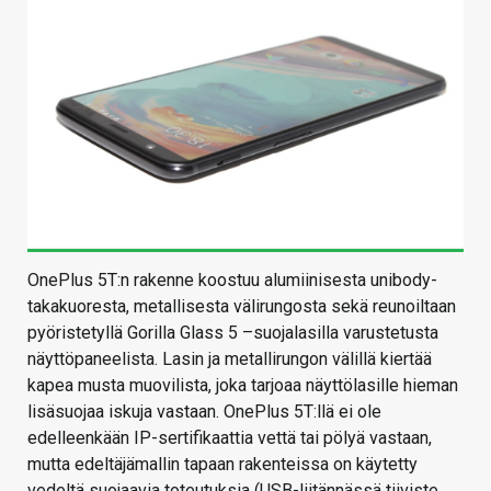
OnePlus 5T:n rakenne koostuu alumiinisesta unibody-
takakuoresta, metallisesta välirungosta sekä reunoiltaan
pyöristetyllä Gorilla Glass 5 –suojalasilla varustetusta
näyttöpaneelista. Lasin ja metallirungon välillä kiertää
kapea musta muovilista, joka tarjoaa näyttölasille hieman
lisäsuojaa iskuja vastaan. OnePlus 5T:llä ei ole
edelleenkään IP-sertifikaattia vettä tai pölyä vastaan,
mutta edeltäjämallin tapaan rakenteissa on käytetty
vedeltä suojaavia toteutuksia (USB-liitännässä tiiviste,