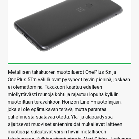
Metallisen takakuoren muotoiluerot OnePlus 5:n ja
OnePlus 5T:n välillä ovat pysyneet hyvin pieninä, joskaan
ei olemattomina. Takakuori kaartuu edelleen
miellyttävästi reunoja kohti ja rajautuu lopulta kylkiin
muotoiltuun terävähköön Horizon Line –muotolinjaan,
joka ei ole epämukavan terävä, mutta parantaa
puhelimesta saatavaa otetta. Ylä- ja alapäädyssä
sijaitsevat muoviset antenniraidat mukailevat laitteen
muotoja ja sulautuvat varsin hyvin metalliseen