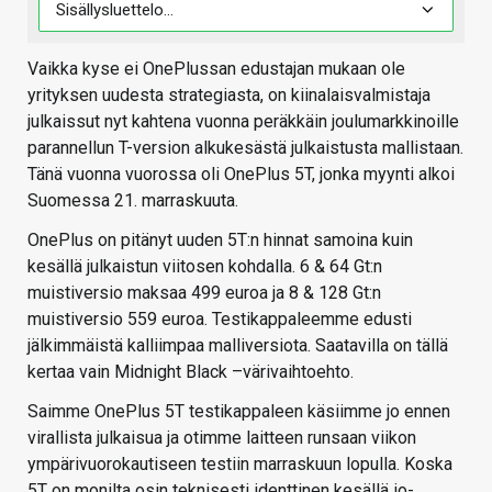
Vaikka kyse ei OnePlussan edustajan mukaan ole
yrityksen uudesta strategiasta, on kiinalaisvalmistaja
julkaissut nyt kahtena vuonna peräkkäin joulumarkkinoille
parannellun T-version alkukesästä julkaistusta mallistaan.
Tänä vuonna vuorossa oli OnePlus 5T, jonka myynti alkoi
Suomessa 21. marraskuuta.
OnePlus on pitänyt uuden 5T:n hinnat samoina kuin
kesällä julkaistun viitosen kohdalla. 6 & 64 Gt:n
muistiversio maksaa 499 euroa ja 8 & 128 Gt:n
muistiversio 559 euroa. Testikappaleemme edusti
jälkimmäistä kalliimpaa malliversiota. Saatavilla on tällä
kertaa vain Midnight Black –värivaihtoehto.
Saimme OnePlus 5T testikappaleen käsiimme jo ennen
virallista julkaisua ja otimme laitteen runsaan viikon
ympärivuorokautiseen testiin marraskuun lopulla. Koska
5T on monilta osin teknisesti identtinen kesällä io-