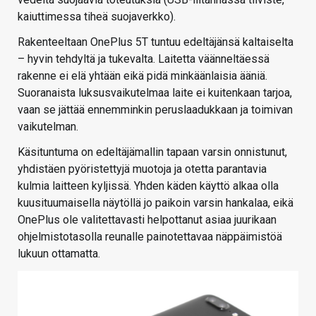
kaiuttimessa tiheä suojaverkko).
Rakenteeltaan OnePlus 5T tuntuu edeltäjänsä kaltaiselta
– hyvin tehdyltä ja tukevalta. Laitetta väänneltäessä
rakenne ei elä yhtään eikä pidä minkäänlaisia ääniä.
Suoranaista luksusvaikutelmaa laite ei kuitenkaan tarjoa,
vaan se jättää ennemminkin peruslaadukkaan ja toimivan
vaikutelman.
Käsituntuma on edeltäjämallin tapaan varsin onnistunut,
yhdistäen pyöristettyjä muotoja ja otetta parantavia
kulmia laitteen kyljissä. Yhden käden käyttö alkaa olla
kuusituumaisella näytöllä jo paikoin varsin hankalaa, eikä
OnePlus ole valitettavasti helpottanut asiaa juurikaan
ohjelmistotasolla reunalle painotettavaa näppäimistöä
lukuun ottamatta.