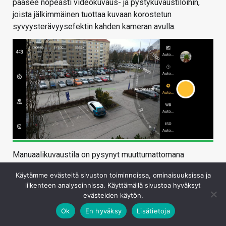
pääsee nopeasti videokuvaus- ja pystykuvaustiloihin,
joista jälkimmäinen tuottaa kuvaan korostetun
syvyysterävyysefektin kahden kameran avulla.
Manuaalikuvaustila on pysynyt muuttumattomana
OnePlus 5:n ajoista ja se on edelleen nimetty Pro-
Käytämme evästeitä sivuston toiminnoissa, ominaisuuksissa ja
kuvaustilaksi. Toteutus on monipuolinen ja selkeä.
liikenteen analysoinnissa. Käyttämällä sivustoa hyväksyt
Tarjolla on herkkyyden (ISO 100–3200), valkotasapainon,
evästeiden käytön.
suljinajan (1/8000 – 30 s), tarkennuksen ja valotuksen
Ok
En hyväksy
Lisätietoja
kompensoinnin (+2…-2) manuaalisäätimet. Lisäksi