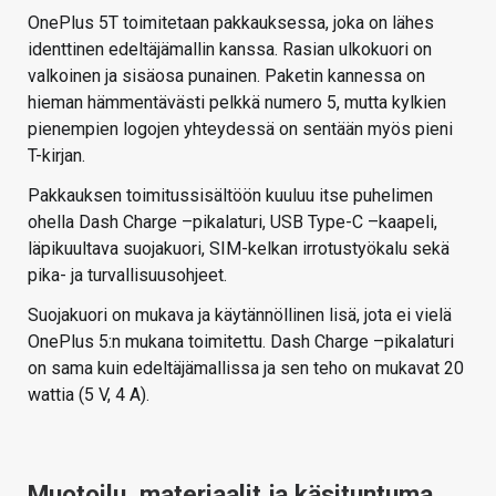
OnePlus 5T toimitetaan pakkauksessa, joka on lähes
identtinen edeltäjämallin kanssa. Rasian ulkokuori on
valkoinen ja sisäosa punainen. Paketin kannessa on
hieman hämmentävästi pelkkä numero 5, mutta kylkien
pienempien logojen yhteydessä on sentään myös pieni
T-kirjan.
Pakkauksen toimitussisältöön kuuluu itse puhelimen
ohella Dash Charge –pikalaturi, USB Type-C –kaapeli,
läpikuultava suojakuori, SIM-kelkan irrotustyökalu sekä
pika- ja turvallisuusohjeet.
Suojakuori on mukava ja käytännöllinen lisä, jota ei vielä
OnePlus 5:n mukana toimitettu. Dash Charge –pikalaturi
on sama kuin edeltäjämallissa ja sen teho on mukavat 20
wattia (5 V, 4 A).
Muotoilu, materiaalit ja käsituntuma