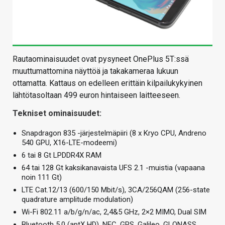
Rautaominaisuudet ovat pysyneet OnePlus 5T:ssä
muuttumattomina näyttöä ja takakameraa lukuun
ottamatta. Kattaus on edelleen erittäin kilpailukykyinen
lähtötasoltaan 499 euron hintaiseen laitteeseen.
Tekniset ominaisuudet:
Snapdragon 835 -järjestelmäpiiri (8 x Kryo CPU, Andreno
540 GPU, X16-LTE-modeemi)
6 tai 8 Gt LPDDR4X RAM
64 tai 128 Gt kaksikanavaista UFS 2.1 -muistia (vapaana
noin 111 Gt)
LTE Cat.12/13 (600/150 Mbit/s), 3CA/256QAM (256-state
quadrature amplitude modulation)
Wi-Fi 802.11 a/b/g/n/ac, 2,4&5 GHz, 2×2 MIMO, Dual SIM
Bluetooth 5.0 (aptX HD), NFC, GPS, Galileo, GLONASS,