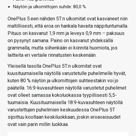
Näytön ja ulkomittojen suhde: 80,0 %
OnePlus 5:een nähden 5T:n ulkomitat ovat kasvaneet niin
maltillisesti, että eroa on hankala havaita näppituntumalla.
Pituus on kasvanut 1,9 mm ja leveys 0,9 mm – paksuus
on pysynyt samana. Paino on kasvanut yhdeksällä
grammalla, mutta siihenkään ei kiinnitä huomiota, jos
laitteita eri vertaile rinnatusten keskenään.
Yleisellä tasolla OnePlus 5T:n ulkomitat ovat
kuusituumaisella näytöllä varustetulle puhelimelle hyvät,
kuten 80 % näytön ja ulkomittojen suhteestakin voi jo
päätellä. 16:9-kuvasuhteen näytöllä varustetut puhelimet
ovat olleet samassa kokoluokassa tyypillisesti 5,5-
tuumaisia. Kuusituumaisella 18:9-kuvasuhteen näytöllä
varustettujen puhelimien keskuudessa OnePlus 5T
sijoittuu kooltaan keskiluokkaan, joskin eroavaisuudet
ovat vain parin millin luokkaa.