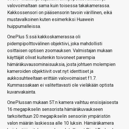
valovoimaltaan sama kuin toisessa takakamerassa.
Kakkossensori on pääsensorin tavoin värillinen, eikä
mustavalkoinen kuten esimerkiksi Huawein
huippumalleissa.
OnePlus 5:ssä kakkoskamerassa oli
pidempipolttovälinen objektiivi, joka mahdollisti
osittaisen optisen zoomauksen. Valmistajan mukaan
käyttäjät olivat kuitenkin toivoneet parempia
hämäräkuvausominaisuuksia, josta johtuen molempien
kameroiden objektiivit ovat nyt identtiset ja
aukkosuhteeltaan erittäin valovoimaiset f1.7.
Kummassakaan ei valitettavasti ole vieläkään optista
kuvanvakainta.
OnePlussan mukaan 5T:n kamera vaihtuu ensisijaisesta
16 megapikselin sensorista hämäräkuvaukseen
tarkoitettuun 20 megapikselin sensoriin ympäristön
valon määrän laskiessa alle 10 luksin. Hämäräkamera