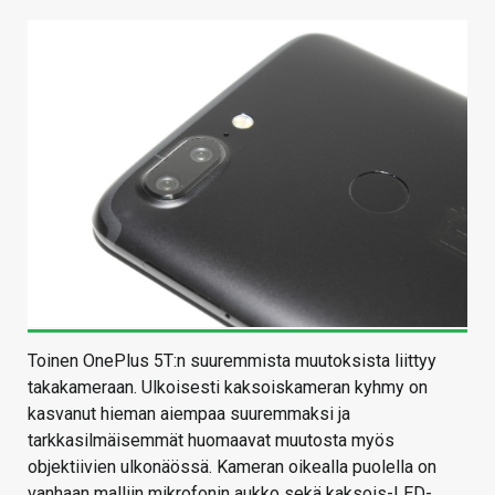
Toinen OnePlus 5T:n suuremmista muutoksista liittyy
takakameraan. Ulkoisesti kaksoiskameran kyhmy on
kasvanut hieman aiempaa suuremmaksi ja
tarkkasilmäisemmät huomaavat muutosta myös
objektiivien ulkonäössä. Kameran oikealla puolella on
vanhaan malliin mikrofonin aukko sekä kaksois-LED-