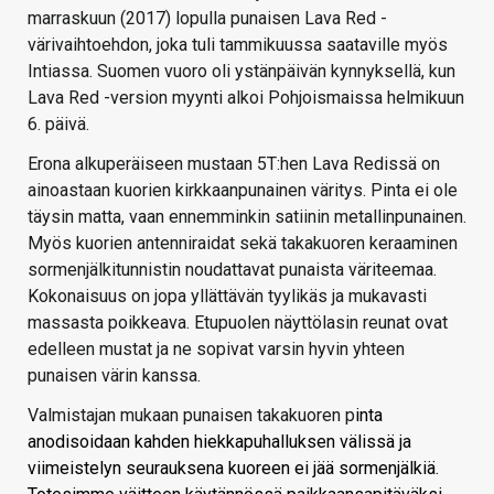
marraskuun (2017) lopulla punaisen Lava Red -
värivaihtoehdon, joka tuli tammikuussa saataville myös
Intiassa. Suomen vuoro oli ystänpäivän kynnyksellä, kun
Lava Red -version myynti alkoi Pohjoismaissa helmikuun
6. päivä.
Erona alkuperäiseen mustaan 5T:hen Lava Redissä on
ainoastaan kuorien kirkkaanpunainen väritys. Pinta ei ole
täysin matta, vaan ennemminkin satiinin metallinpunainen.
Myös kuorien antenniraidat sekä takakuoren keraaminen
sormenjälkitunnistin noudattavat punaista väriteemaa.
Kokonaisuus on jopa yllättävän tyylikäs ja mukavasti
massasta poikkeava. Etupuolen näyttölasin reunat ovat
edelleen mustat ja ne sopivat varsin hyvin yhteen
punaisen värin kanssa.
Valmistajan mukaan punaisen takakuoren p
inta
anodisoidaan kahden hiekkapuhalluksen välissä ja
viimeistelyn seurauksena kuoreen ei jää sormenjälkiä.