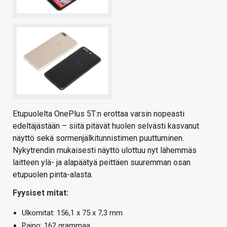
Etupuolelta OnePlus 5T:n erottaa varsin nopeasti
edeltäjästään – siitä pitävät huolen selvästi kasvanut
näyttö sekä sormenjälkitunnistimen puuttuminen.
Nykytrendin mukaisesti näyttö ulottuu nyt lähemmäs
laitteen ylä- ja alapäätyä peittäen suuremman osan
etupuolen pinta-alasta.
Fyysiset mitat:
Ulkomitat: 156,1 x 75 x 7,3 mm
Paino: 162 grammaa