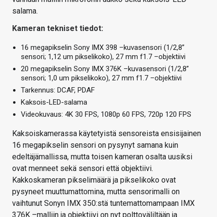
salama.
Kameran tekniset tiedot:
16 megapikselin Sony IMX 398 –kuvasensori (1/2,8”
sensori; 1,12 um pikselikoko), 27 mm f1.7 –objektiivi
20 megapikselin Sony IMX 376K –kuvasensori (1/2,8”
sensori; 1,0 um pikselikoko), 27 mm f1.7 –objektiivi
Tarkennus: DCAF, PDAF
Kaksois-LED-salama
Videokuvaus: 4K 30 FPS, 1080p 60 FPS, 720p 120 FPS
Kaksoiskamerassa käytetyistä sensoreista ensisijainen
16 megapikselin sensori on pysynyt samana kuin
edeltäjämallissa, mutta toisen kameran osalta uusiksi
ovat menneet sekä sensori että objektiivi.
Kakkoskameran pikselimäärä ja pikselikoko ovat
pysyneet muuttumattomina, mutta sensorimalli on
vaihtunut Sonyn IMX 350:stä tuntemattomampaan IMX
376K –malliin ja objektiivi on nyt polttoväliltään ja