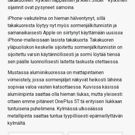
takakuoreen. Kylkien näppäinten ja Alert Slider –kytkimen
sijainnit ovat pysyneet samoina.
iPhone-vaikutelma on hieman hälventynyt, sillä
takakuoresta löytyy nyt myös sormenjälkitunnistin ja
samanaikaisesti Apple on siirtynyt käyttämään uusissa
iPhone-malleissaan lasista takakuorta. Takakuoren
yläpuoliskon keskelle sijoitettu sormenjälkitunnistin on
sijoitettu varsin käytännöllisesti ja sormi löytää tiensä
sen päälle luonnollisesti laitetta taskusta otettaessa.
Mustassa alumiinikuoressa on mattapintainen
viimeistely, jossa sormenjäljet näkyvät heikosti lähinnä
sopivaa valoa vasten katsottaessa. Kuivissa käsissä
alumiinipinta saattaa olla hieman liukas, mutta yleisesti
ottaen emme pitäneet OnePlus 5T:tä erityisen liukkaan
tuntuisena puhelimena. Kylmässä ulkosäässä
metallipinta saattaa tuntua tyypillisesti epämiellyttävän
kylmältä.