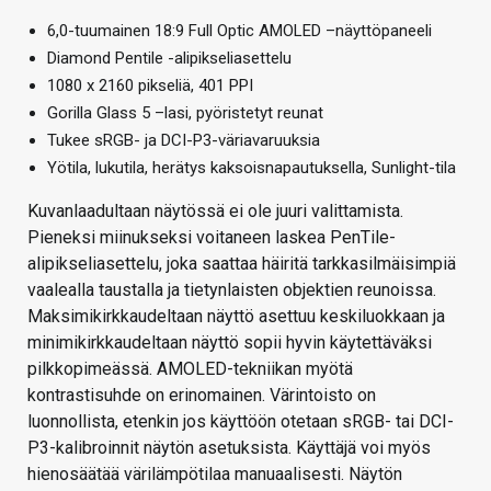
6,0-tuumainen 18:9 Full Optic AMOLED –näyttöpaneeli
Diamond Pentile -alipikseliasettelu
1080 x 2160 pikseliä, 401 PPI
Gorilla Glass 5 –lasi, pyöristetyt reunat
Tukee sRGB- ja DCI-P3-väriavaruuksia
Yötila, lukutila, herätys kaksoisnapautuksella, Sunlight-tila
Kuvanlaadultaan näytössä ei ole juuri valittamista.
Pieneksi miinukseksi voitaneen laskea PenTile-
alipikseliasettelu, joka saattaa häiritä tarkkasilmäisimpiä
vaalealla taustalla ja tietynlaisten objektien reunoissa.
Maksimikirkkaudeltaan näyttö asettuu keskiluokkaan ja
minimikirkkaudeltaan näyttö sopii hyvin käytettäväksi
pilkkopimeässä. AMOLED-tekniikan myötä
kontrastisuhde on erinomainen. Värintoisto on
luonnollista, etenkin jos käyttöön otetaan sRGB- tai DCI-
P3-kalibroinnit näytön asetuksista. Käyttäjä voi myös
hienosäätää värilämpötilaa manuaalisesti. Näytön