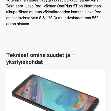
Totesimme väitteen käytännössä paikkaansapitäväksi.
Teknisesti Lava Red -värinen OnePlus 5T on identtinen
alkuperäisen mustan värivaihtoehdon kanssa. Lava Red
on saatavissa vain 8 & 128 Gt muistivaihtoehtona 559
euron hintaan.
Tekniset ominaisuudet ja –
yksityiskohdat