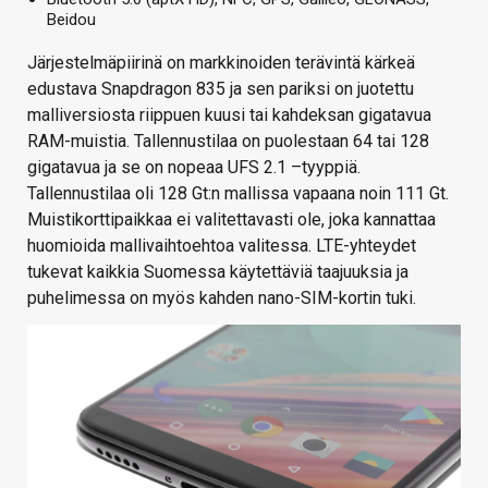
Beidou
Järjestelmäpiirinä on markkinoiden terävintä kärkeä
edustava Snapdragon 835 ja sen pariksi on juotettu
malliversiosta riippuen kuusi tai kahdeksan gigatavua
RAM-muistia. Tallennustilaa on puolestaan 64 tai 128
gigatavua ja se on nopeaa UFS 2.1 –tyyppiä.
Tallennustilaa oli 128 Gt:n mallissa vapaana noin 111 Gt.
Muistikorttipaikkaa ei valitettavasti ole, joka kannattaa
huomioida mallivaihtoehtoa valitessa. LTE-yhteydet
tukevat kaikkia Suomessa käytettäviä taajuuksia ja
puhelimessa on myös kahden nano-SIM-kortin tuki.