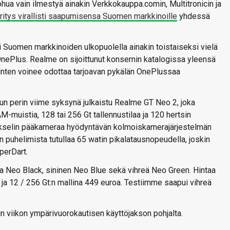
kohua vain ilmestyä ainakin Verkkokauppa.comin, Multitronicin ja
yritys virallisti saapumisensa Suomen markkinoille
yhdessä
 Suomen markkinoiden ulkopuolella ainakin toistaiseksi vielä
ePlus. Realme on sijoittunut konsernin katalogissa yleensä
linten voinee odottaa tarjoavan pykälän OnePlussaa
lun perin viime syksynä julkaistu Realme GT Neo 2, joka
AM-muistia, 128 tai 256 Gt tallennustilaa ja 120 hertsin
selin pääkameraa hyödyntävän kolmoiskamerajärjestelmän
puhelimista tutullaa 65 watin pikalatausnopeudella, joskin
perDart.
 Neo Black, sininen Neo Blue sekä vihreä Neo Green. Hintaa
ja 12 / 256 Gt:n mallina 449 euroa. Testiimme saapui vihreä
 viikon ympärivuorokautisen käyttöjakson pohjalta.