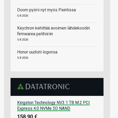
Doom pyörii nyt myös Paintissa
6.8.2026
Keychron kehittää avoimen lähdekoodin
firmwarea pelihiiriin
5.8.2026
Honor uudisti logonsa
5.8.2026
Kingston Technology NV3 1 TB M.2 PCI
Express 4.0 NVMe 3D NAND
158,90 €