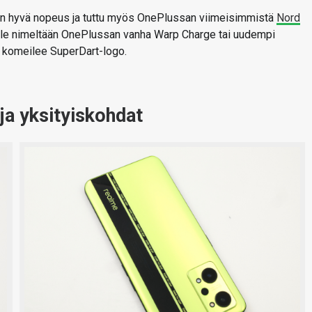
täin hyvä nopeus ja tuttu myös OnePlussan viimeisimmistä
Nord
 ole nimeltään OnePlussan vanha Warp Charge tai uudempi
a komeilee SuperDart-logo.
ja yksityiskohdat