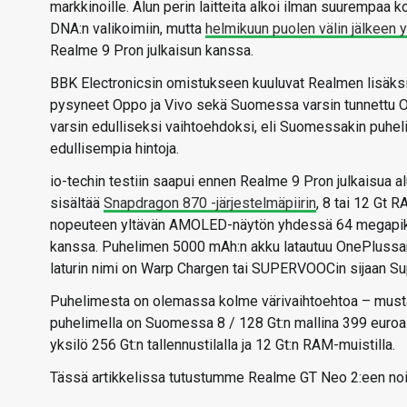
markkinoille. Alun perin laitteita alkoi ilman suurempaa 
DNA:n valikoimiin, mutta
helmikuun puolen välin jälkeen 
Realme 9 Pron julkaisun kanssa.
BBK Electronicsin omistukseen kuuluvat Realmen lisäksi
pysyneet Oppo ja Vivo sekä Suomessa varsin tunnettu On
varsin edulliseksi vaihtoehdoksi, eli Suomessakin puhe
edullisempia hintoja.
io-techin testiin saapui ennen Realme 9 Pron julkaisua a
sisältää
Snapdragon 870 -järjestelmäpiirin
, 8 tai 12 Gt R
nopeuteen yltävän AMOLED-näytön yhdessä 64 megapik
kanssa. Puhelimen 5000 mAh:n akku latautuu OnePlussan 
laturin nimi on Warp Chargen tai SUPERVOOCin sijaan Su
Puhelimesta on olemassa kolme värivaihtoehtoa – musta
puhelimella on Suomessa 8 / 128 Gt:n mallina 399 euroa 
yksilö 256 Gt:n tallennustilalla ja 12 Gt:n RAM-muistilla.
Tässä artikkelissa tutustumme Realme GT Neo 2:een noin