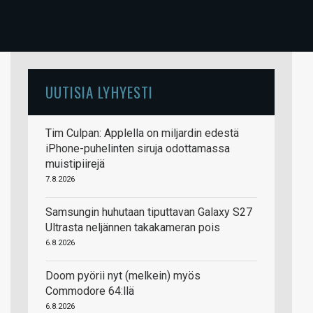
UUTISIA LYHYESTI
Tim Culpan: Applella on miljardin edestä
iPhone-puhelinten siruja odottamassa
muistipiirejä
7.8.2026
Samsungin huhutaan tiputtavan Galaxy S27
Ultrasta neljännen takakameran pois
6.8.2026
Doom pyörii nyt (melkein) myös
Commodore 64:llä
6.8.2026