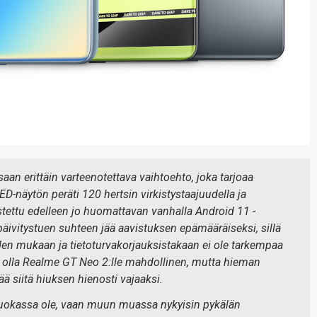
 erittäin varteenotettava vaihtoehto, joka tarjoaa
näytön peräti 120 hertsin virkistystaajuudella ja
tettu edelleen jo huomattavan vanhalla Android 11 -
 päivitystuen suhteen jää aavistuksen epämääräiseksi, sillä
oiden mukaan ja tietoturvakorjauksistakaan ei ole tarkempaa
i olla Realme GT Neo 2:lle mahdollinen, mutta hieman
 siitä hiuksen hienosti vajaaksi.
aluokassa ole, vaan muun muassa nykyisin pykälän