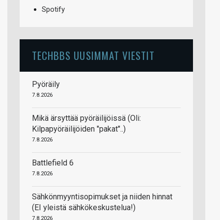
Spotify
TECHBBS UUSIMMAT VIESTIT
Pyöräily
7.8.2026
Mikä ärsyttää pyöräilijöissä (Oli:
Kilpapyöräilijöiden "pakat"..)
7.8.2026
Battlefield 6
7.8.2026
Sähkönmyyntisopimukset ja niiden hinnat
(EI yleistä sähkökeskustelua!)
7.8.2026