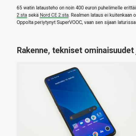
65 watin latausteho on noin 400 euron puhelimelle erit
2:sta
sekä
Nord CE 2:sta
. Realmen lataus ei kuitenkaan
Oppolta periytynyt SuperVOOC, vaan sen sijaan laturiss
Rakenne, tekniset ominaisuudet 