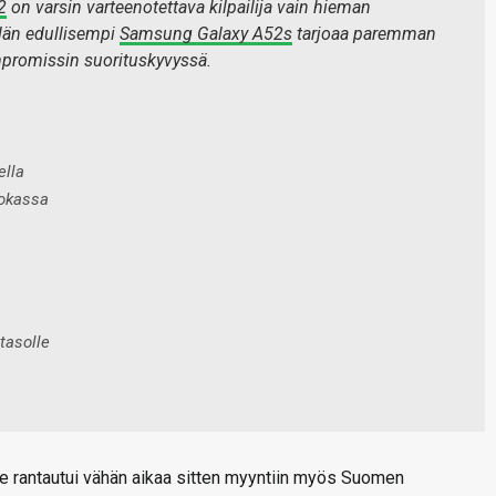
2
on varsin varteenotettava kilpailija vain hieman
älän edullisempi
Samsung Galaxy A52s
tarjoaa paremman
promissin suorituskyvyssä.
ella
uokassa
tasolle
me rantautui vähän aikaa sitten myyntiin myös Suomen