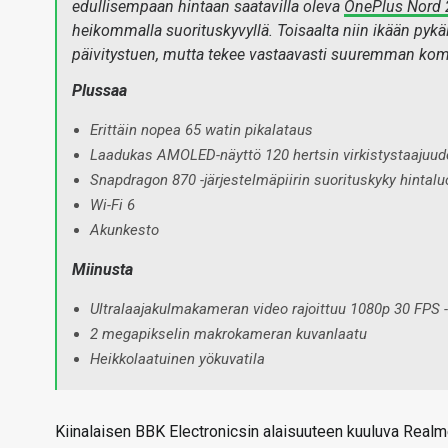
edullisempaan hintaan saatavilla oleva
OnePlus Nord 
heikommalla suorituskyvyllä. Toisaalta niin ikään pyk
päivitystuen, mutta tekee vastaavasti suuremman kom
Plussaa
Erittäin nopea 65 watin pikalataus
Laadukas AMOLED-näyttö 120 hertsin virkistystaajuud
Snapdragon 870 -järjestelmäpiirin suorituskyky hintal
Wi-Fi 6
Akunkesto
Miinusta
Ultralaajakulmakameran video rajoittuu 1080p 30 FPS -
2 megapikselin makrokameran kuvanlaatu
Heikkolaatuinen yökuvatila
Kiinalaisen BBK Electronicsin alaisuuteen kuuluva Real