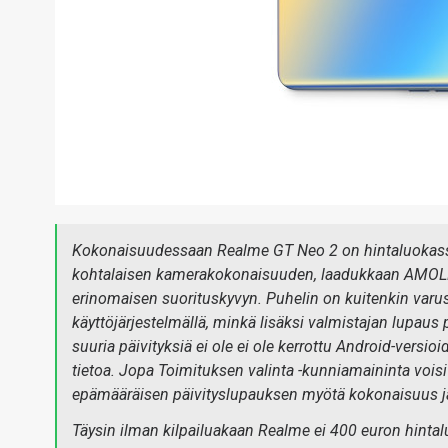
Kokonaisuudessaan Realme GT Neo 2 on hintaluokassaan
kohtalaisen kamerakokonaisuuden, laadukkaan AMOLED-
erinomaisen suorituskyvyn. Puhelin on kuitenkin varus
käyttöjärjestelmällä, minkä lisäksi valmistajan lupaus
suuria päivityksiä ei ole ei ole kerrottu Android-versi
tietoa. Jopa Toimituksen valinta -kunniamaininta vois
epämääräisen päivityslupauksen myötä kokonaisuus jää
Täysin ilman kilpailuakaan Realme ei 400 euron hint