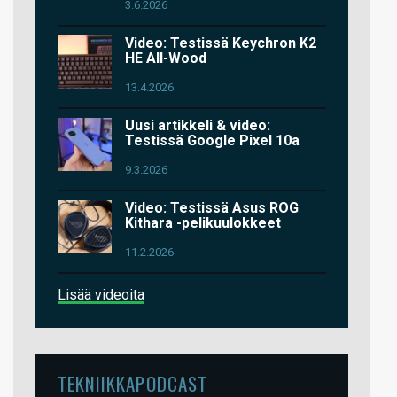
3.6.2026
Video: Testissä Keychron K2
HE All-Wood
13.4.2026
Uusi artikkeli & video:
Testissä Google Pixel 10a
9.3.2026
Video: Testissä Asus ROG
Kithara -pelikuulokkeet
11.2.2026
Lisää videoita
TEKNIIKKAPODCAST