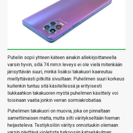
Puhelin sopii yhteen käteen ainakin allekirjoittaneella
varsin hyvin, sillä 74 mm:n leveys ei ole vielä mitenkään
järisyttävän suuri, minkä lisäksi takakuori kaareutuu
miellyttävästi pitkiltä sivuiltaan. Puhelimen suuri korkeus
kuitenkin tuntuu sitä käsitellessä ja erityisesti
liukkaahkon takakuoren myötä puhelimen käsittely voi
toisinaan vaatia jonkin verran sormiakrobatiaa.
Puhelimen takakuori on muovia, joka on pinnaltaan
samettimaisen matta, mutta silti väritykseltään hieman
heijasteleva. Testiyksilön väritys onnistuukin olemaan
varsin näyttävä violetista turkoosiin katselukulman