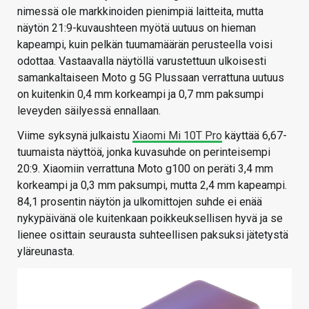
nimessä ole markkinoiden pienimpiä laitteita, mutta
näytön 21:9-kuvaushteen myötä uutuus on hieman
kapeampi, kuin pelkän tuumamäärän perusteella voisi
odottaa. Vastaavalla näytöllä varustettuun ulkoisesti
samankaltaiseen Moto g 5G Plussaan verrattuna uutuus
on kuitenkin 0,4 mm korkeampi ja 0,7 mm paksumpi
leveyden säilyessä ennallaan.
Viime syksynä julkaistu
Xiaomi Mi 10T Pro
käyttää 6,67-
tuumaista näyttöä, jonka kuvasuhde on perinteisempi
20:9. Xiaomiin verrattuna Moto g100 on peräti 3,4 mm
korkeampi ja 0,3 mm paksumpi, mutta 2,4 mm kapeampi.
84,1 prosentin näytön ja ulkomittojen suhde ei enää
nykypäivänä ole kuitenkaan poikkeuksellisen hyvä ja se
lienee osittain seurausta suhteellisen paksuksi jätetystä
yläreunasta.