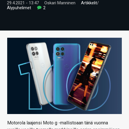
29.4.2021 - 13:47
Oskari Manninen
Artikkelit
/
ARTIKKELIT
Älypuhelimet
2
VIDEOT
TECHBBS
TIETOA
HINTA.FI
KAUPPA
VAIHDA TEEMA
HAKU
Motorola laajensi Moto g -mallistoaan tänä vuonna