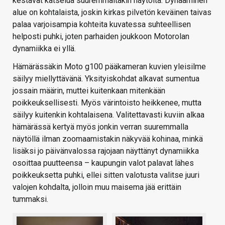
kestävät katselua suuremmaltakin näytöltä. Dynaaminen
alue on kohtalaista, joskin kirkas pilvetön keväinen taivas
palaa varjoisampia kohteita kuvatessa suhteellisen
helposti puhki, joten parhaiden joukkoon Motorolan
dynamiikka ei yllä.
Hämärässäkin Moto g100 pääkameran kuvien yleisilme
säilyy miellyttävänä. Yksityiskohdat alkavat sumentua
jossain määrin, muttei kuitenkaan mitenkään
poikkeuksellisesti. Myös värintoisto heikkenee, mutta
säilyy kuitenkin kohtalaisena. Valitettavasti kuviin alkaa
hämärässä kertyä myös jonkin verran suuremmalla
näytöllä ilman zoomaamistakin näkyvää kohinaa, minkä
lisäksi jo päivänvalossa rajojaan näyttänyt dynamiikka
osoittaa puutteensa – kaupungin valot palavat lähes
poikkeuksetta puhki, ellei sitten valotusta valitse juuri
valojen kohdalta, jolloin muu maisema jää erittäin
tummaksi.