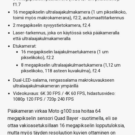
f1.7
16 megapikselin ultralaajakulmakamera (1 um pikselikoko,
toimii myös makrokamerana), f2.2, automaattitarkennus
2 megapikselin syvyystietokamera, f2.4
Laser-tarkennus, joka on käytössä sekä pääkameralla
että ultralaajakulmakameralla
Etukamerat:
16 megapikselin laajakulmaetukamera (1 um
pikselikoko), f2.2
8 megapikselin ultralaajakulmaetukamera (1,12 um
pikselikoko, 118 asteen kuvakulma), f2.4
Dual-LED-salama, rengassalama makrokuvaukseen
ultralaajakulmakameran ympärillä
Videokuvaus: 6K 30 FPS / 4K 60 FPS, hidastusvideo:
1080p 120 FPS / 720p 240 FPS
Pääkameran virkaa Moto g100:ssa hoitaa 64
megapikselin sensori Quad Bayer -suotimella, eli se
ottaa vakioasetuksillaan 16 megapikselin lopputuloksia,
mutta myös täyden resoluution kuvien ottaminen on