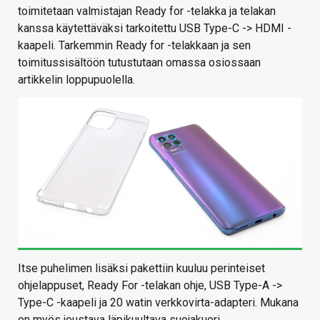
toimitetaan valmistajan Ready for -telakka ja telakan
kanssa käytettäväksi tarkoitettu USB Type-C -> HDMI -
kaapeli. Tarkemmin Ready for -telakkaan ja sen
toimitussisältöön tutustutaan omassa osiossaan
artikkelin loppupuolella.
Itse puhelimen lisäksi pakettiin kuuluu perinteiset
ohjelappuset, Ready For -telakan ohje, USB Type-A ->
Type-C -kaapeli ja 20 watin verkkovirta-adapteri. Mukana
on myös joustava läpikuultava suojakuori.