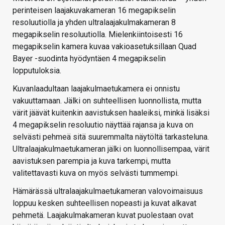
perinteisen laajakuvakameran 16 megapikselin
resoluutiolla ja yhden ultralaajakulmakameran 8
megapikselin resoluutiolla. Mielenkiintoisesti 16
megapikselin kamera kuvaa vakioasetuksillaan Quad
Bayer -suodinta hyödyntäen 4 megapikselin
lopputuloksia.
Kuvanlaadultaan laajakulmaetukamera ei onnistu
vakuuttamaan. Jälki on suhteellisen luonnollista, mutta
värit jäävät kuitenkin aavistuksen haaleiksi, minkä lisäksi
4 megapikselin resoluutio näyttää rajansa ja kuva on
selvästi pehmeä sitä suuremmalta näytöltä tarkasteluna.
Ultralaajakulmaetukameran jälki on luonnollisempaa, värit
aavistuksen parempia ja kuva tarkempi, mutta
valitettavasti kuva on myös selvästi tummempi.
Hämärässä ultralaajakulmaetukameran valovoimaisuus
loppuu kesken suhteellisen nopeasti ja kuvat alkavat
pehmetä. Laajakulmakameran kuvat puolestaan ovat