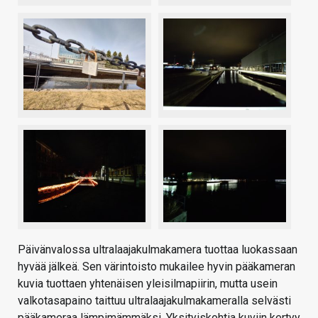
Päivänvalossa ultralaajakulmakamera tuottaa luokassaan
hyvää jälkeä. Sen värintoisto mukailee hyvin pääkameran
kuvia tuottaen yhtenäisen yleisilmapiirin, mutta usein
valkotasapaino taittuu ultralaajakulmakameralla selvästi
pääkameraa lämpimämmäksi. Yksityiskohtia kuviin kertyy