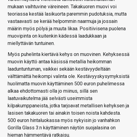
mukaan vaihtuvine väreineen. Takakuoren muovi voi
teoriassa kestää lasikuorta paremmin pudotuksia, mutta
vastaavasti se kerää helpommin naarmuja ja jossain
määrin myös pölyä ja muuta likaa. Positiivisena puolena
muovipinta on kuitenkin kädessä laadukkaan ja
miellyttävän tuntuinen.
Myös puhelinta kiertävä kehys on muovinen. Kehyksessä
muovin käyttö antaa käsissä metallia heikomman
laaduntuntuman, vaikkei sekään kestävyydeltään
välttämättä heikompi valinta ole. Kestävyyskysymyksistä
huolimatta muovin käyttäminen 500 euron puhelimessa
alkaa ehdottomasti olla jo miinus, sillä sen
laatuvaikutelma jää selvästi useimmista
kilpakumppaneista, jotka tarjoavat metallisen kehyksen ja
lasisen takakuoren tai ainakin toisen noista kahdesta.
500 euron hintaluokassa myös nykyisin jo vanhahkon
Gorilla Glass 3:n käyttäminen näytön suojalasina on
hieman hämmentävä ratkaisu.