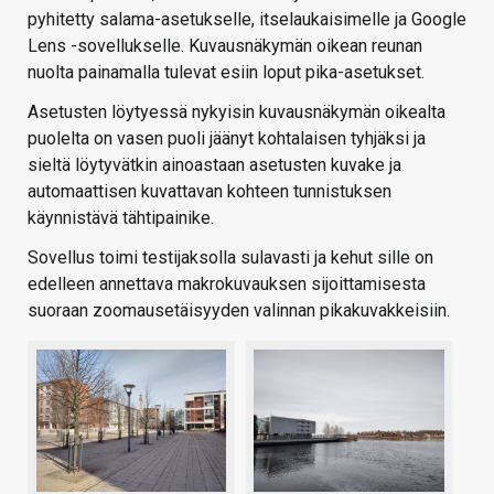
pyhitetty salama-asetukselle, itselaukaisimelle ja Google
Lens -sovellukselle. Kuvausnäkymän oikean reunan
nuolta painamalla tulevat esiin loput pika-asetukset.
Asetusten löytyessä nykyisin kuvausnäkymän oikealta
puolelta on vasen puoli jäänyt kohtalaisen tyhjäksi ja
sieltä löytyvätkin ainoastaan asetusten kuvake ja
automaattisen kuvattavan kohteen tunnistuksen
käynnistävä tähtipainike.
Sovellus toimi testijaksolla sulavasti ja kehut sille on
edelleen annettava makrokuvauksen sijoittamisesta
suoraan zoomausetäisyyden valinnan pikakuvakkeisiin.