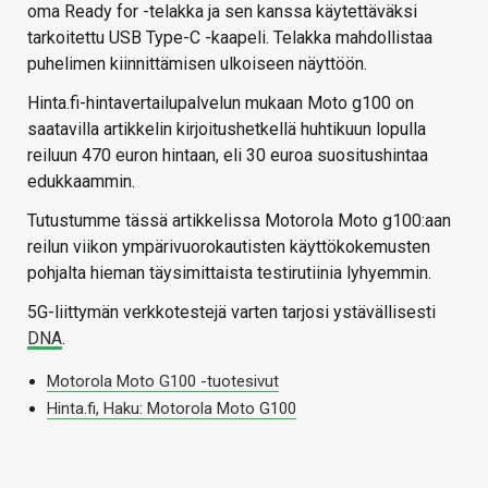
oma Ready for -telakka ja sen kanssa käytettäväksi
tarkoitettu USB Type-C -kaapeli. Telakka mahdollistaa
puhelimen kiinnittämisen ulkoiseen näyttöön.
Hinta.fi-hintavertailupalvelun mukaan Moto g100 on
saatavilla artikkelin kirjoitushetkellä huhtikuun lopulla
reiluun 470 euron hintaan, eli 30 euroa suositushintaa
edukkaammin.
Tutustumme tässä artikkelissa Motorola Moto g100:aan
reilun viikon ympärivuorokautisten käyttökokemusten
pohjalta hieman täysimittaista testirutiinia lyhyemmin.
5G-liittymän verkkotestejä varten tarjosi ystävällisesti
DNA
.
Motorola Moto G100 -tuotesivut
Hinta.fi, Haku: Motorola Moto G100