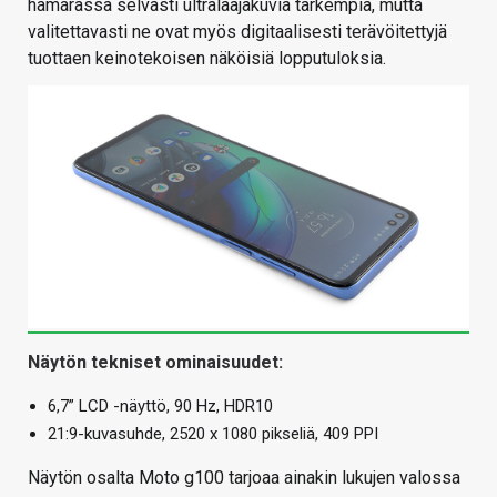
hämärässä selvästi ultralaajakuvia tarkempia, mutta
valitettavasti ne ovat myös digitaalisesti terävöitettyjä
tuottaen keinotekoisen näköisiä lopputuloksia.
Näytön tekniset ominaisuudet:
6,7” LCD -näyttö, 90 Hz, HDR10
21:9-kuvasuhde, 2520 x 1080 pikseliä, 409 PPI
Näytön osalta Moto g100 tarjoaa ainakin lukujen valossa