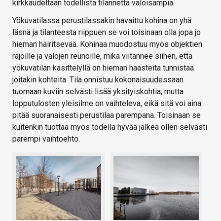
kirkkaudeltaan todellista tilannetta valoisampia.
Yökuvatilassa perustilassakin havaittu kohina on yhä
läsnä ja tilanteesta riippuen se voi toisinaan olla jopa jo
hieman häiritsevää. Kohinaa muodostuu myös objektien
rajoille ja valojen reunoille, mikä viitannee siihen, että
yökuvatilan käsittelyllä on hieman haasteita tunnistaa
joitakin kohteita. Tila onnistuu kokonaisuudessaan
tuomaan kuviin selvästi lisää yksityiskohtia, mutta
lopputulosten yleisilme on vaihteleva, eikä sitä voi aina
pitää suoranaisesti perustilaa parempana. Toisinaan se
kuitenkin tuottaa myös todella hyvää jälkeä ollen selvästi
parempi vaihtoehto.