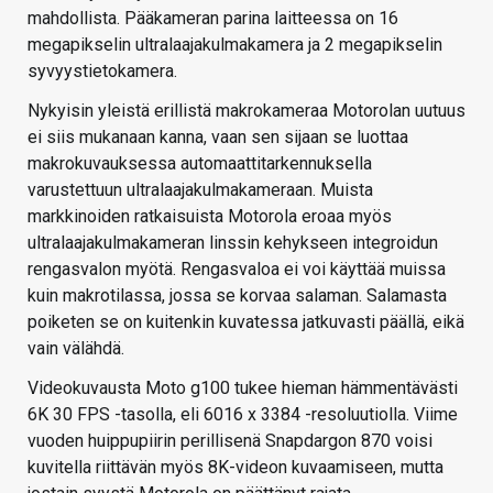
mahdollista. Pääkameran parina laitteessa on 16
megapikselin ultralaajakulmakamera ja 2 megapikselin
syvyystietokamera.
Nykyisin yleistä erillistä makrokameraa Motorolan uutuus
ei siis mukanaan kanna, vaan sen sijaan se luottaa
makrokuvauksessa automaattitarkennuksella
varustettuun ultralaajakulmakameraan. Muista
markkinoiden ratkaisuista Motorola eroaa myös
ultralaajakulmakameran linssin kehykseen integroidun
rengasvalon myötä. Rengasvaloa ei voi käyttää muissa
kuin makrotilassa, jossa se korvaa salaman. Salamasta
poiketen se on kuitenkin kuvatessa jatkuvasti päällä, eikä
vain välähdä.
Videokuvausta Moto g100 tukee hieman hämmentävästi
6K 30 FPS -tasolla, eli 6016 x 3384 -resoluutiolla. Viime
vuoden huippupiirin perillisenä Snapdargon 870 voisi
kuvitella riittävän myös 8K-videon kuvaamiseen, mutta