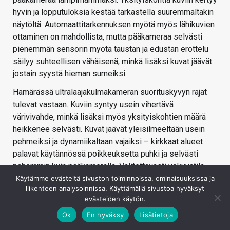
hyvin ja lopputuloksia kestää tarkastella suuremmaltakin
näytöltä. Automaattitarkennuksen myötä myös lähikuvien
ottaminen on mahdollista, mutta pääkameraa selvästi
pienemmän sensorin myötä taustan ja edustan erottelu
säilyy suhteellisen vähäisenä, minkä lisäksi kuvat jäävät
jostain syystä hieman sumeiksi.
Hämärässä ultralaajakulmakameran suorituskyvyn rajat
tulevat vastaan. Kuviin syntyy usein vihertävä
värivivahde, minkä lisäksi myös yksityiskohtien määrä
heikkenee selvästi. Kuvat jäävät yleisilmeeltään usein
pehmeiksi ja dynamiikaltaan vajaiksi – kirkkaat alueet
palavat käytännössä poikkeuksetta puhki ja selvästi
pahemmin kuin pääkameralla. Valitettavasti yökuvatila
rajoittuu vain pääkameralla käytettäväksi, joten
Käytämme evästeitä sivuston toiminnoissa, ominaisuuksissa ja
liikenteen analysoinnissa. Käyttämällä sivustoa hyväksyt
ultralaajakulmakameran hämäräsuorituskykyä ei voi
evästeiden käytön.
korjata ohjelmallisesti.
Ok
En hyväksy
Lisätietoja