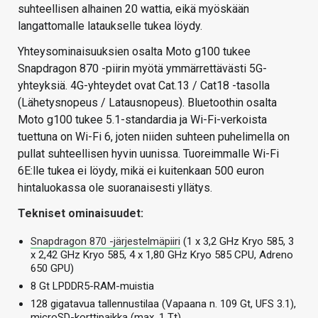
suhteellisen alhainen 20 wattia, eikä myöskään
langattomalle lataukselle tukea löydy.
Yhteysominaisuuksien osalta Moto g100 tukee
Snapdragon 870 -piirin myötä ymmärrettävästi 5G-
yhteyksiä. 4G-yhteydet ovat Cat.13 / Cat18 -tasolla
(Lähetysnopeus / Latausnopeus). Bluetoothin osalta
Moto g100 tukee 5.1-standardia ja Wi-Fi-verkoista
tuettuna on Wi-Fi 6, joten niiden suhteen puhelimella on
pullat suhteellisen hyvin uunissa. Tuoreimmalle Wi-Fi
6E:lle tukea ei löydy, mikä ei kuitenkaan 500 euron
hintaluokassa ole suoranaisesti yllätys.
Tekniset ominaisuudet:
Snapdragon 870 -järjestelmäpiiri
(1 x 3,2 GHz Kryo 585, 3
x 2,42 GHz Kryo 585, 4 x 1,80 GHz Kryo 585 CPU, Adreno
650 GPU)
8 Gt LPDDR5-RAM-muistia
128 gigatavua tallennustilaa (Vapaana n. 109 Gt, UFS 3.1),
microSD-korttipaikka (max. 1 Tt)