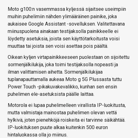
Moto g100:n vasemmassa kyljessä sijaitsee useimpiin
muihin puhelimiin nähden ylimääräinen painike, joka
aukaisee Google Assistant -sovelluksen. Valitettavana
miinuspuolena ainakaan testijaksolla painikkeelle ei
löydetty asetuksia, joista sen käyttötarkoitusta voisi
muuttaa tai joista sen voisi asettaa pois päältä.
Oikean kyljen virtapainikkeeseen puolestaan on sijoitettu
sormenjälkilukija, joka toimi testijaksolla nopeasti ja
ilman valittamisen aihetta. Sormenjälkilukijaa
tuplanapauttamalla aukeaa Moto g 5G Plussasta tuttu
Power Touch -pikakuvakevalikko, kunhan sen ensin
puhelimen ele-asetuksista päälle laittaa.
Motorola ei lupaa puhelimelleen virallista IP-luokitusta,
mutta valmistaja mainostaa puhelimen olevan vettä
hylkivä, joten pienehköjä roiskeita ei tarvinne säikähtää.
IP-luokituksen puute alkaa kuitenkin 500 euron
hintaluokassa olla jo miinus.