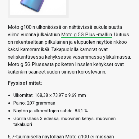
Moto g100:n ulkonäössä on nähtävissä sukulaisuutta
viime vuonna julkaistuun
Moto g 5G Plus -malliin
. Uutuus
on rakenteeltaan pitkulainen ja etupuolen näyttöä rikkoo
kaksi kamerareikää. Takapuolella kamerat ovat
neliskanttisessa kehyksessä vasemmassa yläkulmassa.
Moto g 5G Plussasta poiketen linssien kehykset ovat
kuitenkin saaneet uuden sinisen korostevärin.
Fyysiset mitat:
Ulkomitat: 168,38 x 73,97 x 9,69 mm
Paino: 207 grammaa
Näytön ja ulkomittojen suhde: 84,1 %
Gorilla Glass 3 edessä, muovinen kehys, muovinen
takakuori
6,7-tuumaisella näytöllään Moto g100 ei missään