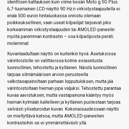
identtisen kattauksen kuin viime kesän Moto g 5G Plus.
6,7-tuumainen LCD-näyttö 90 Hz:n virkistystaajuudella ei
enää 500 euron hintaluokassa onnistu olemaan
poikkeuksellinen, vaan useat kilpailijat tarjoavat joko
korkeamman virkistystaajuuden tai AMOLED-paneelin
myötä paremman kontrastin – osa kilpailijoista peräti
molemmat.
Kuvanlaadultaan näyttö on kuitenkin hyvä. Asetuksissa
värintoistolle on valittavissa kolme esiasetusta:
luonnollinen, tehostettu ja kylläinen. Näistä luonnollinen
tarjoaa silmämäärisen arvion perusteella
valkotasapainoltaan parhaan lopputuloksen, mutta jää
värintoistoltaan hieman jopa valjuksi. Tehostettu parantaa
kuvaa aavistuksen, mutta vastapainona kääntyy myös
hieman kylmään kallelleen ja kylläinen puolestaan tarjoaa
selvästi ylisaturoidun kuvan. Kokonaisuudessaan näyttö
on miellyttävä katsoa, mutta AMOLED-paneelien
kontrasteihin se ei ymmärrettävästi yllä.