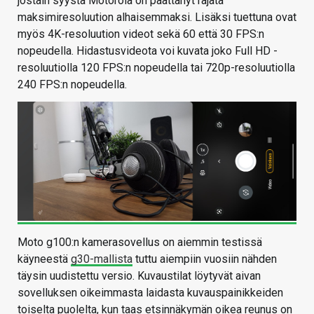
jostain syystä Motorola on päättänyt rajata
maksimiresoluution alhaisemmaksi. Lisäksi tuettuna ovat
myös 4K-resoluution videot sekä 60 että 30 FPS:n
nopeudella. Hidastusvideota voi kuvata joko Full HD -
resoluutiolla 120 FPS:n nopeudella tai 720p-resoluutiolla
240 FPS:n nopeudella.
Moto g100:n kamerasovellus on aiemmin testissä
käyneestä
g30-mallista
tuttu aiempiin vuosiin nähden
täysin uudistettu versio. Kuvaustilat löytyvät aivan
sovelluksen oikeimmasta laidasta kuvauspainikkeiden
toiselta puolelta, kun taas etsinnäkymän oikea reunus on