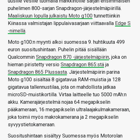
uusille vesille tuomalla markkinoille sarjan ensimmäisen
puhelimen 800-sarjan Snapdragon-järjestelmäpiirillä.
Maaliskuun lopulla julkaistu Moto g100
tunnettiinkin
Kiinassa valmistajan lippulaivasarjaan viittaavalla
Edge S
-nimellä
.
Moto g100:n myynti alkoi suomessa 9. huhtikuuta 499
euron suositushintaan. Puhelin pitää sisällään
Qualcommin
Snapdragon 870 -järjestelmäpiirin
, joka on
hieman piristetty versio
Snapdragon 865:stä
ja
Snapdragon 865 Plussasta
. Järjestelmäpiirin parina
Moto g100 sisältää 8 gigatavua RAM-muistia ja 128
gigatavua tallennustilaa, jota on mahdollista jatkaa
microSD-muistikortilla. Virtaa laitteelle tuo 5000 mAh:n
akku. Kamerajärjestelmä nojaa 64 megapikselin
pääkameraan, 16 megapikselin ultralaajakulmakameraan,
joka toimii myös makrokamerana ja 2 megapikselin
syvyystietokameraan.
Suositushintaan sisältyy Suomessa myös Motorolan