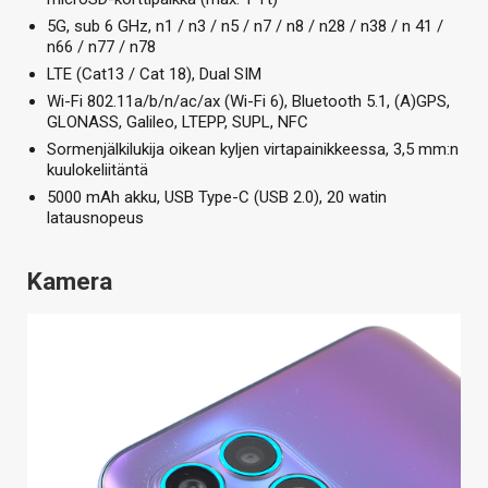
5G, sub 6 GHz, n1 / n3 / n5 / n7 / n8 / n28 / n38 / n 41 /
n66 / n77 / n78
LTE (Cat13 / Cat 18), Dual SIM
Wi-Fi 802.11a/b/n/ac/ax (Wi-Fi 6), Bluetooth 5.1, (A)GPS,
GLONASS, Galileo, LTEPP, SUPL, NFC
Sormenjälkilukija oikean kyljen virtapainikkeessa, 3,5 mm:n
kuulokeliitäntä
5000 mAh akku, USB Type-C (USB 2.0), 20 watin
latausnopeus
Kamera