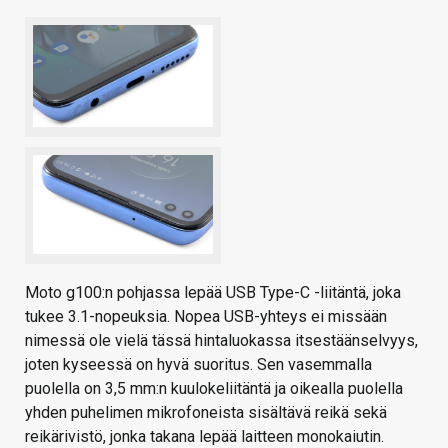
Moto g100:n pohjassa lepää USB Type-C -liitäntä, joka
tukee 3.1-nopeuksia. Nopea USB-yhteys ei missään
nimessä ole vielä tässä hintaluokassa itsestäänselvyys,
joten kyseessä on hyvä suoritus. Sen vasemmalla
puolella on 3,5 mm:n kuulokeliitäntä ja oikealla puolella
yhden puhelimen mikrofoneista sisältävä reikä sekä
reikärivistö, jonka takana lepää laitteen monokaiutin.