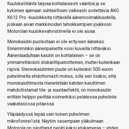
Kuulokeliitäntä tarjoaa kohtalaisesti vääntöä ja se
kykenee ajamaan suhteellisen vaikeasti soitettavia AKG
K612 Pro -kuulokkeita riittävällä äänenvoimakkuudella,
joskaan aivan markkinoiden tehokkaimpien joukkoon
Motorolan kuulokevahvistimella ei ole asiaa.
Monokaiutin puolestaan ei ole erityisen äänekäs.
Ennemminkin äänenpainetta voisi kuvailla riittäväksi.
Äänenlaadultaan kaiutin on kohtalainen – se on
ymmärrettävästi diskanttipainotteinen, muttei kuitenkaan
riipivä. Stereokaiutinten puute on kuitenkin 500 euron
puhelimelta ehdottomasti miinus, sillä sen lisäksi, että
monokaiuttimesta menetetään kahden kaiuttimen
mahdollistamat tila- ja suuntaefektit, on monokaiutin
erittäin helppo peittää esimerkiksi pelatessa puhelinta
vaakatasossa pitäessä.
Yläpäädyssä lepää vain toinen puhelimen
mikrofonirei’istä. Näytön vasempaan yläkulmaan
Motorola on sijoittanut peräti kaksi etukameraa – yhden