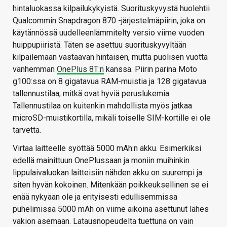
hintaluokassa kilpailukykyistä. Suorituskyvystä huolehtii
Qualcommin Snapdragon 870 -järjestelmäpiirin, joka on
käytännössä uudelleenlämmitelty versio viime vuoden
huippupiiristä. Täten se asettuu suorituskyvyltään
kilpailemaan vastaavan hintaisen, mutta puolisen vuotta
vanhemman
OnePlus 8T:n
kanssa. Piirin parina Moto
g100:ssa on 8 gigatavua RAM-muistia ja 128 gigatavua
tallennustilaa, mitkä ovat hyviä peruslukemia.
Tallennustilaa on kuitenkin mahdollista myös jatkaa
microSD-muistikortilla, mikäli toiselle SIM-kortille ei ole
tarvetta.
Virtaa laitteelle syöttää 5000 mAh:n akku. Esimerkiksi
edellä mainittuun OnePlussaan ja moniin muihinkin
lippulaivaluokan laitteisiin nähden akku on suurempi ja
siten hyvän kokoinen. Mitenkään poikkeuksellinen se ei
enää nykyään ole ja erityisesti edullisemmissa
puhelimissa 5000 mAh on viime aikoina asettunut lähes
vakion asemaan. Latausnopeudelta tuettuna on vain