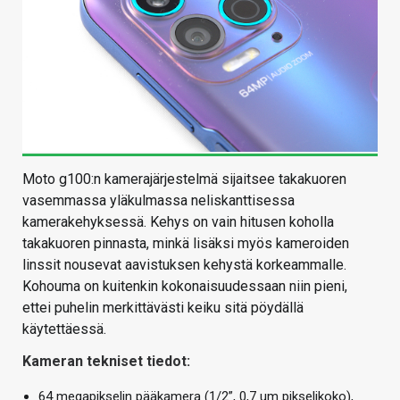
Moto g100:n kamerajärjestelmä sijaitsee takakuoren
vasemmassa yläkulmassa neliskanttisessa
kamerakehyksessä. Kehys on vain hitusen koholla
takakuoren pinnasta, minkä lisäksi myös kameroiden
linssit nousevat aavistuksen kehystä korkeammalle.
Kohouma on kuitenkin kokonaisuudessaan niin pieni,
ettei puhelin merkittävästi keiku sitä pöydällä
käytettäessä.
Kameran tekniset tiedot:
64 megapikselin pääkamera (1/2”, 0,7 um pikselikoko),