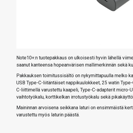
Note10+:n tuotepakkaus on ulkoisesti hyvin lähellä viime
saanut kanteensa hopeanvärisen mallimerkinnän sekä k
Pakkauksen toimitussisältö on nykymittapuulla melko kat
USB Type-C-liitäntäiset nappikuulokkeet, 25 watin Type-C-
C-liittimellä varustettu kaapeli, Type-C-adapterit micro-
vaihtotyökalu, korttikelkan irrotustyökalu sekä pikakäyttö
Maininnan arvoisena seikkana laturi on ensimmäistä ker
varustettu myös laturin päästä.