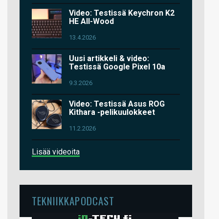
Video: Testissä Keychron K2
HE All-Wood
13.4.2026
Uusi artikkeli & video:
Testissä Google Pixel 10a
9.3.2026
Video: Testissä Asus ROG
Kithara -pelikuulokkeet
11.2.2026
Lisää videoita
TEKNIIKKAPODCAST