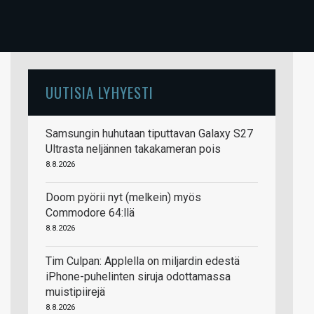
UUTISIA LYHYESTI
Samsungin huhutaan tiputtavan Galaxy S27
Ultrasta neljännen takakameran pois
8.8.2026
Doom pyörii nyt (melkein) myös
Commodore 64:llä
8.8.2026
Tim Culpan: Applella on miljardin edestä
iPhone-puhelinten siruja odottamassa
muistipiirejä
8.8.2026