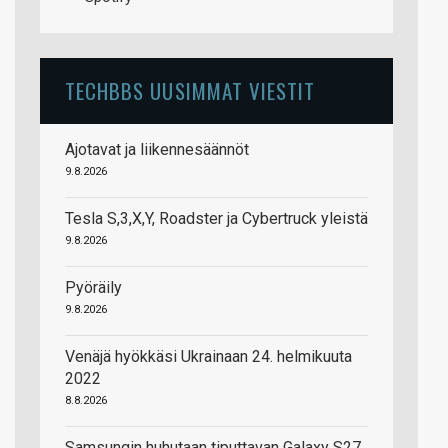
TECHBBS UUSIMMAT VIESTIT
Ajotavat ja liikennesäännöt
9.8.2026
Tesla S,3,X,Y, Roadster ja Cybertruck yleistä
9.8.2026
Pyöräily
9.8.2026
Venäjä hyökkäsi Ukrainaan 24. helmikuuta
2022
8.8.2026
Samsungin huhutaan tiputtavan Galaxy S27