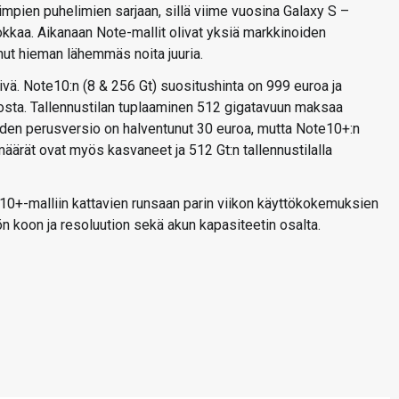
impien puhelimien sarjaan, sillä viime vuosina Galaxy S –
uokkaa. Aikanaan Note-mallit olivat yksiä markkinoiden
ut hieman lähemmäs noita juuria.
ä. Note10:n (8 & 256 Gt) suositushinta on 999 euroa ja
osta. Tallennustilan tuplaaminen 512 gigatavuun maksaa
hden perusversio on halventunut 30 euroa, mutta Note10+:n
määrät ovat myös kasvaneet ja 512 Gt:n tallennustilalla
0+-malliin kattavien runsaan parin viikon käyttökokemuksien
ön koon ja resoluution sekä akun kapasiteetin osalta.