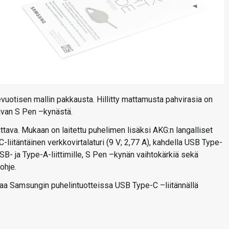
vuotisen mallin pakkausta. Hillitty mattamusta pahvirasia on
uvan S Pen –kynästä.
tava. Mukaan on laitettu puhelimen lisäksi AKG:n langalliset
liitäntäinen verkkovirtalaturi (9 V; 2,77 A), kahdella USB Type-
USB- ja Type-A-liittimille, S Pen –kynän vaihtokärkiä sekä
ohje.
taa Samsungin puhelintuotteissa USB Type-C –liitännällä