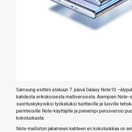
Samsung esitteli elokuun 7. päivä Galaxy Note10 –älypu
kahdesta erikokoisesta malliversiosta. Aiempien Note-s
suorituskykyisiksi työkaluiksi tuottaville ja luoville teh
perinteisille Note-käyttäjille ja pienempi perusversio 
kokoluokasta.
Note-malliston jakaminen kahteen eri kokoluokkaa on ainak