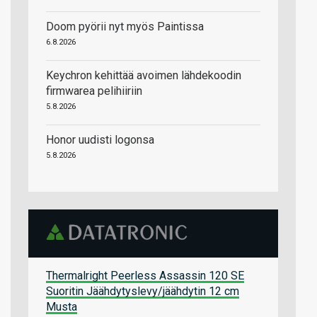
Doom pyörii nyt myös Paintissa
6.8.2026
Keychron kehittää avoimen lähdekoodin
firmwarea pelihiiriin
5.8.2026
Honor uudisti logonsa
5.8.2026
Thermalright Peerless Assassin 120 SE
Suoritin Jäähdytyslevy/jäähdytin 12 cm
Musta