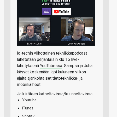
io-techin viikottainen tekniikkapodcast
lähetetään perjantaisin klo 15 live-
lähetyksenä
YouTubessa
. Sampsa ja Juha
käyvät keskenään läpi kuluneen viikon
ajalta ajankohtaiset tietotekniikka- ja
mobiiliaiheet.
Jälkikäteen katseltavissa/kuunneltavissa:
Youtube
iTunes
Spotify