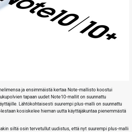
helimensa ja ensimmäistä kertaa Note-mallisto koostui
ukupolvien tapaan uudet Note10-mallit on suunnattu
okäyttäjille. Lähtökohtaisesti suurempi plus-malli on suunnattu
puolestaan kosiskelee hieman uutta käyttäjäkuntaa pienemmästä
in siltä osin tervetullut uudistus, että nyt suurempi plus-malli