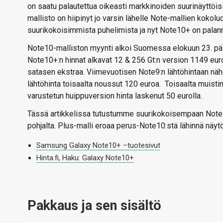
on saatu palautettua oikeasti markkinoiden suurinäyttöis
mallisto on hiipinyt jo varsin lähelle Note-mallien kokol
suurikokoisimmista puhelimista ja nyt Note10+ on palann
Note10-malliston myynti alkoi Suomessa elokuun 23. päiv
Note10+:n hinnat alkavat 12 & 256 Gt:n version 1149 eur
satasen ekstraa. Viimevuotisen Note9:n lähtöhintaan nä
lähtöhinta toisaalta noussut 120 euroa. Toisaalta muisti
varustetun huippuversion hinta laskenut 50 eurolla.
Tässä artikkelissa tutustumme suurikokoisempaan Note1
pohjalta. Plus-malli eroaa perus-Note10:stä lähinnä näyt
Samsung Galaxy Note10+ –tuotesivut
Hinta.fi, Haku: Galaxy Note10+
Pakkaus ja sen sisältö