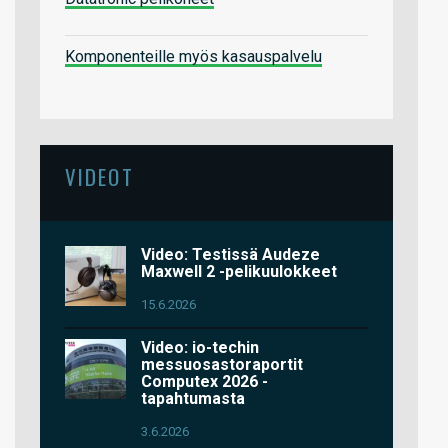
Komponenteille myös kasauspalvelu
VIDEOT
Video: Testissä Audeze
Maxwell 2 -pelikuulokkeet
15.6.2026
Video: io-techin
messuosastoraportit
Computex 2026 -
tapahtumasta
3.6.2026