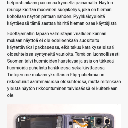
helposti aikaan painumaa kynnellä painamalla. Näytön
reunoja kiertää muovinen suojakehys, joka on hieman
kohollaan näytön pintaan nähden. Pyyhkäisyeleitä
käyttäessä tämä saattaa häiritä hieman osaa käyttäjistä.
Edeltäjämallin tapaan valmistajan virallisen kannan
mukaan näyttöä ei ole edelleenkään suositeltu
käytettäväksi pakkasessa, eikä takuu kata kyseisissä
olosuhteissa syntyneitä vaurioita. Tämä on luonnollisesti
Suomen talvi huomioiden haastavaa ja asia on tärkeää
huomioida puhelinta hankkiessa sekä käyttäessä.
Tietojemme mukaan yksittäisiä Flip-puhelimia on
rikkoutunut äärimmäisissä olosuhteissa, mutta mitenkään
yleistä näytön rikkoontuminen talvisäässä ei kuitenkaan
ole.