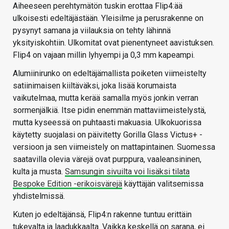
Aiheeseen perehtymätön tuskin erottaa Flip4:ää
ulkoisesti edeltäjästään. Yleisilme ja perusrakenne on
pysynyt samana ja viilauksia on tehty lähinnä
yksityiskohtiin. Ulkomitat ovat pienentyneet aavistuksen.
Flip4 on vajaan millin lyhyempi ja 0,3 mm kapeampi.
Alumiinirunko on edeltäjämallista poiketen viimeistelty
satiinimaisen kiiltäväksi, joka lisää korumaista
vaikutelmaa, mutta kerää samalla myös jonkin verran
sormenjälkiä. Itse pidin enemmän mattaviimeistelystä,
mutta kyseessä on puhtaasti makuasia. Ulkokuorissa
käytetty suojalasi on päivitetty Gorilla Glass Victus+ -
versioon ja sen viimeistely on mattapintainen. Suomessa
saatavilla olevia värejä ovat purppura, vaaleansininen,
kulta ja musta.
Samsungin sivuilta voi lisäksi tilata
Bespoke Edition -erikoisvärejä
käyttäjän valitsemissa
yhdistelmissä.
Kuten jo edeltäjänsä, Flip4:n rakenne tuntuu erittäin
tukevalta ja laadukkaalta. Vaikka keskellä on sarana, ei