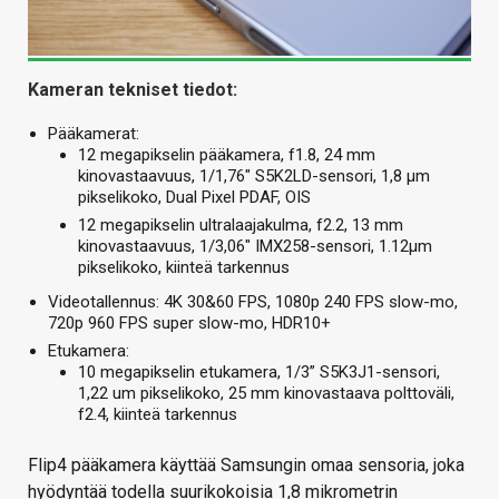
Kameran tekniset tiedot:
Pääkamerat:
12 megapikselin pääkamera, f1.8, 24 mm
kinovastaavuus, 1/1,76″ S5K2LD-sensori, 1,8 µm
pikselikoko, Dual Pixel PDAF, OIS
12 megapikselin ultralaajakulma, f2.2, 13 mm
kinovastaavuus, 1/3,06″ IMX258-sensori, 1.12µm
pikselikoko, kiinteä tarkennus
Videotallennus: 4K 30&60 FPS, 1080p 240 FPS slow-mo,
720p 960 FPS super slow-mo, HDR10+
Etukamera:
10 megapikselin etukamera, 1/3” S5K3J1-sensori,
1,22 um pikselikoko, 25 mm kinovastaava polttoväli,
f2.4, kiinteä tarkennus
Flip4 pääkamera käyttää Samsungin omaa sensoria, joka
hyödyntää todella suurikokoisia 1,8 mikrometrin