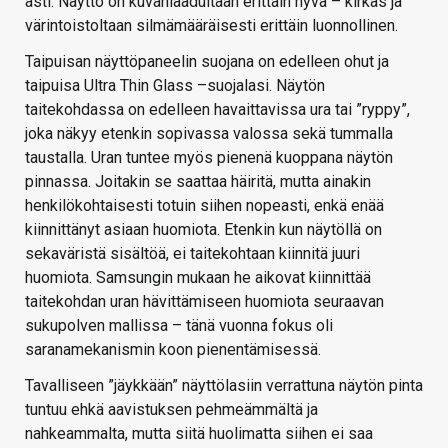
asti. Näyttö on kuvanlaadultaan erittäin hyvä – kirkas ja
värintoistoltaan silmämääräisesti erittäin luonnollinen.
Taipuisan näyttöpaneelin suojana on edelleen ohut ja
taipuisa Ultra Thin Glass –suojalasi. Näytön
taitekohdassa on edelleen havaittavissa ura tai ”ryppy”,
joka näkyy etenkin sopivassa valossa sekä tummalla
taustalla. Uran tuntee myös pienenä kuoppana näytön
pinnassa. Joitakin se saattaa häiritä, mutta ainakin
henkilökohtaisesti totuin siihen nopeasti, enkä enää
kiinnittänyt asiaan huomiota. Etenkin kun näytöllä on
sekaväristä sisältöä, ei taitekohtaan kiinnitä juuri
huomiota. Samsungin mukaan he aikovat kiinnittää
taitekohdan uran hävittämiseen huomiota seuraavan
sukupolven mallissa – tänä vuonna fokus oli
saranamekanismin koon pienentämisessä.
Tavalliseen ”jäykkään” näyttölasiin verrattuna näytön pinta
tuntuu ehkä aavistuksen pehmeämmältä ja
nahkeammalta, mutta siitä huolimatta siihen ei saa