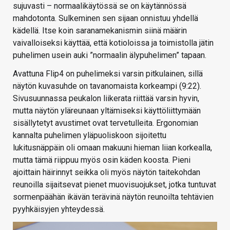
sujuvasti – normaalikäytössä se on käytännössä
mahdotonta. Sulkeminen sen sijaan onnistuu yhdellä
kädellä. Itse koin saranamekanismin siinä määrin
vaivalloiseksi käyttää, että kotioloissa ja toimistolla jätin
puhelimen usein auki ”normaalin älypuhelimen” tapaan.
Avattuna Flip4 on puhelimeksi varsin pitkulainen, sillä
näytön kuvasuhde on tavanomaista korkeampi (9:22).
Sivusuunnassa peukalon liikerata riittää varsin hyvin,
mutta näytön yläreunaan yltämiseksi käyttöliittymään
sisällytetyt avustimet ovat tervetulleita. Ergonomian
kannalta puhelimen yläpuoliskoon sijoitettu
lukitusnäppäin oli omaan makuuni hieman liian korkealla,
mutta tämä riippuu myös osin käden koosta. Pieni
ajoittain häirinnyt seikka oli myös näytön taitekohdan
reunoilla sijaitsevat pienet muovisuojukset, jotka tuntuvat
sormenpäähän ikävän terävinä näytön reunoilta tehtävien
pyyhkäisyjen yhteydessä.