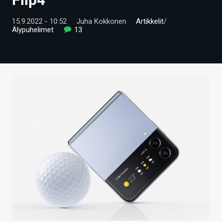
ARTIKKELIT
15.9.2022 - 10:52
Juha Kokkonen
Artikkelit
/
Älypuhelimet
13
VIDEOT
TECHBBS
TIETOA
HINTA.FI
KAUPPA
VAIHDA TEEMA
HAKU