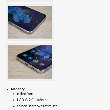
Alapääty:
mikrofoni
USB-C 2.0 -liitäntä
toinen stereokaiuttimista