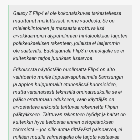
Galaxy Z Flip4 ei ole kokonaiskuvaa tarkastellessa
muuttunut merkittävästi viime vuodesta. Se on
mielenkiintoinen ja massasta erottuva lisä
arvokkaampien älypuhelimien hintaluokkaan tarjoten
poikkeuksellisen rakenteen, jollaista ei laajemmin
ole saatavilla. Edeltäjämalli Flip3:n omistajalle se ei
kuitenkaan tarjoa juurikaan lisäarvoa.
Erikoisesta näytöstään huolimatta Flip4 on aito
vaihtoehto muille lippulaivapuhelimille Samsungin
ja Applen huippumallit etunenässä huomioiden,
mutta varsinaisesti teknisillä ominaisuuksilla se ei
pääse erottumaan edukseen, vaan käyttäjän on
arvostettava erikoista taittuvaa rakennetta Flipiin
päätyäkseen. Taittuvan rakenteen hyödyt ja haitat on
kuitenkin hyvä tiedostaa ennen ostopäätöksen
tekemistä – jos sille antaa riittävästi painoarvoa, ei
millään muulla valmistajalla ole tarjota vastaavaa