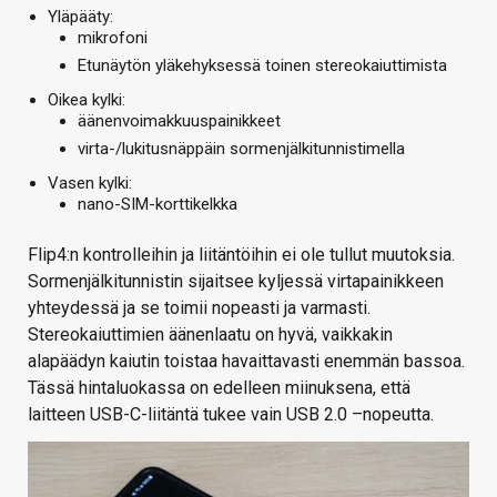
Yläpääty:
mikrofoni
Etunäytön yläkehyksessä toinen stereokaiuttimista
Oikea kylki:
äänenvoimakkuuspainikkeet
virta-/lukitusnäppäin sormenjälkitunnistimella
Vasen kylki:
nano-SIM-korttikelkka
Flip4:n kontrolleihin ja liitäntöihin ei ole tullut muutoksia.
Sormenjälkitunnistin sijaitsee kyljessä virtapainikkeen
yhteydessä ja se toimii nopeasti ja varmasti.
Stereokaiuttimien äänenlaatu on hyvä, vaikkakin
alapäädyn kaiutin toistaa havaittavasti enemmän bassoa.
Tässä hintaluokassa on edelleen miinuksena, että
laitteen USB-C-liitäntä tukee vain USB 2.0 –nopeutta.