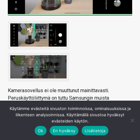
Kamerasovellus ei ole muuttunut mainittavasti.
Peruskäyttöliittymä on tuttu Samsungin muista
puhelimista ja sekaan on lisätty muutama Flipin
Käytämme evästeitä sivuston toiminnoissa, ominaisuuksissa ja
rakennetta hyödyntävä lisätoiminto, kuten puolittain
liikenteen analysoinnissa. Käyttämällä sivustoa hyväksyt
taitetun näytön kuvaustila sekä mahdollisuus hyödyntää
evästeiden käytön.
kansinäyttöä kuvatessa. Kokonaisuudessaan Samsungin
Ok
En hyväksy
Lisätietoja
kamerasovellus on toimiva ja melko monipuolinen.