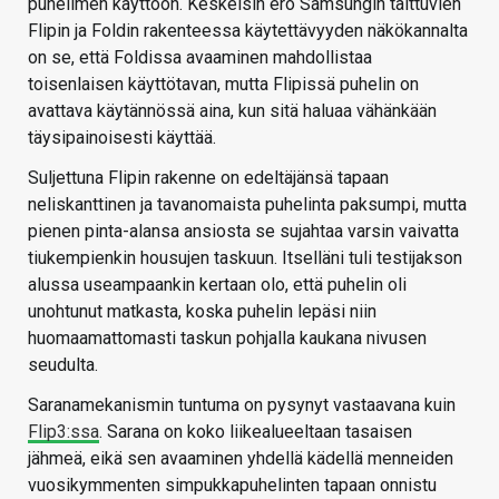
puhelimen käyttöön. Keskeisin ero Samsungin taittuvien
Flipin ja Foldin rakenteessa käytettävyyden näkökannalta
on se, että Foldissa avaaminen mahdollistaa
toisenlaisen käyttötavan, mutta Flipissä puhelin on
avattava käytännössä aina, kun sitä haluaa vähänkään
täysipainoisesti käyttää.
Suljettuna Flipin rakenne on edeltäjänsä tapaan
neliskanttinen ja tavanomaista puhelinta paksumpi, mutta
pienen pinta-alansa ansiosta se sujahtaa varsin vaivatta
tiukempienkin housujen taskuun. Itselläni tuli testijakson
alussa useampaankin kertaan olo, että puhelin oli
unohtunut matkasta, koska puhelin lepäsi niin
huomaamattomasti taskun pohjalla kaukana nivusen
seudulta.
Saranamekanismin tuntuma on pysynyt vastaavana kuin
Flip3:ssa
. Sarana on koko liikealueeltaan tasaisen
jähmeä, eikä sen avaaminen yhdellä kädellä menneiden
vuosikymmenten simpukkapuhelinten tapaan onnistu