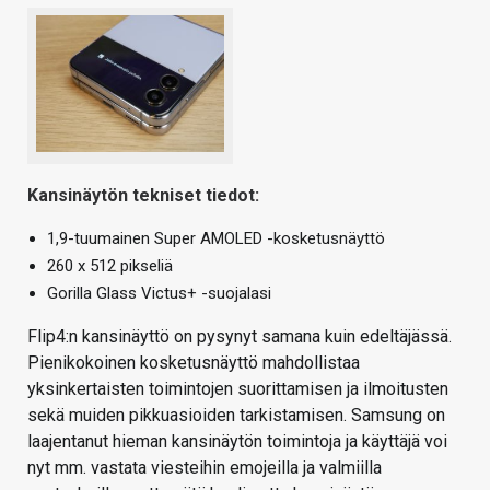
Kansinäytön tekniset tiedot:
1,9-tuumainen Super AMOLED -kosketusnäyttö
260 x 512 pikseliä
Gorilla Glass Victus+ -suojalasi
Flip4:n kansinäyttö on pysynyt samana kuin edeltäjässä.
Pienikokoinen kosketusnäyttö mahdollistaa
yksinkertaisten toimintojen suorittamisen ja ilmoitusten
sekä muiden pikkuasioiden tarkistamisen. Samsung on
laajentanut hieman kansinäytön toimintoja ja käyttäjä voi
nyt mm. vastata viesteihin emojeilla ja valmiilla