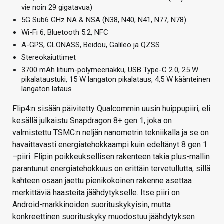
vie noin 29 gigatavua)
5G Sub6 GHz NA & NSA (N38, N40, N41, N77, N78)
Wi-Fi 6, Bluetooth 5.2, NFC
A-GPS, GLONASS, Beidou, Galileo ja QZSS
Stereokaiuttimet
3700 mAh litium-polymeeriakku, USB Type-C 2.0, 25 W
pikalataustuki, 15 W langaton pikalataus, 4,5 W käänteinen
langaton lataus
Flip4:n sisään päivitetty Qualcommin uusin huippupiiri, eli
kesällä julkaistu Snapdragon 8+ gen 1, joka on
valmistettu TSMC:n neljän nanometrin tekniikalla ja se on
havaittavasti energiatehokkaampi kuin edeltänyt 8 gen 1
–piiri. Flipin poikkeuksellisen rakenteen takia plus-mallin
parantunut energiatehokkuus on erittäin tervetullutta, sillä
kahteen osaan jaettu pienikokoinen rakenne asettaa
merkittäviä haasteita jäähdytykselle. Itse piiri on
Android-markkinoiden suorituskykyisin, mutta
konkreettinen suorituskyky muodostuu jäähdytyksen