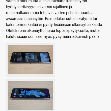
vastauksilla, mutta siitä huolimatta kansinäytön
hyödynnettävyys on varsin rajallinen ja
monimutkaisempia tehtäviä varten puhelin opastaa
avaamaan sisänäytön. Esimerkiksi uutta herätystä tai
kalenterimerkintää ei pysty lisäämään ulkonäytön kautta.
Oletuksena ulkonäyttö herää tuplanäpäytyksellä, mutta
halutessaan sen saa myös pysymään jatkuvasti päällä.