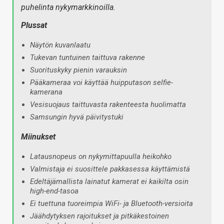
puhelinta nykymarkkinoilla.
Plussat
Näytön kuvanlaatu
Tukevan tuntuinen taittuva rakenne
Suorituskyky pienin varauksin
Pääkameraa voi käyttää huipputason selfie-
kamerana
Vesisuojaus taittuvasta rakenteesta huolimatta
Samsungin hyvä päivitystuki
Miinukset
Latausnopeus on nykymittapuulla heikohko
Valmistaja ei suosittele pakkasessa käyttämistä
Edeltäjämallista lainatut kamerat ei kaikilta osin
high-end-tasoa
Ei tuettuna tuoreimpia WiFi- ja Bluetooth-versioita
Jäähdytyksen rajoitukset ja pitkäkestoinen