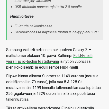
suorituskyky varauksin
USB-liitännän nopeus rajoitettu 2.0-tasolle
Huomioitavaa
Ei laturia pakkauksessa
Saranakohdassa näytössä tuntuu ja näkyy pieni ”ura”
Samsung esitteli neljännen sukupolven Galaxy Z –
mallistonsa elokuun 10. päivä. Kalliimpi
Fold4-malli
vieraili jo io-techin testattavana
ja nyt on vuorossa
pienikokoisempi ja edullisempi Flip4-malli.
Flip4:n hinnat alkavat Suomessa 1149 eurosta (nousua
edeltäjämalliin 70 euroa), jolla saa 8 & 128 Gt
muistivariantin. 1199 hinnalla tallennustilan saa tuplattua
256 gigatavuun ja 1329 euron hinnalla saa puoli teraa
tallennustilaa.
Tässä artikkelissa perehdymme Flip4:n uudistuksiin