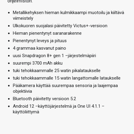
ohjelmiston.
Metallikehyksen hieman kulmikkaampi muotoilu ja kiiltävä
viimeistely
Ulkokuoren suojalasi päivitetty Victus+-versioon
Hieman pienentynyt saranarakenne
Pienentynyt leveys ja pituus
4 grammaa kasvanut paino
uusi Snapdragon 8+ gen 1 –järjestelmäpiiri
suurempi 3700 mAh akku
tuki tehokkaammalle 25 watin pikalataukselle
tuki tehokkaammalle 15 watin langattomalle lataukselle
Pääkamera käyttää suurempaa sensoria ja laajempaa
objektiivia
Bluetooth päivitetty versioon 5.2
Android 12 –käyttöjärjestelmä ja One UI 4.1.1 –
käyttöliittymä