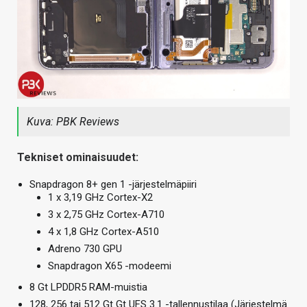
Kuva: PBK Reviews
Tekniset ominaisuudet:
Snapdragon 8+ gen 1 -järjestelmäpiiri
1 x 3,19 GHz Cortex-X2
3 x 2,75 GHz Cortex-A710
4 x 1,8 GHz Cortex-A510
Adreno 730 GPU
Snapdragon X65 -modeemi
8 Gt LPDDR5 RAM-muistia
128, 256 tai 512 Gt Gt UFS 3.1 -tallennustilaa (Järjestelmä