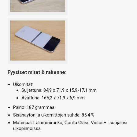
Fyysiset mitat & rakenne:
Ulkomitat:
Suljettuna: 84,9 x 71,9 x 15,9-17,1 mm
Avattuna: 165,2 x 71,9 x 6,9 mm
Paino: 187 grammaa
Sisänäytön ja ulkomittojen suhde: 85,4 %
Materiaalit: alumiinirunko, Gorilla Glass Victus+ -suojalasi
ulkopinnoissa