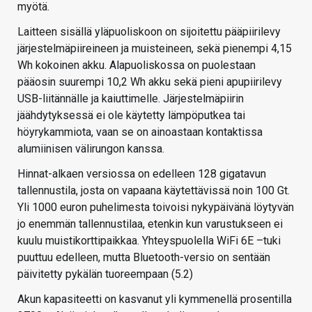
myötä.
Laitteen sisällä yläpuoliskoon on sijoitettu pääpiirilevy
järjestelmäpiireineen ja muisteineen, sekä pienempi 4,15
Wh kokoinen akku. Alapuoliskossa on puolestaan
pääosin suurempi 10,2 Wh akku sekä pieni apupiirilevy
USB-liitännälle ja kaiuttimelle. Järjestelmäpiirin
jäähdytyksessä ei ole käytetty lämpöputkea tai
höyrykammiota, vaan se on ainoastaan kontaktissa
alumiinisen välirungon kanssa.
Hinnat-alkaen versiossa on edelleen 128 gigatavun
tallennustila, josta on vapaana käytettävissä noin 100 Gt.
Yli 1000 euron puhelimesta toivoisi nykypäivänä löytyvän
jo enemmän tallennustilaa, etenkin kun varustukseen ei
kuulu muistikorttipaikkaa. Yhteyspuolella WiFi 6E –tuki
puuttuu edelleen, mutta Bluetooth-versio on sentään
päivitetty pykälän tuoreempaan (5.2)
Akun kapasiteetti on kasvanut yli kymmenellä prosentilla