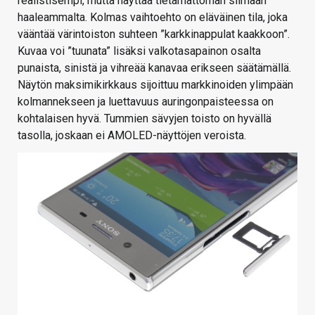
realistisempi, mutta näyttää tietämättömän silmään
haaleammalta. Kolmas vaihtoehto on eläväinen tila, joka
vääntää värintoiston suhteen ”karkkinappulat kaakkoon”.
Kuvaa voi ”tuunata” lisäksi valkotasapainon osalta
punaista, sinistä ja vihreää kanavaa erikseen säätämällä.
Näytön maksimikirkkaus sijoittuu markkinoiden ylimpään
kolmannekseen ja luettavuus auringonpaisteessa on
kohtalaisen hyvä. Tummien sävyjen toisto on hyvällä
tasolla, joskaan ei AMOLED-näyttöjen veroista.