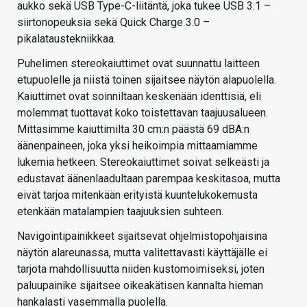
aukko sekä USB Type-C-liitäntä, joka tukee USB 3.1 –
siirtonopeuksia sekä Quick Charge 3.0 –
pikalataustekniikkaa.
Puhelimen stereokaiuttimet ovat suunnattu laitteen
etupuolelle ja niistä toinen sijaitsee näytön alapuolella.
Kaiuttimet ovat soinniltaan keskenään identtisiä, eli
molemmat tuottavat koko toistettavan taajuusalueen.
Mittasimme kaiuttimilta 30 cm:n päästä 69 dBA:n
äänenpaineen, joka yksi heikoimpia mittaamiamme
lukemia hetkeen. Stereokaiuttimet soivat selkeästi ja
edustavat äänenlaadultaan parempaa keskitasoa, mutta
eivät tarjoa mitenkään erityistä kuuntelukokemusta
etenkään matalampien taajuuksien suhteen.
Navigointipainikkeet sijaitsevat ohjelmistopohjaisina
näytön alareunassa, mutta valitettavasti käyttäjälle ei
tarjota mahdollisuutta niiden kustomoimiseksi, joten
paluupainike sijaitsee oikeakätisen kannalta hieman
hankalasti vasemmalla puolella.