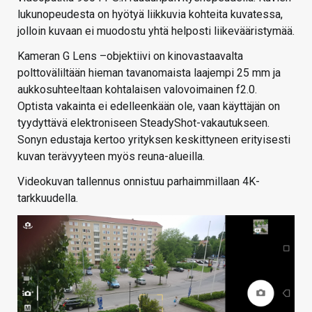
lukunopeudesta on hyötyä liikkuvia kohteita kuvatessa,
jolloin kuvaan ei muodostu yhtä helposti liikevääristymää.
Kameran G Lens –objektiivi on kinovastaavalta
polttoväliltään hieman tavanomaista laajempi 25 mm ja
aukkosuhteeltaan kohtalaisen valovoimainen f2.0.
Optista vakainta ei edelleenkään ole, vaan käyttäjän on
tyydyttävä elektroniseen SteadyShot-vakautukseen.
Sonyn edustaja kertoo yrityksen keskittyneen erityisesti
kuvan terävyyteen myös reuna-alueilla.
Videokuvan tallennus onnistuu parhaimmillaan 4K-
tarkkuudella.