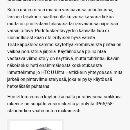
Kuten useimmissa muissa vastaavissa puhelimissa,
lasinen takakuori saattaa olla kuivissa käsissä liukas,
mutta on puolestaan hikisissä tai rasvaisissa näpeissä
varsin pitävä. Pudotuskestävyyden kannalta lasi ei
luonnollisestikaan ole erityisen hyvä valinta.
Testikappaleessamme käytettyä krominväristä pintaa on
vaikea perustella järjellä. Käytännössä peilipintaa
vastaava viimeistely on näyttävä, mutta tuhriintuu ikävän
näköiseksi heti ensimmäisestä kosketuksesta.
Ihmettelimme jo HTC U Ultra –artikkelin yhteydessä, mitä
järkeä on pintaviimeistelyssä, joka ei pysy käytössä
hetkeäkään puhtaana.
Huolettomamman käytön kannalta positiivisena seikkana
rakenne on suojattu vesiroiskeilta ja pölyltä IP65/68-
standardien vaatimusten mukaisesti.