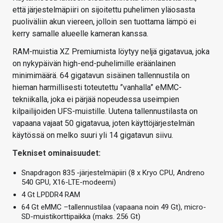
että järjestelmäpiiri on sijoitettu puhelimen yläosasta
puoliväliin akun viereen, jolloin sen tuottama lämpö ei
kerry samalle alueelle kameran kanssa.
RAM-muistia XZ Premiumista löytyy neljä gigatavua, joka
on nykypäivän high-end-puhelimille eräänlainen
minimimäärä. 64 gigatavun sisäinen tallennustila on
hieman harmillisesti toteutettu ”vanhalla” eMMC-
tekniikalla, joka ei pärjää nopeudessa useimpien
kilpailijoiden UFS-muistille. Uutena tallennustilasta on
vapaana vajaat 50 gigatavua, joten käyttöjärjestelmän
käytössä on melko suuri yli 14 gigatavun siivu.
Tekniset ominaisuudet:
Snapdragon 835 -järjestelmäpiiri (8 x Kryo CPU, Andreno
540 GPU, X16-LTE-modeemi)
4 Gt LPDDR4 RAM
64 Gt eMMC –tallennustilaa (vapaana noin 49 Gt), micro-
SD-muistikorttipaikka (maks. 256 Gt)