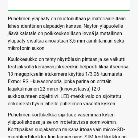
Puhelimen yläpääty on muotoilultaan ja materiaaleiltaan
lähes identtinen alapäädyn kanssa. Näytön yläpuolelle
jäävä kaistale on poikkeuksellisen leveä ja metallinen
yläpääty sisältää ainoastaan 3,5 mm ääniliitännän sekä
mikrofonin aukon.
Kuulokeaukko on tehty näyttölasin pintaan ja se vaikutti
testijaksolla keräävän jokseenkin helposti likaa itseensä.
13 megapikselin etukamera käyttää 1/3,06-tuumaista
Exmor RS –kuvasensoria, jonka parina on erittäin
laajakulmainen 22 mm:n (kinovastaava) f2.0-
aukkosuhteen objektiivi. LED-merkkivalo on sijoitettu
erikoisesti hyvin lähelle puhelimen vasenta kylkeä.
Puhelimen korttikelkka sijaitsee vasemman kyljen
yläpuoliskossa ja se on irrotettavissa sormivoimin.
Korttipaikan suojakannen mukana irtoaa vain micro-SD-
muistikorttikelkka, kun taasen nano-SIM-korttikelkka on