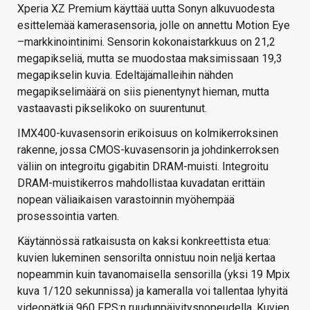
Xperia XZ Premium käyttää uutta Sonyn alkuvuodesta
esittelemää kamerasensoria, jolle on annettu Motion Eye
–markkinointinimi. Sensorin kokonaistarkkuus on 21,2
megapikseliä, mutta se muodostaa maksimissaan 19,3
megapikselin kuvia. Edeltäjämalleihin nähden
megapikselimäärä on siis pienentynyt hieman, mutta
vastaavasti pikselikoko on suurentunut.
IMX400-kuvasensorin erikoisuus on kolmikerroksinen
rakenne, jossa CMOS-kuvasensorin ja johdinkerroksen
väliin on integroitu gigabitin DRAM-muisti. Integroitu
DRAM-muistikerros mahdollistaa kuvadatan erittäin
nopean väliaikaisen varastoinnin myöhempää
prosessointia varten.
Käytännössä ratkaisusta on kaksi konkreettista etua:
kuvien lukeminen sensorilta onnistuu noin neljä kertaa
nopeammin kuin tavanomaisella sensorilla (yksi 19 Mpix
kuva 1/120 sekunnissa) ja kameralla voi tallentaa lyhyitä
videopätkiä 960 FPS:n ruudunpäivitysnopeudella. Kuvien