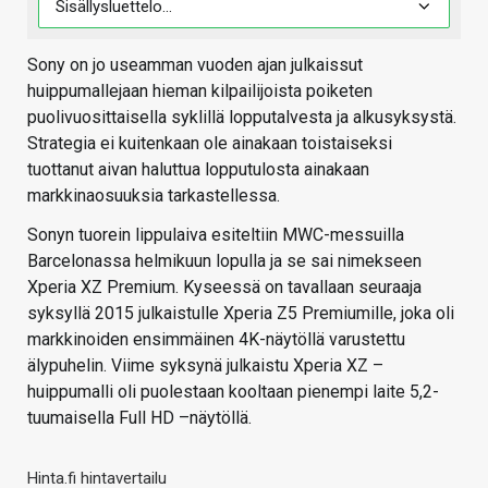
Sony on jo useamman vuoden ajan julkaissut
huippumallejaan hieman kilpailijoista poiketen
puolivuosittaisella syklillä lopputalvesta ja alkusyksystä.
Strategia ei kuitenkaan ole ainakaan toistaiseksi
tuottanut aivan haluttua lopputulosta ainakaan
markkinaosuuksia tarkastellessa.
Sonyn tuorein lippulaiva esiteltiin MWC-messuilla
Barcelonassa helmikuun lopulla ja se sai nimekseen
Xperia XZ Premium. Kyseessä on tavallaan seuraaja
syksyllä 2015 julkaistulle Xperia Z5 Premiumille, joka oli
markkinoiden ensimmäinen 4K-näytöllä varustettu
älypuhelin. Viime syksynä julkaistu Xperia XZ –
huippumalli oli puolestaan kooltaan pienempi laite 5,2-
tuumaisella Full HD –näytöllä.
Hinta.fi hintavertailu