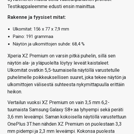
Testikappaleemme edusti ensin mainittua.
Rakenne ja fyysiset mitat:
Ulkomitat: 156 x 77 x 7,9 mm
Paino: 191 grammaa
Näytön ja ulkomittojen suhde: 68,4 %
Xperia XZ Premium on varsin pitkä puhelin, sillä sen
näytön ala- ja yläpuolelta löytyy leveät kaistaleet.
Ulkomitat ovatkin 5,5-tuumaisella näytöllä varustetulle
puhelimelle poikkeuksellisen suuret, joka tekee näytön ja
ulkomittojen välisestä suhteesta nykymittapuulla erittäin
heikon.
Vertailun vuoksi XZ Premium on vain 3,5 mm 6,2-
tuumaista Samsung Galaxy S8+:aa lyhyempi sekä peräti
3,6 mm leveämpi. Saman kokoisella näytöllä varustettuun
OnePlus 3T:hen nähden XZ Premium on puolestaan 3,3
mm pidempi ja 2,3 mm leveämpi. Kokonsa puolesta