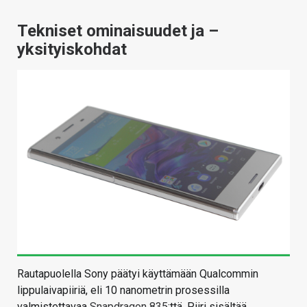
Tekniset ominaisuudet ja –
yksityiskohdat
Rautapuolella Sony päätyi käyttämään Qualcommin
lippulaivapiiriä, eli 10 nanometrin prosessilla
valmistettavaa
Snapdragon 835
:ttä. Piiri sisältää