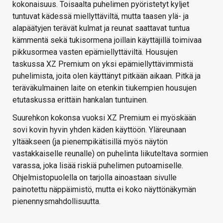
kokonaisuus. Toisaalta puhelimen pyöristetyt kyljet
tuntuvat kädessä miellyttäviltä, mutta taasen ylä- ja
alapäätyjen terävät kulmat ja reunat saattavat tuntua
kämmentä sekä tukisormena joillain käyttäjillä toimivaa
pikkusormea vasten epämiellyttäviltä. Housujen
taskussa XZ Premium on yksi epämiellyttävimmistä
puhelimista, joita olen käyttänyt pitkään aikaan. Pitkä ja
teräväkulmainen laite on etenkin tiukempien housujen
etutaskussa erittäin hankalan tuntuinen.
Suurehkon kokonsa vuoksi XZ Premium ei myöskään
sovi kovin hyvin yhden käden käyttöön. Yläreunaan
yltääkseen (ja pienempikätisillä myös näytön
vastakkaiselle reunalle) on puhelinta liikuteltava sormien
varassa, joka lisää riskiä puhelimen putoamiselle.
Ohjelmistopuolella on tarjolla ainoastaan sivulle
painotettu näppäimistö, mutta ei koko näyttönäkymän
pienennysmahdollisuutta.