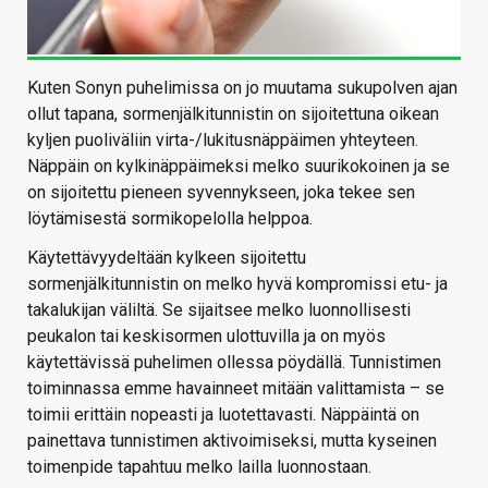
Kuten Sonyn puhelimissa on jo muutama sukupolven ajan
ollut tapana, sormenjälkitunnistin on sijoitettuna oikean
kyljen puoliväliin virta-/lukitusnäppäimen yhteyteen.
Näppäin on kylkinäppäimeksi melko suurikokoinen ja se
on sijoitettu pieneen syvennykseen, joka tekee sen
löytämisestä sormikopelolla helppoa.
Käytettävyydeltään kylkeen sijoitettu
sormenjälkitunnistin on melko hyvä kompromissi etu- ja
takalukijan väliltä. Se sijaitsee melko luonnollisesti
peukalon tai keskisormen ulottuvilla ja on myös
käytettävissä puhelimen ollessa pöydällä. Tunnistimen
toiminnassa emme havainneet mitään valittamista – se
toimii erittäin nopeasti ja luotettavasti. Näppäintä on
painettava tunnistimen aktivoimiseksi, mutta kyseinen
toimenpide tapahtuu melko lailla luonnostaan.