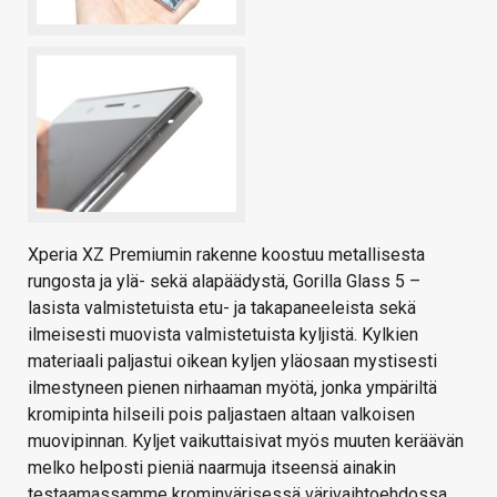
Xperia XZ Premiumin rakenne koostuu metallisesta
rungosta ja ylä- sekä alapäädystä, Gorilla Glass 5 –
lasista valmistetuista etu- ja takapaneeleista sekä
ilmeisesti muovista valmistetuista kyljistä. Kylkien
materiaali paljastui oikean kyljen yläosaan mystisesti
ilmestyneen pienen nirhaaman myötä, jonka ympäriltä
kromipinta hilseili pois paljastaen altaan valkoisen
muovipinnan. Kyljet vaikuttaisivat myös muuten keräävän
melko helposti pieniä naarmuja itseensä ainakin
testaamassamme krominvärisessä värivaihtoehdossa.