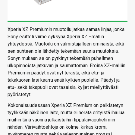
Xperia XZ Premiumin muotoilu jatkaa samaa linjaa, jonka
Sony esitteli viime syksynä Xperia XZ –mallin
yhteydessä. Muotoilu on valmistajalleen ominaista, eikä
sen suhteen ole lähdetty tekemään suuria muutoksia.
Sonyn mukaan se on pyrkinyt tekemään puhelimen
ulkopinnoista jatkuvan ja saumattoman. Eroina XZ-malliin
Premiumin päädyt ovat nyt terästä, eikä etu- ja
takakuoren lasi kaarru enää kylkien puolelle. Päädyt ja
etu- sekä takapuoli ovat tasaisia, kyljet miellyttävästi
pyöristetyt.
Kokonaisuudessaan Xperia XZ Premium on pelkistetyn
tyylikkään näköinen laite, mutta ei herätä erityistä ihailua
muihin tänä vuonna julkaistuihin lippulaivapuhelimiin
nähden. Värivaihtoehtoja on kolme: kirkas kromi,
syvänmeren musta sekä vaaleanpunainen pronssi.