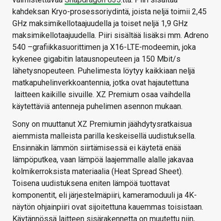
kahdeksan Kryo-prosessoriydintä, joista neljä toimii 2,45
GHz maksimikellotaajuudella ja toiset neljä 1,9 GHz
maksimikellotaajuudella. Piiri sisältää lisäksi mm. Adreno
540 –grafiikkasuorittimen ja X16-LTE-modeemin, joka
kykenee gigabitin latausnopeuteen ja 150 Mbit/s
lähetysnopeuteen. Puhelimesta löytyy kaikkiaan neljä
matkapuhelinverkkoantennia, jotka ovat hajautettuna
laitteen kaikille sivuille. XZ Premium osaa vaihdella
käytettäviä antenneja puhelimen asennon mukaan.
Sony on muuttanut XZ Premiumin jäähdytysratkaisua
aiemmista malleista parilla keskeisellä uudistuksella.
Ensinnäkin lämmön siirtämisessä ei käytetä enää
lämpöputkea, vaan lämpöä laajemmalle alalle jakavaa
kolmikerroksista materiaalia (Heat Spread Sheet).
Toisena uudistuksena eniten lämpöä tuottavat
komponentit, eli järjestelmäpiiri, kameramoduuli ja 4K-
näytön ohjainpiiri ovat sijoitettuna kauemmas toisistaan.
Käytännössä laitteen sisärakennetta on muutettu niin,