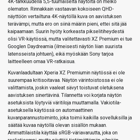
4K-tarkkuudella 5,5-tuumaiselta näytöltä on melko
olematon. Rinnakkain vastaavan kokoiseen QHD-
näyttöön vertailtuna 4K-näytöllä kuva on aavistuksen
terävämpi, mutta ero on siinä määrin pieni, ettei sitä jää
kaipaamaan. Suurin hyöty korkeasta pikselitiheydestä
olisi VR-käytössä, mutta valitettavasti XZ Premium ei tue
Googlen Daydreamia (ilmeisesti näytön liian suurista
latensseista johtuen), eikä myöskään Sony tarjoa
laitteelleen omaa VR-ratkaisua.
Kuvanlaadultaan Xperia XZ Premiumin näytössä ei ole
suurempaa kritisoitavaa. Näytön värintoistossa ei ole
valittamista, joskin vaaleat sävyt toistuvat oletuksena
aavistuksen sinertävinä. Tilannetta voi korjata näytön
asetuksista löytyviä väritiloja muuttamalla. Vakiotila-
asetuksella käytössä on automaattinen
kuvanparannustoiminto, joka toimii kaikilla sovelluksilla ja
säätää kuvaa näytöllä olevan sisällön mukaan.
Ammattilaistila käyttää sRGB-väriavaruutta, joka on