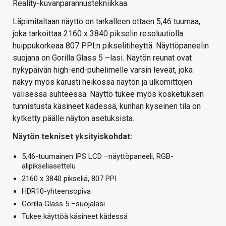
Reality-kuvanparannustekniikkaa.
Läpimitaltaan näyttö on tarkalleen ottaen 5,46 tuumaa,
joka tarkoittaa 2160 x 3840 pikselin resoluutiolla
huippukorkeaa 807 PPI:n pikselitiheyttä. Näyttöpaneelin
suojana on Gorilla Glass 5 –lasi. Näytön reunat ovat
nykypäivän high-end-puhelimelle varsin leveät, joka
näkyy myös karusti heikossa näytön ja ulkomittojen
välisessä suhteessa. Näyttö tukee myös kosketuksen
tunnistusta käsineet kädessä, kunhan kyseinen tila on
kytketty päälle näytön asetuksista.
Näytön tekniset yksityiskohdat:
5,46-tuumainen IPS LCD –näyttöpaneeli, RGB-
alipikseliasettelu
2160 x 3840 pikseliä, 807 PPI
HDR10-yhteensopiva
Gorilla Glass 5 –suojalasi
Tukee käyttöä käsineet kädessä