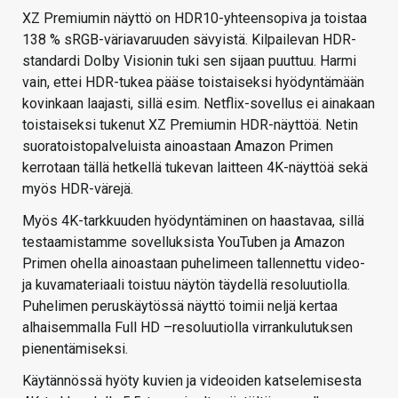
XZ Premiumin näyttö on HDR10-yhteensopiva ja toistaa
138 % sRGB-väriavaruuden sävyistä. Kilpailevan HDR-
standardi Dolby Visionin tuki sen sijaan puuttuu. Harmi
vain, ettei HDR-tukea pääse toistaiseksi hyödyntämään
kovinkaan laajasti, sillä esim. Netflix-sovellus ei ainakaan
toistaiseksi tukenut XZ Premiumin HDR-näyttöä. Netin
suoratoistopalveluista ainoastaan Amazon Primen
kerrotaan tällä hetkellä tukevan laitteen 4K-näyttöä sekä
myös HDR-värejä.
Myös 4K-tarkkuuden hyödyntäminen on haastavaa, sillä
testaamistamme sovelluksista YouTuben ja Amazon
Primen ohella ainoastaan puhelimeen tallennettu video-
ja kuvamateriaali toistuu näytön täydellä resoluutiolla.
Puhelimen peruskäytössä näyttö toimii neljä kertaa
alhaisemmalla Full HD –resoluutiolla virrankulutuksen
pienentämiseksi.
Käytännössä hyöty kuvien ja videoiden katselemisesta