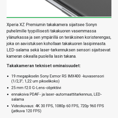
Xperia XZ Premiumin takakamera sijaitsee Sonyn
puhelimille tyypillisesti takakuoren vasemmassa
ylänurkassa ja sen ympärillä on teräksinen koristerengas,
joka on aavistuksen kohollaan takakuoren lasipinnasta.
LED-salama sekä laser-tarkennuksen sensori sijaitsevat
kameran oikealla puolella lasin takana.
Takakameran tekniset ominaisuudet:
19 megapikselin Sony Exmor RS IMX400 -kuvasensori
(1/2,3”; 1,22 um pikselikoko)
25 mm f2.0 G-Lens-objektiivi
ennakoiva PDAF- ja laser-automaattitarkennus, LED-
salama
Videokuvaus: 4K 30 FPS, 1080p 60 FPS, 720p 960 FPS
(jatkuva 120 FPS)