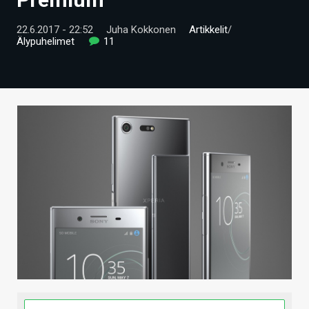
ARTIKKELIT
22.6.2017 - 22:52
Juha Kokkonen
Artikkelit
/
Älypuhelimet
11
VIDEOT
TECHBBS
TIETOA
HINTA.FI
KAUPPA
VAIHDA TEEMA
HAKU