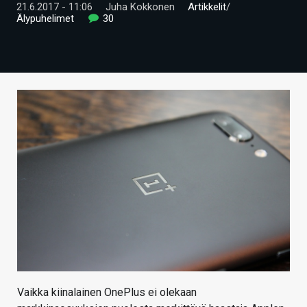
21.6.2017 - 11:06
Juha Kokkonen
Artikkelit
/
ARTIKKELIT
Älypuhelimet
30
VIDEOT
TECHBBS
TIETOA
HINTA.FI
KAUPPA
VAIHDA TEEMA
HAKU
Vaikka kiinalainen OnePlus ei olekaan