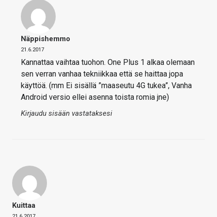
Näppishemmo
21.6.2017
Kannattaa vaihtaa tuohon. One Plus 1 alkaa olemaan
sen verran vanhaa tekniikkaa että se haittaa jopa
käyttöä. (mm Ei sisällä ”maaseutu 4G tukea”, Vanha
Android versio ellei asenna toista romia jne)
Kirjaudu sisään vastataksesi
Kuittaa
21.6.2017