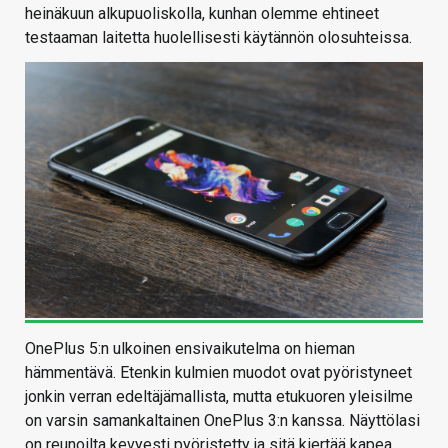
heinäkuun alkupuoliskolla, kunhan olemme ehtineet
testaaman laitetta huolellisesti käytännön olosuhteissa.
OnePlus 5:n ulkoinen ensivaikutelma on hieman
hämmentävä. Etenkin kulmien muodot ovat pyöristyneet
jonkin verran edeltäjämallista, mutta etukuoren yleisilme
on varsin samankaltainen OnePlus 3:n kanssa. Näyttölasi
on reunoilta kevyesti pyöristetty ja sitä kiertää kapea