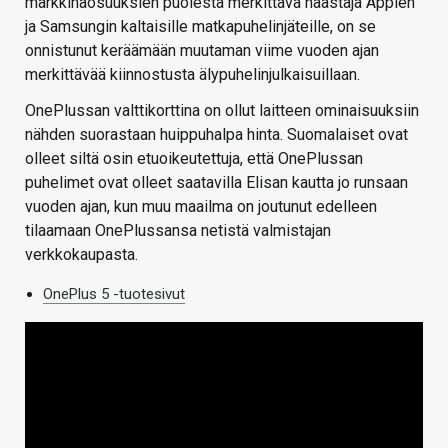
markkinaosuuksien puolesta merkittävä haastaja Applen
ja Samsungin kaltaisille matkapuhelinjäteille, on se
onnistunut keräämään muutaman viime vuoden ajan
merkittävää kiinnostusta älypuhelinjulkaisuillaan.
OnePlussan valttikorttina on ollut laitteen ominaisuuksiin
nähden suorastaan huippuhalpa hinta. Suomalaiset ovat
olleet siltä osin etuoikeutettuja, että OnePlussan
puhelimet ovat olleet saatavilla Elisan kautta jo runsaan
vuoden ajan, kun muu maailma on joutunut edelleen
tilaamaan OnePlussansa netistä valmistajan
verkkokaupasta.
OnePlus 5 -tuotesivut