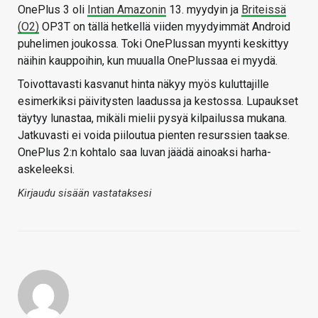
OnePlus 3 oli
Intian Amazonin
13. myydyin ja
Briteissä
(O2)
OP3T on tällä hetkellä viiden myydyimmät Android
puhelimen joukossa. Toki OnePlussan myynti keskittyy
näihin kauppoihin, kun muualla OnePlussaa ei myydä.
Toivottavasti kasvanut hinta näkyy myös kuluttajille
esimerkiksi päivitysten laadussa ja kestossa. Lupaukset
täytyy lunastaa, mikäli mielii pysyä kilpailussa mukana.
Jatkuvasti ei voida piiloutua pienten resurssien taakse.
OnePlus 2:n kohtalo saa luvan jäädä ainoaksi harha-
askeleeksi.
Kirjaudu sisään vastataksesi