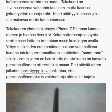
kalliimmassa versiossa musta. Takakuori on
sivusuunnassa valtaosin tasainen, mutta kaartuu
jyrkentyvästi reunoja kohti. Kaari päättyy kulmaan, joka
tuo mukavaa otetta käsituntumaan.
Takakuoren yhdennäköisyys iPhone 7 Plussan kanssa
menee jo hieman överiksi. Kokemattomampi ei pysty
erottamaan laitteita toisistaan muun kuin logon avulla.
Yritys tuli kahden ensimmäisen sukupolven mallinsa
kanssa tutuksi persoonalliseta ja pitävästä ”sandstone”-
takakuoresta, joten on harmi, että muotoilussa on luovuttu
persoonallisesta otteesta kokonaan. Pari päivää sitten
julkaistu
prototyyppikuva
paljastaa, että
persoonallisempiakin vaihtoehtoja olisi ollut tarjolla.