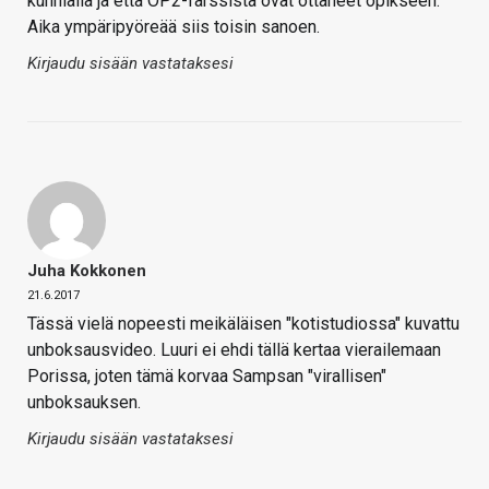
kunnialla ja että OP2-farssista ovat ottaneet opikseen.
Aika ympäripyöreää siis toisin sanoen.
Kirjaudu sisään vastataksesi
Juha Kokkonen
21.6.2017
Tässä vielä nopeesti meikäläisen "kotistudiossa" kuvattu
unboksausvideo. Luuri ei ehdi tällä kertaa vierailemaan
Porissa, joten tämä korvaa Sampsan "virallisen"
unboksauksen.
Kirjaudu sisään vastataksesi