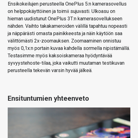
Ensikokeilujen perusteella OnePlus 5:n kamerasovellus
on helppokäyttöinen ja toimii sujuvasti. Ulkoasu on
hieman uudistunut OnePlus 3T:n kamerasovellukseen
nähden. Vaihto takakameroiden välillä tapahtuu nopeasti
ja näppärästi omasta painikkeesta ja näin käytöön saa
välittömästi 2x-zoomauksen. Zoomaaminen onnistuu
myös 0,1x:n portain kuvaa kahdella sormella nipistämällä.
Testasimme myös kaksoiskameraa hyödyntävää
syvyystehoste-tilaa, joka vaikutti muutaman testikuvan
perusteella tekevän varsin hyvää jälkeä.
Ensituntumien yhteenveto