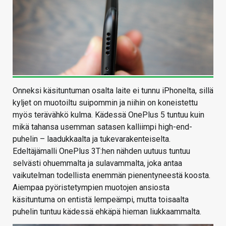
Onneksi käsituntuman osalta laite ei tunnu iPhonelta, sillä
kyljet on muotoiltu suipommin ja niihin on koneistettu
myös terävähkö kulma. Kädessä OnePlus 5 tuntuu kuin
mikä tahansa usemman satasen kalliimpi high-end-
puhelin – laadukkaalta ja tukevarakenteiselta.
Edeltäjämalli OnePlus 3T:hen nähden uutuus tuntuu
selvästi ohuemmalta ja sulavammalta, joka antaa
vaikutelman todellista enemmän pienentyneestä koosta.
Aiempaa pyöristetympien muotojen ansiosta
käsituntuma on entistä lempeämpi, mutta toisaalta
puhelin tuntuu kädessä ehkäpä hieman liukkaammalta.