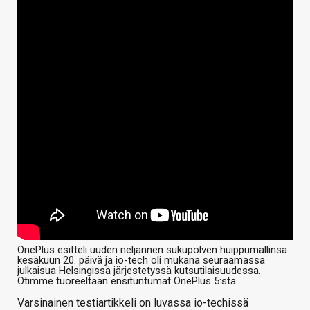
OnePlus esitteli uuden neljännen sukupolven huippumallinsa
kesäkuun 20. päivä ja io-tech oli mukana seuraamassa
julkaisua Helsingissä järjestetyssä kutsutilaisuudessa.
Otimme tuoreeltaan ensituntumat OnePlus 5:stä.
Varsinainen testiartikkeli on luvassa io-techissä