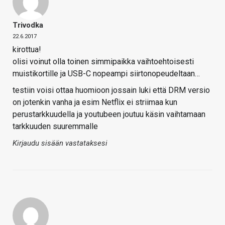
Trivodka
22.6.2017
kirottua!
olisi voinut olla toinen simmipaikka vaihtoehtoisesti
muistikortille ja USB-C nopeampi siirtonopeudeltaan…
testiin voisi ottaa huomioon jossain luki että DRM versio
on jotenkin vanha ja esim Netflix ei striimaa kun
perustarkkuudella ja youtubeen joutuu käsin vaihtamaan
tarkkuuden suuremmalle
Kirjaudu sisään vastataksesi