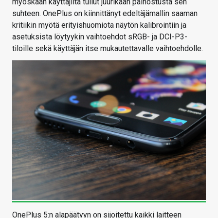
myöskään käyttäjiltä tullut juurikaan painostusta sen
suhteen. OnePlus on kiinnittänyt edeltäjämallin saaman
kritiikin myötä erityishuomiota näytön kalibrointiin ja
asetuksista löytyykin vaihtoehdot sRGB- ja DCI-P3-
tiloille sekä käyttäjän itse mukautettavalle vaihtoehdolle.
OnePlus 5:n alapäätyyn on sijoitettu kaikki laitteen