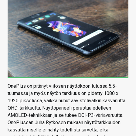
OnePlus on pitänyt viitosen näyttökoon tutussa 5,5-
tuumassa ja myös näytön tarkkuus on pidetty 1080 x
1920 pikselissä, vaikka huhut aavistelivatkin kasvanutta
QHD-tarkkuutta. Näyttöpaneeli perustuu edelleen
AMOLED-tekniikkaan ja se tukee DCI-P3-väriavaruutta.
OnePlussan Juha Rytkösen mukaan näyttötarkkuuden
kasvattamiselle ei nähty todellista tarvetta, eikä