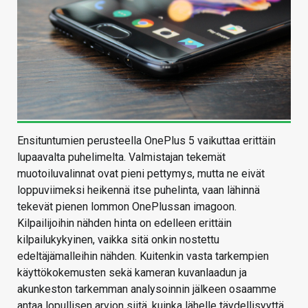
Ensituntumien perusteella OnePlus 5 vaikuttaa erittäin
lupaavalta puhelimelta. Valmistajan tekemät
muotoiluvalinnat ovat pieni pettymys, mutta ne eivät
loppuviimeksi heikennä itse puhelinta, vaan lähinnä
tekevät pienen lommon OnePlussan imagoon.
Kilpailijoihin nähden hinta on edelleen erittäin
kilpailukykyinen, vaikka sitä onkin nostettu
edeltäjämalleihin nähden. Kuitenkin vasta tarkempien
käyttökokemusten sekä kameran kuvanlaadun ja
akunkeston tarkemman analysoinnin jälkeen osaamme
antaa lopullisen arvion siitä, kuinka lähelle täydellisyyttä