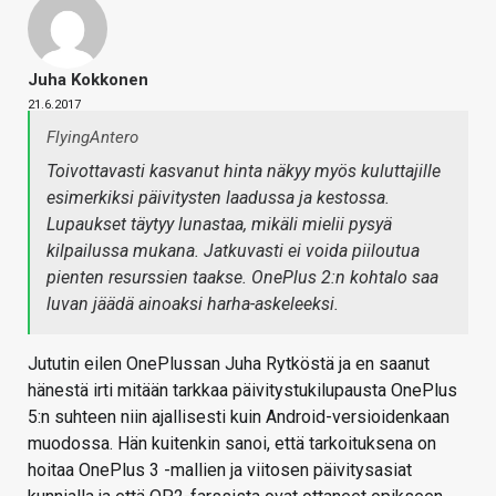
Juha Kokkonen
21.6.2017
FlyingAntero
Toivottavasti kasvanut hinta näkyy myös kuluttajille
esimerkiksi päivitysten laadussa ja kestossa.
Lupaukset täytyy lunastaa, mikäli mielii pysyä
kilpailussa mukana. Jatkuvasti ei voida piiloutua
pienten resurssien taakse. OnePlus 2:n kohtalo saa
luvan jäädä ainoaksi harha-askeleeksi.
Jututin eilen OnePlussan Juha Rytköstä ja en saanut
hänestä irti mitään tarkkaa päivitystukilupausta OnePlus
5:n suhteen niin ajallisesti kuin Android-versioidenkaan
muodossa. Hän kuitenkin sanoi, että tarkoituksena on
hoitaa OnePlus 3 -mallien ja viitosen päivitysasiat