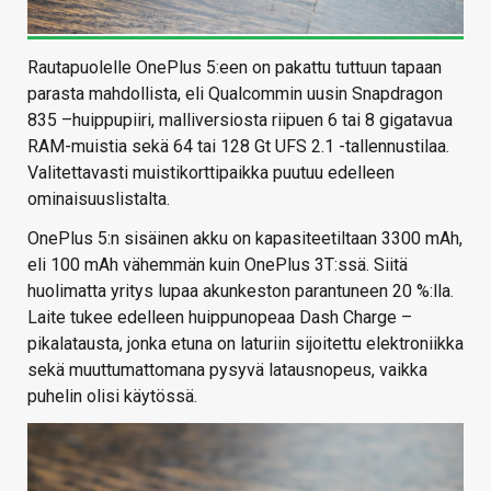
Rautapuolelle OnePlus 5:een on pakattu tuttuun tapaan
parasta mahdollista, eli Qualcommin uusin Snapdragon
835 –huippupiiri, malliversiosta riipuen 6 tai 8 gigatavua
RAM-muistia sekä 64 tai 128 Gt UFS 2.1 -tallennustilaa.
Valitettavasti muistikorttipaikka puutuu edelleen
ominaisuuslistalta.
OnePlus 5:n sisäinen akku on kapasiteetiltaan 3300 mAh,
eli 100 mAh vähemmän kuin OnePlus 3T:ssä. Siitä
huolimatta yritys lupaa akunkeston parantuneen 20 %:lla.
Laite tukee edelleen huippunopeaa Dash Charge –
pikalatausta, jonka etuna on laturiin sijoitettu elektroniikka
sekä muuttumattomana pysyvä latausnopeus, vaikka
puhelin olisi käytössä.