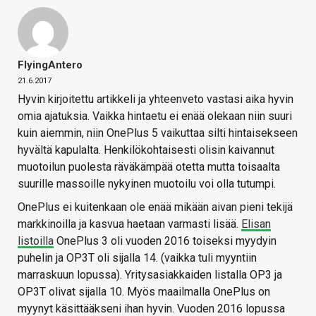
FlyingAntero
21.6.2017
Hyvin kirjoitettu artikkeli ja yhteenveto vastasi aika hyvin
omia ajatuksia. Vaikka hintaetu ei enää olekaan niin suuri
kuin aiemmin, niin OnePlus 5 vaikuttaa silti hintaisekseen
hyvältä kapulalta. Henkilökohtaisesti olisin kaivannut
muotoilun puolesta räväkämpää otetta mutta toisaalta
suurille massoille nykyinen muotoilu voi olla tutumpi.
OnePlus ei kuitenkaan ole enää mikään aivan pieni tekijä
markkinoilla ja kasvua haetaan varmasti lisää.
Elisan
listoilla
OnePlus 3 oli vuoden 2016 toiseksi myydyin
puhelin ja OP3T oli sijalla 14. (vaikka tuli myyntiin
marraskuun lopussa). Yritysasiakkaiden listalla OP3 ja
OP3T olivat sijalla 10. Myös maailmalla OnePlus on
myynyt käsittääkseni ihan hyvin. Vuoden 2016 lopussa