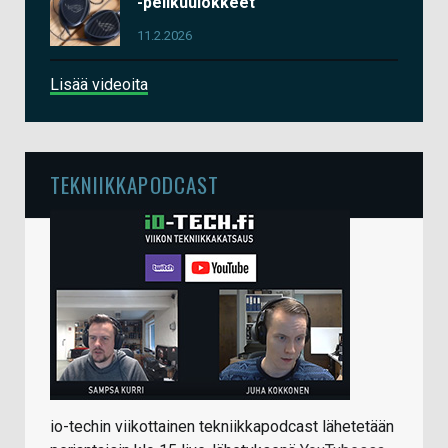
-pelikuulokkeet
11.2.2026
Lisää videoita
TEKNIIKKAPODCAST
io-techin viikottainen tekniikkapodcast lähetetään