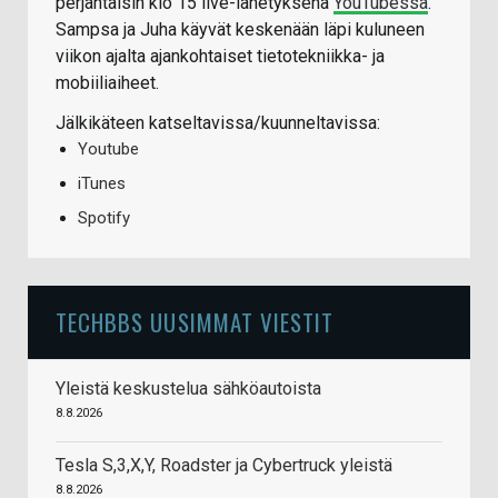
perjantaisin klo 15 live-lähetyksenä
YouTubessa
.
Sampsa ja Juha käyvät keskenään läpi kuluneen
viikon ajalta ajankohtaiset tietotekniikka- ja
mobiiliaiheet.
Jälkikäteen katseltavissa/kuunneltavissa:
Youtube
iTunes
Spotify
TECHBBS UUSIMMAT VIESTIT
Yleistä keskustelua sähköautoista
8.8.2026
Tesla S,3,X,Y, Roadster ja Cybertruck yleistä
8.8.2026