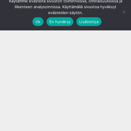
Käytämme evästeitä sivuston toiminnoissa, ominaisuuksissa ja
liikenteen analysoinnissa. Käyttämällä sivustoa hyväksyt
evästeiden käytön.
Ok
En hyväksy
Lisätietoja
;