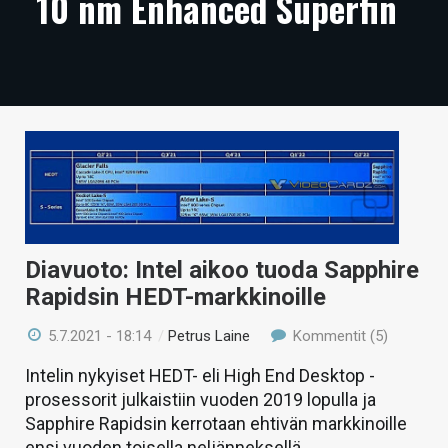
10 nm Enhanced Superfin
ARTIKKELIT
VIDEOT
TECHBBS
TIETOA
HINTA.FI
KAUPPA
Diavuoto: Intel aikoo tuoda Sapphire
VAIHDA TEEMA
Rapidsin HEDT-markkinoille
5.7.2021 - 18:14
/
Petrus Laine
Kommentit (5)
Intelin nykyiset HEDT- eli High End Desktop -
HAKU
prosessorit julkaistiin vuoden 2019 lopulla ja
Sapphire Rapidsin kerrotaan ehtivän markkinoille
ensi vuoden toisella neljänneksellä.