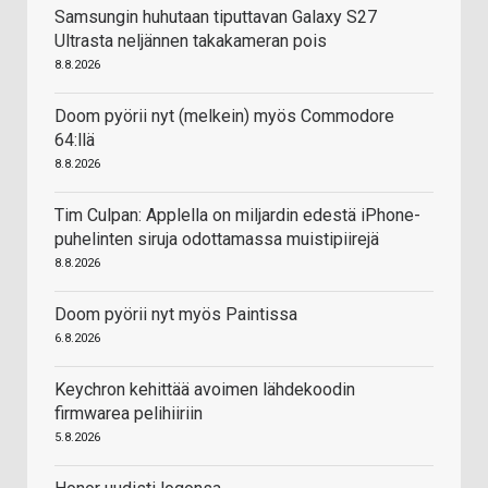
Samsungin huhutaan tiputtavan Galaxy S27
Ultrasta neljännen takakameran pois
8.8.2026
Doom pyörii nyt (melkein) myös Commodore
64:llä
8.8.2026
Tim Culpan: Applella on miljardin edestä iPhone-
puhelinten siruja odottamassa muistipiirejä
8.8.2026
Doom pyörii nyt myös Paintissa
6.8.2026
Keychron kehittää avoimen lähdekoodin
firmwarea pelihiiriin
5.8.2026