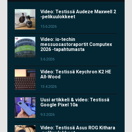
Video: Testissä Audeze Maxwell 2
-pelikuulokkeet
15.6.2026
Video: io-techin
messuosastoraportit Computex
2026 -tapahtumasta
3.6.2026
Video: Testissä Keychron K2 HE
All-Wood
13.4.2026
Uusi artikkeli & video: Testissä
Google Pixel 10a
9.3.2026
Video: Testissä Asus ROG Kithara