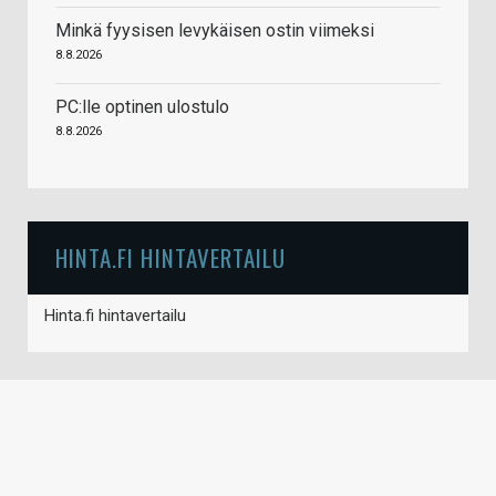
Minkä fyysisen levykäisen ostin viimeksi
8.8.2026
PC:lle optinen ulostulo
8.8.2026
HINTA.FI HINTAVERTAILU
Hinta.fi hintavertailu