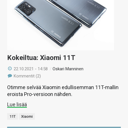
KAUPPA
VAIHDA TEEMA
HAKU
Kokeiltua: Xiaomi 11T
22.10.2021 - 14:58
/
Oskari Manninen
Kommentit (2)
Otimme selvää Xiaomin edullisemman 11T-mallin
eroista Pro-versioon nähden.
Lue lisää
11T
Xiaomi