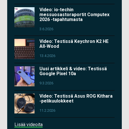
Video: io-techin
messuosastoraportit Computex
2026 -tapahtumasta
3.6.2026
Video: Testissä Keychron K2 HE
All-Wood
13.4.2026
Uusi artikkeli & video: Testissä
Google Pixel 10a
9.3.2026
Video: Testissä Asus ROG Kithara
-pelikuulokkeet
11.2.2026
Lisää videoita