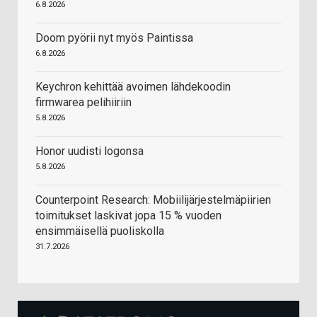
6.8.2026
Doom pyörii nyt myös Paintissa
6.8.2026
Keychron kehittää avoimen lähdekoodin
firmwarea pelihiiriin
5.8.2026
Honor uudisti logonsa
5.8.2026
Counterpoint Research: Mobiilijärjestelmäpiirien
toimitukset laskivat jopa 15 % vuoden
ensimmäisellä puoliskolla
31.7.2026