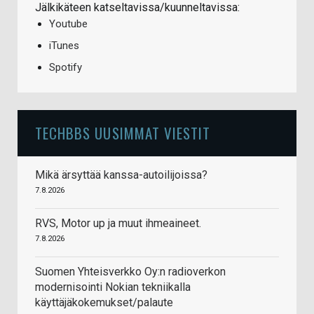
Jälkikäteen katseltavissa/kuunneltavissa:
Youtube
iTunes
Spotify
TECHBBS UUSIMMAT VIESTIT
Mikä ärsyttää kanssa-autoilijoissa?
7.8.2026
RVS, Motor up ja muut ihmeaineet.
7.8.2026
Suomen Yhteisverkko Oy:n radioverkon
modernisointi Nokian tekniikalla
käyttäjäkokemukset/palaute