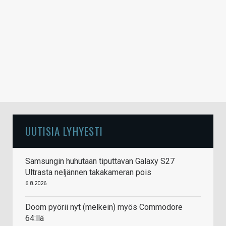
UUTISIA LYHYESTI
Samsungin huhutaan tiputtavan Galaxy S27
Ultrasta neljännen takakameran pois
6.8.2026
Doom pyörii nyt (melkein) myös Commodore
64:llä