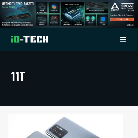
UUTISET
11T
ARTIKKELIT
VIDEOT
TECHBBS
TIETOA
HINTA.FI