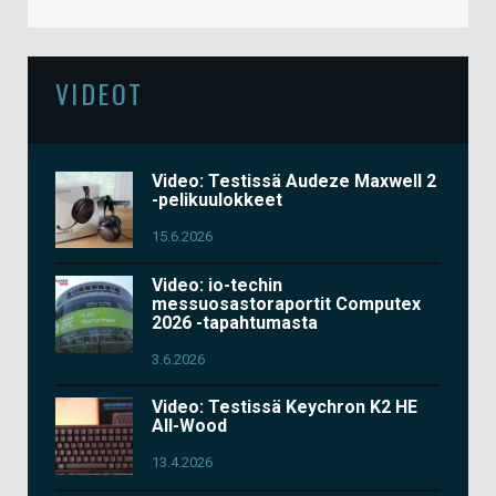
VIDEOT
Video: Testissä Audeze Maxwell 2
-pelikuulokkeet
15.6.2026
Video: io-techin
messuosastoraportit Computex
2026 -tapahtumasta
3.6.2026
Video: Testissä Keychron K2 HE
All-Wood
13.4.2026