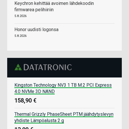
Keychron kehittää avoimen lähdekoodin
firmwarea pelihiiriin
5.8.2026
Honor uudisti logonsa
5.8.2026
Kingston Technology NV3 1 TB M.2 PCI Express
4.0 NVMe 3D NAND
158,90 €
Thermal Grizzly PhaseSheet PTM jäähdytyslevyn
yhdiste Lämpöalusta 2 g