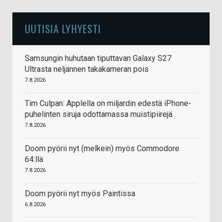
UUTISIA LYHYESTI
Samsungin huhutaan tiputtavan Galaxy S27
Ultrasta neljännen takakameran pois
7.8.2026
Tim Culpan: Applella on miljardin edestä iPhone-
puhelinten siruja odottamassa muistipiirejä
7.8.2026
Doom pyörii nyt (melkein) myös Commodore
64:llä
7.8.2026
Doom pyörii nyt myös Paintissa
6.8.2026