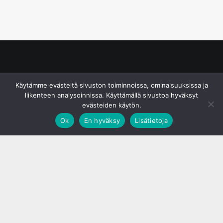
© S&J Media Oy
Käytämme evästeitä sivuston toiminnoissa, ominaisuuksissa ja
liikenteen analysoinnissa. Käyttämällä sivustoa hyväksyt
evästeiden käytön.
Ok
En hyväksy
Lisätietoja
;