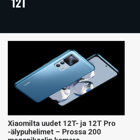
12T
ARTIKKELIT
VIDEOT
TECHBBS
TIETOA
HINTA.FI
KAUPPA
VAIHDA TEEMA
HAKU
Xiaomilta uudet 12T- ja 12T Pro
-älypuhelimet – Prossa 200