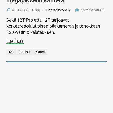
megapikselin kamera
4.10.2022 - 16:00
/
Juha Kokkonen
Kommentit (9)
Sekä 12T Pro että 12T tarjoavat
korkearesoluutioisen pääkameran ja tehokkaan
120 watin pikalatauksen.
Lue lisää
12T
12T Pro
Xiaomi