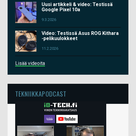
Uusi artikkeli & video: Testissä
Google Pixel 10a
9.3.2026
Video: Testissä Asus ROG Kithara
-pelikuulokkeet
11.2.2026
Lisää videoita
TEKNIIKKAPODCAST