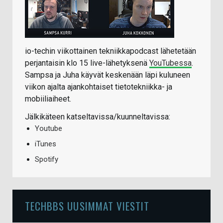
io-techin viikottainen tekniikkapodcast lähetetään
perjantaisin klo 15 live-lähetyksenä
YouTubessa
.
Sampsa ja Juha käyvät keskenään läpi kuluneen
viikon ajalta ajankohtaiset tietotekniikka- ja
mobiiliaiheet.
Jälkikäteen katseltavissa/kuunneltavissa:
Youtube
iTunes
Spotify
TECHBBS UUSIMMAT VIESTIT