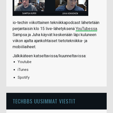
io-techin viikottainen tekniikkapodcast lähetetään
perjantaisin klo 15 live-lähetyksenä
YouTubessa
.
Sampsa ja Juha käyvät keskenään läpi kuluneen
viikon ajalta ajankohtaiset tietotekniikka- ja
mobiiliaiheet.
Jälkikäteen katseltavissa/kuunneltavissa:
Youtube
iTunes
Spotify
TECHBBS UUSIMMAT VIESTIT