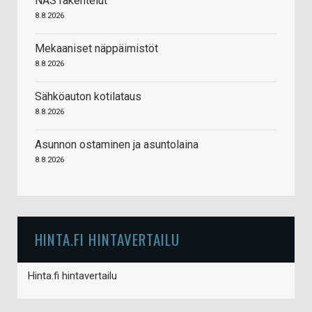
NAS rakentelut
8.8.2026
Mekaaniset näppäimistöt
8.8.2026
Sähköauton kotilataus
8.8.2026
Asunnon ostaminen ja asuntolaina
8.8.2026
HINTA.FI HINTAVERTAILU
Hinta.fi hintavertailu