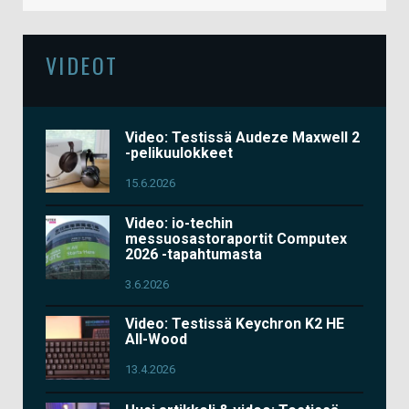
VIDEOT
Video: Testissä Audeze Maxwell 2
-pelikuulokkeet
15.6.2026
Video: io-techin
messuosastoraportit Computex
2026 -tapahtumasta
3.6.2026
Video: Testissä Keychron K2 HE
All-Wood
13.4.2026