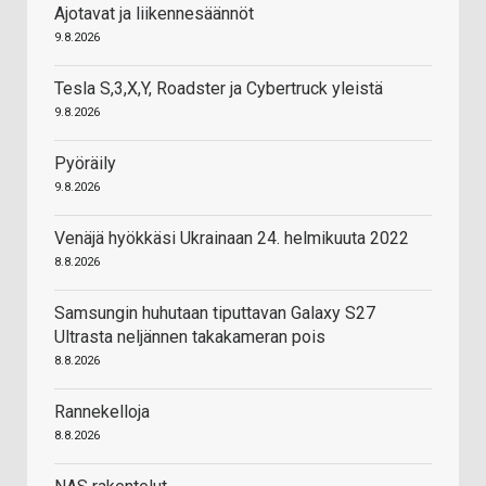
Ajotavat ja liikennesäännöt
9.8.2026
Tesla S,3,X,Y, Roadster ja Cybertruck yleistä
9.8.2026
Pyöräily
9.8.2026
Venäjä hyökkäsi Ukrainaan 24. helmikuuta 2022
8.8.2026
Samsungin huhutaan tiputtavan Galaxy S27
Ultrasta neljännen takakameran pois
8.8.2026
Rannekelloja
8.8.2026