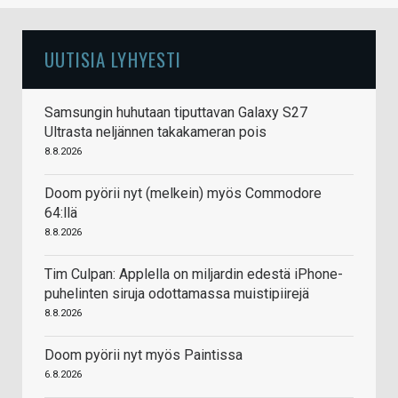
UUTISIA LYHYESTI
Samsungin huhutaan tiputtavan Galaxy S27
Ultrasta neljännen takakameran pois
8.8.2026
Doom pyörii nyt (melkein) myös Commodore
64:llä
8.8.2026
Tim Culpan: Applella on miljardin edestä iPhone-
puhelinten siruja odottamassa muistipiirejä
8.8.2026
Doom pyörii nyt myös Paintissa
6.8.2026