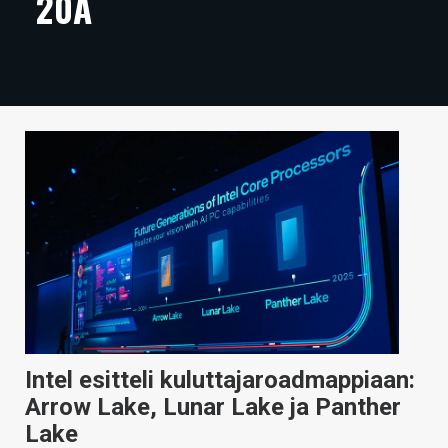
20A
ARTIKKELIT
VIDEOT
TECHBBS
TIETOA
HINTA.FI
KAUPPA
VAIHDA TEEMA
Intel esitteli kuluttajaroadmappiaan:
HAKU
Arrow Lake, Lunar Lake ja Panther
Lake