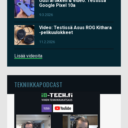
Uusi artikkeli & video: Testissä
Google Pixel 10a
9.3.2026
Video: Testissä Asus ROG Kithara
-pelikuulokkeet
11.2.2026
Lisää videoita
TEKNIIKKAPODCAST