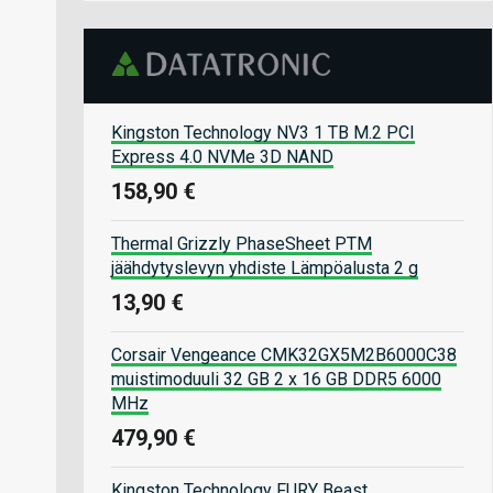
Kingston Technology NV3 1 TB M.2 PCI
Express 4.0 NVMe 3D NAND
158,90 €
Thermal Grizzly PhaseSheet PTM
jäähdytyslevyn yhdiste Lämpöalusta 2 g
13,90 €
Corsair Vengeance CMK32GX5M2B6000C38
muistimoduuli 32 GB 2 x 16 GB DDR5 6000
MHz
479,90 €
Kingston Technology FURY Beast