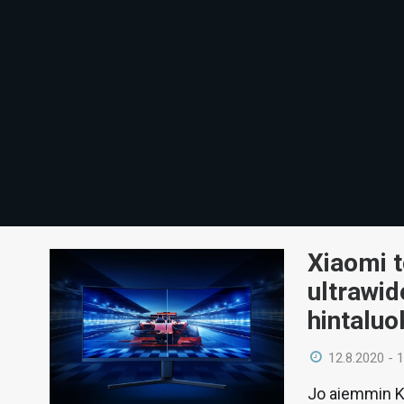
Xiaomi t
ultrawid
hintalu
12.8.2020 - 
Jo aiemmin K