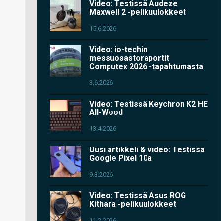
Video: Testissä Audeze
Maxwell 2 -pelikuulokkeet
15.6.2026
Video: io-techin
messuosastoraportit
Computex 2026 -tapahtumasta
3.6.2026
Video: Testissä Keychron K2 HE
All-Wood
13.4.2026
Uusi artikkeli & video: Testissä
Google Pixel 10a
9.3.2026
Video: Testissä Asus ROG
Kithara -pelikuulokkeet
11.2.2026