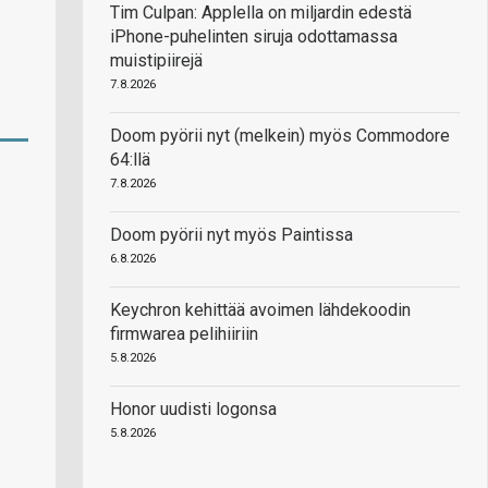
Tim Culpan: Applella on miljardin edestä
iPhone-puhelinten siruja odottamassa
muistipiirejä
7.8.2026
Doom pyörii nyt (melkein) myös Commodore
64:llä
7.8.2026
Doom pyörii nyt myös Paintissa
6.8.2026
Keychron kehittää avoimen lähdekoodin
firmwarea pelihiiriin
5.8.2026
Honor uudisti logonsa
5.8.2026