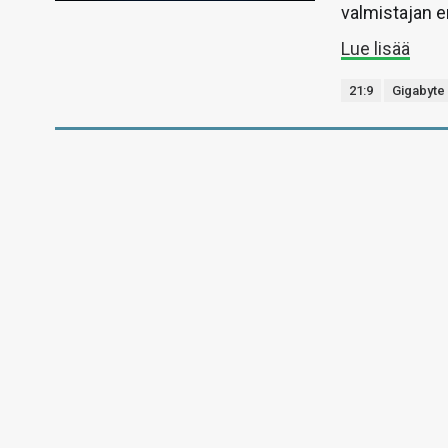
valmistajan e
Lue lisää
21:9
Gigabyte