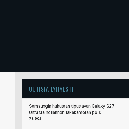
UUTISIA LYHYESTI
Samsungin huhutaan tiputtavan Galaxy S27
Ultrasta neljännen takakameran pois
7.8.2026