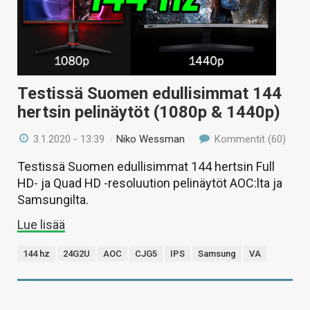
KAUPPA
VAIHDA TEEMA
Testissä Suomen edullisimmat 144
hertsin pelinäytöt (1080p & 1440p)
HAKU
3.1.2020 - 13:39
/
Niko Wessman
Kommentit (60)
Testissä Suomen edullisimmat 144 hertsin Full
HD- ja Quad HD -resoluution pelinäytöt AOC:lta ja
Samsungilta.
Lue lisää
144 hz
24G2U
AOC
CJG5
IPS
Samsung
VA