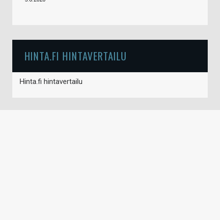
HINTA.FI HINTAVERTAILU
Hinta.fi hintavertailu