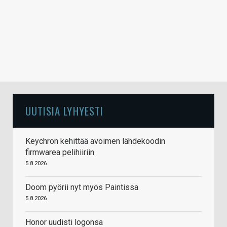
UUTISIA LYHYESTI
Keychron kehittää avoimen lähdekoodin
firmwarea pelihiiriin
5.8.2026
Doom pyörii nyt myös Paintissa
5.8.2026
Honor uudisti logonsa