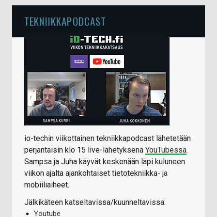
TEKNIIKKAPODCAST
io-techin viikottainen tekniikkapodcast lähetetään
perjantaisin klo 15 live-lähetyksenä
YouTubessa
.
Sampsa ja Juha käyvät keskenään läpi kuluneen
viikon ajalta ajankohtaiset tietotekniikka- ja
mobiiliaiheet.
Jälkikäteen katseltavissa/kuunneltavissa:
Youtube