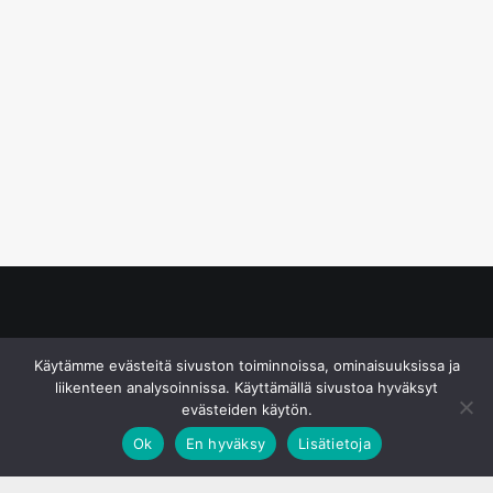
© S&J Media Oy
Käytämme evästeitä sivuston toiminnoissa, ominaisuuksissa ja
liikenteen analysoinnissa. Käyttämällä sivustoa hyväksyt
evästeiden käytön.
Ok
En hyväksy
Lisätietoja
;