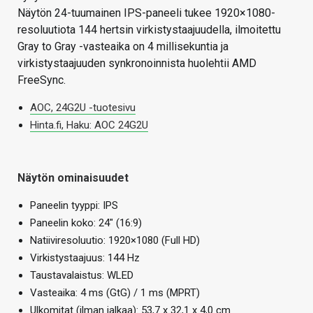
Näytön 24-tuumainen IPS-paneeli tukee 1920×1080-
resoluutiota 144 hertsin virkistystaajuudella, ilmoitettu
Gray to Gray -vasteaika on 4 millisekuntia ja
virkistystaajuuden synkronoinnista huolehtii AMD
FreeSync.
AOC, 24G2U -tuotesivu
Hinta.fi, Haku: AOC 24G2U
Näytön ominaisuudet
Paneelin tyyppi: IPS
Paneelin koko: 24″ (16:9)
Natiiviresoluutio: 1920×1080 (Full HD)
Virkistystaajuus: 144 Hz
Taustavalaistus: WLED
Vasteaika: 4 ms (GtG) / 1 ms (MPRT)
Ulkomitat (ilman jalkaa): 53,7 x 32,1 x 4,0 cm