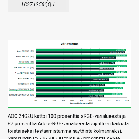
LC27JG50QQU
AOC 24G2U kattoi 100 prosenttia sRGB-värialueesta ja
87 prosenttia AdobeRGB-värialueesta sijoittuen kaikista
toistaiseksi testaamistamme näytöistä kolmanneksi.
Samsungin C27JG50QQU toisti 96 prosenttia sRGB-