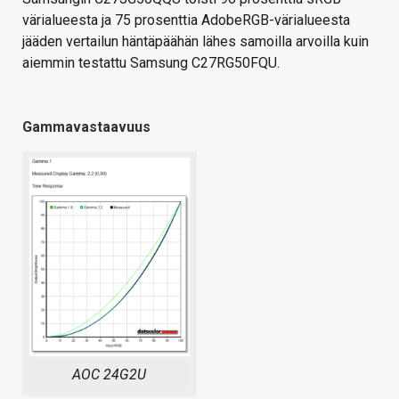
värialueesta ja 75 prosenttia AdobeRGB-värialueesta
jääden vertailun häntäpäähän lähes samoilla arvoilla kuin
aiemmin testattu Samsung C27RG50FQU.
Gammavastaavuus
AOC 24G2U