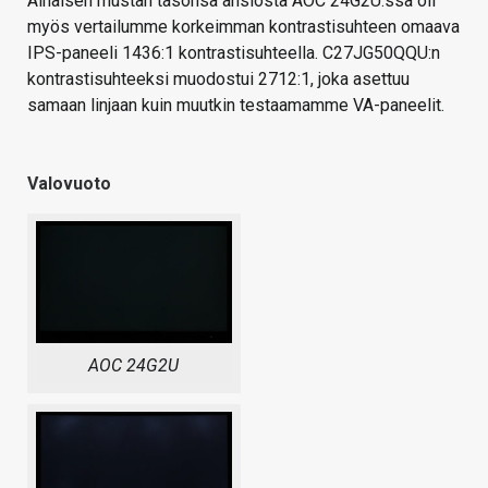
Alhaisen mustan tasonsa ansiosta AOC 24G2U:ssa oli
myös vertailumme korkeimman kontrastisuhteen omaava
IPS-paneeli 1436:1 kontrastisuhteella. C27JG50QQU:n
kontrastisuhteeksi muodostui 2712:1, joka asettuu
samaan linjaan kuin muutkin testaamamme VA-paneelit.
Valovuoto
AOC 24G2U