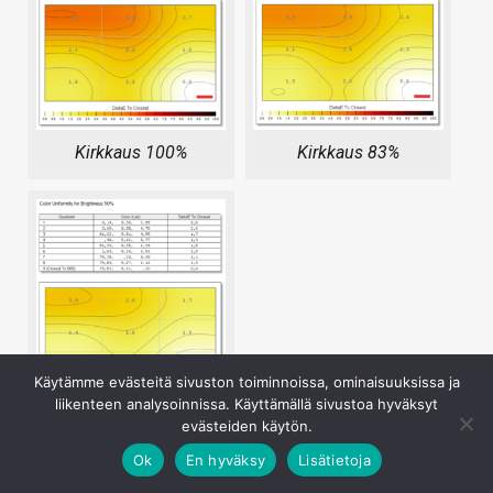
Kirkkaus 100%
Kirkkaus 83%
Käytämme evästeitä sivuston toiminnoissa, ominaisuuksissa ja
liikenteen analysoinnissa. Käyttämällä sivustoa hyväksyt
evästeiden käytön.
Kirkkaus 50%
Ok
En hyväksy
Lisätietoja
24G2U:n väritasaisuudessa suurin poikkeama todettiin