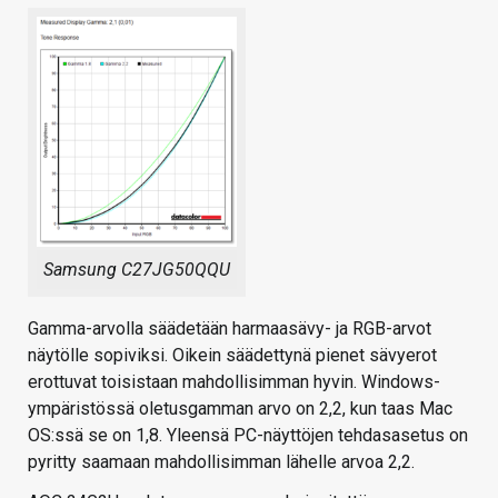
Samsung C27JG50QQU
Gamma-arvolla säädetään harmaasävy- ja RGB-arvot
näytölle sopiviksi. Oikein säädettynä pienet sävyerot
erottuvat toisistaan mahdollisimman hyvin. Windows-
ympäristössä oletusgamman arvo on 2,2, kun taas Mac
OS:ssä se on 1,8. Yleensä PC-näyttöjen tehdasasetus on
pyritty saamaan mahdollisimman lähelle arvoa 2,2.