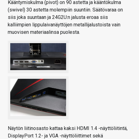
Kääntymiskulma (pivot) on 90 astetta ja kääntökulma
(swivel) 30 astetta molempiin suuntiin. Säätövaraa on
siis joka suuntaan ja 24G2U:n jalusta eroaa siis
kalliimpien lippulaivanäyttöjen metallijalustoista vain
muovisen materiaalinsa puolesta.
Näytön liitinosasto kattaa kaksi HDMI 1.4 -näyttöliitintä,
DisplayPort 1.2- ja VGA -näyttöliittimet sekä