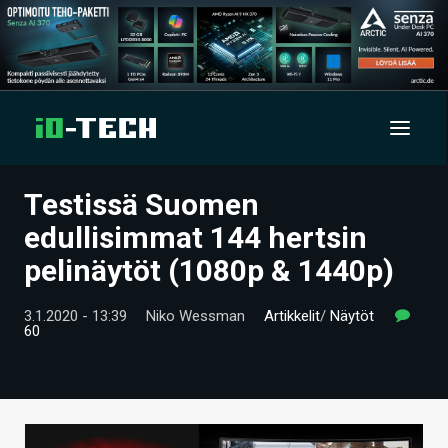
Testissä Suomen
UUTISET
edullisimmat 144 hertsin
ARTIKKELIT
pelinäytöt (1080p & 1440p)
VIDEOT
3.1.2020 - 13:39
Niko Wessman
Artikkelit
/
Näytöt
60
TECHBBS
TIETOA
HINTA.FI