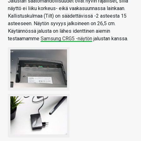
Jalustan säätömahdollisuudet ovat hyvin rajalliset, sillä
näyttö ei liiku korkeus- eikä vaakasuunnassa lainkaan.
Kallistuskulmaa (Tilt) on säädettävissä -2 asteesta 15
asteeseen. Näytön syvyys jalkoineen on 26,5 cm.
Käytännössä jalusta on lähes identtinen aiemin
testaamamme
Samsung CRG5 -näytön
jalustan kanssa.