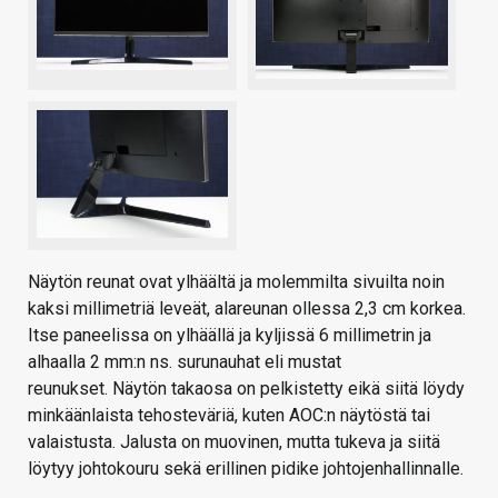
Näytön reunat ovat ylhäältä ja molemmilta sivuilta noin
kaksi millimetriä leveät, alareunan ollessa 2,3 cm korkea.
Itse paneelissa on ylhäällä ja kyljissä 6 millimetrin ja
alhaalla 2 mm:n ns. surunauhat eli mustat
reunukset. Näytön takaosa on pelkistetty eikä siitä löydy
minkäänlaista tehosteväriä, kuten AOC:n näytöstä tai
valaistusta. Jalusta on muovinen, mutta tukeva ja siitä
löytyy johtokouru sekä erillinen pidike johtojenhallinnalle.