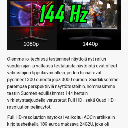
KAUPPA
VAIHDA TEEMA
HAKU
Olemme io-techissä testanneet näyttöjä nyt reilun
vuoden ajan ja valtaosa testatuista näytöistä ovat olleet
valmistajien lippulaivamalleja, joiden hinnat ovat
pyörineet 300 eurosta jopa 3000 euroon. Saadaksemme
parempaa perspektiiviä näyttötesteihin, hommasimme
testiin Suomen edullisimmat 144 hertsin
virkistystaajuudella varustetut Full HD- sekä Quad HD -
resoluution pelinäytöt.
Full HD-resoluution näytöksi valikoitui AOC:n artikkelin
kirjoitushetkellä 189 euroa maksava 24G2U, joka oli