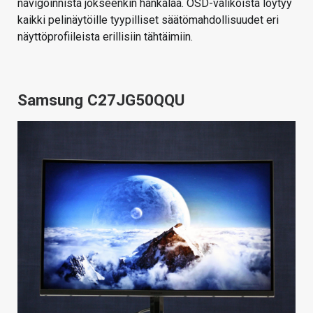
navigoinnista jokseenkin hankalaa. OSD-valikoista löytyy
kaikki pelinäytöille tyypilliset säätömahdollisuudet eri
näyttöprofiileista erillisiin tähtäimiin.
Samsung C27JG50QQU