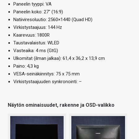
Paneelin tyyppi: VA
Paneelin koko: 27″ (16:9)
Natiiviresoluutio: 2560×1440 (Quad HD)
Virkistystaajuus: 144 Hz
Kaarevuus: 1800R
Taustavalaistus: WLED
Vasteaika: 4 ms (GtG)
Ulkomitat (ilman jalkaa): 61,4 x 36,2 x 13,9 cm
Paino: 4,3 kg
VESA-seinäkiinnitys: 75 x 75 mm
Virkistystaajuuden synkronointi: –
Näytön ominaisuudet, rakenne ja OSD-valikko