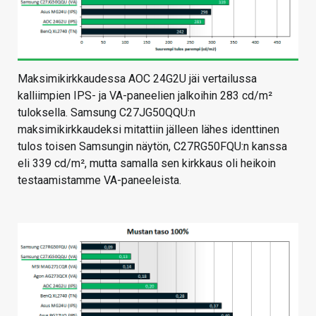
Maksimikirkkaudessa AOC 24G2U jäi vertailussa
kalliimpien IPS- ja VA-paneelien jalkoihin 283 cd/m²
tuloksella. Samsung C27JG50QQU:n
maksimikirkkaudeksi mitattiin jälleen lähes identtinen
tulos toisen Samsungin näytön, C27RG50FQU:n kanssa
eli 339 cd/m², mutta samalla sen kirkkaus oli heikoin
testaamistamme VA-paneeleista.