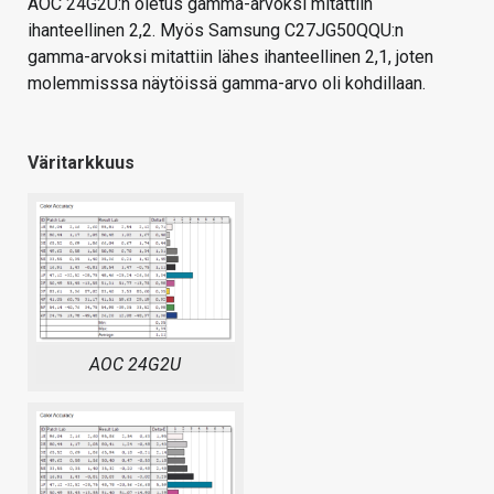
AOC 24G2U:n oletus gamma-arvoksi mitattiin
ihanteellinen 2,2. Myös Samsung C27JG50QQU:n
gamma-arvoksi mitattiin lähes ihanteellinen 2,1, joten
molemmisssa näytöissä gamma-arvo oli kohdillaan.
Väritarkkuus
AOC 24G2U