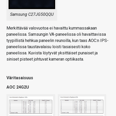
Samsung C27JG50QQU
Merkittävää valovuotoa ei havaittu kummassakaan
paneelissa. Samsungin VA-paneelissa oli havaittavissa
tyypillistä hehkua paneelin reunoilla, kun taas AOC:n IPS-
paneelissa taustavalaisu loisti tasaisesti koko
paneelissa. Kuvista löytyvät yksittäiset punaiset ja
siniset pisteet johtuvat kameran optiikasta.
Väritasaisuus
AOC 24G2U