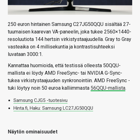
250 euron hintainen Samsung C27JG50QQU sisältää 27-
tuumaisen kaarevan VA-paneelin, joka tukee 2560×1440-
resoluutiota 144 hertsin virkistystaajuudella. Gray to Gray
vasteaika on 4 millisekuntia ja kontrastisuhteeksi
luvataan 3000:1.
Kannattaa huomioida, että testissä olleesta 50QQU-
mallista ei löydy AMD FreeSync- tai NVIDIA G-Sync-
tukea virkistystaajuuden synkronointiin. AMD FreeSync -
tuki löytyy noin 50 euroa kalliimmasta
56QQU-mallista
.
Samsung CJG5 -tuotesivu
Hinta.fi, Haku: Samsung LC27JG50QQU
Näytön ominaisuudet