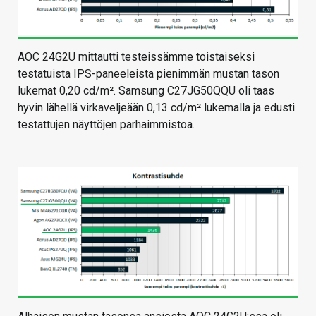
AOC 24G2U mittautti testeissämme toistaiseksi
testatuista IPS-paneeleista pienimmän mustan tason
lukemat 0,20 cd/m². Samsung C27JG50QQU oli taas
hyvin lähellä virkaveljeään 0,13 cd/m² lukemalla ja edusti
testattujen näyttöjen parhaimmistoa.