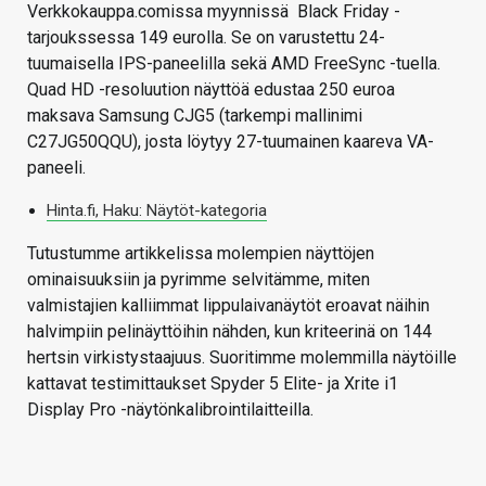
Verkkokauppa.comissa myynnissä Black Friday -
tarjoukssessa 149 eurolla. Se on varustettu 24-
tuumaisella IPS-paneelilla sekä AMD FreeSync -tuella.
Quad HD -resoluution näyttöä edustaa 250 euroa
maksava Samsung CJG5 (tarkempi mallinimi
C27JG50QQU), josta löytyy 27-tuumainen kaareva VA-
paneeli.
Hinta.fi, Haku: Näytöt-kategoria
Tutustumme artikkelissa molempien näyttöjen
ominaisuuksiin ja pyrimme selvitämme, miten
valmistajien kalliimmat lippulaivanäytöt eroavat näihin
halvimpiin pelinäyttöihin nähden, kun kriteerinä on 144
hertsin virkistystaajuus. Suoritimme molemmilla näytöille
kattavat testimittaukset Spyder 5 Elite- ja Xrite i1
Display Pro -näytönkalibrointilaitteilla.