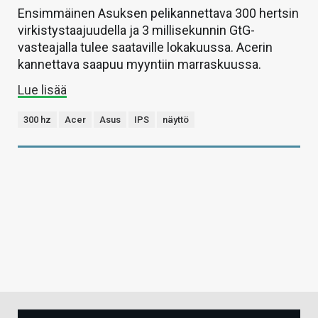
Ensimmäinen Asuksen pelikannettava 300 hertsin
virkistystaajuudella ja 3 millisekunnin GtG-
vasteajalla tulee saataville lokakuussa. Acerin
kannettava saapuu myyntiin marraskuussa.
Lue lisää
300 hz
Acer
Asus
IPS
näyttö