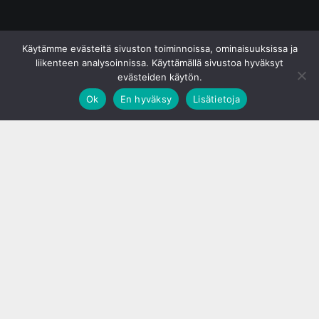
© S&J Media Oy
Käytämme evästeitä sivuston toiminnoissa, ominaisuuksissa ja
liikenteen analysoinnissa. Käyttämällä sivustoa hyväksyt
evästeiden käytön.
Ok
En hyväksy
Lisätietoja
;