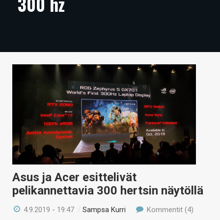
300 hz
ARTIKKELIT
VIDEOT
TECHBBS
TIETOA
HINTA.FI
KAUPPA
VAIHDA TEEMA
Asus ja Acer esittelivät
HAKU
pelikannettavia 300 hertsin näytöllä
4.9.2019 - 19:47
/
Sampsa Kurri
Kommentit (4)