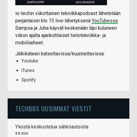
io-techin viikottainen tekniikkapodcast lähetetään
perjantaisin klo 15 live-lähetyksenä
YouTubessa
.
Sampsa ja Juha käyvät keskenään läpi kuluneen
viikon ajalta ajankohtaiset tietotekniikka- ja
mobiiliaiheet.
Jälkikäteen katseltavissa/kuunneltavissa:
Youtube
iTunes
Spotify
TECHBBS UUSIMMAT VIESTIT
Yleistä keskustelua sähköautoista
8.8.2026