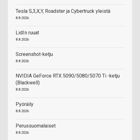
Tesla S,3,X,Y, Roadster ja Cybertruck yleistä
8.8.2026
Lidl:n ruuat
8.8.2026
Screenshot-ketju
8.8.2026
NVIDIA GeForce RTX 5090/5080/5070 Ti -ketju
(Blackwell)
8.8.2026
Pyöräily
8.8.2026
Perussuomalaiset
8.8.2026