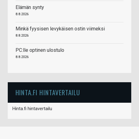
Elämän synty
8.8.2026
Minkä fyysisen levykäisen ostin viimeksi
8.8.2026
PC:lle optinen ulostulo
8.8.2026
HINTA.FI HINTAVERTAILU
Hinta.fi hintavertailu