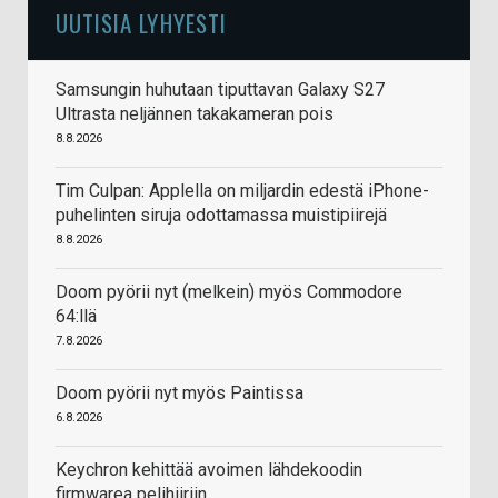
UUTISIA LYHYESTI
Samsungin huhutaan tiputtavan Galaxy S27
Ultrasta neljännen takakameran pois
8.8.2026
Tim Culpan: Applella on miljardin edestä iPhone-
puhelinten siruja odottamassa muistipiirejä
8.8.2026
Doom pyörii nyt (melkein) myös Commodore
64:llä
7.8.2026
Doom pyörii nyt myös Paintissa
6.8.2026
Keychron kehittää avoimen lähdekoodin
firmwarea pelihiiriin