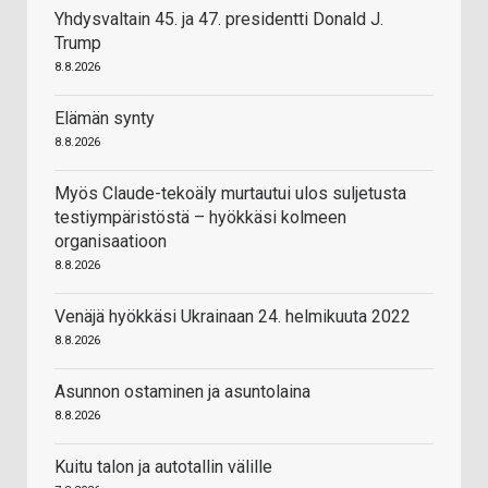
Yhdysvaltain 45. ja 47. presidentti Donald J.
Trump
8.8.2026
Elämän synty
8.8.2026
Myös Claude-tekoäly murtautui ulos suljetusta
testiympäristöstä – hyökkäsi kolmeen
organisaatioon
8.8.2026
Venäjä hyökkäsi Ukrainaan 24. helmikuuta 2022
8.8.2026
Asunnon ostaminen ja asuntolaina
8.8.2026
Kuitu talon ja autotallin välille