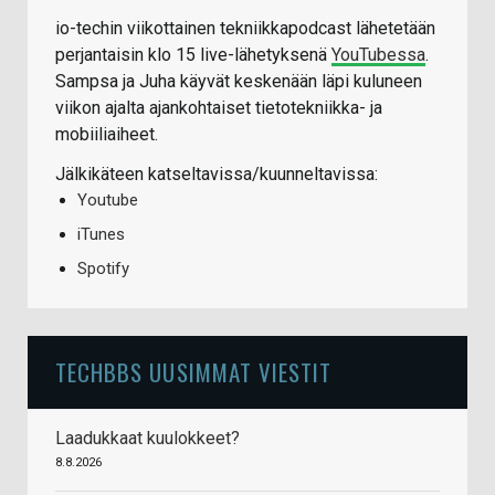
io-techin viikottainen tekniikkapodcast lähetetään
perjantaisin klo 15 live-lähetyksenä
YouTubessa
.
Sampsa ja Juha käyvät keskenään läpi kuluneen
viikon ajalta ajankohtaiset tietotekniikka- ja
mobiiliaiheet.
Jälkikäteen katseltavissa/kuunneltavissa:
Youtube
iTunes
Spotify
TECHBBS UUSIMMAT VIESTIT
Laadukkaat kuulokkeet?
8.8.2026