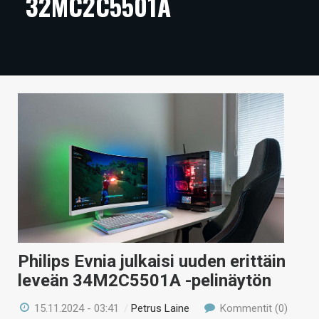
32MC2C5501A
ARTIKKELIT
VIDEOT
TECHBBS
TIETOA
HINTA.FI
KAUPPA
VAIHDA TEEMA
Philips Evnia julkaisi uuden erittäin
HAKU
leveän 34M2C5501A -pelinäytön
15.11.2024 - 03:41
/
Petrus Laine
Kommentit (0)