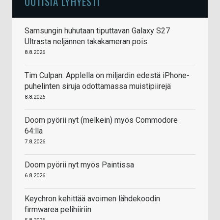
UUTISIA LYHYESTI
Samsungin huhutaan tiputtavan Galaxy S27
Ultrasta neljännen takakameran pois
8.8.2026
Tim Culpan: Applella on miljardin edestä iPhone-
puhelinten siruja odottamassa muistipiirejä
8.8.2026
Doom pyörii nyt (melkein) myös Commodore
64:llä
7.8.2026
Doom pyörii nyt myös Paintissa
6.8.2026
Keychron kehittää avoimen lähdekoodin
firmwarea pelihiiriin