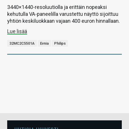
3440×1440-resoluutiolla ja erittäin nopeaksi
kehutulla VA-paneelilla varustettu näyttö sijoittuu
yhtiön keskiluokkaan vajaan 400 euron hinnallaan.
Lue lisää
32MC2C5501A
Evnia
Philips