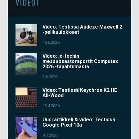
VIDEOT
Video: Testissä Audeze Maxwell 2
-pelikuulokkeet
15.6.2026
Video: io-techin
messuosastoraportit Computex
2026 -tapahtumasta
3.6.2026
Video: Testissä Keychron K2 HE
All-Wood
13.4.2026
Uusi artikkeli & video: Testissä
Google Pixel 10a
9.3.2026