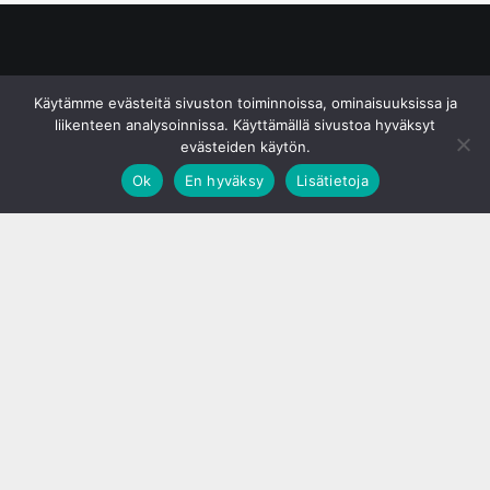
© S&J Media Oy
Käytämme evästeitä sivuston toiminnoissa, ominaisuuksissa ja
liikenteen analysoinnissa. Käyttämällä sivustoa hyväksyt
evästeiden käytön.
Ok
En hyväksy
Lisätietoja
;