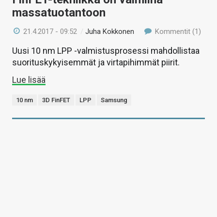
massatuotantoon
21.4.2017 - 09:52
/
Juha Kokkonen
Kommentit (1)
Uusi 10 nm LPP -valmistusprosessi mahdollistaa
suorituskykyisemmät ja virtapihimmät piirit.
Lue lisää
10 nm
3D FinFET
LPP
Samsung