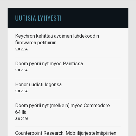
UUTISIA LYHYESTI
Keychron kehittää avoimen lähdekoodin
firmwarea pelihiiriin
5.8.2026
Doom pyörii nyt myös Paintissa
5.8.2026
Honor uudisti logonsa
5.8.2026
Doom pyörii nyt (melkein) myös Commodore
64:llä
3.8.2026
Counterpoint Research: Mobiilijärjestelmäpiirien