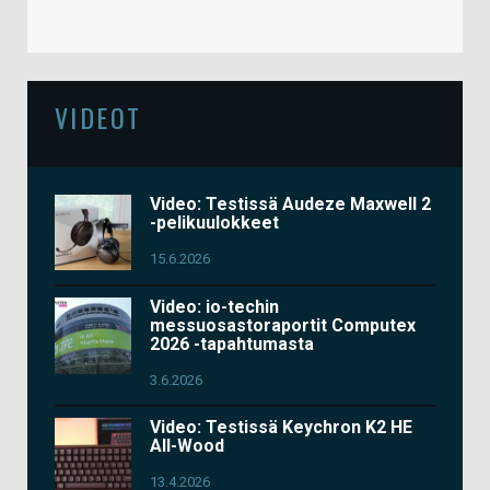
VIDEOT
Video: Testissä Audeze Maxwell 2
-pelikuulokkeet
15.6.2026
Video: io-techin
messuosastoraportit Computex
2026 -tapahtumasta
3.6.2026
Video: Testissä Keychron K2 HE
All-Wood
13.4.2026