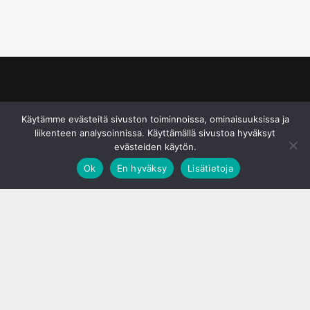
© S&J Media Oy
Käytämme evästeitä sivuston toiminnoissa, ominaisuuksissa ja
liikenteen analysoinnissa. Käyttämällä sivustoa hyväksyt
evästeiden käytön.
Ok
En hyväksy
Lisätietoja
;