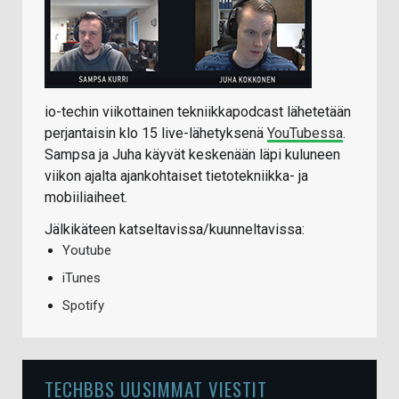
io-techin viikottainen tekniikkapodcast lähetetään
perjantaisin klo 15 live-lähetyksenä
YouTubessa
.
Sampsa ja Juha käyvät keskenään läpi kuluneen
viikon ajalta ajankohtaiset tietotekniikka- ja
mobiiliaiheet.
Jälkikäteen katseltavissa/kuunneltavissa:
Youtube
iTunes
Spotify
TECHBBS UUSIMMAT VIESTIT