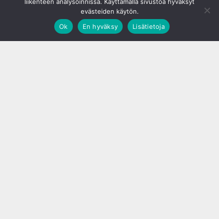
liikenteen analysoinnissa. Käyttämällä sivustoa hyväksyt
evästeiden käytön.
Ok
En hyväksy
Lisätietoja
;