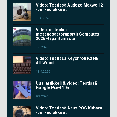
Video: Testissä Audeze Maxwell 2
-pelikuulokkeet
15.6.2026
Video: io-techin
messuosastoraportit Computex
2026 -tapahtumasta
3.6.2026
Video: Testissä Keychron K2 HE
All-Wood
13.4.2026
Uusi artikkeli & video: Testissä
Google Pixel 10a
9.3.2026
Video: Testissä Asus ROG Kithara
-pelikuulokkeet