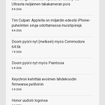
Ultrasta neljännen takakameran pois
8.8.2026
Tim Culpan: Applella on miljardin edestä iPhone-
puhelinten siruja odottamassa muistipiirejä
8.8.2026
Doom pyörii nyt (melkein) myös Commodore
64:llä
7.8.2026
Doom pyörii nyt myös Paintissa
6.8.2026
Keychron kehittää avoimen lähdekoodin
firmwarea pelihiiriin
5.8.2026
Honor uudisti logonsa