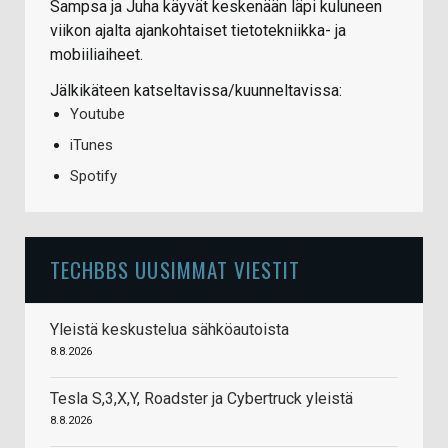
Sampsa ja Juha käyvät keskenään läpi kuluneen
viikon ajalta ajankohtaiset tietotekniikka- ja
mobiiliaiheet.
Jälkikäteen katseltavissa/kuunneltavissa:
Youtube
iTunes
Spotify
TECHBBS UUSIMMAT VIESTIT
Yleistä keskustelua sähköautoista
8.8.2026
Tesla S,3,X,Y, Roadster ja Cybertruck yleistä
8.8.2026