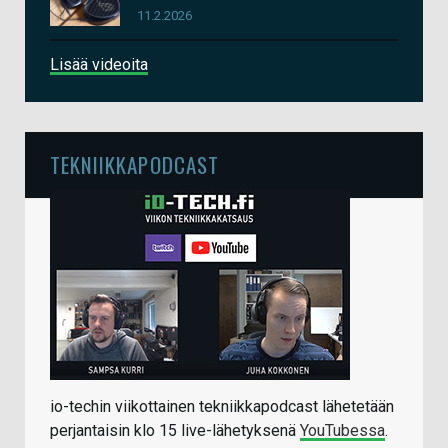
11.2.2026
Lisää videoita
TEKNIIKKAPODCAST
io-techin viikottainen tekniikkapodcast lähetetään
perjantaisin klo 15 live-lähetyksenä
YouTubessa
.