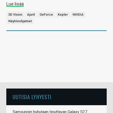
Lue lisää
3D Vision
Ajurit
GeForce
Kepler
NVIDIA
Näytönohjaimet
UUTISIA LYHYESTI
Samsungin huhutaan tiputtavan Galaxy S27