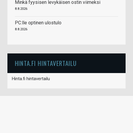
Minkä fyysisen levykäisen ostin viimeksi
8.8.2026
PC:lle optinen ulostulo
8.8.2026
HINTA.FI HINTAVERTAILU
Hinta.fi hintavertailu