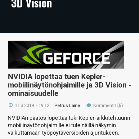
3D Vision
ARTIKKELIT
VIDEOT
TECHBBS
TIETOA
HINTA.FI
KAUPPA
NVIDIA lopettaa tuen Kepler-
mobiilinäytönohjaimille ja 3D Vision -
VAIHDA TEEMA
ominaisuudelle
11.3.2019 - 19:12
/
Petrus Laine
Kommentit (6)
HAKU
NVIDIAn päätös lopettaa tuki Kepler-arkkitehtuurin
mobiilinäytönohjaimille ei tule näillä näkymin
vaikuttamaan työpöytäversioiden ajuritukeen.