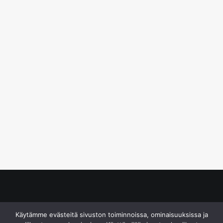
© S&J Media Oy
Käytämme evästeitä sivuston toiminnoissa, ominaisuuksissa ja