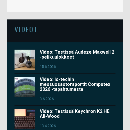
VIDEOT
Video: Testissä Audeze Maxwell 2
-pelikuulokkeet
15.6.2026
Video: io-techin
messuosastoraportit Computex
2026 -tapahtumasta
3.6.2026
Video: Testissä Keychron K2 HE
All-Wood
13.4.2026