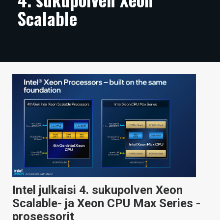
Scalable
ARTIKKELIT
VIDEOT
TECHBBS
TIETOA
HINTA.FI
KAUPPA
VAIHDA TEEMA
HAKU
Intel julkaisi 4. sukupolven Xeon
Scalable- ja Xeon CPU Max Series -
prosessorit