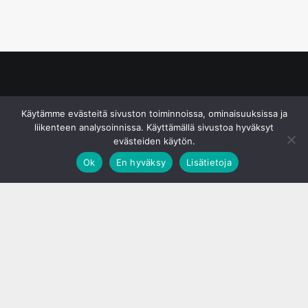
© S&J Media Oy
Käytämme evästeitä sivuston toiminnoissa, ominaisuuksissa ja
liikenteen analysoinnissa. Käyttämällä sivustoa hyväksyt
evästeiden käytön.
Ok
En hyväksy
Lisätietoja
;