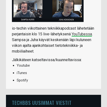
io-techin viikottainen tekniikkapodcast lähetetään
perjantaisin klo 15 live-lähetyksenä
YouTubessa
.
Sampsa ja Juha käyvät keskenään läpi kuluneen
viikon ajalta ajankohtaiset tietotekniikka- ja
mobiiliaiheet.
Jälkikäteen katseltavissa/kuunneltavissa:
Youtube
iTunes
Spotify
TECHBBS UUSIMMAT VIESTIT