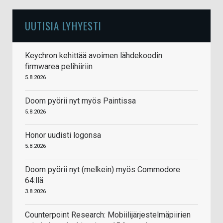
UUTISIA LYHYESTI
Keychron kehittää avoimen lähdekoodin
firmwarea pelihiiriin
5.8.2026
Doom pyörii nyt myös Paintissa
5.8.2026
Honor uudisti logonsa
5.8.2026
Doom pyörii nyt (melkein) myös Commodore
64:llä
3.8.2026
Counterpoint Research: Mobiilijärjestelmäpiirien