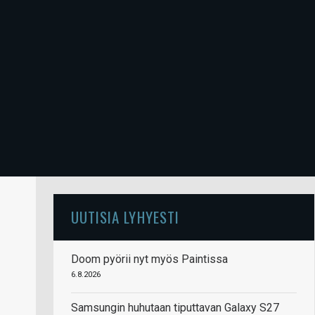
UUTISIA LYHYESTI
Doom pyörii nyt myös Paintissa
6.8.2026
Samsungin huhutaan tiputtavan Galaxy S27