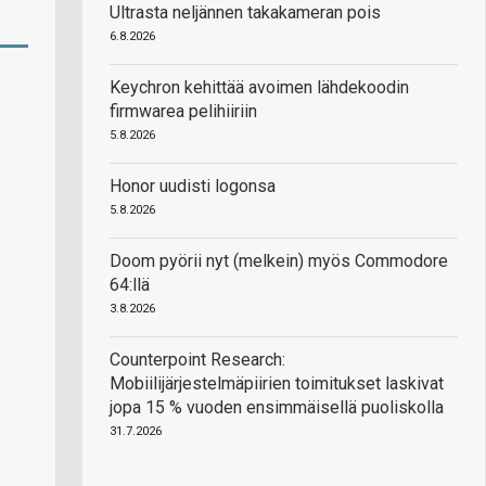
Ultrasta neljännen takakameran pois
6.8.2026
Keychron kehittää avoimen lähdekoodin
firmwarea pelihiiriin
5.8.2026
Honor uudisti logonsa
5.8.2026
Doom pyörii nyt (melkein) myös Commodore
64:llä
3.8.2026
Counterpoint Research:
Mobiilijärjestelmäpiirien toimitukset laskivat
jopa 15 % vuoden ensimmäisellä puoliskolla
31.7.2026