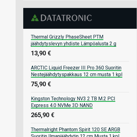
Thermal Grizzly PhaseSheet PTM
jäähdytyslevyn yhdiste Lämpöalusta 2 g
13,90 €
ARCTIC Liquid Freezer III Pro 360 Suoritin
Nestejäähdytyspakkaus 12 cm musta 1 kpl
75,90 €
Kingston Technology NV3 2 TB M.2 PCI
Express 4.0 NVMe 3D NAND
265,90 €
Thermalright Phantom Spirit 120 SE ARGB
Suoritin Ilmanjäähdytin 12 cm Musta 1 kpl