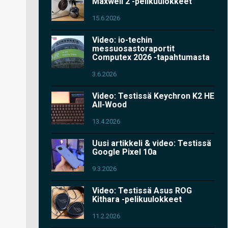
Maxwell 2 -pelikuulokkeet
15.6.2026
Video: io-techin
messuosastoraportit
Computex 2026 -tapahtumasta
3.6.2026
Video: Testissä Keychron K2 HE
All-Wood
13.4.2026
Uusi artikkeli & video: Testissä
Google Pixel 10a
9.3.2026
Video: Testissä Asus ROG
Kithara -pelikuulokkeet
11.2.2026