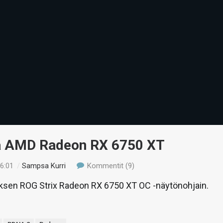
ä AMD Radeon RX 6750 XT
16:01
/
Sampsa Kurri
Kommentit (9)
ksen ROG Strix Radeon RX 6750 XT OC -näytönohjain.