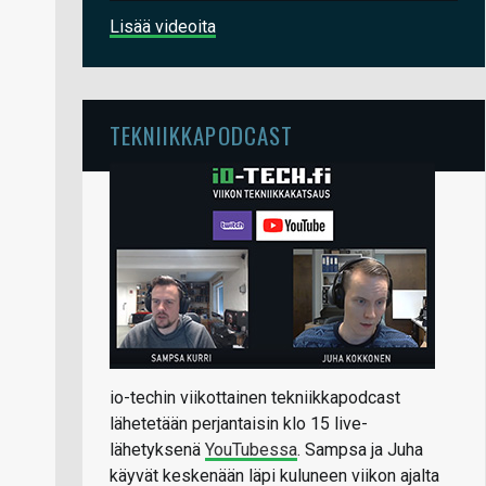
Lisää videoita
TEKNIIKKAPODCAST
io-techin viikottainen tekniikkapodcast
lähetetään perjantaisin klo 15 live-
lähetyksenä
YouTubessa
. Sampsa ja Juha
käyvät keskenään läpi kuluneen viikon ajalta