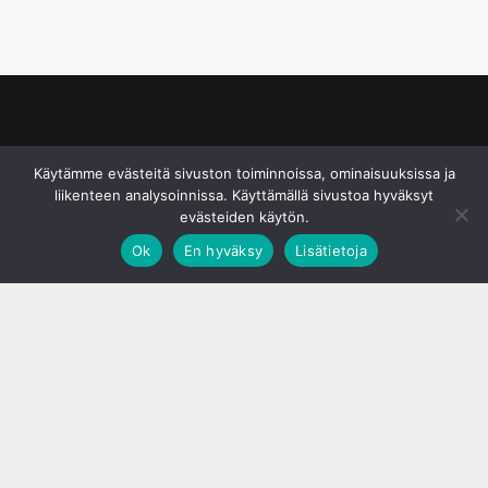
© S&J Media Oy
Käytämme evästeitä sivuston toiminnoissa, ominaisuuksissa ja
liikenteen analysoinnissa. Käyttämällä sivustoa hyväksyt
evästeiden käytön.
Ok
En hyväksy
Lisätietoja
;