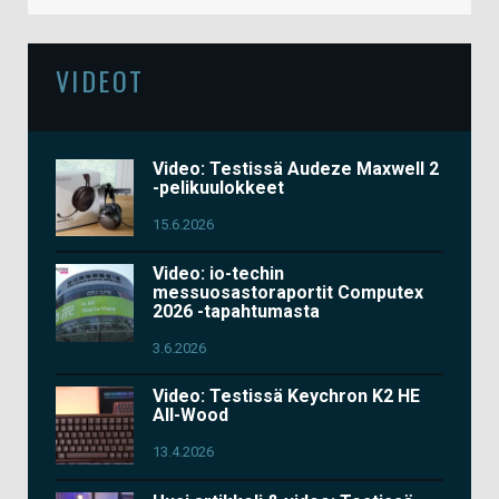
VIDEOT
Video: Testissä Audeze Maxwell 2
-pelikuulokkeet
15.6.2026
Video: io-techin
messuosastoraportit Computex
2026 -tapahtumasta
3.6.2026
Video: Testissä Keychron K2 HE
All-Wood
13.4.2026