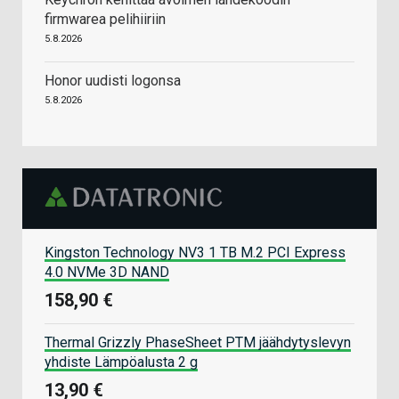
firmwarea pelihiiriin
5.8.2026
Honor uudisti logonsa
5.8.2026
Kingston Technology NV3 1 TB M.2 PCI Express
4.0 NVMe 3D NAND
158,90 €
Thermal Grizzly PhaseSheet PTM jäähdytyslevyn
yhdiste Lämpöalusta 2 g
13,90 €