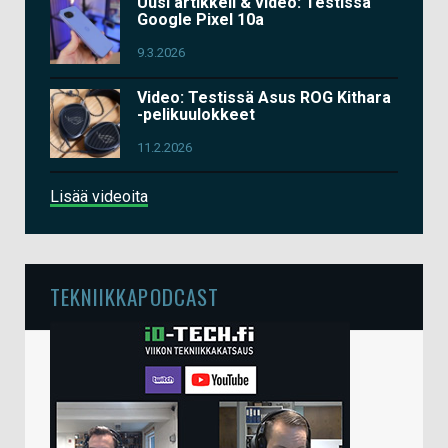
Uusi artikkeli & video: Testissä
Google Pixel 10a
9.3.2026
Video: Testissä Asus ROG Kithara
-pelikuulokkeet
11.2.2026
Lisää videoita
TEKNIIKKAPODCAST