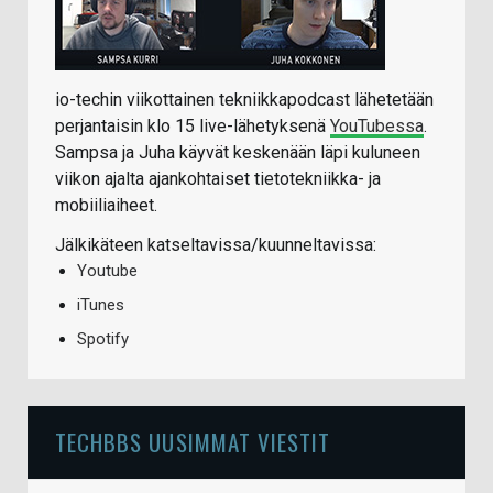
io-techin viikottainen tekniikkapodcast lähetetään
perjantaisin klo 15 live-lähetyksenä
YouTubessa
.
Sampsa ja Juha käyvät keskenään läpi kuluneen
viikon ajalta ajankohtaiset tietotekniikka- ja
mobiiliaiheet.
Jälkikäteen katseltavissa/kuunneltavissa:
Youtube
iTunes
Spotify
TECHBBS UUSIMMAT VIESTIT