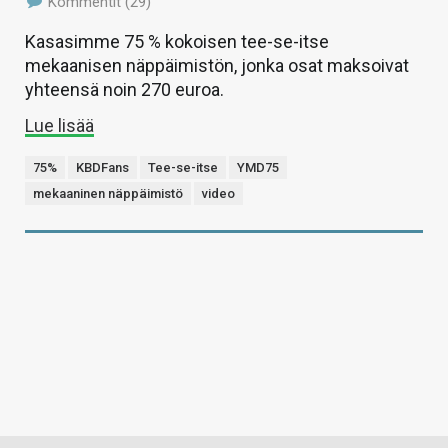
Kommentit (29)
Kasasimme 75 % kokoisen tee-se-itse
mekaanisen näppäimistön, jonka osat maksoivat
yhteensä noin 270 euroa.
Lue lisää
75%
KBDFans
Tee-se-itse
YMD75
mekaaninen näppäimistö
video