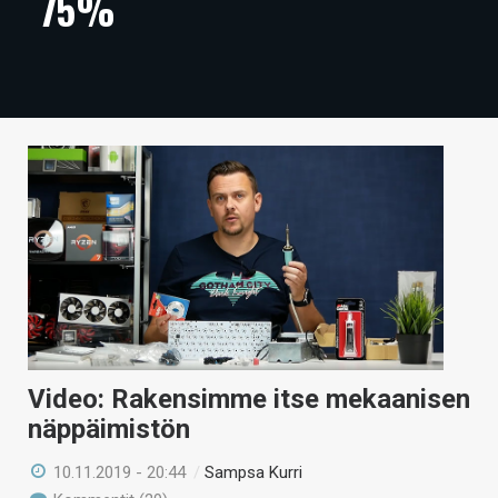
75%
ARTIKKELIT
VIDEOT
TECHBBS
TIETOA
HINTA.FI
KAUPPA
VAIHDA TEEMA
Video: Rakensimme itse mekaanisen
HAKU
näppäimistön
10.11.2019 - 20:44
/
Sampsa Kurri