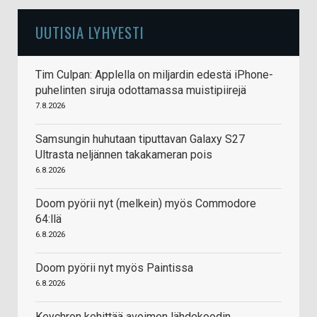
UUTISIA LYHYESTI
Tim Culpan: Applella on miljardin edestä iPhone-
puhelinten siruja odottamassa muistipiirejä
7.8.2026
Samsungin huhutaan tiputtavan Galaxy S27
Ultrasta neljännen takakameran pois
6.8.2026
Doom pyörii nyt (melkein) myös Commodore
64:llä
6.8.2026
Doom pyörii nyt myös Paintissa
6.8.2026
Keychron kehittää avoimen lähdekoodin