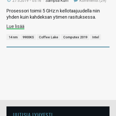
27.5.2019 - 05:16
/
Sampsa Kurri
Kommentit (29)
Prosessori toimii 5 GHz:n kellotaajuudella niin
yhden kuin kahdeksan ytimen rasituksessa.
Lue lisää
14 nm
9900KS
Coffee Lake
Computex 2019
Intel
UUTISIA LYHYESTI