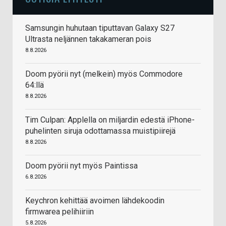
Samsungin huhutaan tiputtavan Galaxy S27
Ultrasta neljännen takakameran pois
8.8.2026
Doom pyörii nyt (melkein) myös Commodore
64:llä
8.8.2026
Tim Culpan: Applella on miljardin edestä iPhone-
puhelinten siruja odottamassa muistipiirejä
8.8.2026
Doom pyörii nyt myös Paintissa
6.8.2026
Keychron kehittää avoimen lähdekoodin
firmwarea pelihiiriin
5.8.2026