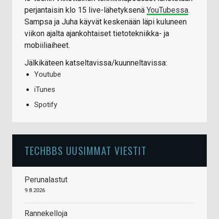
perjantaisin klo 15 live-lähetyksenä
YouTubessa
.
Sampsa ja Juha käyvät keskenään läpi kuluneen
viikon ajalta ajankohtaiset tietotekniikka- ja
mobiiliaiheet.
Jälkikäteen katseltavissa/kuunneltavissa:
Youtube
iTunes
Spotify
TECHBBS UUSIMMAT VIESTIT
Perunalastut
9.8.2026
Rannekelloja