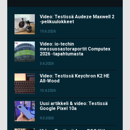
Video: Testissä Audeze Maxwell 2
-pelikuulokkeet
15.6.2026
Video: io-techin
messuosastoraportit Computex
2026 -tapahtumasta
3.6.2026
Video: Testissä Keychron K2 HE
All-Wood
13.4.2026
Uusi artikkeli & video: Testissä
Google Pixel 10a
9.3.2026