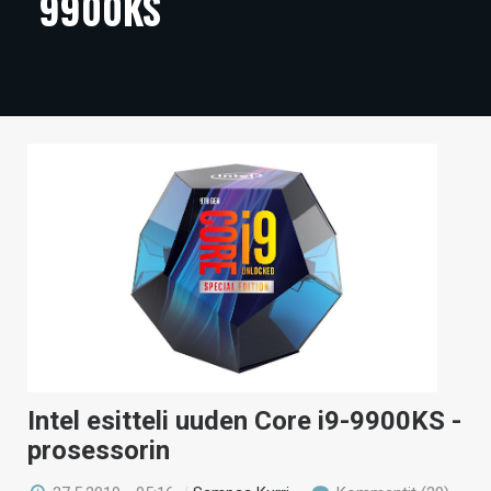
9900KS
ARTIKKELIT
VIDEOT
TECHBBS
TIETOA
HINTA.FI
KAUPPA
VAIHDA TEEMA
HAKU
Intel esitteli uuden Core i9-9900KS -
prosessorin