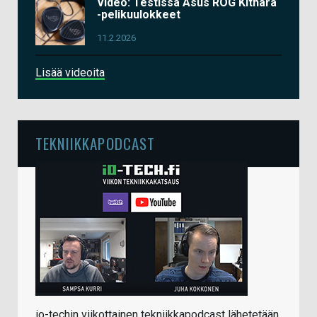
Video: Testissä Asus ROG Kithara
-pelikuulokkeet
11.2.2026
Lisää videoita
TEKNIIKKAPODCAST
io-techin viikottainen tekniikkapodcast lähetetään