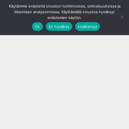
© S&J Media Oy
Käytämme evästeitä sivuston toiminnoissa, ominaisuuksissa ja
liikenteen analysoinnissa. Käyttämällä sivustoa hyväksyt
evästeiden käytön.
Ok
En hyväksy
Lisätietoja
;