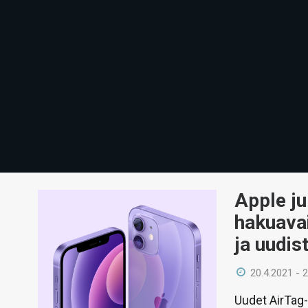
Apple ju
hakuava
ja uudis
20.4.2021 - 
Uudet AirTag