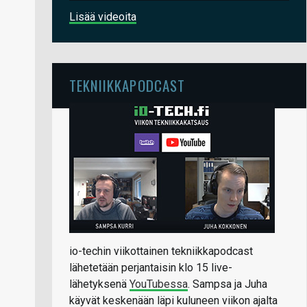
Lisää videoita
TEKNIIKKAPODCAST
io-techin viikottainen tekniikkapodcast
lähetetään perjantaisin klo 15 live-
lähetyksenä
YouTubessa
. Sampsa ja Juha
käyvät keskenään läpi kuluneen viikon ajalta