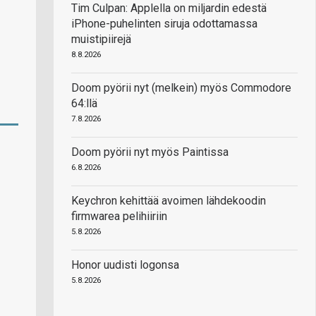
Tim Culpan: Applella on miljardin edestä
iPhone-puhelinten siruja odottamassa
muistipiirejä
8.8.2026
Doom pyörii nyt (melkein) myös Commodore
64:llä
7.8.2026
Doom pyörii nyt myös Paintissa
6.8.2026
Keychron kehittää avoimen lähdekoodin
firmwarea pelihiiriin
5.8.2026
Honor uudisti logonsa
5.8.2026