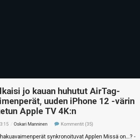
lkaisi jo kauan huhutut AirTag-
imenperät, uuden iPhone 12 -värin
tetun Apple TV 4K:n
23:15
/
Oskari Manninen
Kommentit (35)
-hakuavaimenperät synkronoituvat Applen Missä on…? -