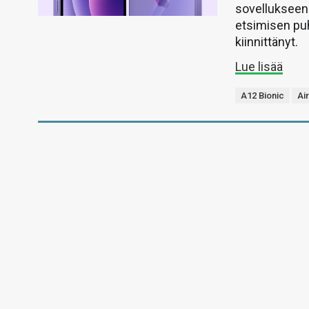
sovellukseen 
etsimisen puh
kiinnittänyt.
Lue lisää
A12 Bionic
Ai