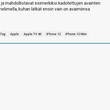
ja mahdollistavat esimerkiksi kadotettujen avainten
elimella, kuhan lätkät ensin vain on avaimiinsa
rTag
Apple
Apple TV 4K
iPhone 12
iPhone 12 Mini