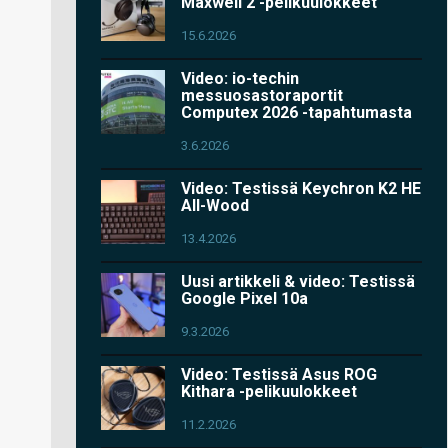
Maxwell 2 -pelikuulokkeet
15.6.2026
Video: io-techin
messuosastoraportit
Computex 2026 -tapahtumasta
3.6.2026
Video: Testissä Keychron K2 HE
All-Wood
13.4.2026
Uusi artikkeli & video: Testissä
Google Pixel 10a
9.3.2026
Video: Testissä Asus ROG
Kithara -pelikuulokkeet
11.2.2026