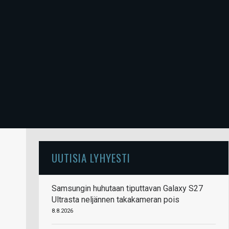
UUTISIA LYHYESTI
Samsungin huhutaan tiputtavan Galaxy S27
Ultrasta neljännen takakameran pois
8.8.2026