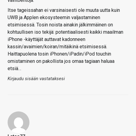
vaihtoehtoja.
Itse tageissahan ei varsinaisesti ole muuta uutta kuin
UWB ja Applen ekosysteemin valjastaminen
etsimisessä. Tosin noista ainakin jälkimmäinen on
kohtuullisen iso tekijä: potentiaalisesti kaikki maailman
iPhone -käyttäjät auttavat kadonneen
kassin/avaimien/koiran/mitäikinä etsimisessä.
Haittapuolena tosin iPhonen/iPadin/iPod touchin
omistaminen on pakollista jos omaa tagiaan haluaa
etsiä…
Kirjaudu sisään vastataksesi