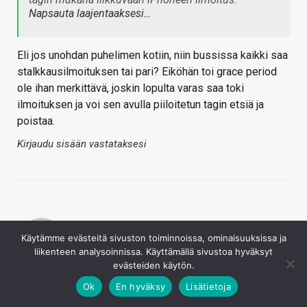
Napsauta laajentaaksesi…
Eli jos unohdan puhelimen kotiin, niin bussissa kaikki saa
stalkkausilmoituksen tai pari? Eiköhän toi grace period
ole ihan merkittävä, joskin lopulta varas saa toki
ilmoituksen ja voi sen avulla piiloitetun tagin etsiä ja
poistaa.
Kirjaudu sisään vastataksesi
Käytämme evästeitä sivuston toiminnoissa, ominaisuuksissa ja
liikenteen analysoinnissa. Käyttämällä sivustoa hyväksyt
evästeiden käytön.
Tomih
Ok
En hyväksy
Lisätietoja
21.4.2021