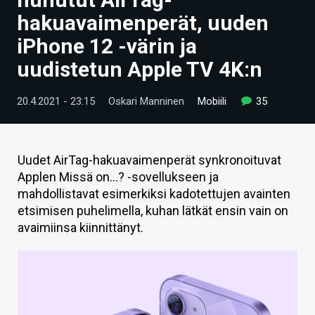
ARTIKKELIT
hakuavaimenperät, uuden
iPhone 12 -värin ja
VIDEOT
uudistetun Apple TV 4K:n
TECHBBS
20.4.2021 - 23:15
Oskari Manninen
Mobiili
35
TIETOA
HINTA.FI
Uudet AirTag-hakuavaimenperät synkronoituvat
KAUPPA
Applen Missä on...? -sovellukseen ja
mahdollistavat esimerkiksi kadotettujen avainten
VAIHDA TEEMA
etsimisen puhelimella, kuhan lätkät ensin vain on
avaimiinsa kiinnittänyt.
HAKU