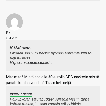
Pq
21.4.2021
iGMAS sanoi
Eiköhän saa GPS tracker pyörään halvemin kun toi
tagi maksaa.
Napsauta laajentaaksesi…
Mitä mitä? Mistä saa alle 30 eurolla GPS trackerin missä
paristo kestää vuoden? Tilaan heti neljä
latee77 sanoi
Polkupyörän satulaputkeen Airtagia vissiin turha
koittaa tunkea, "… vaan kartalla näkyy lätkän