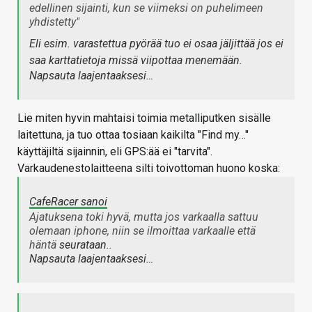
edellinen sijainti, kun se viimeksi on puhelimeen
yhdistetty"
Eli esim. varastettua pyörää tuo ei osaa jäljittää jos ei
saa karttatietoja missä viipottaa menemään.
Napsauta laajentaaksesi…
Lie miten hyvin mahtaisi toimia metalliputken sisälle
laitettuna, ja tuo ottaa tosiaan kaikilta "Find my…"
käyttäjiltä sijainnin, eli GPS:ää ei "tarvita".
Varkaudenestolaitteena silti toivottoman huono koska:
CafeRacer sanoi
Ajatuksena toki hyvä, mutta jos varkaalla sattuu
olemaan iphone, niin se ilmoittaa varkaalle että
häntä
seurataan
..
Napsauta laajentaaksesi…