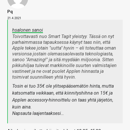
Pq
21.4.2021
hsalonen sanoi
Toivottavasti nuo Smart Tagit yleistyy. Tässä on nyt
parhaimmassa tapauksessa käynyt taas niin, että
Apple tekee jotain "uutta" hyvin – eli toteuttaa oman
versionsa jostain olemassaolevasta teknologiasta,
sanoo "Amazing!" ja sitä myydään miljoonia. Sitten
pikkuhiljaa tulevat markkinoille suurten valmistajien
vastineet ja ne ovat puolet Applen hinnasta ja
toimivat suunnilleen yhtä hyvin.
Tosin ei tuo 35€ ole ylitsepääsemätön hinta, mutta
katsomatta veikkaan, että kiinnityshihna on 15€ ja
Applen accessory-hinnoittelu on taas yhtä järjetön,
kuin aina.
Napsauta laajentaaksesi…