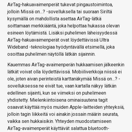
AirTag-hakuavaimenperät tukevat pingaustoimintoa,
jolloin Missä on…? -sovelluksella tai suoraan Siriltä
kysymällä on mahdollista asettaa AirTag-lätkä
soittamaan merkkiääntä, joka helpottaa hukassa olevan
esineen löytämistä. Lisäksi puhelimen läheisyydessä
AirTag-hakuavaimenperät ovat löydettävissä Ultra
Wideband -teknologiaa hyödyntävällä etsimellä, joka
osoittaa puhelimen näytöllä lätkän sijainnin.
Kauemmas AirTag-avaimenperän hukkaamisen jälkeenkin
lätkät voivat olla löydettävissä. Mobiiliverkkoja niissä ei
ole, joten aivan perinteistä karttanäkymää Missä on…? -
sovelluksessa ne eivät tue, vaan kartalla näkyy lätkän
edellinen sijainti, kun se viimeksi on puhelimeen
yhdistetty. Mielenkiintoisena ominaisuutena tagit
osaavat käyttää myös muiden Apple-laitteiden yhteyksiä,
jolloin tagin liikkeitä voi ainakin jossain määrin seurata,
vaikka sen hukkaisikin. Yhteyden muodostamiseen
AirTag-avaimenperät käyttävät salattua bluetooth-