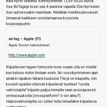
Aika hyvin veikattu: kiinnityshihnat 13,95-45,00 euroa.
Itse AirTageja tosin saa 4-packina vajaalla 30e/kpl kuten
itse uutisessakin mainitaan. Näitähän merkkiuskovaiset
liimaavat kaikkeen omistamaansa kissoista
koulureppuihin.
airtag – Apple (FI)
Apple Storen hakutulokset
http://www.apple.com
Kilpailevien tagien hinnoista tosin osaan olla eri mieltä:
kun katsoo mihin hintaan esim. liki vuosikymmenen ajan
ainakin rapakon takana kuuluisia Tile:jä on kaupattu, niin
kovasti epäilen etteivät kilpailevat tuotteet "isoilta
valmistajilta" kilpaile paljoa hinnalla vaan ensisijaisesti
ominaisuuksilla (crossplatform? li-ion akku?).
Halpisvalmistajilta voi sitten tulla hinnallakin kilpailevia