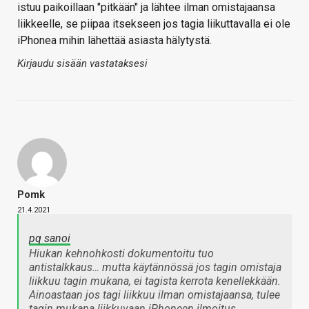
istuu paikoillaan "pitkään" ja lähtee ilman omistajaansa
liikkeelle, se piipaa itsekseen jos tagia liikuttavalla ei ole
iPhonea mihin lähettää asiasta hälytystä.
Kirjaudu sisään vastataksesi
Pomk
21.4.2021
pq sanoi
Hiukan kehnohkosti dokumentoitu tuo
antistalkkaus… mutta käytännössä jos tagin omistaja
liikkuu tagin mukana, ei tagista kerrota kenellekkään.
Ainoastaan jos tagi liikkuu ilman omistajaansa, tulee
tagin mukana liikkuvaan iPhoneen ilmoitus.