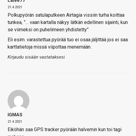
Latee77
21.4.2021
Polkupyörän satulaputkeen Airtagia vissiin turha koittaa
tunkea, ”… vaan kartalla näkyy lätkän edellinen sijainti, kun
se viimeksi on puhelimeen yhdistetty”
Eli esim. varastettua pyörää tuo ei osaa jäljittää jos ei saa
karttatietoja missä viipottaa menemään.
Kirjaudu sisään vastataksesi
IGMAS
21.4.2021
Eiköhän saa GPS tracker pyörään halvemin kun toi tagi