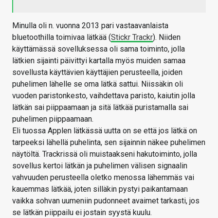
Minulla oli n. vuonna 2013 pari vastaavanlaista
bluetoothilla toimivaa lätkää (
Stickr Trackr
). Niiden
käyttämässä sovelluksessa oli sama toiminto, jolla
lätkien sijainti päivittyi kartalla myös muiden samaa
sovellusta käyttävien käyttäjien perusteella, joiden
puhelimen lähelle se oma lätkä sattui. Niissäkin oli
vuoden paristonkesto, vaihdettava paristo, kaiutin jolla
lätkän sai piippaamaan ja sitä lätkää puristamalla sai
puhelimen piippaamaan.
Eli tuossa Applen lätkässä uutta on se että jos lätkä on
tarpeeksi lähellä puhelinta, sen sijainnin näkee puhelimen
näytöltä. Trackrissä oli muistaakseni hakutoiminto, jolla
sovellus kertoi lätkän ja puhelimen välisen signaalin
vahvuuden perusteella oletko menossa lähemmäs vai
kauemmas lätkää, joten silläkin pystyi paikantamaan
vaikka sohvan uumeniin pudonneet avaimet tarkasti, jos
se lätkän piippailu ei jostain syystä kuulu.