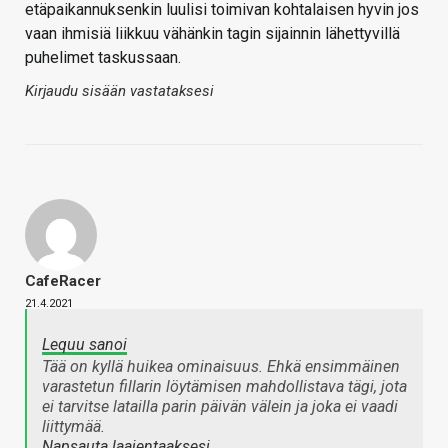
etäpaikannuksenkin luulisi toimivan kohtalaisen hyvin jos
vaan ihmisiä liikkuu vähänkin tagin sijainnin lähettyvillä
puhelimet taskussaan.
Kirjaudu sisään vastataksesi
CafeRacer
21.4.2021
Lequu sanoi
Tää on kyllä huikea ominaisuus. Ehkä ensimmäinen
varastetun fillarin löytämisen mahdollistava tägi, jota
ei tarvitse latailla parin päivän välein ja joka ei vaadi
liittymää.
Napsauta laajentaaksesi…