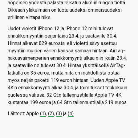
hopeisen yhdestä palasta leikatun alumiinirungon tieltä.
Oikeaan yläkulmaan on tuotu uudeksi ominaisuudeksi
erillinen virtapainike.
Uudet violetit iPhone 12 ja iPhone 12 mini tulevat
ennakkomyyntiin perjantaina 23.4. ja saataville 30.4.
Hinnat alkavat 829 eurosta, eli violetti sävy asettuu
myyntiin muiden värien kanssa samaan hintaan. AirTag-
hakuavaimenperien ennakkomyynti alkaa niin ikään 23.4.
ja saataville ne tulevat 30.4. Hintaa yksittäisellä AirTag-
lätkällä on 35 euroa, mutta niitä on mahdollista ostaa
myös neljän paketti 119 euron hintaan. Uuden Apple TV
4K:n ennakkomyynti alkaa 30.4. ja toimitukset toukokuun
puolessa välissä. 32 Gt:n tallennustilalla Apple TV 4K
kustantaa 199 euroa ja 64 Gt:n tallennustilalla 219 euroa.
Lähteet: Apple
(1)
,
(2)
,
(3)
ja
(4)