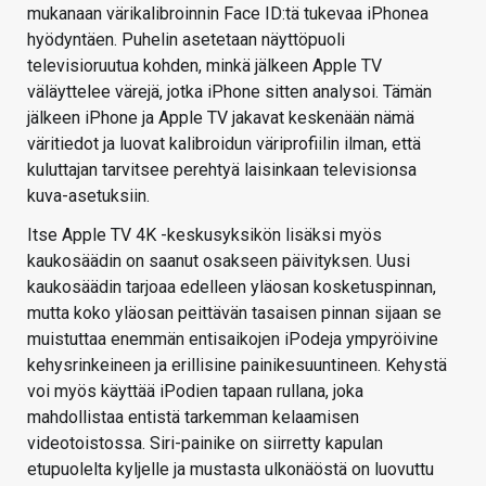
mukanaan värikalibroinnin Face ID:tä tukevaa iPhonea
hyödyntäen. Puhelin asetetaan näyttöpuoli
televisioruutua kohden, minkä jälkeen Apple TV
väläyttelee värejä, jotka iPhone sitten analysoi. Tämän
jälkeen iPhone ja Apple TV jakavat keskenään nämä
väritiedot ja luovat kalibroidun väriprofiilin ilman, että
kuluttajan tarvitsee perehtyä laisinkaan televisionsa
kuva-asetuksiin.
Itse Apple TV 4K -keskusyksikön lisäksi myös
kaukosäädin on saanut osakseen päivityksen. Uusi
kaukosäädin tarjoaa edelleen yläosan kosketuspinnan,
mutta koko yläosan peittävän tasaisen pinnan sijaan se
muistuttaa enemmän entisaikojen iPodeja ympyröivine
kehysrinkeineen ja erillisine painikesuuntineen. Kehystä
voi myös käyttää iPodien tapaan rullana, joka
mahdollistaa entistä tarkemman kelaamisen
videotoistossa. Siri-painike on siirretty kapulan
etupuolelta kyljelle ja mustasta ulkonäöstä on luovuttu