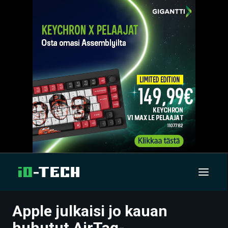
Apple julkaisi jo kauan
UUTISET
huhutut AirTag-