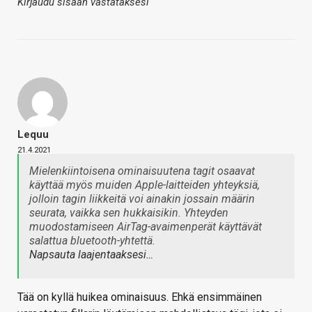
Kirjaudu sisään vastataksesi
Lequu
21.4.2021
Mielenkiintoisena ominaisuutena tagit osaavat
käyttää myös muiden Apple-laitteiden yhteyksiä,
jolloin tagin liikkeitä voi ainakin jossain määrin
seurata, vaikka sen hukkaisikin. Yhteyden
muodostamiseen AirTag-avaimenperät käyttävät
salattua bluetooth-yhtettä.
Napsauta laajentaaksesi…
Tää on kyllä huikea ominaisuus. Ehkä ensimmäinen