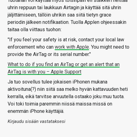
Tuotahan voi käyttää myös toisinpäin eli stalkkeri heittää
uhrin reppuun tai laukkuun Airtagin ja käyttää sitä uhrin
jäljittämiseen, tällöin uhrikin saa siitä tietyn grace
periodin jälkeen notifikaation. Tuolla Applen ohjeessakin
taitaa olla viittaus tuohon:
"If you feel your safety is at risk, contact your local law
enforcement who can
work with Apple
. You might need to
provide the AirTag or its serial number."
What to do if you find an AirTag or get an alert that an
AirTag is with you – Apple Support
Ja tuo sovellus tulee jokaisen iPhonen mukana
aktivoituna(?) niin siitä saa melko hyvän kattavuuden heti
kerralla, eikä tarvitse arvuutella ostaako joku muu tuota.
Voi toki toimia paremmin niissä maissa missä on
enemmän iPhone käyttäjiä.
Kirjaudu sisään vastataksesi