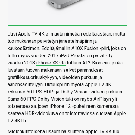
Uusi Apple TV 4K ei muuta nimeään edeltäjästään, mutta
tuo mukanaan päivitetyn järjestelmäpiirin ja
kaukosäätimen. Edeltäjämallin A10X Fusion -piiri, joka on
tuttu myös vuoden 2017 iPad Prosta, on päivitetty
vuoden 2018
iPhone XS:stä
tuttuun A12 Bioniciin, jonka
luvataan tuovan mukanaan selvät parannukset
grafiikkasuorituskykyyn, videoiden purkuun ja
äänenkäsittelyyn. Uutuuspiirin myötä Apple TV 4K
kykenee 60 FPS HDR- ja Dolby Vision -videon purkuun.
Sama 60 FPS Dolby Vision tuki on myös AirPlayn yli
toistettaessa, joten iPhone 12 -puhelinten kamerasta
saatava HDR-videokuva on toistettavissa suoraan Apple
TV 4K:lla.
Mielenkiintoisena lisäominaisuutena Apple TV 4K tuo