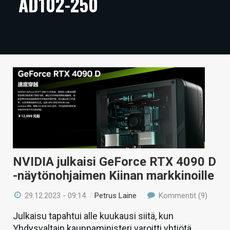
AD102-250
ARTIKKELIT
VIDEOT
TECHBBS
TIETOA
HINTA.FI
KAUPPA
VAIHDA TEEMA
NVIDIA julkaisi GeForce RTX 4090 D
-näytönohjaimen Kiinan markkinoille
HAKU
29.12.2023 - 09:14
/
Petrus Laine
Kommentit (9)
Julkaisu tapahtui alle kuukausi siitä, kun
Yhdysvaltain kauppaministeri varoitti yhtiötä