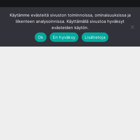
© S&J Media Oy
Käytämme evästeitä sivuston toiminnoissa, ominaisuuksissa ja
liikenteen analysoinnissa. Käyttämällä sivustoa hyväksyt
evästeiden käytön.
Ok
En hyväksy
Lisätietoja
;