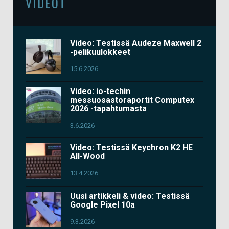
VIDEOT
Video: Testissä Audeze Maxwell 2
-pelikuulokkeet
15.6.2026
Video: io-techin
messuosastoraportit Computex
2026 -tapahtumasta
3.6.2026
Video: Testissä Keychron K2 HE
All-Wood
13.4.2026
Uusi artikkeli & video: Testissä
Google Pixel 10a
9.3.2026