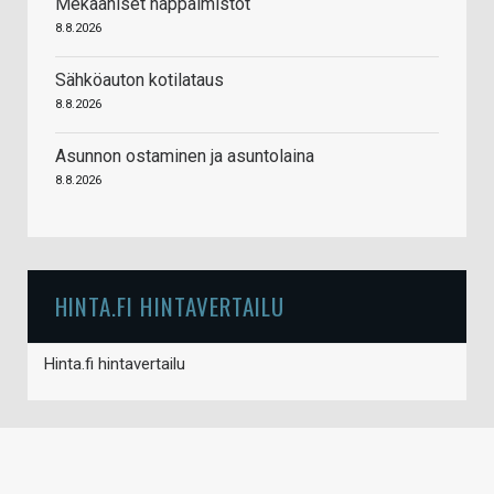
Mekaaniset näppäimistöt
8.8.2026
Sähköauton kotilataus
8.8.2026
Asunnon ostaminen ja asuntolaina
8.8.2026
HINTA.FI HINTAVERTAILU
Hinta.fi hintavertailu