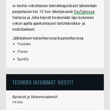
io-techin viikottainen tekniikkapodcast lähetetään
perjantaisin klo 15 live-lähetyksenä
YouTubessa
.
Sampsa ja Juha käyvät keskenään läpi kuluneen
viikon ajalta ajankohtaiset tietotekniikka- ja
mobiiliaiheet.
Jälkikäteen katseltavissa/kuunneltavissa:
Youtube
iTunes
Spotify
TECHBBS UUSIMMAT VIESTIT
Ajotavat ja liikennesäännöt
9.8.2026