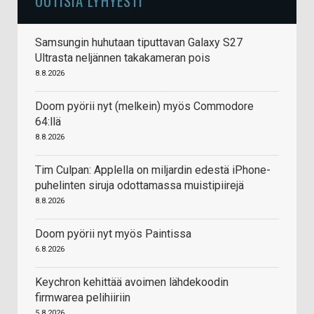
UUTISIA LYHYESTI
Samsungin huhutaan tiputtavan Galaxy S27
Ultrasta neljännen takakameran pois
8.8.2026
Doom pyörii nyt (melkein) myös Commodore
64:llä
8.8.2026
Tim Culpan: Applella on miljardin edestä iPhone-
puhelinten siruja odottamassa muistipiirejä
8.8.2026
Doom pyörii nyt myös Paintissa
6.8.2026
Keychron kehittää avoimen lähdekoodin
firmwarea pelihiiriin
5.8.2026