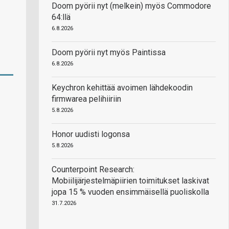
Doom pyörii nyt (melkein) myös Commodore
64:llä
6.8.2026
Doom pyörii nyt myös Paintissa
6.8.2026
Keychron kehittää avoimen lähdekoodin
firmwarea pelihiiriin
5.8.2026
Honor uudisti logonsa
5.8.2026
Counterpoint Research:
Mobiilijärjestelmäpiirien toimitukset laskivat
jopa 15 % vuoden ensimmäisellä puoliskolla
31.7.2026