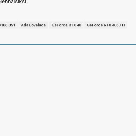
lennaisiksi.
106-351
Ada Lovelace
GeForce RTX 40
GeForce RTX 4060 Ti