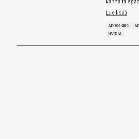
kannalta epäo
Lue lisää
AD106-350
AD
NVIDIA