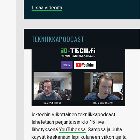
Lisää videoita
TEKNIIKKAPODCAST
io-techin viikottainen tekniikkapodcast
lähetetään perjantaisin klo 15 live-
lähetyksenä
YouTubessa
. Sampsa ja Juha
käyvät keskenään läpi kuluneen viikon ajalta