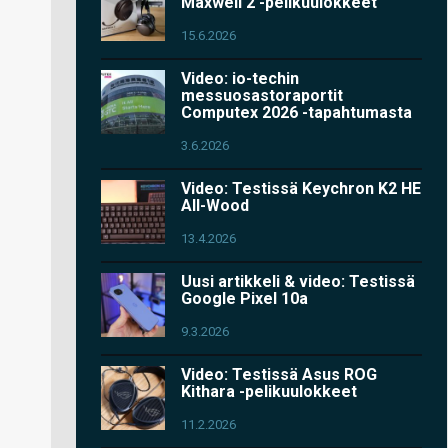
Maxwell 2 -pelikuulokkeet
15.6.2026
Video: io-techin
messuosastoraportit
Computex 2026 -tapahtumasta
3.6.2026
Video: Testissä Keychron K2 HE
All-Wood
13.4.2026
Uusi artikkeli & video: Testissä
Google Pixel 10a
9.3.2026
Video: Testissä Asus ROG
Kithara -pelikuulokkeet
11.2.2026