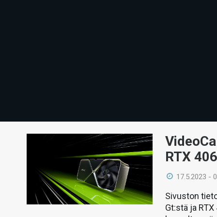
VideoCa
RTX 4060
17.5.2023 - 
Sivuston tie
Gt:stä ja RTX