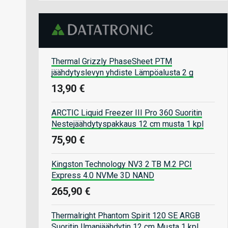
Thermal Grizzly PhaseSheet PTM
jäähdytyslevyn yhdiste Lämpöalusta 2 g
13,90 €
ARCTIC Liquid Freezer III Pro 360 Suoritin
Nestejäähdytyspakkaus 12 cm musta 1 kpl
75,90 €
Kingston Technology NV3 2 TB M.2 PCI
Express 4.0 NVMe 3D NAND
265,90 €
Thermalright Phantom Spirit 120 SE ARGB
Suoritin Ilmanjäähdytin 12 cm Musta 1 kpl