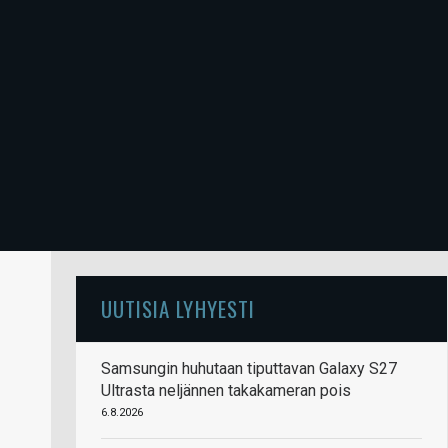
UUTISIA LYHYESTI
Samsungin huhutaan tiputtavan Galaxy S27
Ultrasta neljännen takakameran pois
6.8.2026