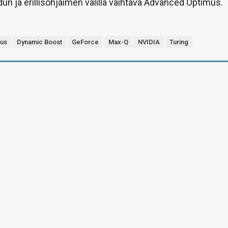
dun ja erillisohjaimen välillä vaihtava Advanced Optimus.
us
Dynamic Boost
GeForce
Max-Q
NVIDIA
Turing