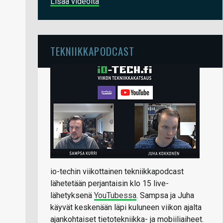
Lisää videoita
TEKNIIKKAPODCAST
io-techin viikottainen tekniikkapodcast
lähetetään perjantaisin klo 15 live-
lähetyksenä
YouTubessa
. Sampsa ja Juha
käyvät keskenään läpi kuluneen viikon ajalta
ajankohtaiset tietotekniikka- ja mobiiliaiheet.