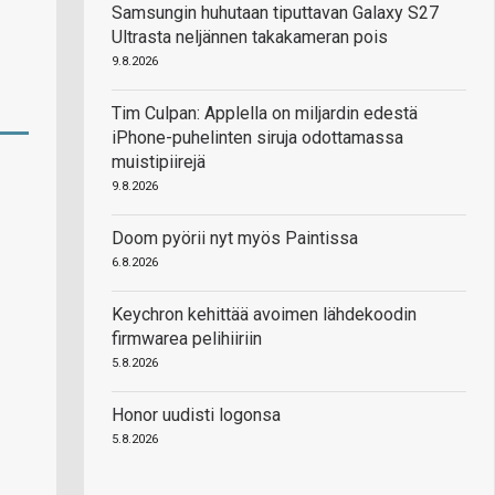
Samsungin huhutaan tiputtavan Galaxy S27
Ultrasta neljännen takakameran pois
9.8.2026
Tim Culpan: Applella on miljardin edestä
iPhone-puhelinten siruja odottamassa
muistipiirejä
9.8.2026
Doom pyörii nyt myös Paintissa
6.8.2026
Keychron kehittää avoimen lähdekoodin
firmwarea pelihiiriin
5.8.2026
Honor uudisti logonsa
5.8.2026