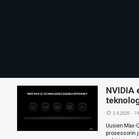
NVIDIA 
teknolog
2.4.2020 - 19
Uusien Max-Q
prosessorin j