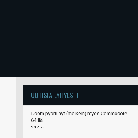
UUTISIA LYHYESTI
Doom pyörii nyt (melkein) myös Commodore
64:llä
9.8.2026