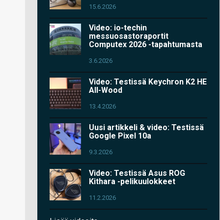
15.6.2026
Video: io-techin
messuosastoraportit
Computex 2026 -tapahtumasta
3.6.2026
Video: Testissä Keychron K2 HE
All-Wood
13.4.2026
Uusi artikkeli & video: Testissä
Google Pixel 10a
9.3.2026
Video: Testissä Asus ROG
Kithara -pelikuulokkeet
11.2.2026